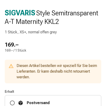
Nasenreiniger
Taschentücher
SIGVARIS
Style Semitransparent
Schnupfen
A-T Maternity KKL2
Wund-
&
Brandversorgung
1 Stück, XS+, normal offen grey
Elastische
Wundbinden
169.–
Kompressen
169.– / 1 Stück
Fingerverbände
Fixationspflaster
Gazen
Diesen Artikel bestellen wir speziell für Sie beim
Kompressionsbinden
Lieferanten. Er kann deshalb nicht retourniert
Pflaster
werden.
Pflasterbinden,
Tapes
Erhalt
&
Zubehör
Postversand
Schlauch-