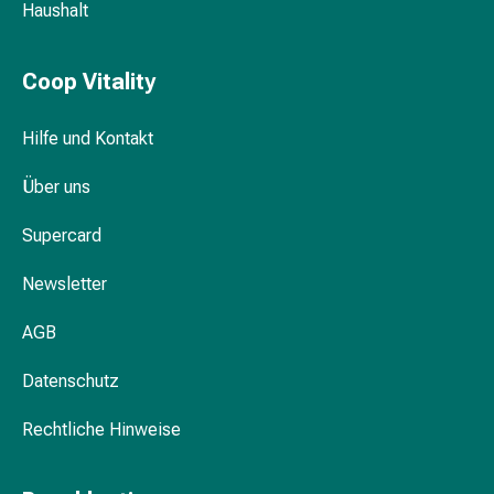
Haushalt
&
Krämpfe
Verstopfung
Coop Vitality
Medizinische
Hautpflege
Hilfe und Kontakt
Ekzeme
&
Über uns
Juckreiz
Hühneraugen
Supercard
&
Newsletter
Warzen
Nagel-
AGB
&
Fusspilz
Datenschutz
Narbenbehandlung
Trockene
Rechtliche Hinweise
Haut
Krankhaftes