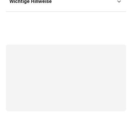
und
Wichtige Hinweise
Augen
Ohrenbeschwerden
Ohrenpflege
Augentropfen
Augenentzündungen
Augenverbände
Augenhygiene
Herz
&
Kreislauf
Herztherapie
Kompressions-
Strümpfe
Kreislaufbeschwerden
Rauchstopp
Venenbeschwerden
Herznerven-
Störung