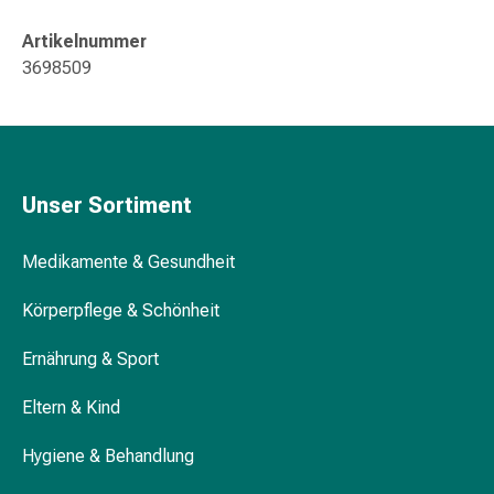
Gedächtnis-
&
Artikelnummer
Konzentrationsstörung
3698509
Allergien
&
Heuschnupfen
Antiallergika
Haut
Unser Sortiment
Nase
Magen-
Medikamente & Gesundheit
Darm
Durchfall
Körperpflege & Schönheit
Hämorrhoiden
Magenbrennen
Ernährung & Sport
Übelkeit
Eltern & Kind
&
Erbrechen
Hygiene & Behandlung
Verdauung,
Blähungen