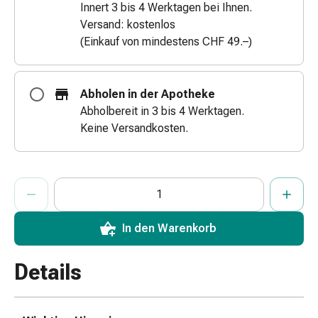
Innert 3 bis 4 Werktagen bei Ihnen.
&
Versand: kostenlos
Netzverbände
(Einkauf von mindestens CHF 49.–)
Verbandsmaterial
Verbrennungen
&
Abholen in der Apotheke
Sonnenbrand
Abholbereit in 3 bis 4 Werktagen.
Verbandwechsel-
Keine Versandkosten.
Sets
Wundauflagen
Wundbehandlung
ProductDetailPage.Aria.AddToCartQuantityControlInst
Anzahl Exemplare dieses Artikels zum Hinzufügen in den War
Sie haben die maximale Bestellmenge für diesen Artikel erreic
Wir haben momentan kein weiteres Exemplar dieses Artikels a
Wundsprays
Wundverschlussstreifen
&
In den Warenkorb
-
kleber
Details
Ziehsalbe
Tupfer
Ohren