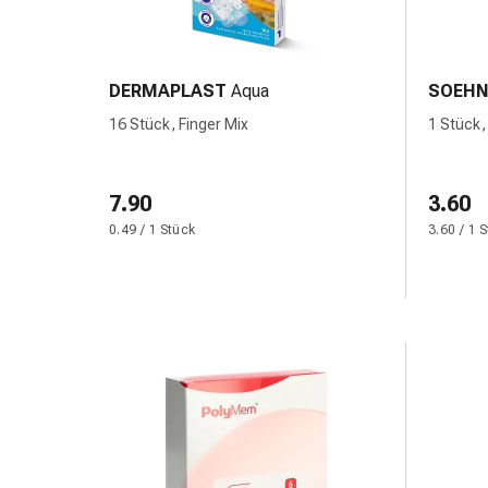
Gedächtnis-
&
Konzentrationsstörung
Allergien
DERMAPLAST
Aqua
SOEHN
&
16 Stück, Finger Mix
1 Stück,
Heuschnupfen
Antiallergika
Haut
7.90
3.60
Nase
0.49 / 1 Stück
3.60 / 1 
Magen-
Darm
Durchfall
Hämorrhoiden
Magenbrennen
Übelkeit
&
Erbrechen
Verdauung,
Blähungen