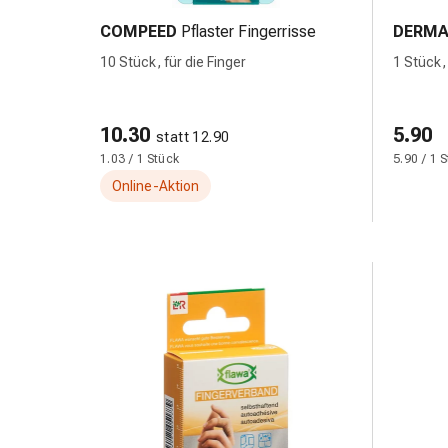
&
COMPEED
Pflaster Fingerrisse
DERMA
Netzverbände
10 Stück, für die Finger
1 Stück
Verbandsmaterial
Verbrennungen
&
10.30
5.90
Sonnenbrand
statt 12.90
1.03 / 1 Stück
5.90 / 1 
Verbandwechsel-
Sets
Online-Aktion
Wundauflagen
Wundbehandlung
Wundsprays
Wundverschlussstreifen
&
-
kleber
Ziehsalbe
Tupfer
Ohren