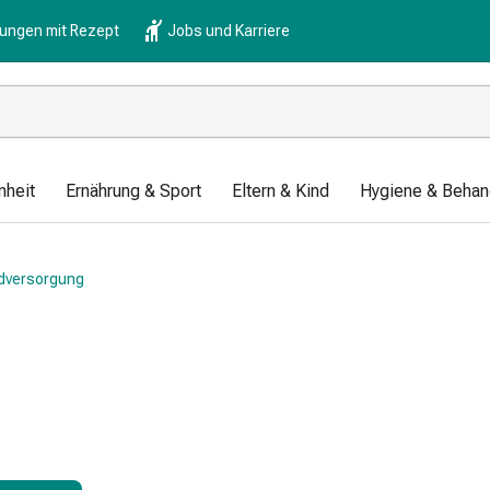
lungen mit Rezept
Jobs und Karriere
nheit
Ernährung & Sport
Eltern & Kind
Hygiene & Behan
dversorgung