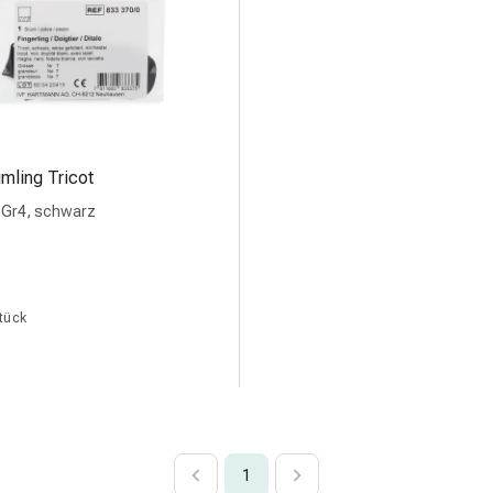
mling Tricot
 Gr4, schwarz
Stück
1