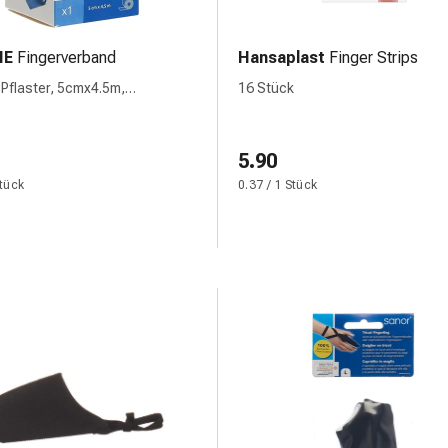
NE
Fingerverband
Hansaplast
Finger Strips
 Pflaster, 5cmx4.5m,
16 Stück
aftend
5.90
Stück
0.37 / 1 Stück