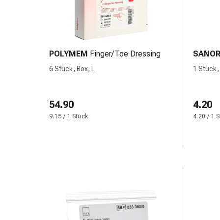
&
Krämpfe
Verstopfung
Medizinische
POLYMEM
Finger/Toe Dressing
SANO
Hautpflege
Ekzeme
6 Stück, Box, L
1 Stück,
&
Juckreiz
54.90
Hühneraugen
4.20
&
9.15 / 1 Stück
4.20 / 1 
Warzen
Nagel-
&
Fusspilz
Narbenbehandlung
Trockene
Haut
Krankhaftes