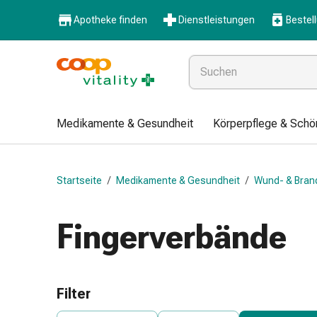
Medikamente
Apotheke finden
Dienstleistungen
Bestel
&
Gesundheit
Grippe
&
Erkältung
Halsbonbons
Medikamente & Gesundheit
Körperpflege & Schö
Grippe-
&
Erkältung
Startseite
/
Medikamente & Gesundheit
/
Wund- & Bran
Medikamente
Halsschmerzen
Husten
Fingerverbände
&
Bronchitis
Inhalationsgeräte
&
Filter
Zubehör