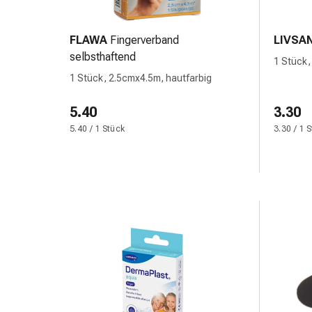
und
Augen
Ohrenbeschwerden
FLAWA
Fingerverband
LIVSA
Ohrenpflege
selbsthaftend
1 Stück,
Augentropfen
selbsth
1 Stück, 2.5cmx4.5m, hautfarbig
Augenentzündungen
Augenverbände
5.40
3.30
Augenhygiene
5.40 / 1 Stück
3.30 / 1 
Herz
&
Kreislauf
Herztherapie
Kompressions-
Strümpfe
Kreislaufbeschwerden
Rauchstopp
Venenbeschwerden
Herznerven-
Störung