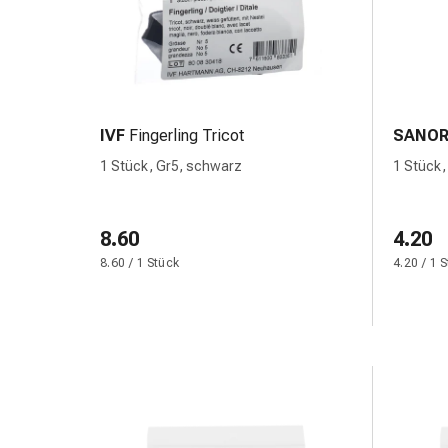
Schwitzen
Unreine
Haut
Fieberblasen
Hautausschlag
Akne
IVF
Fingerling Tricot
SANO
Naturmittel
1 Stück, Gr5, schwarz
1 Stück,
Bachblütentherapie
Aus
Pflanzenknospen
8.60
4.20
Homöopathie
8.60 / 1 Stück
4.20 / 1 
Phytotherapie
Schüssler-
Salz
Spagyrika
Anthroposophika
Niere,
Blase,
Prostata