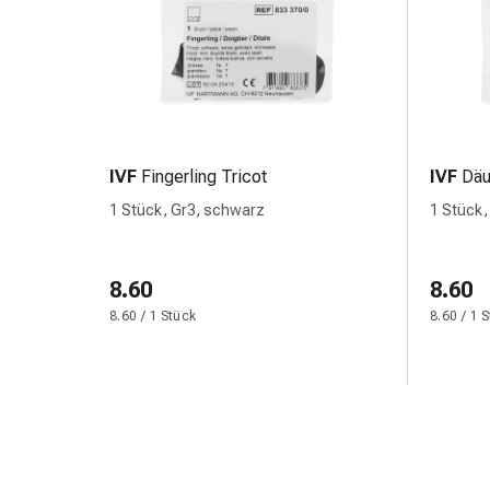
Harnwegsbeschwerden
Prostata
Nieren-
und
Blasenbeschwerden
Schmerzen
&
IVF
Fingerling Tricot
IVF
Däu
Fieber
1 Stück, Gr3, schwarz
1 Stück,
Kopfschmerzen
&
Migräne
8.60
8.60
Muskel-
8.60 / 1 Stück
8.60 / 1 
&
Gelenkschmerzen
Schmerzmittel
Schmerztherapie
Kühlen
Wärmen
Stress