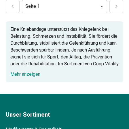
Mineralstoffe
Seite 1
Vitamine
Mineralstoffe
Kombipräparate
Eine Kniebandage unterstützt das Kniegelenk bei
Zahn-
Belastung, Schmerzen und Instabilität. Sie fördert die
&
Durchblutung, stabilisiert die Gelenkführung und kann
Mundgesundheit
Beschwerden spürbar lindern. Je nach Ausführung
Kariesprophylaxe
eignet sie sich für Sport, den Alltag, die Prävention
Trockener
oder die Rehabilitation. Im Sortiment von Coop Vitality
Mund
sind Kniebandagen in verschiedenen Ausführungen,
(Xerostomie)
Mehr anzeigen
Grössen und für das linke bzw. rechte Knie sowie für
Munddesinfektionsmittel
unterschiedliche Einsatzmöglichkeiten erhältlich.
Aphten
und
Kompressionsbandagen – leichte
Mundentzündungen
Kniestütze für Sport und Alltag
Haar-
Medikamente
Unser Sortiment
Stützbandagen mit Silikonring zur
Haarausfallpräparate
Stabilisierung der Kniescheibe
Kopfhautbeschwerden