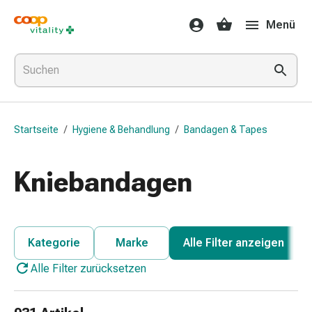
Medikamente
Menü
&
Gesundheit
Grippe
&
Erkältung
Halsbonbons
Startseite
/
Hygiene & Behandlung
/
Bandagen & Tapes
Grippe-
&
Erkältung
Kniebandagen
Medikamente
Halsschmerzen
Husten
&
Kategorie
Marke
Alle Filter anzeigen
Bronchitis
Alle Filter zurücksetzen
Inhalationsgeräte
&
Zubehör