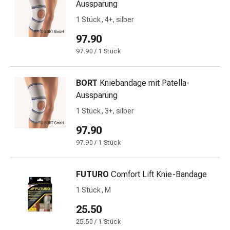
Aussparung
Störung
Gedächtnis-
1 Stück, 4+, silber
&
97.90
Konzentrationsstörung
97.90 / 1 Stück
Allergien
&
Heuschnupfen
BORT
Kniebandage mit Patella-
Antiallergika
Aussparung
Haut
1 Stück, 3+, silber
Nase
Magen-
97.90
Darm
97.90 / 1 Stück
Durchfall
Hämorrhoiden
FUTURO
Comfort Lift Knie-Bandage
Magenbrennen
Übelkeit
1 Stück, M
&
25.50
Erbrechen
25.50 / 1 Stück
Verdauung,