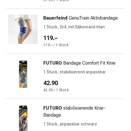
31.90 / 1 Stück
&
Netzverbände
Bauerfeind
GenuTrain Aktivbandage
Verbandsmaterial
Verbrennungen
1 Stück, Gr4, mit Silikonrand titan
&
119.–
Sonnenbrand
119.– / 1 Stück
Verbandwechsel-
Sets
Wundauflagen
FUTURO
Bandage Comfort Fit Knie
Wundbehandlung
1 Stück, stabilisierend anpassbar
Wundsprays
42.90
Wundverschlussstreifen
&
42.90 / 1 Stück
-
kleber
FUTURO
stabilisierende Knie-
Ziehsalbe
Bandage
Tupfer
1 Stück, anpassbar schwarz
Ohren