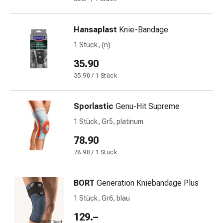
Krankhaftes
Schwitzen
Unreine
Hansaplast
Knie-Bandage
Haut
1 Stück, (n)
Fieberblasen
Hautausschlag
35.90
Akne
35.90 / 1 Stück
Naturmittel
Bachblütentherapie
Sporlastic
Genu-Hit Supreme
Aus
Pflanzenknospen
1 Stück, Gr5, platinum
Homöopathie
78.90
Phytotherapie
78.90 / 1 Stück
Schüssler-
Salz
Spagyrika
BORT
Generation Kniebandage Plus
Anthroposophika
1 Stück, Gr6, blau
Niere,
129.–
Blase,