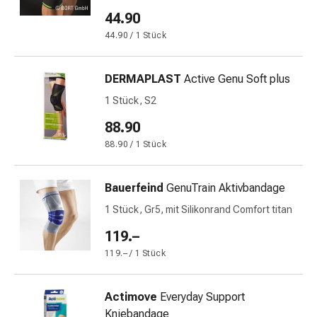
Stress
44.90
&
44.90 / 1 Stück
Schlaf
Beruhigung
DERMAPLAST
Active Genu Soft plus
Stimmungsschwankungen
Schlafstörungen
1 Stück, S2
Rhonchopathie
88.90
(Schnarchen)
88.90 / 1 Stück
Atemwege
Nasenmittel
Atmungstraktbeschwerden
Bauerfeind
GenuTrain Aktivbandage
Infektionen
1 Stück, Gr5, mit Silikonrand Comfort titan
Windpocken
Stoffwechsel
119.–
Osteoporose
119.– / 1 Stück
Immunsuppressiva
Insektenschutz
Actimove
Everyday Support
und
Kniebandage