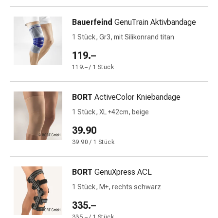
Blähungen
&
Bauerfeind
GenuTrain Aktivbandage
Krämpfe
1 Stück, Gr3, mit Silikonrand titan
Verstopfung
119.–
Medizinische
Hautpflege
119.– / 1 Stück
Ekzeme
&
BORT
ActiveColor Kniebandage
Juckreiz
1 Stück, XL +42cm, beige
Hühneraugen
&
39.90
Warzen
39.90 / 1 Stück
Nagel-
&
BORT
GenuXpress ACL
Fusspilz
Narbenbehandlung
1 Stück, M+, rechts schwarz
Trockene
335.–
Haut
335.– / 1 Stück