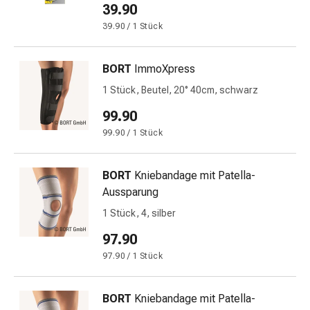
und
39.90
Augen
39.90 / 1 Stück
Ohrenbeschwerden
Ohrenpflege
Augentropfen
BORT
ImmoXpress
Augenentzündungen
1 Stück, Beutel, 20° 40cm, schwarz
Augenverbände
99.90
Augenhygiene
Herz
99.90 / 1 Stück
&
Kreislauf
BORT
Kniebandage mit Patella-
Herztherapie
Aussparung
Kompressions-
1 Stück, 4, silber
Strümpfe
Kreislaufbeschwerden
97.90
Rauchstopp
97.90 / 1 Stück
Venenbeschwerden
Blutgerinnung
BORT
Kniebandage mit Patella-
Herznerven-