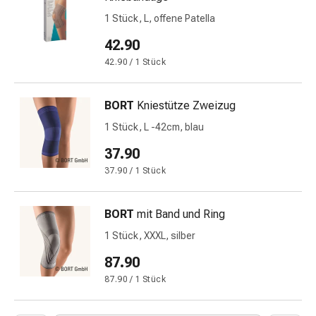
-
mittel
1 Stück, L, offene Patella
Mücken-
42.90
&
42.90 / 1 Stück
Zeckenschutz
Zeckenpinzette
Anti-
BORT
Kniestütze Zweizug
Wurmmittel
1 Stück, L -42cm, blau
Rezeptpflichtige
37.90
Arzneimittel
Rezeptpflichtige
37.90 / 1 Stück
Arzneimittel
Vaginalbeschwerden
BORT
mit Band und Ring
Menstruation
1 Stück, XXXL, silber
Wechseljahre
Scheideninfektion
87.90
Vaginalgesundheit
87.90 / 1 Stück
Vitamine
&