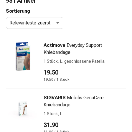
931 Artikel
Nasenreiniger
Taschentücher
Sortierung
Schnupfen
Relevanteste zuerst
Wund-
&
Brandversorgung
Actimove
Everyday Support
Elastische
Kniebandage
Wundbinden
Kompressen
1 Stück, L, geschlossene Patella
Fingerverbände
19.50
Fixationspflaster
19.50 / 1 Stück
Gazen
Kompressionsbinden
Pflaster
SIGVARIS
Mobilis GenuCare
Pflasterbinden,
Kniebandage
Tapes
1 Stück, L
&
Zubehör
31.90
Schlauch-