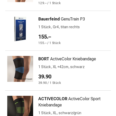
Prostata
129.– / 1 Stück
Harnwegsbeschwerden
Prostata
Bauerfeind
GenuTrain P3
Nieren-
1 Stück, Gr4, titan rechts
und
Blasenbeschwerden
155.–
Schmerzen
155.– / 1 Stück
&
Fieber
Kopfschmerzen
BORT
ActiveColor Kniebandage
&
1 Stück, XL +42cm, schwarz
Migräne
39.90
Muskel-
&
39.90 / 1 Stück
Gelenkschmerzen
Schmerzmittel
ACTIVECOLOR
ActiveColor Sport
Schmerztherapie
Kniebandage
Kühlen
1 Stück, XL, schwarz/grün
Wärmen