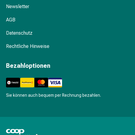
Gesichtsöl
finden
Newsletter
Pflegegeräte
&
AGB
Zubehör
Für
Datenschutz
die
Haare
Rechtliche Hinweise
Spülungen
&
Bezahloptionen
Kuren
Bürsten
&
Kämme
Tönungen
Sie können auch bequem per Rechnung bezahlen.
&
Färbungen
Haarstyling
Haaröl
Haarwasser