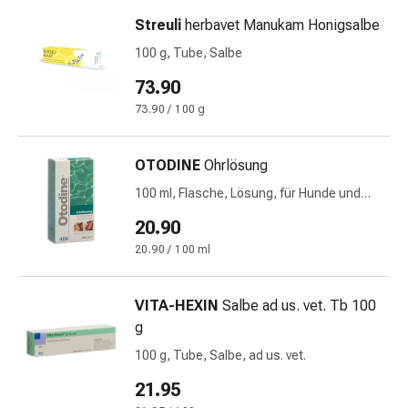
und
Augen
Streuli
herbavet Manukam Honigsalbe
Ohrenbeschwerden
100 g, Tube, Salbe
Ohrenpflege
73.90
Augentropfen
Augenentzündungen
73.90 / 100 g
Augenverbände
Augenhygiene
OTODINE
Ohrlösung
Herz
100 ml, Flasche, Lösung, für Hunde und
&
Katzen
Kreislauf
20.90
Herztherapie
20.90 / 100 ml
Kompressions-
Strümpfe
VITA-HEXIN
Salbe ad us. vet. Tb 100
Kreislaufbeschwerden
g
Rauchstopp
Venenbeschwerden
100 g, Tube, Salbe, ad us. vet.
Herznerven-
21.95
Störung