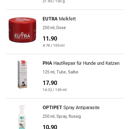
21.95 / 100 g
Gedächtnis-
&
Konzentrationsstörung
EUTRA
Melkfett
Allergien
250 ml, Dose
&
Heuschnupfen
11.90
Antiallergika
4.76 / 100 ml
Haut
Nase
PHA
HautRepair für Hunde und Katzen
Magen-
Darm
125 ml, Tube, Salbe
Durchfall
17.90
Hämorrhoiden
14.32 / 100 ml
Magenbrennen
Übelkeit
&
OPTIPET
Spray Antiparasite
Erbrechen
250 ml, Spray, flüssig
Verdauung,
10.90
Blähungen