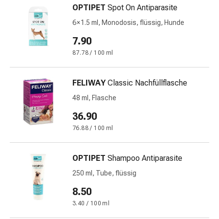
OPTIPET
Spot On Antiparasite
&
Schlaf
6 × 1.5 ml, Monodosis, flüssig, Hunde
Beruhigung
7.90
Stimmungsschwankungen
87.78 / 100 ml
Schlafstörungen
Rhonchopathie
(Schnarchen)
FELIWAY
Classic Nachfüllflasche
Atemwege
48 ml, Flasche
Nasenmittel
Atmungstraktbeschwerden
36.90
Infektionen
76.88 / 100 ml
Windpocken
Stoffwechsel
OPTIPET
Shampoo Antiparasite
Osteoporose
Immunsuppressiva
250 ml, Tube, flüssig
Insektenschutz
8.50
und
3.40 / 100 ml
-