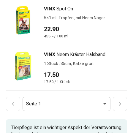
mittel
Mücken-
VINX
Spot On
&
5 × 1 ml, Tropfen, mit Neem Nager
Zeckenschutz
22.90
Zeckenpinzette
Anti-
458.– / 100 ml
Wurmmittel
Rezeptpflichtige
VINX
Neem Kräuter Halsband
Arzneimittel
1 Stück, 35cm, Katze grün
Rezeptpflichtige
Arzneimittel
17.50
Vaginalbeschwerden
17.50 / 1 Stück
Menstruation
Wechseljahre
Scheideninfektion
Seite 1
Vaginalgesundheit
Vitamine
&
Tierpflege ist ein wichtiger Aspekt der Verantwortung
Mineralstoffe