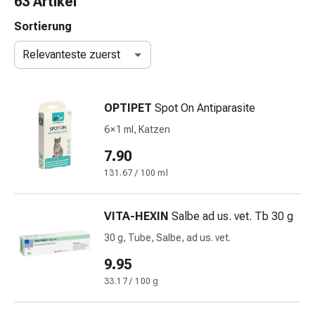
63 Artikel
Nasenreiniger
Taschentücher
Sortierung
Schnupfen
Relevanteste zuerst
Wund-
&
Brandversorgung
OPTIPET
Spot On Antiparasite
Elastische
Wundbinden
6 × 1 ml, Katzen
Kompressen
7.90
Fingerverbände
131.67 / 100 ml
Fixationspflaster
Gazen
Kompressionsbinden
VITA-HEXIN
Salbe ad us. vet. Tb 30 g
Pflaster
30 g, Tube, Salbe, ad us. vet.
Pflasterbinden,
Tapes
9.95
&
33.17 / 100 g
Zubehör
Schlauch-