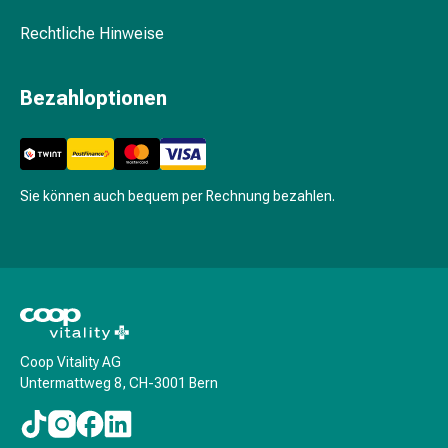
Pflegegeräte
&
Rechtliche Hinweise
Zubehör
Für
Bezahloptionen
die
Haare
Spülungen
&
Kuren
Sie können auch bequem per Rechnung bezahlen.
Bürsten
&
Kämme
Tönungen
&
Färbungen
Haarstyling
Coop Vitality AG
Untermattweg 8, CH-3001 Bern
Haaröl
Haarwasser
Shampoo