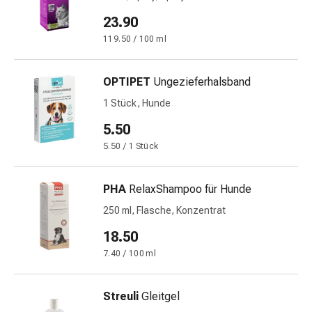
Schwitzen
Unreine
23.90
Haut
119.50 / 100 ml
Fieberblasen
Hautausschlag
OPTIPET
Ungezieferhalsband
Akne
Naturmittel
1 Stück, Hunde
Bachblütentherapie
5.50
Aus
5.50 / 1 Stück
Pflanzenknospen
Homöopathie
Phytotherapie
PHA
RelaxShampoo für Hunde
Schüssler-
250 ml, Flasche, Konzentrat
Salz
18.50
Spagyrika
Anthroposophika
7.40 / 100 ml
Niere,
Blase,
Streuli
Gleitgel
Prostata