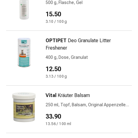
500 g, Flasche, Gel
Harnwegsbeschwerden
Prostata
15.50
Nieren-
3.10 / 100 g
und
Blasenbeschwerden
Schmerzen
OPTIPET
Deo Granulate Litter
&
Freshener
Fieber
400 g, Dose, Granulat
Kopfschmerzen
12.50
&
Migräne
3.13 / 100 g
Muskel-
&
Vital
Kräuter Balsam
Gelenkschmerzen
250 ml, Topf, Balsam, Original Appenzeller
Schmerzmittel
Kräuterrezeptur
Schmerztherapie
33.90
Kühlen
13.56 / 100 ml
Wärmen
Stress