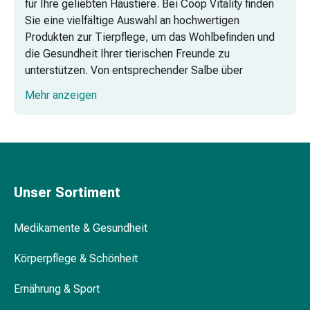
für Ihre geliebten Haustiere. Bei Coop Vitality finden
Vitamine
Sie eine vielfältige Auswahl an hochwertigen
Mineralstoffe
Produkten zur Tierpflege, um das Wohlbefinden und
Kombipräparate
die Gesundheit Ihrer tierischen Freunde zu
Zahn-
unterstützen. Von entsprechender Salbe über
&
Ohrreiniger bis hin zum Melkfett bieten wir Ihnen
Mundgesundheit
Mehr anzeigen
alles, was Sie für eine liebevolle Fürsorge benötigen.
Kariesprophylaxe
Trockener
Mund
(Xerostomie)
Munddesinfektionsmittel
Aphten
Unser Sortiment
und
Mundentzündungen
Medikamente & Gesundheit
Haar-
Medikamente
Körperpflege & Schönheit
Haarausfallpräparate
Ernährung & Sport
Kopfhautbeschwerden
Kopfläuse