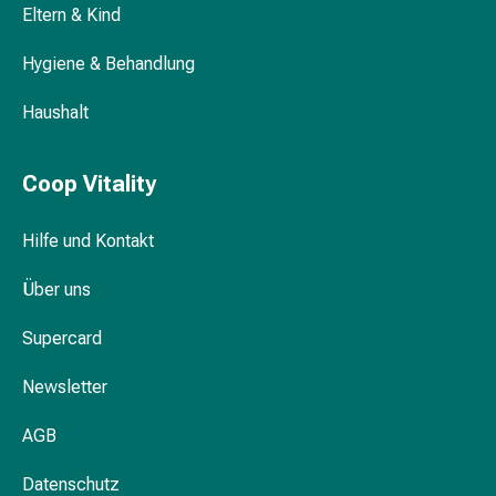
Eltern & Kind
Körperpflege
&
Hygiene & Behandlung
Schönheit
Gesichtspflege
Haushalt
Augenpflege
Peeling
Pflegemasken
Coop Vitality
Reinigung
Reinigungs-
Hilfe und Kontakt
Accessoires
Kosmetiktücher
Über uns
&
Supercard
Kosmetikbedarf
Nachtcreme
Newsletter
Gesichtskuren
Tagescreme
AGB
Gesichtswasser
Gesichtsöl
Datenschutz