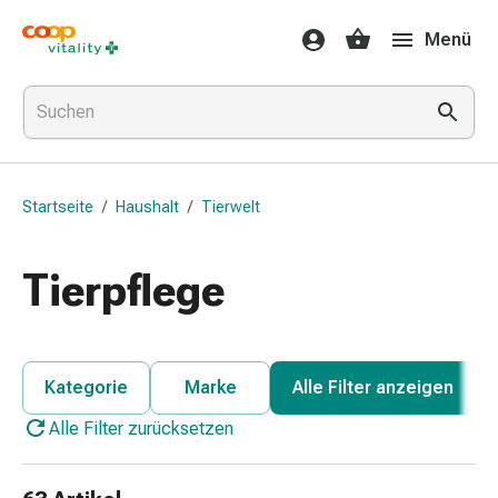
Medikamente
Menü
&
Gesundheit
Grippe
&
Erkältung
Halsbonbons
Startseite
/
Haushalt
/
Tierwelt
Grippe-
&
Erkältung
Tierpflege
Medikamente
Halsschmerzen
Husten
&
Kategorie
Marke
Alle Filter anzeigen
Bronchitis
Alle Filter zurücksetzen
Inhalationsgeräte
&
Zubehör