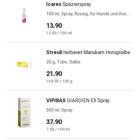
Icarex
Spazierspray
&
Netzverbände
100 ml, Spray, flüssig, für Hunde und ihre
Verbandsmaterial
Menschen
13.90
Verbrennungen
13.90 / 100 ml
&
Sonnenbrand
Verbandwechsel-
Streuli
herbavet Manukam Honigsalbe
Sets
20 g, Tube, Salbe
Wundauflagen
21.90
Wundbehandlung
Wundsprays
109.50 / 100 g
Wundverschlussstreifen
&
VIPIBAX
GIARDIEN EX Spray
-
500 ml, Spray
kleber
Ziehsalbe
37.90
Tupfer
7.58 / 100 ml
Ohren