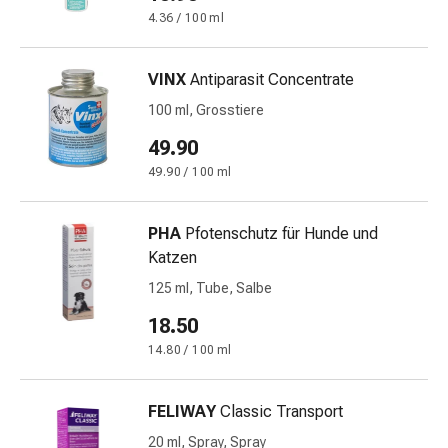
&
4.36 / 100 ml
Krämpfe
Verstopfung
VINX
Antiparasit Concentrate
Medizinische
100 ml, Grosstiere
Hautpflege
Ekzeme
49.90
&
49.90 / 100 ml
Juckreiz
Hühneraugen
PHA
Pfotenschutz für Hunde und
&
Katzen
Warzen
Nagel-
125 ml, Tube, Salbe
&
18.50
Fusspilz
14.80 / 100 ml
Narbenbehandlung
Trockene
Haut
FELIWAY
Classic Transport
Krankhaftes
20 ml, Spray, Spray