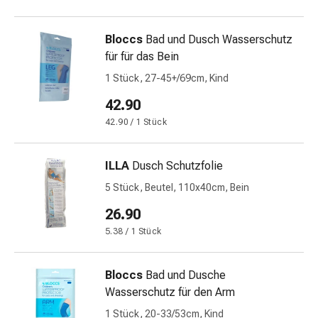
Störung
Gedächtnis-
Bloccs
Bad und Dusch Wasserschutz
&
für für das Bein
Konzentrationsstörung
Allergien
1 Stück, 27-45+/69cm, Kind
&
42.90
Heuschnupfen
42.90 / 1 Stück
Antiallergika
Haut
Nase
ILLA
Dusch Schutzfolie
Magen-
5 Stück, Beutel, 110x40cm, Bein
Darm
Durchfall
26.90
Hämorrhoiden
5.38 / 1 Stück
Magenbrennen
Übelkeit
Bloccs
Bad und Dusche
&
Wasserschutz für den Arm
Erbrechen
Verdauung,
1 Stück, 20-33/53cm, Kind