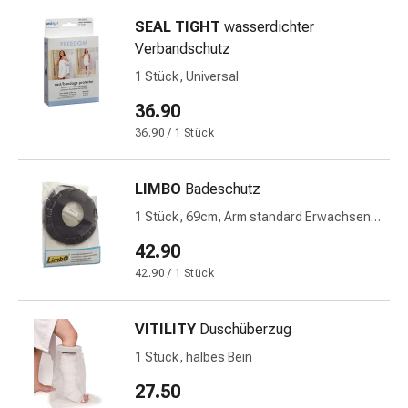
Stress
SEAL TIGHT
wasserdichter
&
Verbandschutz
Schlaf
1 Stück, Universal
Beruhigung
Stimmungsschwankungen
36.90
Schlafstörungen
36.90 / 1 Stück
Rhonchopathie
(Schnarchen)
LIMBO
Badeschutz
Atemwege
Nasenmittel
1 Stück, 69cm, Arm standard Erwachsene
Atmungstraktbeschwerden
wasserdicht
42.90
Infektionen
42.90 / 1 Stück
Windpocken
Neurologische
Erkrankungen
VITILITY
Duschüberzug
Schwindelgefühl
1 Stück, halbes Bein
Stoffwechsel
Osteoporose
27.50