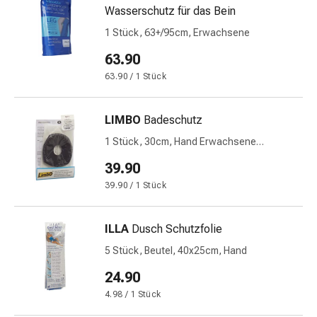
Prostata
Wasserschutz für das Bein
Harnwegsbeschwerden
1 Stück, 63+/95cm, Erwachsene
Prostata
63.90
Nieren-
und
63.90 / 1 Stück
Blasenbeschwerden
Schmerzen
LIMBO
Badeschutz
&
1 Stück, 30cm, Hand Erwachsene
Fieber
wasserdicht
Kopfschmerzen
39.90
&
39.90 / 1 Stück
Migräne
Muskel-
&
ILLA
Dusch Schutzfolie
Gelenkschmerzen
5 Stück, Beutel, 40x25cm, Hand
Schmerzmittel
24.90
Schmerztherapie
Kühlen
4.98 / 1 Stück
Wärmen