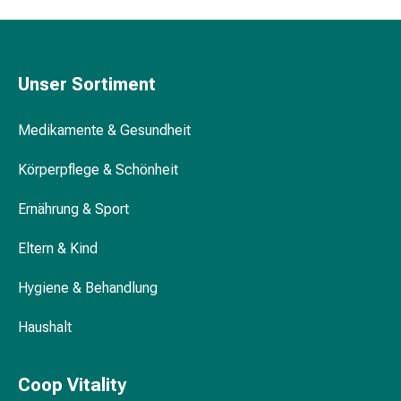
Medikamente
Haarausfallpräparate
Kopfhautbeschwerden
Kopfläuse
Unser Sortiment
Körperpflege
&
Medikamente & Gesundheit
Schönheit
Gesichtspflege
Körperpflege & Schönheit
Augenpflege
Ernährung & Sport
Peeling
Pflegemasken
Eltern & Kind
Reinigung
Reinigungs-
Hygiene & Behandlung
Accessoires
Kosmetiktücher
Haushalt
&
Kosmetikbedarf
Nachtcreme
Coop Vitality