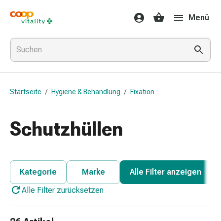
Medikamente
Menü
&
Gesundheit
Grippe
&
Erkältung
Halsbonbons
Startseite
/
Hygiene & Behandlung
/
Fixation
Grippe-
&
Erkältung
Schutzhüllen
Medikamente
Halsschmerzen
Husten
&
Kategorie
Marke
Alle Filter anzeigen
Bronchitis
Alle Filter zurücksetzen
Inhalationsgeräte
&
Zubehör