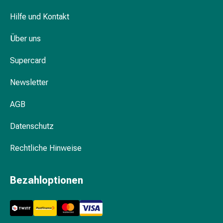
Gesichtskuren
Tagescreme
Hilfe und Kontakt
Gesichtswasser
Gesichtsöl
Über uns
Pflegegeräte
Supercard
&
Zubehör
Newsletter
Für
die
AGB
Haare
Spülungen
Datenschutz
&
Kuren
Rechtliche Hinweise
Bürsten
&
Bezahloptionen
Kämme
Tönungen
&
Färbungen