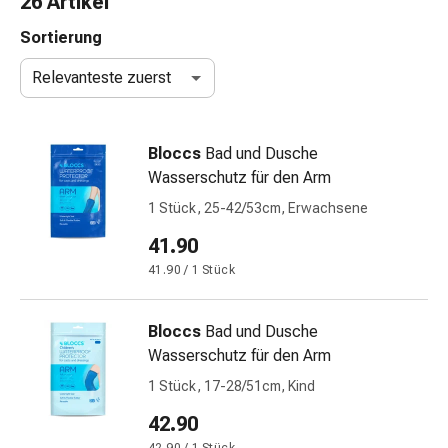
26 Artikel
Nasenreiniger
Taschentücher
Sortierung
Schnupfen
Relevanteste zuerst
Wund-
&
Brandversorgung
Bloccs
Bad und Dusche
Elastische
Wasserschutz für den Arm
Wundbinden
Kompressen
1 Stück, 25-42/53cm, Erwachsene
Fingerverbände
41.90
Fixationspflaster
41.90 / 1 Stück
Gazen
Kompressionsbinden
Pflaster
Bloccs
Bad und Dusche
Pflasterbinden,
Wasserschutz für den Arm
Tapes
1 Stück, 17-28/51cm, Kind
&
Zubehör
42.90
Schlauch-