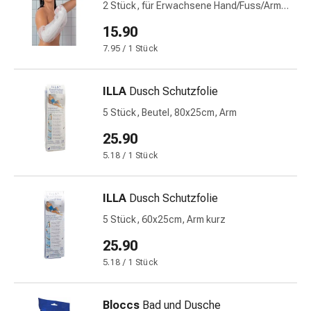
Krankhaftes
2 Stück, für Erwachsene Hand/Fuss/Arm
Schwitzen
kurz
15.90
Unreine
7.95 / 1 Stück
Haut
Fieberblasen
Hautausschlag
ILLA
Dusch Schutzfolie
Akne
5 Stück, Beutel, 80x25cm, Arm
Naturmittel
Bachblütentherapie
25.90
Aus
5.18 / 1 Stück
Pflanzenknospen
Homöopathie
ILLA
Dusch Schutzfolie
Phytotherapie
Schüssler-
5 Stück, 60x25cm, Arm kurz
Salz
25.90
Spagyrika
5.18 / 1 Stück
Anthroposophika
Niere,
Blase,
Bloccs
Bad und Dusche