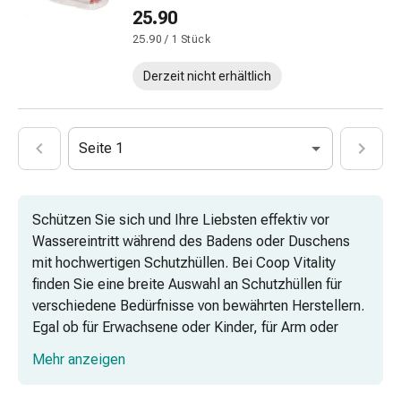
Vaginalgesundheit
25.90
Vitamine
25.90 / 1 Stück
&
Mineralstoffe
Derzeit nicht erhältlich
Vitamine
Mineralstoffe
Kombipräparate
Seite 1
Zahn-
&
Mundgesundheit
Schützen Sie sich und Ihre Liebsten effektiv vor
Kariesprophylaxe
Wassereintritt während des Badens oder Duschens
Trockener
mit hochwertigen Schutzhüllen. Bei Coop Vitality
Mund
finden Sie eine breite Auswahl an Schutzhüllen für
(Xerostomie)
verschiedene Bedürfnisse von bewährten Herstellern.
Munddesinfektionsmittel
Egal ob für Erwachsene oder Kinder, für Arm oder
Aphten
Bein, unser Sortiment bietet die perfekte Lösung für
und
Mehr anzeigen
jeden.
Mundentzündungen
Haar-