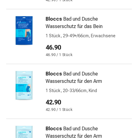
42.90 / 1 Stück
&
Netzverbände
Bloccs
Bad und Dusche
Verbandsmaterial
Wasserschutz für das Bein
Verbrennungen
&
1 Stück, 29-49+/66cm, Erwachsene
Sonnenbrand
46.90
Verbandwechsel-
46.90 / 1 Stück
Sets
Wundauflagen
Wundbehandlung
Bloccs
Bad und Dusche
Wundsprays
Wasserschutz für den Arm
Wundverschlussstreifen
1 Stück, 20-33/66cm, Kind
&
42.90
-
kleber
42.90 / 1 Stück
Ziehsalbe
Tupfer
Bloccs
Bad und Dusche
Ohren
Wasserschutz für den Arm