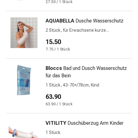
Immunsuppressiva
27.50 / 1 Stück
Insektenschutz
und
AQUABELLA
Dusche Wasserschutz
-
mittel
2 Stück, für Erwachsene kurze
Beine/lange Arme
Mücken-
15.50
&
7.75 / 1 Stück
Zeckenschutz
Zeckenpinzette
Anti-
Bloccs
Bad und Dusch Wasserschutz
Wurmmittel
für das Bein
Rezeptpflichtige
1 Stück, 43-70+/78cm, Kind
Arzneimittel
63.90
Rezeptpflichtige
Arzneimittel
63.90 / 1 Stück
Vaginalbeschwerden
Menstruation
VITILITY
Duschüberzug Arm Kinder
Wechseljahre
1 Stück
Scheideninfektion