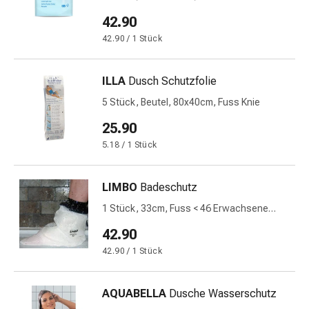
Blähungen
42.90
&
42.90 / 1 Stück
Krämpfe
Verstopfung
Medizinische
ILLA
Dusch Schutzfolie
Hautpflege
5 Stück, Beutel, 80x40cm, Fuss Knie
Ekzeme
25.90
&
Juckreiz
5.18 / 1 Stück
Hühneraugen
&
LIMBO
Badeschutz
Warzen
1 Stück, 33cm, Fuss < 46 Erwachsene
Nagel-
wasserdicht
&
42.90
Fusspilz
42.90 / 1 Stück
Narbenbehandlung
Trockene
AQUABELLA
Dusche Wasserschutz
Haut