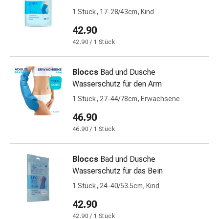
und
1 Stück, 17-28/43cm, Kind
Augen
Ohrenbeschwerden
42.90
Ohrenpflege
42.90 / 1 Stück
Augentropfen
Augenentzündungen
Augenverbände
Bloccs
Bad und Dusche
Augenhygiene
Wasserschutz für den Arm
Herz
1 Stück, 27-44/78cm, Erwachsene
&
46.90
Kreislauf
Herztherapie
46.90 / 1 Stück
Kompressions-
Strümpfe
Bloccs
Bad und Dusche
Kreislaufbeschwerden
Wasserschutz für das Bein
Rauchstopp
1 Stück, 24-40/53.5cm, Kind
Venenbeschwerden
Blutgerinnung
42.90
Herznerven-
42.90 / 1 Stück