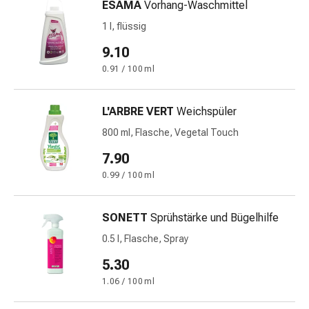
ESAMA
Vorhang-Waschmittel
Störung
Gedächtnis-
1 l, flüssig
&
9.10
Konzentrationsstörung
0.91 / 100 ml
Allergien
&
Heuschnupfen
L'ARBRE VERT
Weichspüler
Antiallergika
800 ml, Flasche, Vegetal Touch
Haut
Nase
7.90
Magen-
0.99 / 100 ml
Darm
Durchfall
SONETT
Sprühstärke und Bügelhilfe
Hämorrhoiden
Magenbrennen
0.5 l, Flasche, Spray
Übelkeit
5.30
&
1.06 / 100 ml
Erbrechen
Verdauung,