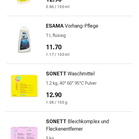
Krankhaftes
0.86 / 100 ml
Schwitzen
Unreine
Haut
ESAMA
Vorhang-Pflege
Fieberblasen
1 l, flüssig
Hautausschlag
Akne
11.70
Naturmittel
1.17 / 100 ml
Bachblütentherapie
Aus
SONETT
Waschmittel
Pflanzenknospen
Homöopathie
1.2 kg, 40° 60° 95°C Pulver
Phytotherapie
12.90
Schüssler-
1.08 / 100 g
Salz
Spagyrika
Anthroposophika
SONETT
Bleichkomplex und
Niere,
Fleckenentferner
Blase,
5 kg