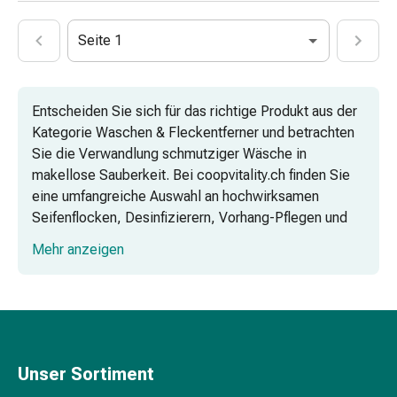
Vaginalgesundheit
Vitamine
Seite 1
&
Mineralstoffe
Vitamine
Entscheiden Sie sich für das richtige Produkt aus der
Mineralstoffe
Kategorie Waschen & Fleckentferner und betrachten
Kombipräparate
Sie die Verwandlung schmutziger Wäsche in
Zahn-
makellose Sauberkeit. Bei coopvitality.ch finden Sie
&
eine umfangreiche Auswahl an hochwirksamen
Mundgesundheit
Seifenflocken, Desinfizierern, Vorhang-Pflegen und
Kariesprophylaxe
Kernseifen, die selbst hartnäckige Verschmutzungen
Trockener
Mehr anzeigen
mühelos beseitigen. Entdecken Sie das Geheimnis
Mund
von strahlend weisser Wäsche und faszinierenden
(Xerostomie)
Düften, die Ihre Sinne verzaubern werden.
Munddesinfektionsmittel
Aphten
und
Mundentzündungen
Unser Sortiment
Haar-