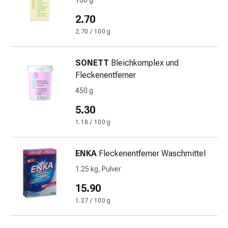
100 g
und
Augen
2.70
Ohrenbeschwerden
2.70 / 100 g
Ohrenpflege
Augentropfen
Augenentzündungen
SONETT
Bleichkomplex und
Augenverbände
Fleckenentferner
Augenhygiene
450 g
Herz
5.30
&
Kreislauf
1.18 / 100 g
Herztherapie
Kompressions-
ENKA
Fleckenentferner Waschmittel
Strümpfe
1.25 kg, Pulver
Kreislaufbeschwerden
Rauchstopp
15.90
Venenbeschwerden
1.27 / 100 g
Blutgerinnung
Herznerven-