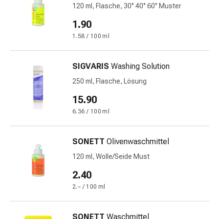
120 ml, Flasche, 30° 40° 60° Muster
Stress
&
1.90
Schlaf
1.58 / 100 ml
Beruhigung
Stimmungsschwankungen
SIGVARIS
Washing Solution
Schlafstörungen
Rhonchopathie
250 ml, Flasche, Lösung
(Schnarchen)
15.90
Atemwege
6.36 / 100 ml
Nasenmittel
Atmungstraktbeschwerden
Infektionen
SONETT
Olivenwaschmittel
Windpocken
120 ml, Wolle/Seide Must
Neurologische
Erkrankungen
2.40
Schwindelgefühl
2.– / 100 ml
Stoffwechsel
Osteoporose
SONETT
Waschmittel