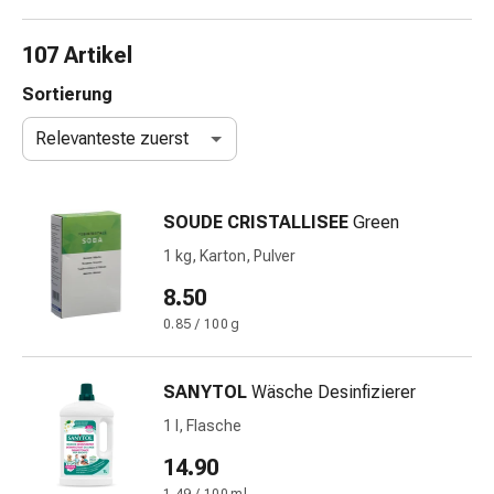
Nasenreiniger
Taschentücher
107 Artikel
Schnupfen
Wund-
Sortierung
&
Relevanteste zuerst
Brandversorgung
Elastische
Wundbinden
SOUDE CRISTALLISEE
Green
Kompressen
Fingerverbände
1 kg, Karton, Pulver
Fixationspflaster
8.50
Gazen
0.85 / 100 g
Kompressionsbinden
Pflaster
Pflasterbinden,
SANYTOL
Wäsche Desinfizierer
Tapes
1 l, Flasche
&
Zubehör
14.90
Schlauch-