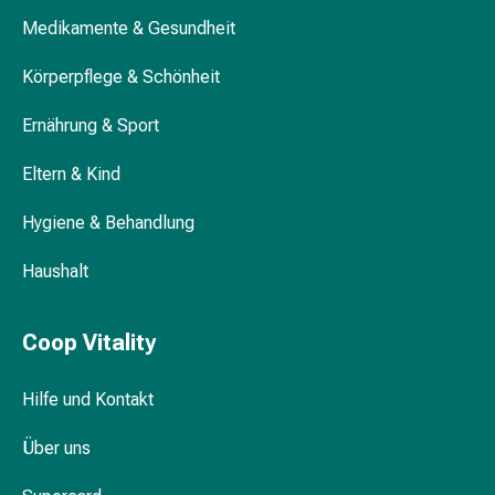
Medikamente
Medikamente & Gesundheit
Haarausfallpräparate
Kopfhautbeschwerden
Körperpflege & Schönheit
Kopfläuse
Ernährung & Sport
Körperpflege
&
Eltern & Kind
Schönheit
Gesichtspflege
Hygiene & Behandlung
Augenpflege
Peeling
Haushalt
Pflegemasken
Reinigung
Reinigungs-
Coop Vitality
Accessoires
Kosmetiktücher
Hilfe und Kontakt
&
Kosmetikbedarf
Über uns
Nachtcreme