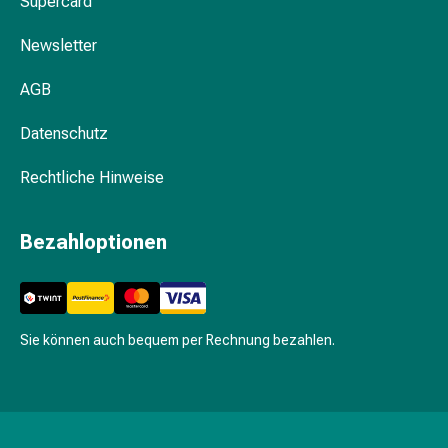
Supercard
Gesichtskuren
Tagescreme
Newsletter
Gesichtswasser
Gesichtsöl
AGB
Pflegegeräte
&
Datenschutz
Zubehör
Für
Rechtliche Hinweise
die
Haare
Bezahloptionen
Spülungen
&
Kuren
Bürsten
&
Sie können auch bequem per Rechnung bezahlen.
Kämme
Tönungen
&
Färbungen