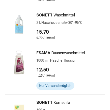
1.49 / 100 ml
&
Netzverbände
SONETT
Waschmittel
Verbandsmaterial
Verbrennungen
2 l, Flasche, sensitiv 30°-95°C
&
15.70
Sonnenbrand
0.79 / 100 ml
Verbandwechsel-
Sets
Wundauflagen
ESAMA
Daunenwaschmittel
Wundbehandlung
1000 ml, Flasche, flüssig
Wundsprays
12.50
Wundverschlussstreifen
&
1.25 / 100 ml
-
Nur Versand möglich
kleber
Ziehsalbe
Tupfer
SONETT
Kernseife
Ohren