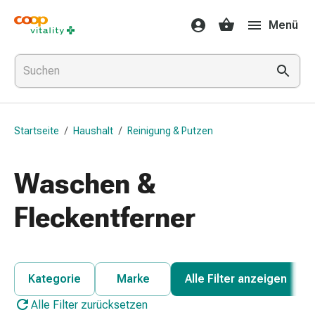
Medikamente
Menü
&
Gesundheit
Grippe
&
Erkältung
Halsbonbons
Startseite
/
Haushalt
/
Reinigung & Putzen
Grippe-
&
Erkältung
Waschen &
Medikamente
Halsschmerzen
Fleckentferner
Husten
&
Bronchitis
Inhalationsgeräte
Kategorie
Marke
Alle Filter anzeigen
&
Alle Filter zurücksetzen
Zubehör