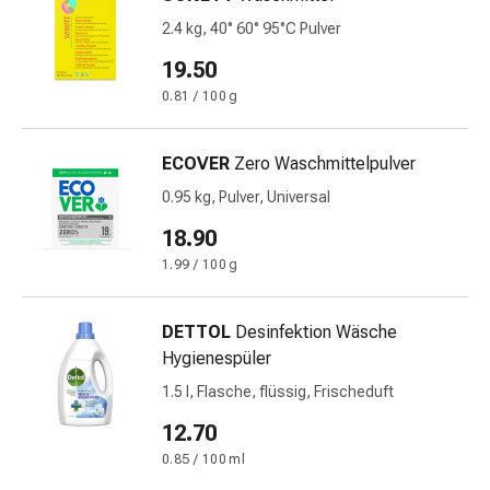
Immunsuppressiva
Insektenschutz
2.4 kg, 40° 60° 95°C Pulver
und
19.50
-
0.81 / 100 g
mittel
Mücken-
&
ECOVER
Zero Waschmittelpulver
Zeckenschutz
0.95 kg, Pulver, Universal
Zeckenpinzette
18.90
Anti-
Wurmmittel
1.99 / 100 g
Rezeptpflichtige
Arzneimittel
DETTOL
Desinfektion Wäsche
Rezeptpflichtige
Hygienespüler
Arzneimittel
1.5 l, Flasche, flüssig, Frischeduft
Vaginalbeschwerden
Menstruation
12.70
Wechseljahre
0.85 / 100 ml
Scheideninfektion