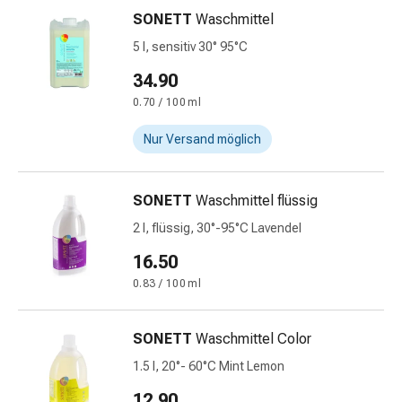
Blähungen
SONETT
Waschmittel
&
5 l, sensitiv 30° 95°C
Krämpfe
34.90
Verstopfung
Medizinische
0.70 / 100 ml
Hautpflege
Nur Versand möglich
Ekzeme
&
Juckreiz
SONETT
Waschmittel flüssig
Hühneraugen
2 l, flüssig, 30°-95°C Lavendel
&
Warzen
16.50
Nagel-
0.83 / 100 ml
&
Fusspilz
SONETT
Waschmittel Color
Narbenbehandlung
Trockene
1.5 l, 20°- 60°C Mint Lemon
Haut
12.90