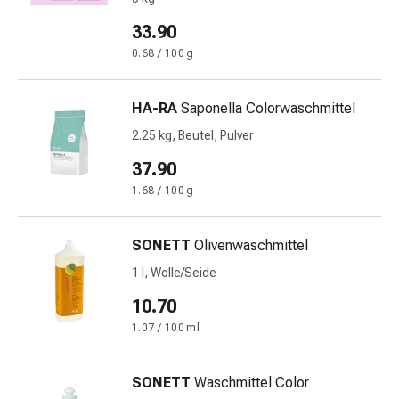
Prostata
33.90
Harnwegsbeschwerden
Prostata
0.68 / 100 g
Nieren-
und
HA-RA
Saponella Colorwaschmittel
Blasenbeschwerden
2.25 kg, Beutel, Pulver
Schmerzen
&
37.90
Fieber
1.68 / 100 g
Kopfschmerzen
&
Migräne
SONETT
Olivenwaschmittel
Muskel-
1 l, Wolle/Seide
&
10.70
Gelenkschmerzen
Schmerzmittel
1.07 / 100 ml
Schmerztherapie
Kühlen
SONETT
Waschmittel Color
Wärmen