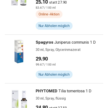
25.10
statt 27.90
Körperpflege
83.67 / 100 ml
&
Online-Aktion
Schönheit
Gesichtspflege
Nur Abholen möglich
Augenpflege
Peeling
Pflegemasken
Spagyros
Juniperus communis 1 D
Reinigung
30 ml, Spray, Glycerinmazerat
Reinigungs-
Accessoires
29.90
Kosmetiktücher
99.67 / 100 ml
&
Kosmetikbedarf
Nur Abholen möglich
Nachtcreme
Gesichtskuren
PHYTOMED
Tilia tomentosa 1 D
Tagescreme
Gesichtswasser
30 ml, Spray, flüssig
Gesichtsöl
24.80