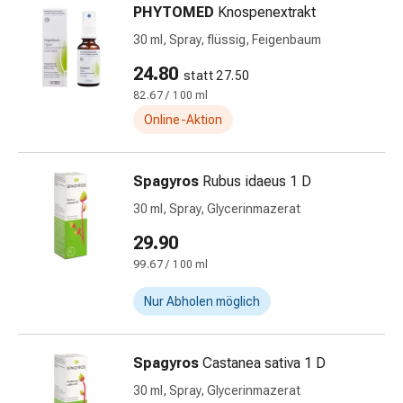
und
PHYTOMED
Knospenextrakt
Augen
30 ml, Spray, flüssig, Feigenbaum
Ohrenbeschwerden
Ohrenpflege
24.80
statt 27.50
Augentropfen
82.67 / 100 ml
Augenentzündungen
Online-Aktion
Augenverbände
Augenhygiene
Herz
Spagyros
Rubus idaeus 1 D
&
30 ml, Spray, Glycerinmazerat
Kreislauf
Herztherapie
29.90
Kompressions-
99.67 / 100 ml
Strümpfe
Nur Abholen möglich
Kreislaufbeschwerden
Rauchstopp
Venenbeschwerden
Spagyros
Castanea sativa 1 D
Herznerven-
Störung
30 ml, Spray, Glycerinmazerat