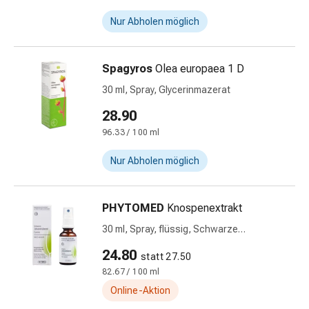
&
Nur Abholen möglich
Krämpfe
Verstopfung
Medizinische
Spagyros
Olea europaea 1 D
Hautpflege
30 ml, Spray, Glycerinmazerat
Ekzeme
&
28.90
Juckreiz
96.33 / 100 ml
Hühneraugen
&
Nur Abholen möglich
Warzen
Nagel-
PHYTOMED
Knospenextrakt
&
Fusspilz
30 ml, Spray, flüssig, Schwarze
Narbenbehandlung
Johannisbeere
24.80
statt 27.50
Trockene
82.67 / 100 ml
Haut
Online-Aktion
Krankhaftes