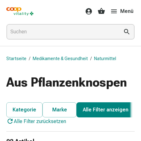
Medikamente
Menü
&
Gesundheit
Grippe
&
Erkältung
Halsbonbons
Startseite
/
Medikamente & Gesundheit
/
Naturmittel
Grippe-
&
Erkältung
Aus Pflanzenknospen
Medikamente
Halsschmerzen
Husten
&
Kategorie
Marke
Alle Filter anzeigen
Bronchitis
Alle Filter zurücksetzen
Inhalationsgeräte
&
Zubehör