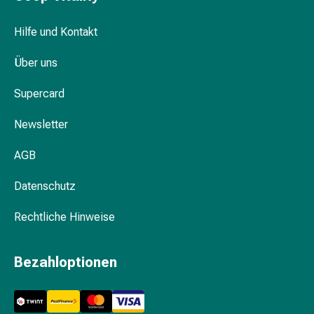
Hautschutz
Pflege
Hilfe und Kontakt
fürs
Über uns
Dekolleté
Körperpeeling
Supercard
Körperöl
Anti-
Newsletter
Cellulite
Crème
AGB
Seifen
Körperpuder
Datenschutz
Duschmittel
Badeöle-
Rechtliche Hinweise
&
Seifen
Bezahloptionen
Schwämme
Hand-
und