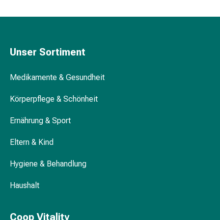
Trockenshampoo
Schuppen
Haarstyling-
Tools
Unser Sortiment
Intimpflege
Binden
Menstruationsunterwäsche
Medikamente & Gesundheit
Intimpflegezubehör
Körperpflege & Schönheit
Intimpflegetücher
Waschlotions
Ernährung & Sport
&
Waschgels
Eltern & Kind
Periodencup
Tampons
Hygiene & Behandlung
Für
den
Haushalt
Körper
Bodylotion
Coop Vitality
Hautpflege