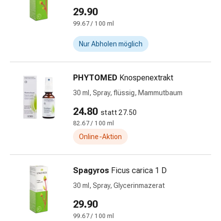
Gedächtnis-
29.90
&
99.67 / 100 ml
Konzentrationsstörung
Allergien
Nur Abholen möglich
&
Heuschnupfen
Antiallergika
PHYTOMED
Knospenextrakt
Haut
30 ml, Spray, flüssig, Mammutbaum
Nase
24.80
Magen-
statt 27.50
Darm
82.67 / 100 ml
Durchfall
Online-Aktion
Hämorrhoiden
Magenbrennen
Spagyros
Ficus carica 1 D
Übelkeit
&
30 ml, Spray, Glycerinmazerat
Erbrechen
29.90
Verdauung,
99.67 / 100 ml
Blähungen