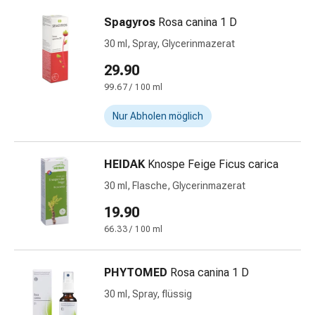
Vitamine
Spagyros
Rosa canina 1 D
Mineralstoffe
Kombipräparate
30 ml, Spray, Glycerinmazerat
Zahn-
29.90
&
99.67 / 100 ml
Mundgesundheit
Kariesprophylaxe
Nur Abholen möglich
Trockener
Mund
(Xerostomie)
HEIDAK
Knospe Feige Ficus carica
Munddesinfektionsmittel
30 ml, Flasche, Glycerinmazerat
Aphten
und
19.90
Mundentzündungen
66.33 / 100 ml
Haar-
Medikamente
PHYTOMED
Rosa canina 1 D
Haarausfallpräparate
Kopfhautbeschwerden
30 ml, Spray, flüssig
Kopfläuse