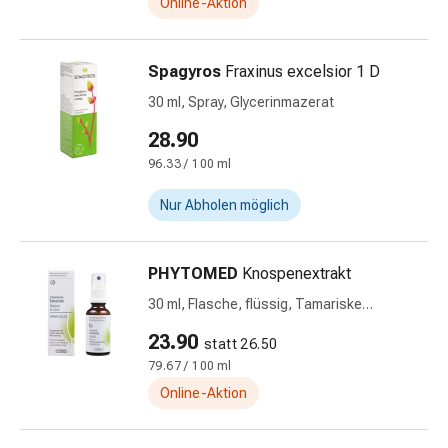
Online-Aktion
&
Netzverbände
Verbandsmaterial
Spagyros
Fraxinus excelsior 1 D
Verbrennungen
30 ml, Spray, Glycerinmazerat
&
28.90
Sonnenbrand
Verbandwechsel-
96.33 / 100 ml
Sets
Nur Abholen möglich
Wundauflagen
Wundbehandlung
Wundsprays
PHYTOMED
Knospenextrakt
Wundverschlussstreifen
30 ml, Flasche, flüssig, Tamariske
&
französisch
-
23.90
statt 26.50
kleber
79.67 / 100 ml
Ziehsalbe
Online-Aktion
Tupfer
Ohren