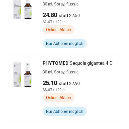
30 ml, Spray, flüssig
&
Schlaf
24.80
statt 27.50
Beruhigung
82.67 / 100 ml
Stimmungsschwankungen
Online-Aktion
Schlafstörungen
Rhonchopathie
Nur Abholen möglich
(Schnarchen)
Atemwege
Nasenmittel
PHYTOMED
Sequoia gigantea 4 D
Atmungstraktbeschwerden
30 ml, Spray, flüssig
Infektionen
Windpocken
25.10
statt 27.90
Stoffwechsel
83.67 / 100 ml
Osteoporose
Online-Aktion
Immunsuppressiva
Insektenschutz
Nur Abholen möglich
und
-