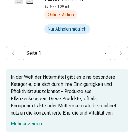
statt 27.50
Pflegegeräte
82.67 / 100 ml
&
Zubehör
Online-Aktion
Für
die
Nur Abholen möglich
Haare
Spülungen
&
Seite 1
Kuren
Bürsten
&
In der Welt der Naturmittel gibt es eine besondere
Kämme
Kategorie, die sich durch ihre Einzigartigkeit und
Tönungen
Effektivität auszeichnet – Produkte aus
&
Pflanzenknospen. Diese Produkte, oft als
Färbungen
Knospenextrakte oder Muttermazerate bezeichnet,
Haarstyling
nutzen die konzentrierte Energie und Vitalität von
Haaröl
Pflanzenknospen, um eine Vielzahl von
Haarwasser
Mehr anzeigen
gesundheitlichen Vorteilen zu bieten.
Shampoo