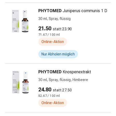
Schwitzen
Unreine
PHYTOMED
Juniperus communis 1 D
Haut
30 ml, Spray, flüssig
Fieberblasen
Hautausschlag
21.50
statt 23.90
Akne
71.67 / 100 ml
Naturmittel
Online-Aktion
Bachblütentherapie
Aus
Nur Abholen möglich
Pflanzenknospen
Homöopathie
Phytotherapie
PHYTOMED
Knospenextrakt
Schüssler-
30 ml, Spray, flüssig, Himbeere
Salz
Spagyrika
24.80
statt 27.50
Anthroposophika
82.67 / 100 ml
Niere,
Online-Aktion
Blase,
Prostata