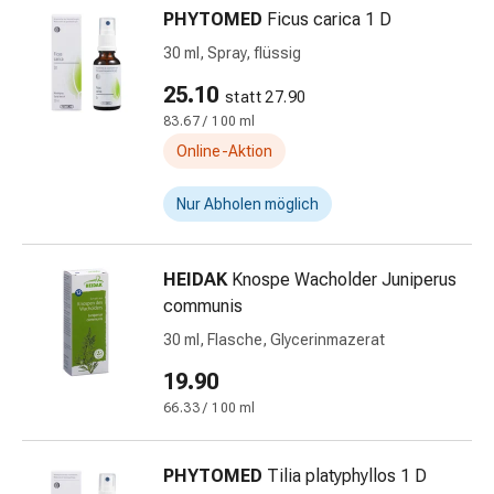
Harnwegsbeschwerden
PHYTOMED
Ficus carica 1 D
Prostata
30 ml, Spray, flüssig
Nieren-
und
25.10
statt 27.90
Blasenbeschwerden
83.67 / 100 ml
Schmerzen
Online-Aktion
&
Fieber
Nur Abholen möglich
Kopfschmerzen
&
Migräne
HEIDAK
Knospe Wacholder Juniperus
Muskel-
communis
&
30 ml, Flasche, Glycerinmazerat
Gelenkschmerzen
19.90
Schmerzmittel
Schmerztherapie
66.33 / 100 ml
Kühlen
Wärmen
PHYTOMED
Tilia platyphyllos 1 D
Stress