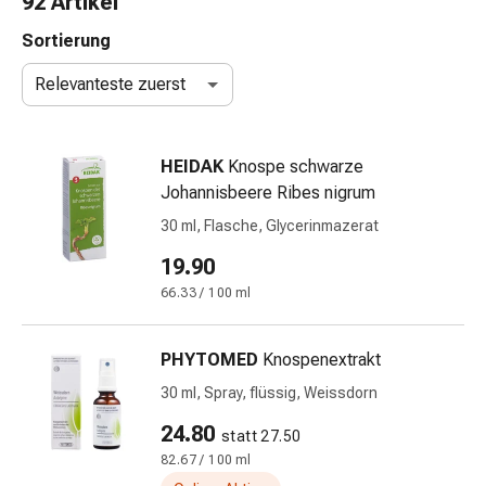
92 Artikel
Nasenreiniger
Taschentücher
Sortierung
Schnupfen
Relevanteste zuerst
Wund-
&
Brandversorgung
HEIDAK
Knospe schwarze
Elastische
Johannisbeere Ribes nigrum
Wundbinden
Kompressen
30 ml, Flasche, Glycerinmazerat
Fingerverbände
19.90
Fixationspflaster
66.33 / 100 ml
Gazen
Kompressionsbinden
Pflaster
PHYTOMED
Knospenextrakt
Pflasterbinden,
30 ml, Spray, flüssig, Weissdorn
Tapes
&
24.80
statt 27.50
Zubehör
82.67 / 100 ml
Schlauch-