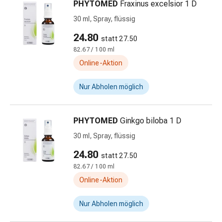
mittel
PHYTOMED
Fraxinus excelsior 1 D
Mücken-
30 ml, Spray, flüssig
&
24.80
Zeckenschutz
statt 27.50
Zeckenpinzette
82.67 / 100 ml
Anti-
Online-Aktion
Wurmmittel
Rezeptpflichtige
Nur Abholen möglich
Arzneimittel
Rezeptpflichtige
Arzneimittel
PHYTOMED
Ginkgo biloba 1 D
Vaginalbeschwerden
30 ml, Spray, flüssig
Menstruation
24.80
Wechseljahre
statt 27.50
Scheideninfektion
82.67 / 100 ml
Vaginalgesundheit
Online-Aktion
Vitamine
&
Nur Abholen möglich
Mineralstoffe