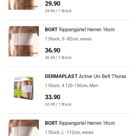
29.90
&
29.90 / 1 Stück
Schlaf
Beruhigung
Stimmungsschwankungen
BORT
Rippengürtel Herren 16cm
Schlafstörungen
1 Stück, S -82cm, weiss
Rhonchopathie
(Schnarchen)
36.90
Atemwege
36.90 / 1 Stück
Nasenmittel
Atmungstraktbeschwerden
DERMAPLAST
Active Uni Belt Thorax
Infektionen
Windpocken
1 Stück, 4 120-150cm, Men
Stoffwechsel
33.90
Osteoporose
33.90 / 1 Stück
Immunsuppressiva
Insektenschutz
und
BORT
Rippengürtel Herren 16cm
-
1 Stück, L -112cm, weiss