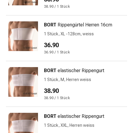
Harnwegsbeschwerden
38.90 / 1 Stück
Prostata
Nieren-
und
BORT
Rippengürtel Herren 16cm
Blasenbeschwerden
1 Stück, XL -128cm, weiss
Schmerzen
36.90
&
Fieber
36.90 / 1 Stück
Kopfschmerzen
&
BORT
elastischer Rippengurt
Migräne
1 Stück, M, Herren weiss
Muskel-
&
38.90
Gelenkschmerzen
38.90 / 1 Stück
Schmerzmittel
Schmerztherapie
BORT
elastischer Rippengurt
Kühlen
Wärmen
1 Stück, XXL, Herren weiss
Stress