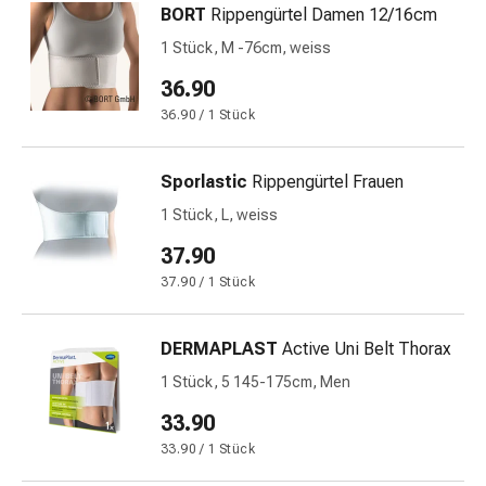
BORT
Rippengürtel Damen 12/16cm
&
Netzverbände
1 Stück, M -76cm, weiss
Verbandsmaterial
36.90
Verbrennungen
36.90 / 1 Stück
&
Sonnenbrand
Verbandwechsel-
Sporlastic
Rippengürtel Frauen
Sets
1 Stück, L, weiss
Wundauflagen
37.90
Wundbehandlung
Wundsprays
37.90 / 1 Stück
Wundverschlussstreifen
&
DERMAPLAST
Active Uni Belt Thorax
-
1 Stück, 5 145-175cm, Men
kleber
Ziehsalbe
33.90
Tupfer
33.90 / 1 Stück
Ohren