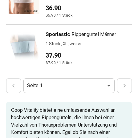
mittel
36.90
Mücken-
&
36.90 / 1 Stück
Zeckenschutz
Zeckenpinzette
Sporlastic
Rippengürtel Männer
Anti-
1 Stück, XL, weiss
Wurmmittel
Rezeptpflichtige
37.90
Arzneimittel
37.90 / 1 Stück
Rezeptpflichtige
Arzneimittel
Vaginalbeschwerden
Seite 1
Menstruation
Wechseljahre
Scheideninfektion
Coop Vitality bietet eine umfassende Auswahl an
Vaginalgesundheit
hochwertigen Rippengürteln, die Ihnen bei einer
Vitamine
Vielzahl von Thoraxproblemen Unterstützung und
&
Komfort bieten können. Egal ob Sie nach einer
Mineralstoffe