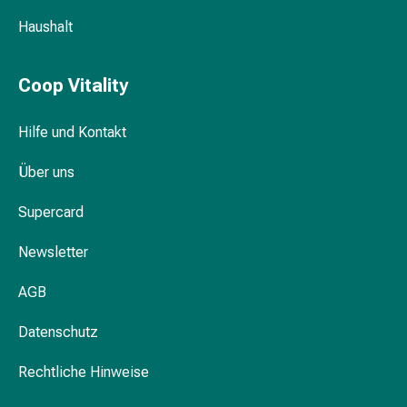
Körperpflege
Haushalt
&
Schönheit
Gesichtspflege
Coop Vitality
Augenpflege
Peeling
Hilfe und Kontakt
Pflegemasken
Reinigung
Über uns
Reinigungs-
Supercard
Accessoires
Kosmetiktücher
Newsletter
&
Kosmetikbedarf
AGB
Nachtcreme
Gesichtskuren
Datenschutz
Tagescreme
Gesichtswasser
Rechtliche Hinweise
Gesichtsöl