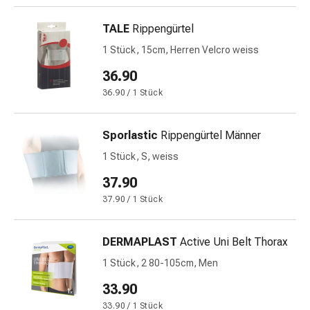
Gedächtnis-
&
TALE
Rippengürtel
Konzentrationsstörung
1 Stück, 15cm, Herren Velcro weiss
Allergien
&
36.90
Heuschnupfen
36.90 / 1 Stück
Antiallergika
Haut
Sporlastic
Rippengürtel Männer
Nase
Magen-
1 Stück, S, weiss
Darm
37.90
Durchfall
37.90 / 1 Stück
Hämorrhoiden
Magenbrennen
Übelkeit
DERMAPLAST
Active Uni Belt Thorax
&
1 Stück, 2 80-105cm, Men
Erbrechen
33.90
Verdauung,
Blähungen
33.90 / 1 Stück