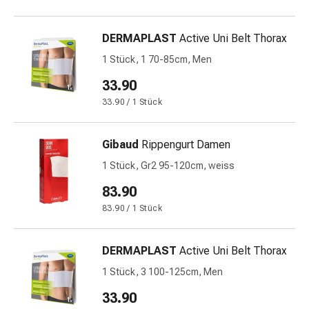
&
Krämpfe
DERMAPLAST
Active Uni Belt Thorax
Verstopfung
1 Stück, 1 70-85cm, Men
Medizinische
Hautpflege
33.90
Ekzeme
33.90 / 1 Stück
&
Juckreiz
Gibaud
Rippengurt Damen
Hühneraugen
&
1 Stück, Gr2 95-120cm, weiss
Warzen
83.90
Nagel-
83.90 / 1 Stück
&
Fusspilz
Narbenbehandlung
DERMAPLAST
Active Uni Belt Thorax
Trockene
1 Stück, 3 100-125cm, Men
Haut
Krankhaftes
33.90