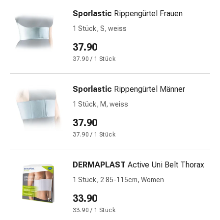
und
Augen
Sporlastic
Rippengürtel Frauen
Ohrenbeschwerden
1 Stück, S, weiss
Ohrenpflege
37.90
Augentropfen
Augenentzündungen
37.90 / 1 Stück
Augenverbände
Augenhygiene
Sporlastic
Rippengürtel Männer
Herz
1 Stück, M, weiss
&
Kreislauf
37.90
Herztherapie
37.90 / 1 Stück
Kompressions-
Strümpfe
DERMAPLAST
Active Uni Belt Thorax
Kreislaufbeschwerden
Rauchstopp
1 Stück, 2 85-115cm, Women
Venenbeschwerden
33.90
Herznerven-
33.90 / 1 Stück
Störung