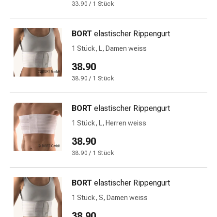
Schwitzen
33.90 / 1 Stück
Unreine
Haut
BORT
elastischer Rippengurt
Fieberblasen
Hautausschlag
1 Stück, L, Damen weiss
Akne
38.90
Naturmittel
38.90 / 1 Stück
Bachblütentherapie
Aus
Pflanzenknospen
BORT
elastischer Rippengurt
Homöopathie
1 Stück, L, Herren weiss
Phytotherapie
38.90
Schüssler-
Salz
38.90 / 1 Stück
Spagyrika
Anthroposophika
BORT
elastischer Rippengurt
Niere,
1 Stück, S, Damen weiss
Blase,
Prostata
38.90