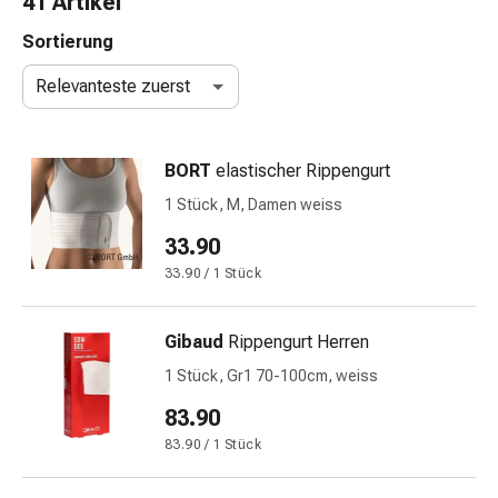
41 Artikel
Nasenreiniger
Taschentücher
Sortierung
Schnupfen
Relevanteste zuerst
Wund-
&
Brandversorgung
BORT
elastischer Rippengurt
Elastische
Wundbinden
1 Stück, M, Damen weiss
Kompressen
33.90
Fingerverbände
33.90 / 1 Stück
Fixationspflaster
Gazen
Kompressionsbinden
Gibaud
Rippengurt Herren
Pflaster
1 Stück, Gr1 70-100cm, weiss
Pflasterbinden,
Tapes
83.90
&
83.90 / 1 Stück
Zubehör
Schlauch-