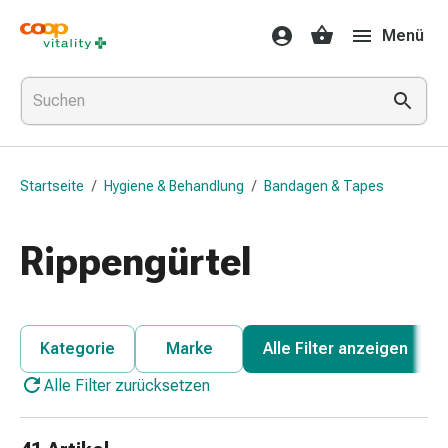
Medikamente
Menü
&
Gesundheit
Grippe
&
Erkältung
Halsbonbons
Startseite
/
Hygiene & Behandlung
/
Bandagen & Tapes
Grippe-
&
Erkältung
Rippengürtel
Medikamente
Halsschmerzen
Husten
&
Kategorie
Marke
Alle Filter anzeigen
Bronchitis
Alle Filter zurücksetzen
Inhalationsgeräte
&
Zubehör