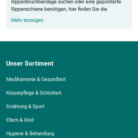
Rippenbruchbandage suchen oder eine gepolsterte
Vitamine
Rippenschiene benötigen, hier finden Sie die
Mineralstoffe
Lösungen, die Sie benötigen. Die Produkte sind
Kombipräparate
Mehr anzeigen
speziell entwickelt, um Ihnen bei Beschwerden wie
Zahn-
Rippenbrüchen, linkskonvexen oder rechtskonvexen
&
Thoraxverformungen und anderen Thoraxproblemen
Mundgesundheit
zu helfen.
Kariesprophylaxe
Trockener
Mund
Unser Sortiment
(Xerostomie)
Munddesinfektionsmittel
Medikamente & Gesundheit
Aphten
und
Körperpflege & Schönheit
Mundentzündungen
Ernährung & Sport
Haar-
Medikamente
Eltern & Kind
Haarausfallpräparate
Kopfhautbeschwerden
Hygiene & Behandlung
Kopfläuse