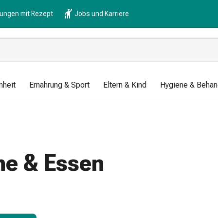
lungen mit Rezept
Jobs und Karriere
nheit
Ernährung & Sport
Eltern & Kind
Hygiene & Behan
he & Essen