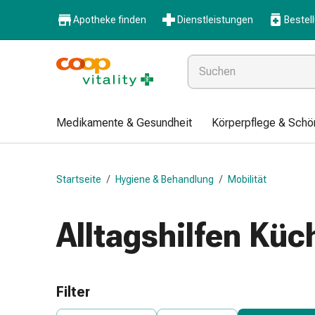
Medikamente
Apotheke finden
Dienstleistungen
Bestel
&
Gesundheit
Grippe
&
Erkältung
Halsbonbons
Medikamente & Gesundheit
Körperpflege & Schö
Grippe-
&
Erkältung
Startseite
/
Hygiene & Behandlung
/
Mobilität
Medikamente
Halsschmerzen
Husten
Alltagshilfen Küc
&
Bronchitis
Inhalationsgeräte
&
Filter
Zubehör