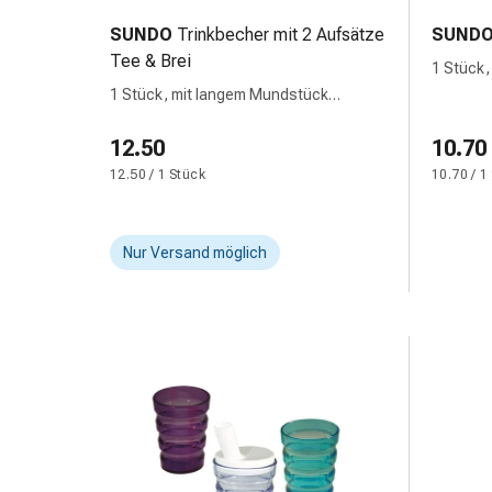
&
SUNDO
Trinkbecher mit 2 Aufsätze
SUND
Netzverbände
Tee & Brei
1 Stück,
Verbandsmaterial
1 Stück, mit langem Mundstück
Verbrennungen
transparent
&
12.50
10.70
Sonnenbrand
12.50 / 1 Stück
10.70 / 1
Verbandwechsel-
Sets
Wundauflagen
Nur Versand möglich
Wundbehandlung
Wundsprays
Wundverschlussstreifen
&
-
kleber
Ziehsalbe
Tupfer
Ohren