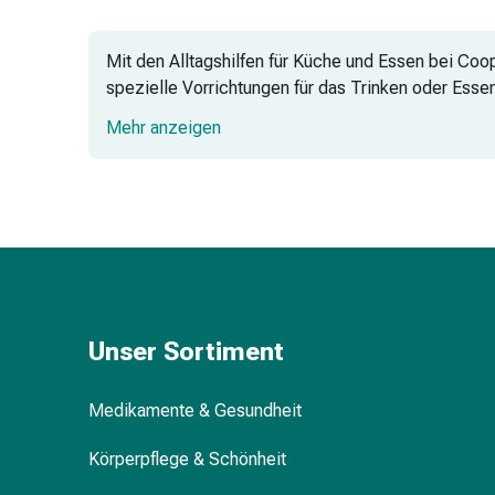
Gedächtnis-
&
Mit den Alltagshilfen für Küche und Essen bei Coo
Konzentrationsstörung
spezielle Vorrichtungen für das Trinken oder Essen
Allergien
Ihnen im Alltag maximale Unterstützung bieten.
&
Mehr anzeigen
Heuschnupfen
Antiallergika
Haut
Nase
Magen-
Darm
Durchfall
Hämorrhoiden
Unser Sortiment
Magenbrennen
Übelkeit
&
Medikamente & Gesundheit
Erbrechen
Körperpflege & Schönheit
Verdauung,
Blähungen