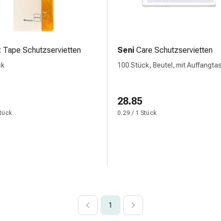
t
Tape Schutzservietten
Seni
Care Schutzservietten
ck
100 Stück, Beutel, mit Auffangta
28.85
Stück
0.29 / 1 Stück
1