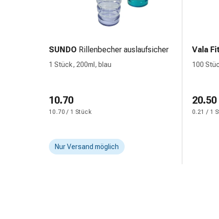
und
Augen
Ohrenbeschwerden
Ohrenpflege
Augentropfen
SUNDO
Rillenbecher auslaufsicher
Vala Fi
Augenentzündungen
1 Stück, 200ml, blau
100 Stü
Augenverbände
Augenhygiene
Herz
10.70
20.50
&
10.70 / 1 Stück
0.21 / 1 
Kreislauf
Herztherapie
Kompressions-
Nur Versand möglich
Strümpfe
Kreislaufbeschwerden
Rauchstopp
Venenbeschwerden
Herznerven-
Störung