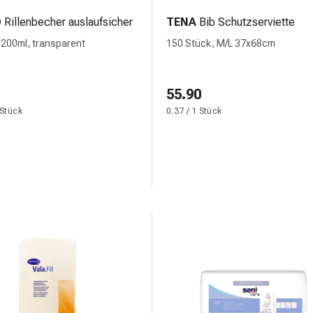
O
Rillenbecher auslaufsicher
TENA
Bib Schutzserviette
 200ml, transparent
150 Stück, M/L 37x68cm
55.90
 Stück
0.37 / 1 Stück