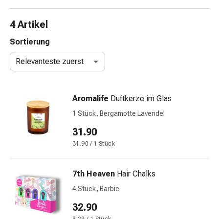
Nasenreiniger
Taschentücher
4 Artikel
Schnupfen
Wund-
Sortierung
&
Relevanteste zuerst
Brandversorgung
Elastische
Wundbinden
Aromalife
Duftkerze im Glas
Kompressen
Fingerverbände
1 Stück, Bergamotte Lavendel
Fixationspflaster
31.90
Gazen
31.90 / 1 Stück
Kompressionsbinden
Pflaster
Pflasterbinden,
7th Heaven
Hair Chalks
Tapes
4 Stück, Barbie
&
Zubehör
32.90
Schlauch-