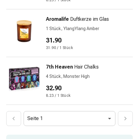
8.23 / 1 Stück
&
Netzverbände
Aromalife
Duftkerze im Glas
Verbandsmaterial
Verbrennungen
1 Stück, YlangYlang Amber
&
31.90
Sonnenbrand
31.90 / 1 Stück
Verbandwechsel-
Sets
Wundauflagen
7th Heaven
Hair Chalks
Wundbehandlung
4 Stück, Monster High
Wundsprays
32.90
Wundverschlussstreifen
&
8.23 / 1 Stück
-
kleber
Ziehsalbe
Seite 1
Tupfer
Ohren