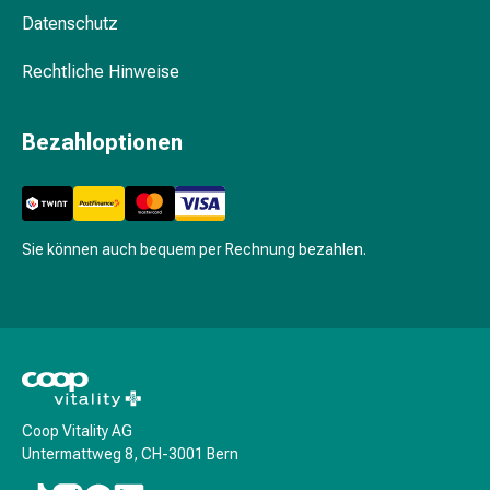
&
Datenschutz
Krämpfe
Rechtliche Hinweise
Verstopfung
Medizinische
Hautpflege
Bezahloptionen
Ekzeme
&
Juckreiz
Hühneraugen
Sie können auch bequem per Rechnung bezahlen.
&
Warzen
Nagel-
&
Fusspilz
Narbenbehandlung
Trockene
Coop Vitality AG
Haut
Untermattweg 8, CH-3001 Bern
Krankhaftes