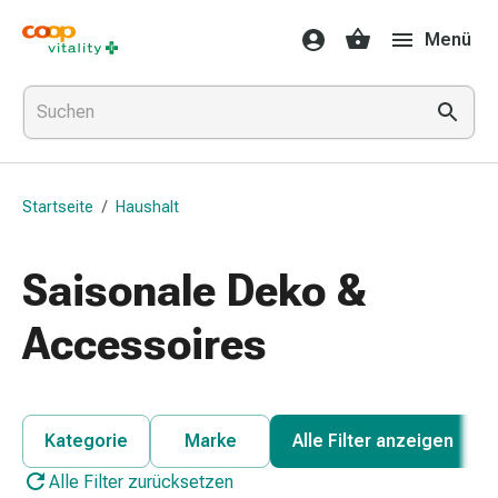
Medikamente
Menü
&
Gesundheit
Grippe
&
Erkältung
Halsbonbons
Startseite
/
Haushalt
Grippe-
&
Erkältung
Saisonale Deko &
Medikamente
Halsschmerzen
Accessoires
Husten
&
Bronchitis
Inhalationsgeräte
Kategorie
Marke
Alle Filter anzeigen
&
Alle Filter zurücksetzen
Zubehör