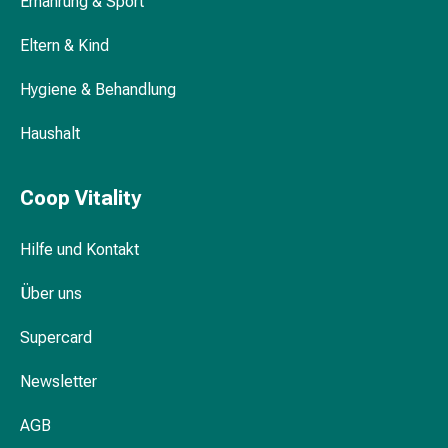
Ernährung & Sport
Gedächtnis-
&
Eltern & Kind
Konzentrationsstörung
Allergien
Hygiene & Behandlung
&
Heuschnupfen
Haushalt
Antiallergika
Haut
Coop Vitality
Nase
Magen-
Hilfe und Kontakt
Darm
Durchfall
Über uns
Hämorrhoiden
Magenbrennen
Supercard
Übelkeit
&
Newsletter
Erbrechen
Verdauung,
AGB
Blähungen