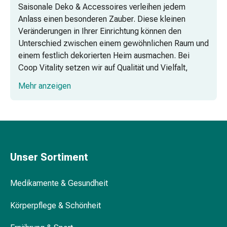
und
Saisonale Deko & Accessoires verleihen jedem
Augen
Anlass einen besonderen Zauber. Diese kleinen
Ohrenbeschwerden
Veränderungen in Ihrer Einrichtung können den
Ohrenpflege
Unterschied zwischen einem gewöhnlichen Raum und
Augentropfen
einem festlich dekorierten Heim ausmachen. Bei
Augenentzündungen
Coop Vitality setzen wir auf Qualität und Vielfalt,
Augenverbände
damit Sie genau das finden, was Sie sich für Ihre
Mehr anzeigen
Augenhygiene
Feierlichkeiten vorstellen. Von der einfachen
Herz
Dekoration bis hin zu speziellen Accessoires, bei uns
&
werden Sie bestimmt fündig.
Kreislauf
Herztherapie
Kompressions-
Unser Sortiment
Strümpfe
Kreislaufbeschwerden
Medikamente & Gesundheit
Rauchstopp
Venenbeschwerden
Körperpflege & Schönheit
Herznerven-
Störung