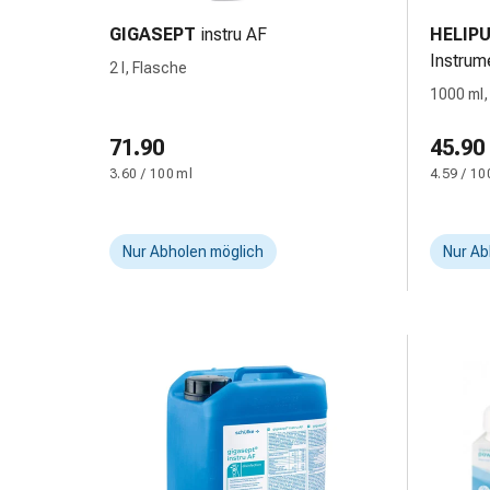
&
GIGASEPT
instru AF
HELIP
Netzverbände
Instrum
2 l, Flasche
Verbandsmaterial
1000 ml,
Verbrennungen
&
71.90
45.90
Sonnenbrand
3.60 / 100 ml
4.59 / 10
Verbandwechsel-
Sets
Wundauflagen
Nur Abholen möglich
Nur Ab
Wundbehandlung
Wundsprays
Wundverschlussstreifen
&
-
kleber
Ziehsalbe
Tupfer
Ohren