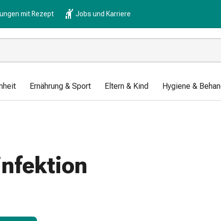
lungen mit Rezept
Jobs und Karriere
nheit
Ernährung & Sport
Eltern & Kind
Hygiene & Behan
nfektion