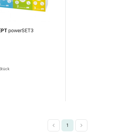
EPT
powerSET3
 Stück
1