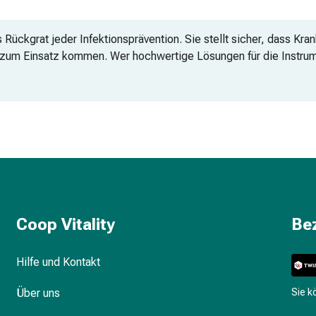
Rückgrat jeder Infektionsprävention. Sie stellt sicher, dass Kr
ut zum Einsatz kommen. Wer hochwertige Lösungen für die Instru
 Sicherheitsstandards in Arztpraxen, Laboren und Kliniken garantie
iger
dfreie Alternativen
n der Praxis
Coop Vitality
Be
ektion aldehydfreie Produkte wählen?
Hilfe und Kontakt
schallbad?
Über uns
Sie 