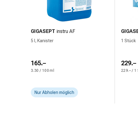
und
Augen
Ohrenbeschwerden
Ohrenpflege
Augentropfen
GIGASEPT
instru AF
GIGAS
Augenentzündungen
5 l, Kanister
1 Stück
Augenverbände
Augenhygiene
Herz
165.–
229.–
&
3.30 / 100 ml
229.– / 1
Kreislauf
Herztherapie
Kompressions-
Nur Abholen möglich
Strümpfe
Kreislaufbeschwerden
Rauchstopp
Venenbeschwerden
Herznerven-
Störung