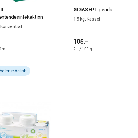
UR
GIGASEPT
pearls
entendesinfekektion
1.5 kg, Kessel
 Konzentrat
105.–
0 ml
7.– / 100 g
holen möglich