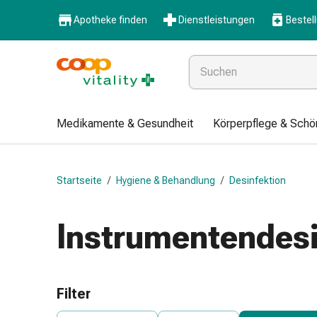
Medikamente
Apotheke finden
Dienstleistungen
Bestel
&
Gesundheit
Grippe
&
Erkältung
Halsbonbons
Medikamente & Gesundheit
Körperpflege & Schö
Grippe-
&
Erkältung
Startseite
/
Hygiene & Behandlung
/
Desinfektion
Medikamente
Halsschmerzen
Husten
Instrumentendesi
&
Bronchitis
Inhalationsgeräte
&
Filter
Zubehör