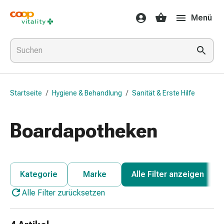
Medikamente
Menü
&
Gesundheit
Grippe
&
Erkältung
Halsbonbons
Startseite
/
Hygiene & Behandlung
/
Sanität & Erste Hilfe
Grippe-
&
Erkältung
Boardapotheken
Medikamente
Halsschmerzen
Husten
&
Kategorie
Marke
Alle Filter anzeigen
Bronchitis
Alle Filter zurücksetzen
Inhalationsgeräte
&
Zubehör