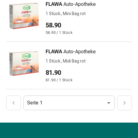
FLAWA
Auto-Apotheke
&
Netzverbände
1 Stück, Mini Bag rot
Verbandsmaterial
58.90
Verbrennungen
58.90 / 1 Stück
&
Sonnenbrand
Verbandwechsel-
FLAWA
Auto-Apotheke
Sets
1 Stück, Midi Bag rot
Wundauflagen
81.90
Wundbehandlung
Wundsprays
81.90 / 1 Stück
Wundverschlussstreifen
&
-
Seite 1
kleber
Ziehsalbe
Tupfer
Ohren