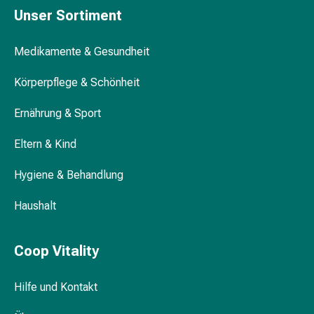
und
Unser Sortiment
Augen
Ohrenbeschwerden
Medikamente & Gesundheit
Ohrenpflege
Augentropfen
Körperpflege & Schönheit
Augenentzündungen
Augenverbände
Ernährung & Sport
Augenhygiene
Herz
Eltern & Kind
&
Kreislauf
Hygiene & Behandlung
Herztherapie
Kompressions-
Haushalt
Strümpfe
Kreislaufbeschwerden
Coop Vitality
Rauchstopp
Venenbeschwerden
Hilfe und Kontakt
Herznerven-
Störung