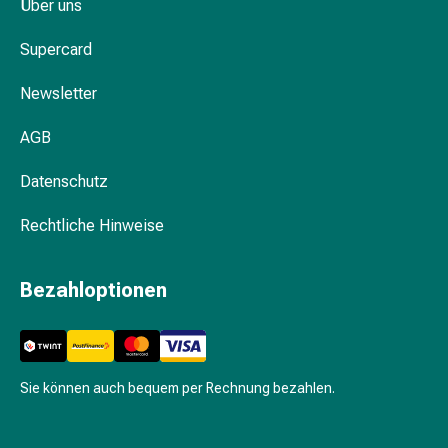
Über uns
Gedächtnis-
&
Supercard
Konzentrationsstörung
Allergien
Newsletter
&
Heuschnupfen
AGB
Antiallergika
Haut
Datenschutz
Nase
Rechtliche Hinweise
Magen-
Darm
Durchfall
Bezahloptionen
Hämorrhoiden
Magenbrennen
Übelkeit
&
Sie können auch bequem per Rechnung bezahlen.
Erbrechen
Verdauung,
Blähungen