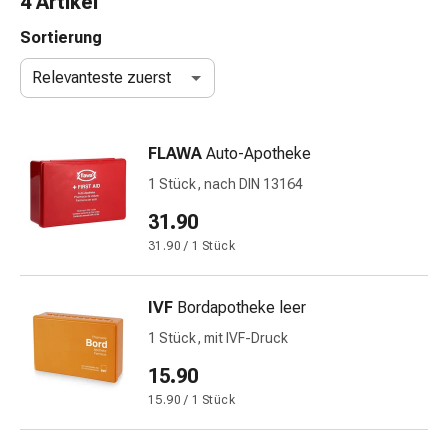
4 Artikel
Nasenreiniger
Taschentücher
Sortierung
Schnupfen
Relevanteste zuerst
Wund-
&
Brandversorgung
FLAWA
Auto-Apotheke
Elastische
Wundbinden
1 Stück, nach DIN 13164
Kompressen
31.90
Fingerverbände
31.90 / 1 Stück
Fixationspflaster
Gazen
Kompressionsbinden
IVF
Bordapotheke leer
Pflaster
1 Stück, mit IVF-Druck
Pflasterbinden,
Tapes
15.90
&
15.90 / 1 Stück
Zubehör
Schlauch-