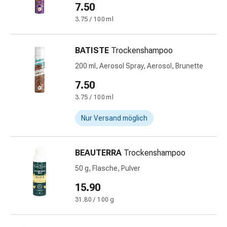
und
7.50
Augen
3.75 / 100 ml
Ohrenbeschwerden
Ohrenpflege
Augentropfen
BATISTE
Trockenshampoo
Augenentzündungen
200 ml, Aerosol Spray, Aerosol, Brunette
Augenverbände
7.50
Augenhygiene
Herz
3.75 / 100 ml
&
Nur Versand möglich
Kreislauf
Herztherapie
Kompressions-
BEAUTERRA
Trockenshampoo
Strümpfe
50 g, Flasche, Pulver
Kreislaufbeschwerden
Rauchstopp
15.90
Venenbeschwerden
31.80 / 100 g
Herznerven-
Störung