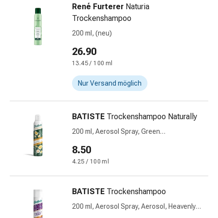
René Furterer
Naturia
&
Trockenshampoo
Netzverbände
Verbandsmaterial
200 ml, (neu)
Verbrennungen
26.90
&
13.45 / 100 ml
Sonnenbrand
Verbandwechsel-
Nur Versand möglich
Sets
Wundauflagen
Wundbehandlung
BATISTE
Trockenshampoo Naturally
Wundsprays
200 ml, Aerosol Spray, Green
Wundverschlussstreifen
Tea&Chamomille
8.50
&
-
4.25 / 100 ml
kleber
Ziehsalbe
BATISTE
Trockenshampoo
Tupfer
200 ml, Aerosol Spray, Aerosol, Heavenly
Ohren
Volume