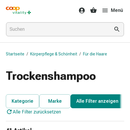
Medikamente
Menü
&
Gesundheit
Grippe
&
Erkältung
Halsbonbons
Startseite
/
Körperpflege & Schönheit
/
Für die Haare
Grippe-
&
Erkältung
Trockenshampoo
Medikamente
Halsschmerzen
Husten
&
Kategorie
Marke
Alle Filter anzeigen
Bronchitis
Alle Filter zurücksetzen
Inhalationsgeräte
&
Zubehör