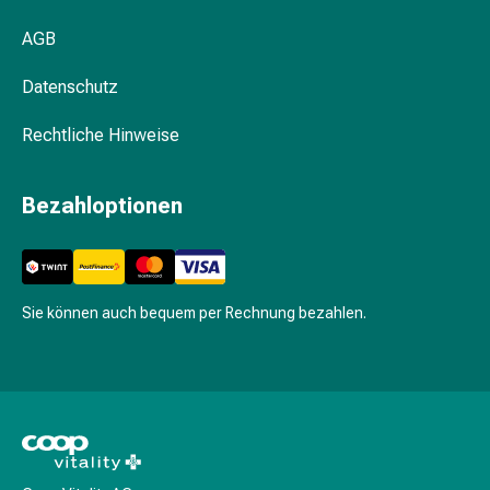
Pflegegeräte
&
AGB
Zubehör
Für
Datenschutz
die
Haare
Rechtliche Hinweise
Spülungen
&
Bezahloptionen
Kuren
Bürsten
&
Kämme
Sie können auch bequem per Rechnung bezahlen.
Tönungen
&
Färbungen
Haarstyling
Haaröl
Haarwasser
Shampoo