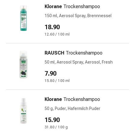
&
Klorane
Trockenshampoo
Krämpfe
150 ml, Aerosol Spray, Brennnessel
Verstopfung
18.90
Medizinische
Hautpflege
12.60 / 100 ml
Ekzeme
&
RAUSCH
Trockenshampoo
Juckreiz
50 ml, Aerosol Spray, Aerosol, Fresh
Hühneraugen
&
7.90
Warzen
15.80 / 100 ml
Nagel-
&
Klorane
Trockenshampoo
Fusspilz
Narbenbehandlung
50 g, Puder, Hafermilch Puder
Trockene
15.90
Haut
31.80 / 100 g
Krankhaftes