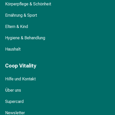
Körperpflege & Schönheit
Körperpflege
&
Ernährung & Sport
Schönheit
Gesichtspflege
Eltern & Kind
Augenpflege
Peeling
Hygiene & Behandlung
Pflegemasken
Reinigung
Haushalt
Reinigungs-
Accessoires
Coop Vitality
Kosmetiktücher
&
Kosmetikbedarf
Hilfe und Kontakt
Nachtcreme
Über uns
Gesichtskuren
Tagescreme
Supercard
Gesichtswasser
Gesichtsöl
Newsletter