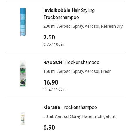
Schwitzen
Unreine
Invisibobble
Hair Styling
Haut
Trockenshampoo
Fieberblasen
200 ml, Aerosol Spray, Aerosol, Refresh Dry
Hautausschlag
Akne
7.50
Naturmittel
3.75 / 100 ml
Bachblütentherapie
Aus
RAUSCH
Trockenshampoo
Pflanzenknospen
Homöopathie
150 ml, Aerosol Spray, Aerosol, Fresh
Phytotherapie
16.90
Schüssler-
11.27 / 100 ml
Salz
Spagyrika
Anthroposophika
Klorane
Trockenshampoo
Niere,
50 ml, Aerosol Spray, Hafermilch getönt
Blase,
6.90
Prostata