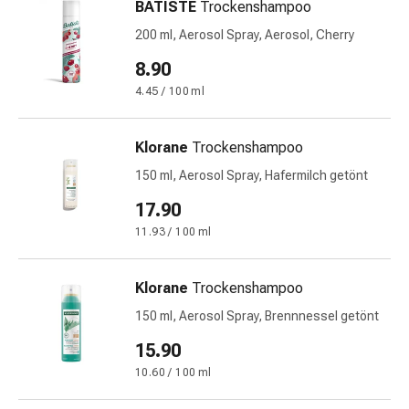
BATISTE
Trockenshampoo
Gedächtnis-
&
200 ml, Aerosol Spray, Aerosol, Cherry
Konzentrationsstörung
8.90
Allergien
4.45 / 100 ml
&
Heuschnupfen
Antiallergika
Klorane
Trockenshampoo
Haut
150 ml, Aerosol Spray, Hafermilch getönt
Nase
Magen-
17.90
Darm
11.93 / 100 ml
Durchfall
Hämorrhoiden
Klorane
Trockenshampoo
Magenbrennen
Übelkeit
150 ml, Aerosol Spray, Brennnessel getönt
&
15.90
Erbrechen
10.60 / 100 ml
Verdauung,
Blähungen