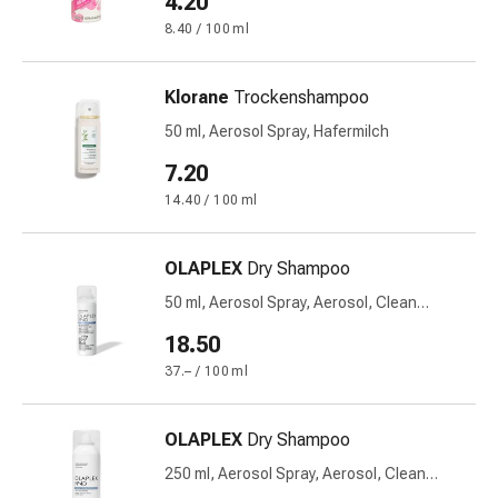
4.20
&
8.40 / 100 ml
Schlaf
Beruhigung
Klorane
Trockenshampoo
Stimmungsschwankungen
Schlafstörungen
50 ml, Aerosol Spray, Hafermilch
Rhonchopathie
7.20
(Schnarchen)
14.40 / 100 ml
Atemwege
Nasenmittel
Atmungstraktbeschwerden
OLAPLEX
Dry Shampoo
Infektionen
50 ml, Aerosol Spray, Aerosol, Clean
Windpocken
Volume Detox No 4D
Stoffwechsel
18.50
Osteoporose
37.– / 100 ml
Immunsuppressiva
Insektenschutz
OLAPLEX
Dry Shampoo
und
-
250 ml, Aerosol Spray, Aerosol, Clean
Volume Detox No 4D