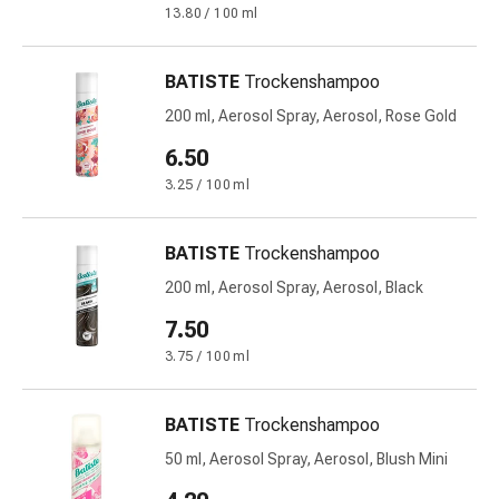
Harnwegsbeschwerden
13.80 / 100 ml
Prostata
Nieren-
BATISTE
Trockenshampoo
und
200 ml, Aerosol Spray, Aerosol, Rose Gold
Blasenbeschwerden
Schmerzen
6.50
&
3.25 / 100 ml
Fieber
Kopfschmerzen
&
BATISTE
Trockenshampoo
Migräne
200 ml, Aerosol Spray, Aerosol, Black
Muskel-
7.50
&
Gelenkschmerzen
3.75 / 100 ml
Schmerzmittel
Schmerztherapie
BATISTE
Trockenshampoo
Kühlen
50 ml, Aerosol Spray, Aerosol, Blush Mini
Wärmen
Stress