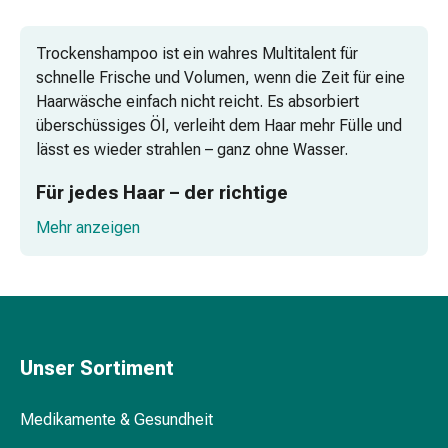
Vitamine
Mineralstoffe
Trockenshampoo ist ein wahres Multitalent für
Kombipräparate
schnelle Frische und Volumen, wenn die Zeit für eine
Zahn-
Haarwäsche einfach nicht reicht. Es absorbiert
&
überschüssiges Öl, verleiht dem Haar mehr Fülle und
Mundgesundheit
lässt es wieder strahlen – ganz ohne Wasser.
Kariesprophylaxe
Trockener
Für jedes Haar – der richtige
Mund
Trockenshampoo-Typ
(Xerostomie)
Mehr anzeigen
Munddesinfektionsmittel
Trockenshampoo für Volumen – Fülle für Ihr Haar
Aphten
und
Frische für Ihre Kopfhaut – der Retter bei öligem
Mundentzündungen
Haar
Haar-
Unser Sortiment
Medikamente
Für blondes und dunkles Haar – perfekt
Haarausfallpräparate
abgestimmt
Kopfhautbeschwerden
Medikamente & Gesundheit
Kopfläuse
Frisch, voluminös und gepflegt