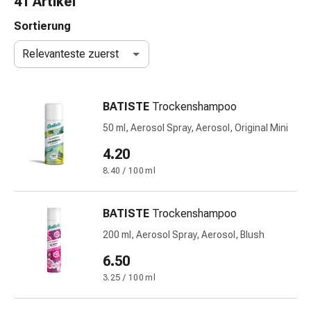
41 Artikel
Nasenreiniger
Taschentücher
Sortierung
Schnupfen
Relevanteste zuerst
Wund-
&
Brandversorgung
BATISTE
Trockenshampoo
Elastische
Wundbinden
50 ml, Aerosol Spray, Aerosol, Original Mini
Kompressen
4.20
Fingerverbände
8.40 / 100 ml
Fixationspflaster
Gazen
Kompressionsbinden
BATISTE
Trockenshampoo
Pflaster
200 ml, Aerosol Spray, Aerosol, Blush
Pflasterbinden,
Tapes
6.50
&
3.25 / 100 ml
Zubehör
Schlauch-