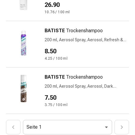
mittel
26.90
Mücken-
10.76 / 100 ml
&
Zeckenschutz
Zeckenpinzette
BATISTE
Trockenshampoo
Anti-
200 ml, Aerosol Spray, Aerosol, Refresh &
Wurmmittel
De-Frizz
8.50
Rezeptpflichtige
Arzneimittel
4.25 / 100 ml
Rezeptpflichtige
Arzneimittel
BATISTE
Trockenshampoo
Vaginalbeschwerden
200 ml, Aerosol Spray, Aerosol, Dark
Menstruation
Brunette
Wechseljahre
7.50
Scheideninfektion
3.75 / 100 ml
Vaginalgesundheit
Vitamine
&
Seite 1
Mineralstoffe