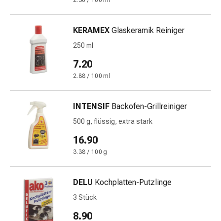
2.50 / 100 ml
&
Netzverbände
KERAMEX
Glaskeramik Reiniger
Verbandsmaterial
Verbrennungen
250 ml
&
7.20
Sonnenbrand
2.88 / 100 ml
Verbandwechsel-
Sets
Wundauflagen
INTENSIF
Backofen-Grillreiniger
Wundbehandlung
500 g, flüssig, extra stark
Wundsprays
16.90
Wundverschlussstreifen
&
3.38 / 100 g
-
kleber
DELU
Kochplatten-Putzlinge
Ziehsalbe
3 Stück
Tupfer
Ohren
8.90