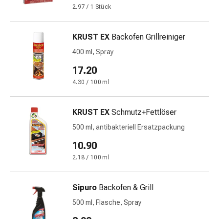
und
2.97 / 1 Stück
Augen
Ohrenbeschwerden
Ohrenpflege
KRUST EX
Backofen Grillreiniger
Augentropfen
400 ml, Spray
Augenentzündungen
17.20
Augenverbände
Augenhygiene
4.30 / 100 ml
Herz
&
KRUST EX
Schmutz+Fettlöser
Kreislauf
500 ml, antibakteriell Ersatzpackung
Herztherapie
Kompressions-
10.90
Strümpfe
2.18 / 100 ml
Kreislaufbeschwerden
Rauchstopp
Sipuro
Backofen & Grill
Venenbeschwerden
Blutgerinnung
500 ml, Flasche, Spray
Herznerven-