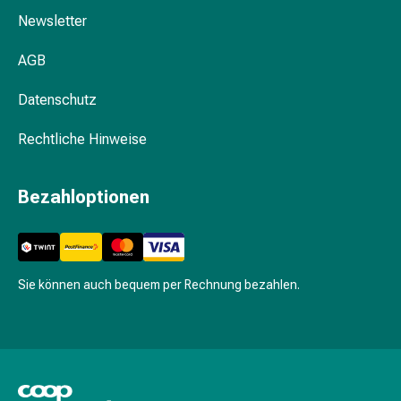
Stress
Newsletter
Reinigungsmittel für Küche und Haushalt
&
Schlaf
AGB
Beruhigung
Datenschutz
Stimmungsschwankungen
Schlafstörungen
Rechtliche Hinweise
Rhonchopathie
(Schnarchen)
Atemwege
Bezahloptionen
Nasenmittel
Atmungstraktbeschwerden
Infektionen
Windpocken
Sie können auch bequem per Rechnung bezahlen.
Neurologische
Erkrankungen
Schwindelgefühl
Stoffwechsel
Osteoporose