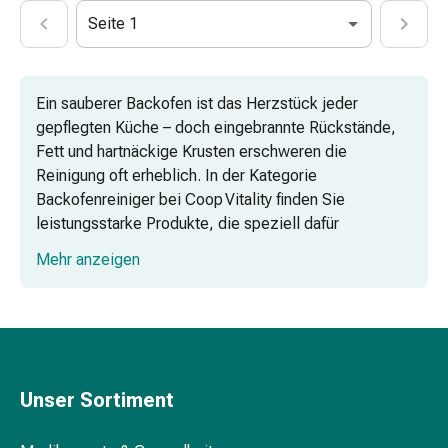
Krankhaftes
Seite 1
Schwitzen
Unreine
Haut
Fieberblasen
Ein sauberer Backofen ist das Herzstück jeder
Hautausschlag
gepflegten Küche – doch eingebrannte Rückstände,
Akne
Fett und hartnäckige Krusten erschweren die
Naturmittel
Reinigung oft erheblich. In der Kategorie
Bachblütentherapie
Backofenreiniger bei Coop Vitality finden Sie
Aus
leistungsstarke Produkte, die speziell dafür
Pflanzenknospen
entwickelt wurden, Verschmutzungen zuverlässig und
Mehr anzeigen
Homöopathie
zeitsparend zu entfernen. Das Sortiment deckt dabei
Phytotherapie
alle Anforderungen ab – von der schnellen Entfernung
Schüssler-
leichter Verschmutzungen bis hin zur gründlichen
Salz
Tiefenreinigung hartnäckiger Ablagerungen. So bleibt
Spagyrika
Ihre Küche hygienisch sauber und Ihre Geräte
Anthroposophika
langlebig.
Unser Sortiment
Niere,
Spray- und Intensivreiniger für jeden
Blase,