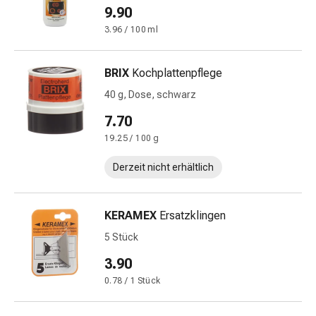
Induktionskochfelder
9.90
Blähungen
&
3.96 / 100 ml
Krämpfe
Verstopfung
BRIX
Kochplattenpflege
Medizinische
40 g, Dose, schwarz
Hautpflege
Ekzeme
7.70
&
19.25 / 100 g
Juckreiz
Hühneraugen
Derzeit nicht erhältlich
&
Warzen
KERAMEX
Ersatzklingen
Nagel-
&
5 Stück
Fusspilz
3.90
Narbenbehandlung
0.78 / 1 Stück
Trockene
Haut