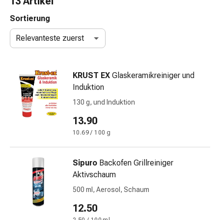
13 Artikel
Nasenreiniger
Taschentücher
Sortierung
Schnupfen
Relevanteste zuerst
Wund-
&
Brandversorgung
KRUST EX
Glaskeramikreiniger und
Elastische
Induktion
Wundbinden
Kompressen
130 g, und Induktion
Fingerverbände
13.90
Fixationspflaster
10.69 / 100 g
Gazen
Kompressionsbinden
Pflaster
Sipuro
Backofen Grillreiniger
Pflasterbinden,
Aktivschaum
Tapes
500 ml, Aerosol, Schaum
&
Zubehör
12.50
Schlauch-