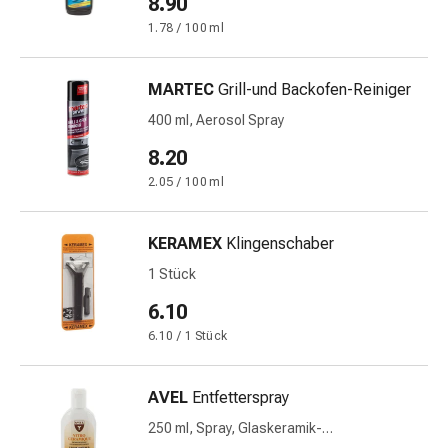
8.90
Störung
1.78 / 100 ml
Gedächtnis-
&
Konzentrationsstörung
MARTEC
Grill-und Backofen-Reiniger
Allergien
400 ml, Aerosol Spray
&
Heuschnupfen
8.20
Antiallergika
2.05 / 100 ml
Haut
Nase
KERAMEX
Klingenschaber
Magen-
Darm
1 Stück
Durchfall
6.10
Hämorrhoiden
6.10 / 1 Stück
Magenbrennen
Übelkeit
&
AVEL
Entfetterspray
Erbrechen
250 ml, Spray, Glaskeramik-
Verdauung,