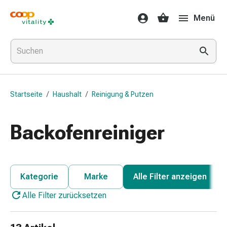
Medikamente
Menü
&
Gesundheit
Grippe
&
Erkältung
Halsbonbons
Startseite
/
Haushalt
/
Reinigung & Putzen
Grippe-
&
Erkältung
Backofenreiniger
Medikamente
Halsschmerzen
Husten
&
Kategorie
Marke
Alle Filter anzeigen
Bronchitis
Alle Filter zurücksetzen
Inhalationsgeräte
&
Zubehör