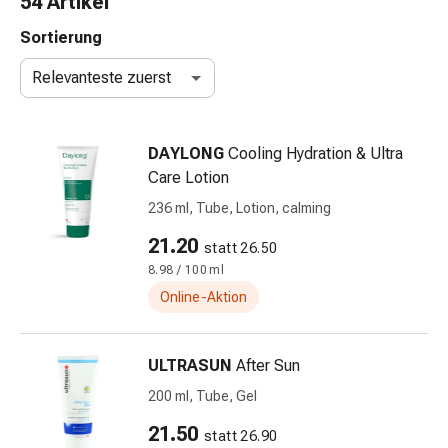
54 Artikel
Nasenreiniger
Taschentücher
Sortierung
Schnupfen
Relevanteste zuerst
Wund-
&
Brandversorgung
DAYLONG
Cooling Hydration & Ultra
Elastische
Care Lotion
Wundbinden
Kompressen
236 ml, Tube, Lotion, calming
Fingerverbände
21.20
statt 26.50
Fixationspflaster
8.98 / 100 ml
Gazen
Kompressionsbinden
Online-Aktion
Pflaster
Pflasterbinden,
ULTRASUN
After Sun
Tapes
&
200 ml, Tube, Gel
Zubehör
21.50
statt 26.90
Schlauch-