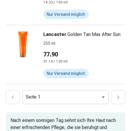
Vaginalgesundheit
14.33 / 100 ml
Vitamine
Nur Versand möglich
&
Mineralstoffe
Vitamine
Lancaster
Golden Tan Max After Sun
Mineralstoffe
250 ml
Kombipräparate
Zahn-
77.90
&
31.16 / 100 ml
Mundgesundheit
Kariesprophylaxe
Nur Versand möglich
Trockener
Mund
(Xerostomie)
Seite 1
Munddesinfektionsmittel
Aphten
und
Nach einem sonnigen Tag sehnt sich Ihre Haut nach
Mundentzündungen
einer erfrischenden Pflege, die sie beruhigt und
Haar-