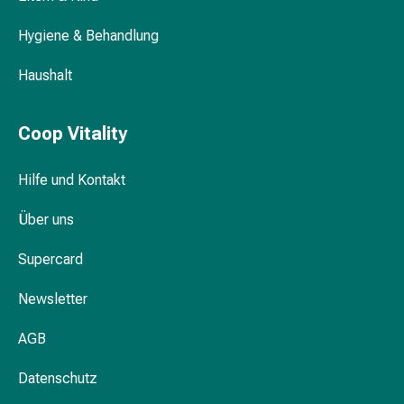
Gesichtskuren
Beruhigende After-Sun-Balsame
Tagescreme
Hygiene & Behandlung
Praktische After-Sun-Sprays
Gesichtswasser
Gesichtsöl
Haushalt
After Sun Produkte online kaufen auf
Pflegegeräte
coopvitality.ch
&
Coop Vitality
Zubehör
Für
die
Hilfe und Kontakt
Haare
Spülungen
Über uns
&
Supercard
Kuren
Bürsten
Newsletter
&
Kämme
AGB
Tönungen
&
Datenschutz
Färbungen