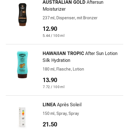
Immunsuppressiva
AUSTRALIAN GOLD
Aftersun
Insektenschutz
Moisturizer
und
237 ml, Dispenser, mit Bronzer
-
12.90
mittel
Mücken-
5.44 / 100 ml
&
Zeckenschutz
HAWAIIAN TROPIC
After Sun Lotion
Zeckenpinzette
Silk Hydration
Anti-
180 ml, Flasche, Lotion
Wurmmittel
Rezeptpflichtige
13.90
Arzneimittel
7.72 / 100 ml
Rezeptpflichtige
Arzneimittel
Vaginalbeschwerden
LINEA
Après Soleil
Menstruation
150 ml, Spray, Spray
Wechseljahre
21.50
Scheideninfektion