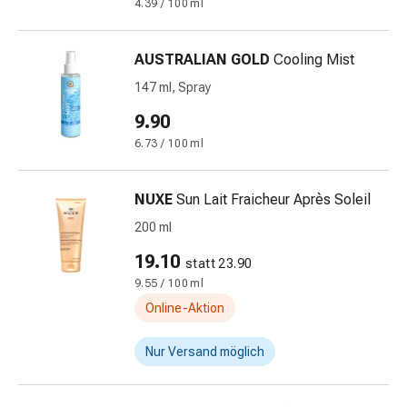
4.39 / 100 ml
Stress
&
AUSTRALIAN GOLD
Cooling Mist
Schlaf
Beruhigung
147 ml, Spray
Stimmungsschwankungen
9.90
Schlafstörungen
6.73 / 100 ml
Rhonchopathie
(Schnarchen)
Atemwege
NUXE
Sun Lait Fraicheur Après Soleil
Nasenmittel
200 ml
Atmungstraktbeschwerden
Infektionen
19.10
statt 23.90
Windpocken
9.55 / 100 ml
Neurologische
Online-Aktion
Erkrankungen
Schwindelgefühl
Nur Versand möglich
Stoffwechsel
Osteoporose