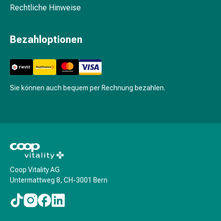
Haarstyling
Rechtliche Hinweise
Haaröl
Haarwasser
Bezahloptionen
Shampoo
Trockenshampoo
Schuppen
Haarstyling-
Tools
Sie können auch bequem per Rechnung bezahlen.
Intimpflege
Binden
Menstruationsunterwäsche
Intimpflegezubehör
Intimpflegetücher
Waschlotions
Coop Vitality AG
&
Untermattweg 8, CH-3001 Bern
Waschgels
Periodencup
Tampons
Für