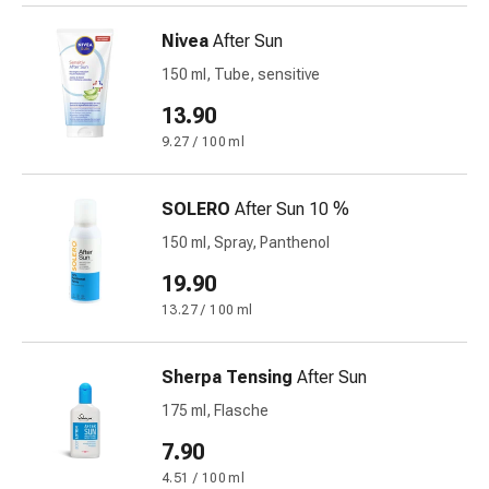
Krankhaftes
Schwitzen
Nivea
After Sun
Unreine
150 ml, Tube, sensitive
Haut
Fieberblasen
13.90
Hautausschlag
9.27 / 100 ml
Akne
Naturmittel
SOLERO
After Sun 10 %
Bachblütentherapie
Aus
150 ml, Spray, Panthenol
Pflanzenknospen
19.90
Homöopathie
13.27 / 100 ml
Phytotherapie
Schüssler-
Salz
Sherpa Tensing
After Sun
Spagyrika
175 ml, Flasche
Anthroposophika
Niere,
7.90
Blase,
4.51 / 100 ml