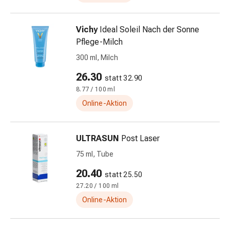
und
Augen
Ohrenbeschwerden
Vichy
Ideal Soleil Nach der Sonne
Ohrenpflege
Pflege-Milch
Augentropfen
300 ml, Milch
Augenentzündungen
Augenverbände
26.30
statt 32.90
Augenhygiene
8.77 / 100 ml
Herz
Online-Aktion
&
Kreislauf
Herztherapie
ULTRASUN
Post Laser
Kompressions-
75 ml, Tube
Strümpfe
20.40
Kreislaufbeschwerden
statt 25.50
Rauchstopp
27.20 / 100 ml
Venenbeschwerden
Online-Aktion
Blutgerinnung
Herznerven-