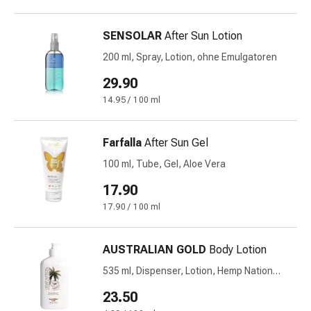
Prostata
Harnwegsbeschwerden
SENSOLAR
After Sun Lotion
Prostata
Nieren-
200 ml, Spray, Lotion, ohne Emulgatoren
und
29.90
Blasenbeschwerden
14.95 / 100 ml
Schmerzen
&
Fieber
Farfalla
After Sun Gel
Kopfschmerzen
100 ml, Tube, Gel, Aloe Vera
&
17.90
Migräne
Muskel-
17.90 / 100 ml
&
Gelenkschmerzen
AUSTRALIAN GOLD
Body Lotion
Schmerzmittel
535 ml, Dispenser, Lotion, Hemp Nation
Schmerztherapie
Cocoa Dreams
Kühlen
23.50
Wärmen