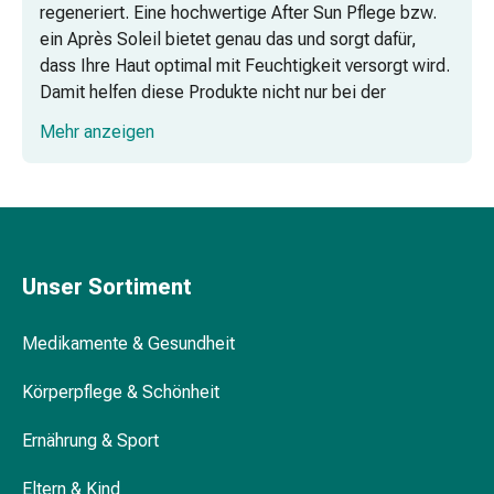
regeneriert. Eine hochwertige After Sun Pflege bzw.
Medikamente
ein Après Soleil bietet genau das und sorgt dafür,
Haarausfallpräparate
dass Ihre Haut optimal mit Feuchtigkeit versorgt wird.
Kopfhautbeschwerden
Damit helfen diese Produkte nicht nur bei der
Kopfläuse
Sonnenbrand Linderung, sondern fördern auch die
Körperpflege
Mehr anzeigen
langfristige Gesundheit Ihrer Haut. Entdecken Sie die
&
wohltuende Welt der Hautpflege und schenken Sie
Schönheit
Ihrer Haut die Erholung, die sie verdient.
Gesichtspflege
Augenpflege
After Sun: Die perfekte Pflege für
Peeling
sonnenverwöhnte Haut
Unser Sortiment
Pflegemasken
Reinigung
After-Sun-Cremes: Regeneration für
Reinigungs-
Medikamente & Gesundheit
sonnenverwöhnte Haut
Accessoires
Kosmetiktücher
Körperpflege & Schönheit
Wohltuende After-Sun-Lotionen
&
Ernährung & Sport
Kosmetikbedarf
Erfrischende After-Sun-Gels
Nachtcreme
Eltern & Kind