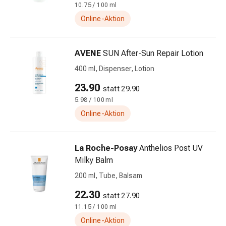
10.75 / 100 ml
&
Online-Aktion
Netzverbände
Verbandsmaterial
Verbrennungen
AVENE
SUN After-Sun Repair Lotion
&
400 ml, Dispenser, Lotion
Sonnenbrand
Verbandwechsel-
23.90
statt 29.90
Sets
5.98 / 100 ml
Wundauflagen
Online-Aktion
Wundbehandlung
Wundsprays
Wundverschlussstreifen
La Roche-Posay
Anthelios Post UV
&
Milky Balm
-
200 ml, Tube, Balsam
kleber
Ziehsalbe
22.30
statt 27.90
Tupfer
11.15 / 100 ml
Ohren
Online-Aktion