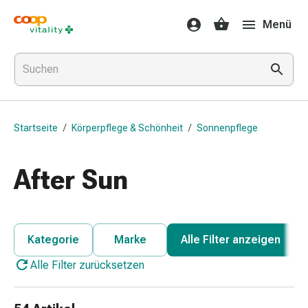
Medikamente
Menü
&
Gesundheit
Grippe
&
Erkältung
Halsbonbons
Startseite
/
Körperpflege & Schönheit
/
Sonnenpflege
Grippe-
&
Erkältung
After Sun
Medikamente
Halsschmerzen
Husten
&
Kategorie
Marke
Alle Filter anzeigen
Bronchitis
Alle Filter zurücksetzen
Inhalationsgeräte
&
Zubehör