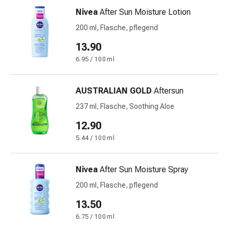
Blähungen
Nivea
After Sun Moisture Lotion
&
200 ml, Flasche, pflegend
Krämpfe
13.90
Verstopfung
Medizinische
6.95 / 100 ml
Hautpflege
Ekzeme
AUSTRALIAN GOLD
Aftersun
&
237 ml, Flasche, Soothing Aloe
Juckreiz
Hühneraugen
12.90
&
5.44 / 100 ml
Warzen
Nagel-
&
Nivea
After Sun Moisture Spray
Fusspilz
200 ml, Flasche, pflegend
Narbenbehandlung
13.50
Trockene
Haut
6.75 / 100 ml