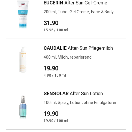
EUCERIN
After Sun Gel-Creme
Störung
Gedächtnis-
200 ml, Tube, Gel Creme, Face & Body
&
31.90
Konzentrationsstörung
15.95 / 100 ml
Allergien
&
Heuschnupfen
CAUDALIE
After-Sun Pflegemilch
Antiallergika
400 ml, Milch, reparierend
Haut
Nase
19.90
Magen-
4.98 / 100 ml
Darm
Durchfall
SENSOLAR
After Sun Lotion
Hämorrhoiden
Magenbrennen
100 ml, Spray, Lotion, ohne Emulgatoren
Übelkeit
19.90
&
19.90 / 100 ml
Erbrechen
Verdauung,