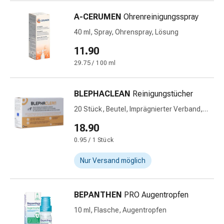
mittel
Mücken-
A-CERUMEN
Ohrenreinigungsspray
&
40 ml, Spray, Ohrenspray, Lösung
Zeckenschutz
Zeckenpinzette
11.90
Anti-
29.75 / 100 ml
Wurmmittel
Rezeptpflichtige
BLEPHACLEAN
Reinigungstücher
Arzneimittel
Rezeptpflichtige
20 Stück, Beutel, Imprägnierter Verband,
steril einzeln verpackt
Arzneimittel
18.90
Vaginalbeschwerden
0.95 / 1 Stück
Menstruation
Wechseljahre
Nur Versand möglich
Scheideninfektion
Vaginalgesundheit
Vitamine
BEPANTHEN
PRO Augentropfen
&
10 ml, Flasche, Augentropfen
Mineralstoffe