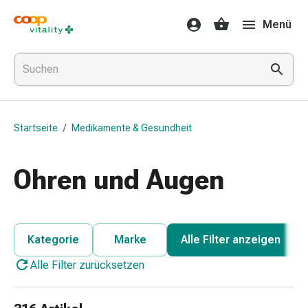
Medikamente
Menü
&
Gesundheit
Grippe
&
Erkältung
Halsbonbons
Startseite
/
Medikamente & Gesundheit
Grippe-
&
Erkältung
Ohren und Augen
Medikamente
Halsschmerzen
Husten
&
Kategorie
Marke
Alle Filter anzeigen
Bronchitis
Alle Filter zurücksetzen
Inhalationsgeräte
&
Zubehör