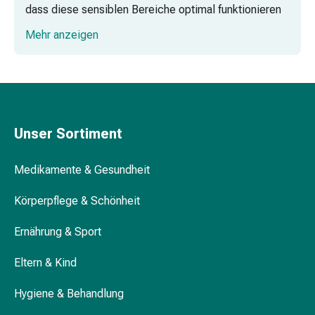
dass diese sensiblen Bereiche optimal funktionieren
Körperpflege
und sich wohl fühlen.
&
Mehr anzeigen
Schönheit
Gesichtspflege
Ohrenpflege und Ohrenbeschwerden: Für
Augenpflege
optimales Hören
Peeling
Pflegemasken
Reinigung
Unser Sortiment
Reinigungs-
Augenpflege: Schutz und Linderung bei
Accessoires
Irritationen
Medikamente & Gesundheit
Kosmetiktücher
&
Körperpflege & Schönheit
Kosmetikbedarf
Glaukom: Vorsorge und Behandlung
Ernährung & Sport
Nachtcreme
Gesichtskuren
Eltern & Kind
Tagescreme
Gesichtswasser
Hygiene & Behandlung
Gesichtsöl