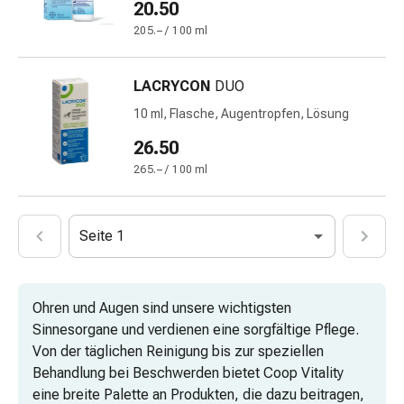
20.50
Vitamine
Mineralstoffe
205.– / 100 ml
Kombipräparate
Zahn-
LACRYCON
DUO
&
10 ml, Flasche, Augentropfen, Lösung
Mundgesundheit
Kariesprophylaxe
26.50
Trockener
265.– / 100 ml
Mund
(Xerostomie)
Munddesinfektionsmittel
Seite 1
Aphten
und
Mundentzündungen
Ohren und Augen sind unsere wichtigsten
Haar-
Sinnesorgane und verdienen eine sorgfältige Pflege.
Medikamente
Von der täglichen Reinigung bis zur speziellen
Haarausfallpräparate
Behandlung bei Beschwerden bietet Coop Vitality
Kopfhautbeschwerden
eine breite Palette an Produkten, die dazu beitragen,
Kopfläuse