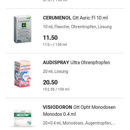
61.67 / 100 ml
&
Netzverbände
CERUMENOL
Gtt Auric Fl 10 ml
Verbandsmaterial
Verbrennungen
10 ml, Flasche, Ohrentropfen, Lösung
&
11.50
Sonnenbrand
115.– / 100 ml
Verbandwechsel-
Sets
Wundauflagen
AUDISPRAY
Ultra Ohrenpfropfen
Wundbehandlung
20 ml, Lösung
Wundsprays
20.50
Wundverschlussstreifen
&
102.50 / 100 ml
-
kleber
VISIODORON
Gtt Opht Monodosen
Ziehsalbe
Monodos 0.4 ml
Tupfer
20 × 0.4 ml, Monodosis, Augentropfen,
Ohren
Lösung, Monodosen