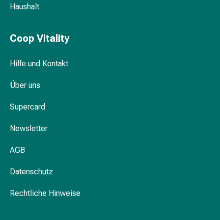
Pflegegeräte
Haushalt
&
Zubehör
Für
Coop Vitality
die
Haare
Hilfe und Kontakt
Spülungen
&
Über uns
Kuren
Supercard
Bürsten
&
Newsletter
Kämme
Tönungen
AGB
&
Färbungen
Datenschutz
Haarstyling
Haaröl
Rechtliche Hinweise
Haarwasser
Shampoo