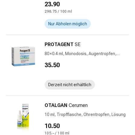
und
23.90
Augen
298.75 / 100 ml
Ohrenbeschwerden
Ohrenpflege
Nur Abholen möglich
Augentropfen
Augenentzündungen
Augenverbände
PROTAGENT
SE
Augenhygiene
80 × 0.4 ml, Monodosis, Augentropfen,
Herz
Lösung
35.50
&
Kreislauf
Herztherapie
Derzeit nicht erhältlich
Kompressions-
Strümpfe
Kreislaufbeschwerden
OTALGAN
Cerumen
Rauchstopp
10 ml, Tropfflasche, Ohrentropfen, Lösung
Venenbeschwerden
Herznerven-
10.50
Störung
105.– / 100 ml