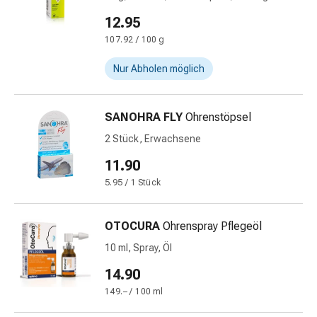
&
12.95
Krämpfe
107.92 / 100 g
Verstopfung
Medizinische
Nur Abholen möglich
Hautpflege
Ekzeme
&
SANOHRA FLY
Ohrenstöpsel
Juckreiz
2 Stück, Erwachsene
Hühneraugen
11.90
&
Warzen
5.95 / 1 Stück
Nagel-
&
OTOCURA
Ohrenspray Pflegeöl
Fusspilz
10 ml, Spray, Öl
Narbenbehandlung
Trockene
14.90
Haut
149.– / 100 ml
Krankhaftes