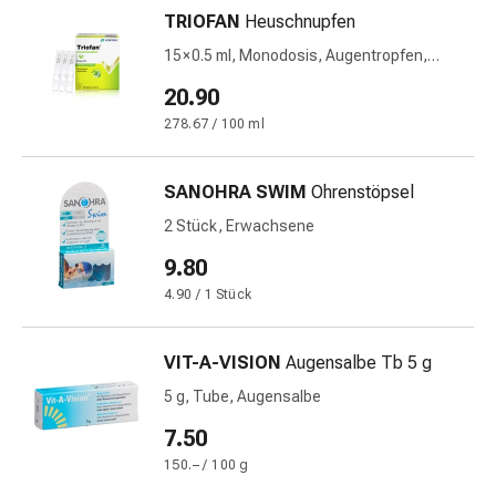
&
TRIOFAN
Heuschnupfen
Schlaf
15 × 0.5 ml, Monodosis, Augentropfen,
Beruhigung
Lösung, Monodosen
20.90
Stimmungsschwankungen
Schlafstörungen
278.67 / 100 ml
Rhonchopathie
(Schnarchen)
SANOHRA SWIM
Ohrenstöpsel
Atemwege
2 Stück, Erwachsene
Nasenmittel
Atmungstraktbeschwerden
9.80
Infektionen
4.90 / 1 Stück
Windpocken
Stoffwechsel
VIT-A-VISION
Augensalbe Tb 5 g
Osteoporose
Immunsuppressiva
5 g, Tube, Augensalbe
Insektenschutz
7.50
und
150.– / 100 g
-