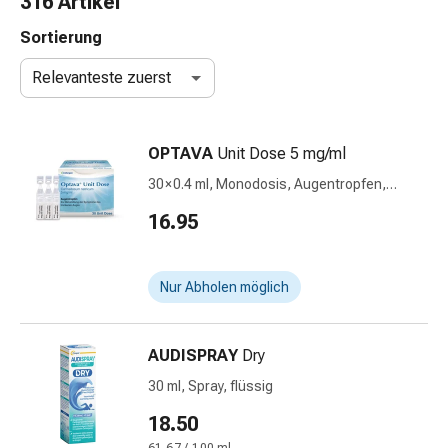
316 Artikel
Nasenreiniger
Taschentücher
Sortierung
Schnupfen
Relevanteste zuerst
Wund-
&
Brandversorgung
OPTAVA
Unit Dose 5 mg/ml
Elastische
Wundbinden
30 × 0.4 ml, Monodosis, Augentropfen,
Kompressen
Lösung
16.95
Fingerverbände
Fixationspflaster
Gazen
Nur Abholen möglich
Kompressionsbinden
Pflaster
Pflasterbinden,
AUDISPRAY
Dry
Tapes
30 ml, Spray, flüssig
&
Zubehör
18.50
Schlauch-