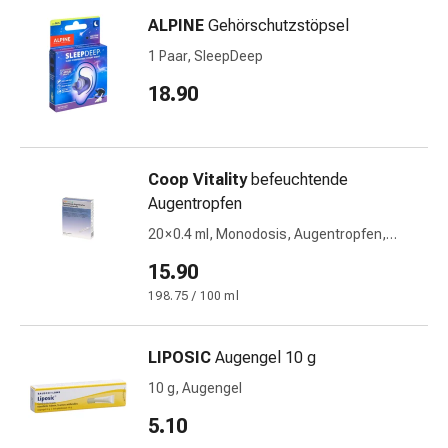
Schwitzen
ALPINE
Gehörschutzstöpsel
Unreine
Haut
1 Paar, SleepDeep
Fieberblasen
18.90
Hautausschlag
Akne
Naturmittel
Bachblütentherapie
Coop Vitality
befeuchtende
Aus
Augentropfen
Pflanzenknospen
20 × 0.4 ml, Monodosis, Augentropfen,
Homöopathie
Lösung
Phytotherapie
15.90
Schüssler-
198.75 / 100 ml
Salz
Spagyrika
LIPOSIC
Augengel 10 g
Anthroposophika
Niere,
10 g, Augengel
Blase,
5.10
Prostata