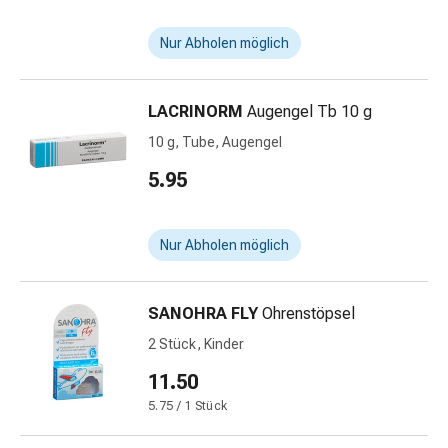
Harnwegsbeschwerden
Prostata
Nur Abholen möglich
Nieren-
und
Blasenbeschwerden
LACRINORM
Augengel Tb 10 g
Schmerzen
10 g, Tube, Augengel
&
5.95
Fieber
Kopfschmerzen
&
Nur Abholen möglich
Migräne
Muskel-
&
SANOHRA FLY
Ohrenstöpsel
Gelenkschmerzen
2 Stück, Kinder
Schmerzmittel
Schmerztherapie
11.50
Kühlen
5.75 / 1 Stück
Wärmen
Stress