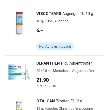
Gedächtnis-
&
VISCOTEARS
Augengel Tb 10 g
Konzentrationsstörung
Allergien
10 g, Tube, Augengel
&
6.–
Heuschnupfen
Antiallergika
Haut
Nur Abholen möglich
Nase
Magen-
Darm
BEPANTHEN
PRO Augentropfen
Durchfall
20 × 0.5 ml, Monodosis, Augentropfen
Hämorrhoiden
Magenbrennen
21.90
Übelkeit
219.– / 100 ml
&
Erbrechen
OTALGAN
Tropfen Fl 12 g
Verdauung,
Blähungen
12 g, Flasche, Ohrentropfen, Lösung