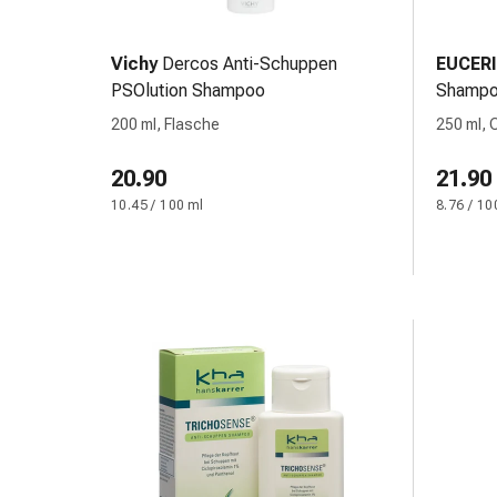
und
Augen
Ohrenbeschwerden
Vichy
Dercos Anti-Schuppen
EUCER
Ohrenpflege
PSOlution Shampoo
Shamp
Augentropfen
200 ml, Flasche
250 ml,
Augenentzündungen
Augenverbände
20.90
21.90
Augenhygiene
10.45 / 100 ml
8.76 / 10
Herz
&
Kreislauf
Herztherapie
Kompressions-
Strümpfe
Kreislaufbeschwerden
Rauchstopp
Venenbeschwerden
Herznerven-
Störung