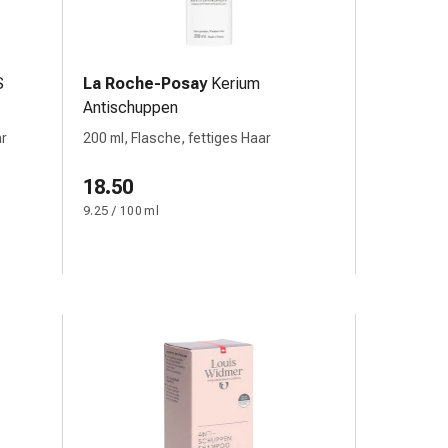
S
La Roche-Posay
Kerium
Antischuppen
ar
200 ml, Flasche, fettiges Haar
18.50
9.25 / 100 ml