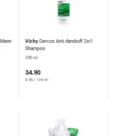
 Mann
Vichy
Dercos Anti dandruff 2in1
Shampoo
390 ml
34.90
8.95 / 100 ml