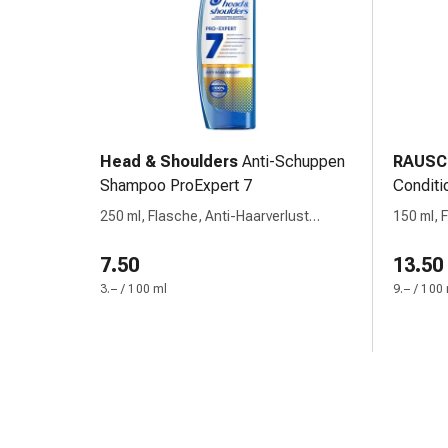
Harnwegsbeschwerden
Prostata
Nieren-
und
Blasenbeschwerden
Schmerzen
&
Head & Shoulders
Anti-Schuppen
RAUSC
Fieber
Shampoo ProExpert 7
Conditi
Kopfschmerzen
250 ml, Flasche, Anti-Haarverlust
150 ml, F
&
Koffein
Migräne
7.50
13.50
Muskel-
3.– / 100 ml
9.– / 100
&
Gelenkschmerzen
Schmerzmittel
Schmerztherapie
Kühlen
Wärmen
Stress