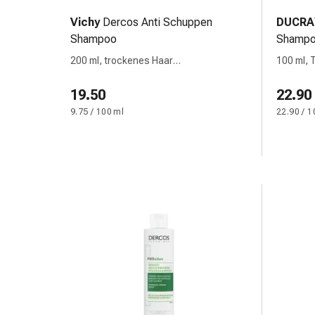
&
Vichy
Dercos Anti Schuppen
DUCRA
Netzverbände
Shampoo
Shamp
Verbandsmaterial
200 ml, trockenes Haar
100 ml, 
Verbrennungen
deutsch/italienisch
&
19.50
22.90
Sonnenbrand
9.75 / 100 ml
22.90 / 1
Verbandwechsel-
Sets
Wundauflagen
Wundbehandlung
Wundsprays
Wundverschlussstreifen
&
-
kleber
Ziehsalbe
Tupfer
Ohren