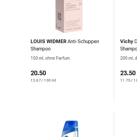
Schwitzen
Unreine
Haut
Fieberblasen
Hautausschlag
Akne
LOUIS WIDMER
Anti-Schuppen
Vichy
D
Naturmittel
Shampoo
Shamp
Bachblütentherapie
150 ml, ohne Parfum
200 ml, 
Aus
Pflanzenknospen
20.50
23.50
Homöopathie
13.67 / 100 ml
11.75 / 1
Phytotherapie
Schüssler-
Salz
Spagyrika
Anthroposophika
Niere,
Blase,
Prostata