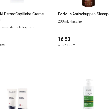
IN
DermoCapillaire Creme
Farfalla
Antischuppen Shamp
oo
200 ml, Flasche
 Creme, Anti-Schuppen
16.50
0 ml
8.25 / 100 ml