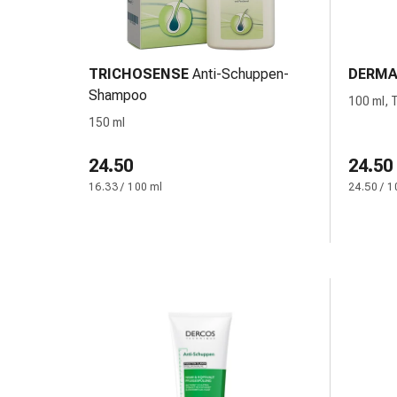
Gedächtnis-
&
Konzentrationsstörung
Allergien
TRICHOSENSE
Anti-Schuppen-
DERMA
&
Shampoo
100 ml, 
Heuschnupfen
150 ml
Antiallergika
Haut
24.50
24.50
Nase
16.33 / 100 ml
24.50 / 1
Magen-
Darm
Durchfall
Hämorrhoiden
Magenbrennen
Übelkeit
&
Erbrechen
Verdauung,
Blähungen