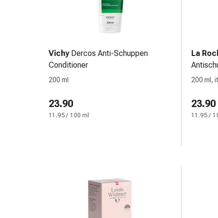
&
Krämpfe
Verstopfung
Medizinische
Vichy
Dercos Anti-Schuppen
La Roc
Hautpflege
Conditioner
Antisc
Ekzeme
&
200 ml
200 ml, 
Juckreiz
23.90
Hühneraugen
23.90
&
11.95 / 100 ml
11.95 / 1
Warzen
Nagel-
&
Fusspilz
Narbenbehandlung
Trockene
Haut
Krankhaftes