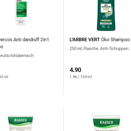
ercos Anti dandruff 2in1
L'ARBRE VERT
Öko Shampoo
oo
250 ml, Flasche, Anti-Schuppen
französisch
deutsch/italienisch
4.90
00 ml
1.96 / 100 ml