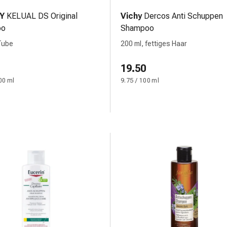
Y
KELUAL DS Original
Vichy
Dercos Anti Schuppen
oo
Shampoo
Tube
200 ml, fettiges Haar
19.50
00 ml
9.75 / 100 ml