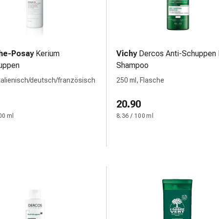
he-Posay
Kerium
Vichy
Dercos Anti-Schuppen
huppen
Shampoo
italienisch/deutsch/französisch
250 ml, Flasche
20.90
00 ml
8.36 / 100 ml