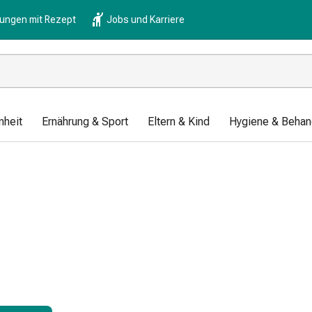
lungen mit Rezept
Jobs und Karriere
nheit
Ernährung & Sport
Eltern & Kind
Hygiene & Behan