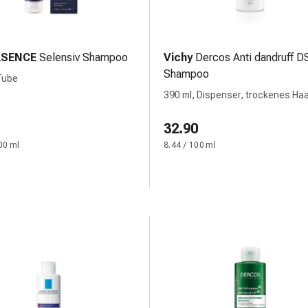
SENCE
Selensiv Shampoo
Vichy
Dercos Anti dandruff D
Shampoo
Tube
390 ml, Dispenser, trockenes Ha
32.90
00 ml
8.44 / 100 ml