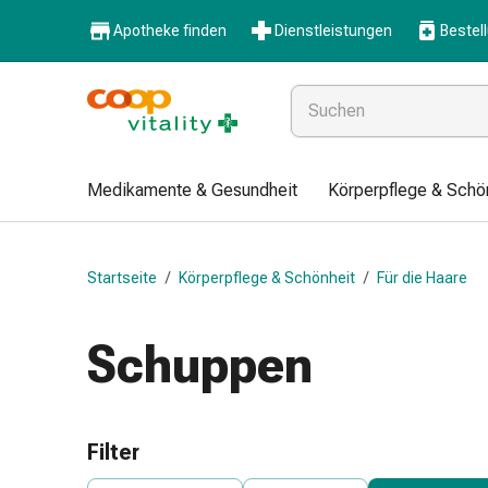
Medikamente
Apotheke finden
Dienstleistungen
Bestel
&
Gesundheit
Grippe
&
Erkältung
Halsbonbons
Medikamente & Gesundheit
Körperpflege & Schö
Grippe-
&
Erkältung
Startseite
/
Körperpflege & Schönheit
/
Für die Haare
Medikamente
Halsschmerzen
Husten
Schuppen
&
Bronchitis
Inhalationsgeräte
&
Filter
Zubehör