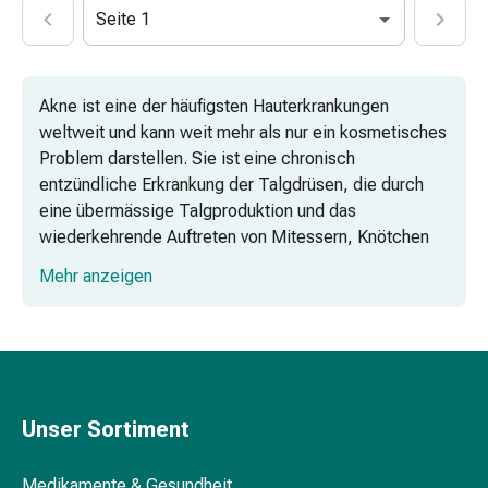
Harnwegsbeschwerden
Seite 1
Prostata
Nieren-
und
Akne ist eine der häufigsten Hauterkrankungen
Blasenbeschwerden
weltweit und kann weit mehr als nur ein kosmetisches
Schmerzen
Problem darstellen. Sie ist eine chronisch
&
entzündliche Erkrankung der Talgdrüsen, die durch
Fieber
eine übermässige Talgproduktion und das
Kopfschmerzen
wiederkehrende Auftreten von Mitessern, Knötchen
&
und Pickeln gekennzeichnet ist. Verschiedene
Migräne
Mehr anzeigen
Produkte wie Aknecremes und Akne-Lotions können
Muskel-
dabei helfen, die Symptome zu lindern und die
&
Hautgesundheit zu verbessern.
Gelenkschmerzen
Schmerzmittel
Schmerztherapie
Unser Sortiment
Kühlen
Wärmen
Stress
Medikamente & Gesundheit