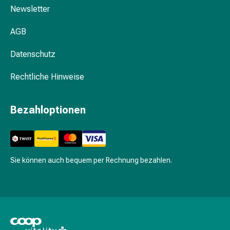
mittel
Newsletter
Mücken-
&
AGB
Zeckenschutz
Zeckenpinzette
Datenschutz
Anti-
Wurmmittel
Rechtliche Hinweise
Rezeptpflichtige
Arzneimittel
Bezahloptionen
Rezeptpflichtige
Arzneimittel
Vaginalbeschwerden
Menstruation
Sie können auch bequem per Rechnung bezahlen.
Wechseljahre
Scheideninfektion
Vaginalgesundheit
Vitamine
&
Mineralstoffe