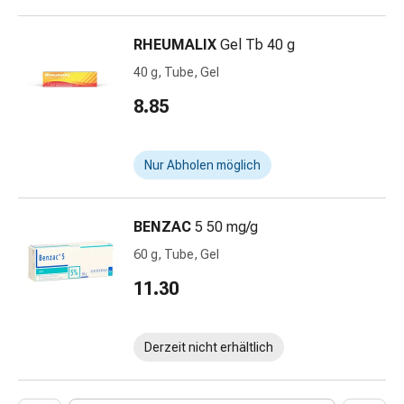
Schwitzen
Unreine
RHEUMALIX
Gel Tb 40 g
Haut
Fieberblasen
40 g, Tube, Gel
Hautausschlag
8.85
Akne
Naturmittel
Bachblütentherapie
Nur Abholen möglich
Aus
Pflanzenknospen
Homöopathie
BENZAC
5 50 mg/g
Phytotherapie
60 g, Tube, Gel
Schüssler-
Salz
11.30
Spagyrika
Anthroposophika
Niere,
Derzeit nicht erhältlich
Blase,
Prostata