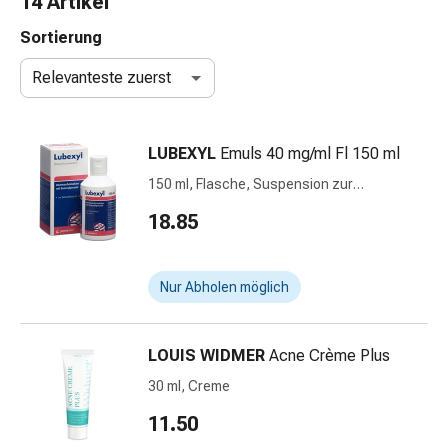
14 Artikel
Nasenreiniger
Taschentücher
Sortierung
Schnupfen
Relevanteste zuerst
Wund-
&
Brandversorgung
LUBEXYL
Emuls 40 mg/ml Fl 150 ml
Elastische
Wundbinden
150 ml, Flasche, Suspension zur
Kompressen
Anwendung auf der Haut
18.85
Fingerverbände
Fixationspflaster
Gazen
Nur Abholen möglich
Kompressionsbinden
Pflaster
Pflasterbinden,
LOUIS WIDMER
Acne Crème Plus
Tapes
30 ml, Creme
&
Zubehör
11.50
Schlauch-