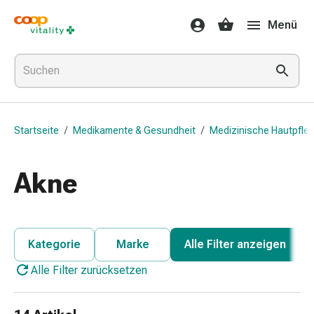
Medikamente
Menü
&
Gesundheit
Grippe
&
Erkältung
Halsbonbons
Startseite
/
Medikamente & Gesundheit
/
Medizinische Hautpfle
Grippe-
&
Erkältung
Akne
Medikamente
Halsschmerzen
Husten
&
Kategorie
Marke
Alle Filter anzeigen
Bronchitis
Alle Filter zurücksetzen
Inhalationsgeräte
&
Zubehör