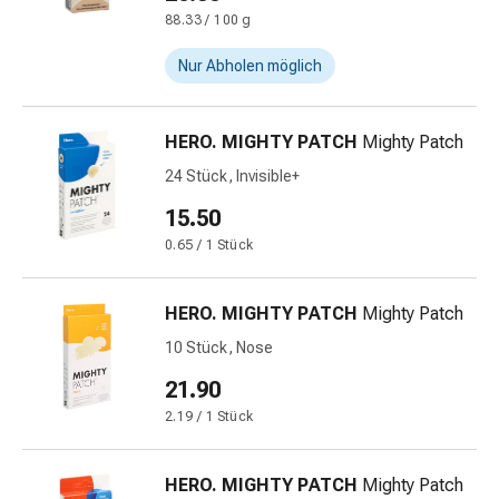
Gedächtnis-
88.33 / 100 g
&
Konzentrationsstörung
Nur Abholen möglich
Allergien
&
HERO. MIGHTY PATCH
Mighty Patch
Heuschnupfen
Antiallergika
24 Stück, Invisible+
Haut
15.50
Nase
0.65 / 1 Stück
Magen-
Darm
Durchfall
HERO. MIGHTY PATCH
Mighty Patch
Hämorrhoiden
10 Stück, Nose
Magenbrennen
Übelkeit
21.90
&
2.19 / 1 Stück
Erbrechen
Verdauung,
HERO. MIGHTY PATCH
Mighty Patch
Blähungen