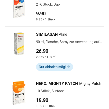
&
2 × 6 Stück, Duo
Krämpfe
9.90
Verstopfung
0.83 / 1 Stück
Medizinische
Hautpflege
Ekzeme
SIMILASAN
Akne
&
90 ml, Flasche, Spray zur Anwendung auf
Juckreiz
der Haut, Lösung
26.90
Hühneraugen
&
29.89 / 100 ml
Warzen
Nur Abholen möglich
Nagel-
&
Fusspilz
HERO. MIGHTY PATCH
Mighty Patch
Narbenbehandlung
10 Stück, Surface
Trockene
Haut
19.90
Krankhaftes
1.99 / 1 Stück