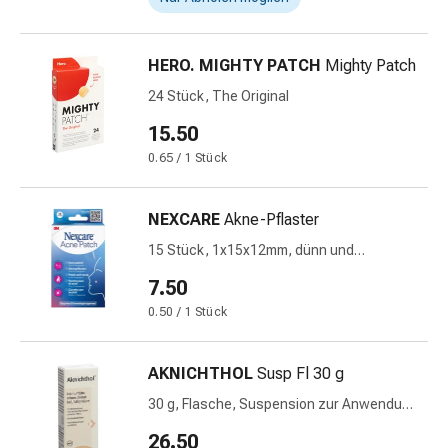
und
Augen
Ohrenbeschwerden
HERO. MIGHTY PATCH
Mighty Patch
Ohrenpflege
24 Stück, The Original
Augentropfen
Augenentzündungen
15.50
Augenverbände
0.65 / 1 Stück
Augenhygiene
Herz
&
NEXCARE
Akne-Pflaster
Kreislauf
15 Stück, 1x15x12mm, dünn und
Herztherapie
transparent
7.50
Kompressions-
Strümpfe
0.50 / 1 Stück
Kreislaufbeschwerden
Rauchstopp
AKNICHTHOL
Susp Fl 30 g
Venenbeschwerden
30 g, Flasche, Suspension zur Anwendung
Herznerven-
auf der Haut
Störung
26.50