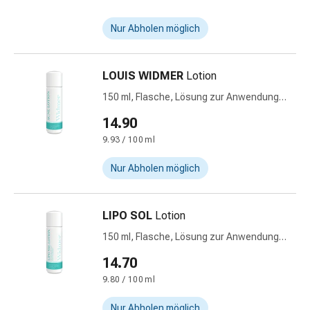
&
Netzverbände
Nur Abholen möglich
Verbandsmaterial
Verbrennungen
LOUIS WIDMER
Lotion
&
Sonnenbrand
150 ml, Flasche, Lösung zur Anwendung
Verbandwechsel-
auf der Haut, Widmer
14.90
Sets
9.93 / 100 ml
Wundauflagen
Wundbehandlung
Nur Abholen möglich
Wundsprays
Wundverschlussstreifen
&
LIPO SOL
Lotion
-
150 ml, Flasche, Lösung zur Anwendung
kleber
auf der Haut, Widmer
14.70
Ziehsalbe
Tupfer
9.80 / 100 ml
Ohren
Nur Abholen möglich