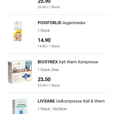
25.90
Störung
25.90 / 1 Stück
Gedächtnis-
&
Konzentrationsstörung
POSIFORLID
Augenmaske
Allergien
1 Stück
&
Heuschnupfen
14.90
Antiallergika
14.90 / 1 Stück
Haut
Nase
BIOSYNEX
Kalt Warm Kompresse
Magen-
Darm
1 Stück, Knie
Durchfall
23.50
Hämorrhoiden
23.50 / 1 Stück
Magenbrennen
Übelkeit
&
LIVSANE
Gelkompresse Kalt & Warm
Erbrechen
1 Stück, 16x26cm
Verdauung,