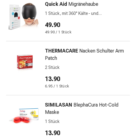
Quick Aid
Migränehaube
&
Netzverbände
1 Stück, mit 360° Kälte- und
Verbandsmaterial
Wärmefunktion
49.90
Verbrennungen
49.90 / 1 Stück
&
Sonnenbrand
Verbandwechsel-
THERMACARE
Nacken Schulter Arm
Sets
Patch
Wundauflagen
2 Stück
Wundbehandlung
13.90
Wundsprays
Wundverschlussstreifen
6.95 / 1 Stück
&
-
SIMILASAN
BlephaCura Hot-Cold
kleber
Maske
Ziehsalbe
1 Stück
Tupfer
Ohren
13.90