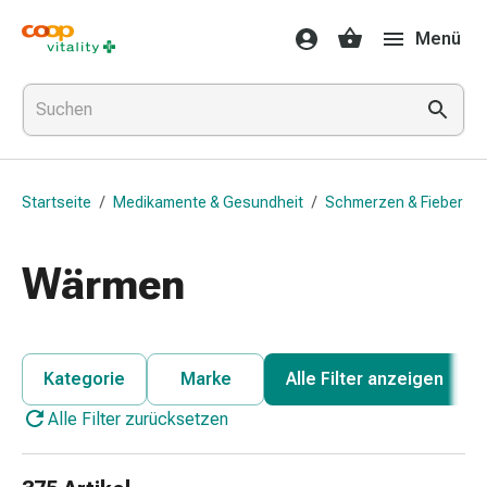
Medikamente
Menü
&
Gesundheit
Grippe
&
Erkältung
Halsbonbons
Startseite
/
Medikamente & Gesundheit
/
Schmerzen & Fieber
Grippe-
&
Erkältung
Wärmen
Medikamente
Halsschmerzen
Husten
&
Kategorie
Marke
Alle Filter anzeigen
Bronchitis
Alle Filter zurücksetzen
Inhalationsgeräte
&
Zubehör