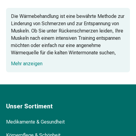
Vaginalgesundheit
Vitamine
Die Wärmebehandlung ist eine bewährte Methode zur
&
Linderung von Schmerzen und zur Entspannung von
Mineralstoffe
Muskeln. Ob Sie unter Rückenschmerzen leiden, Ihre
Vitamine
Muskeln nach einem intensiven Training entspannen
Mineralstoffe
möchten oder einfach nur eine angenehme
Kombipräparate
Wärmequelle für die kalten Wintermonate suchen,
Zahn-
unsere Auswahl an Wärmebehandlungsprodukten
&
Mehr anzeigen
bietet für jeden Bedarf die passende Lösung.
Mundgesundheit
Kariesprophylaxe
Trockener
Mund
(Xerostomie)
Munddesinfektionsmittel
Unser Sortiment
Aphten
und
Medikamente & Gesundheit
Mundentzündungen
Haar-
Körperpflege & Schönheit