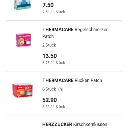
7.50
Blähungen
&
7.50 / 1 Stück
Krämpfe
Verstopfung
THERMACARE
Regelschmerzen
Medizinische
Patch
Hautpflege
2 Stück
Ekzeme
&
13.50
Juckreiz
6.75 / 1 Stück
Hühneraugen
&
THERMACARE
Rücken Patch
Warzen
Nagel-
6 Stück, (n)
&
52.90
Fusspilz
8.82 / 1 Stück
Narbenbehandlung
Trockene
Haut
HERZZUCKER
Kirschkernkissen