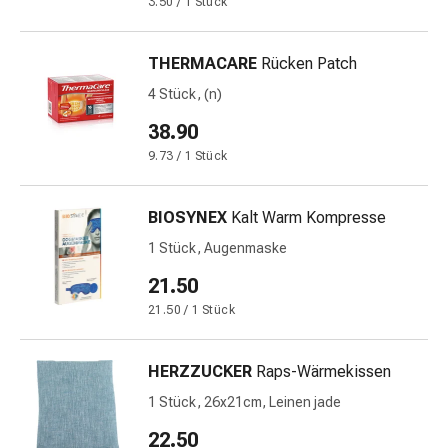
3.50 / 1 Stück
Stress
&
THERMACARE
Rücken Patch
Schlaf
Beruhigung
4 Stück, (n)
Stimmungsschwankungen
38.90
Schlafstörungen
9.73 / 1 Stück
Rhonchopathie
(Schnarchen)
Atemwege
BIOSYNEX
Kalt Warm Kompresse
Nasenmittel
1 Stück, Augenmaske
Atmungstraktbeschwerden
Infektionen
21.50
Windpocken
21.50 / 1 Stück
Neurologische
Erkrankungen
HERZZUCKER
Raps-Wärmekissen
Schwindelgefühl
Stoffwechsel
1 Stück, 26x21cm, Leinen jade
Osteoporose
22.50