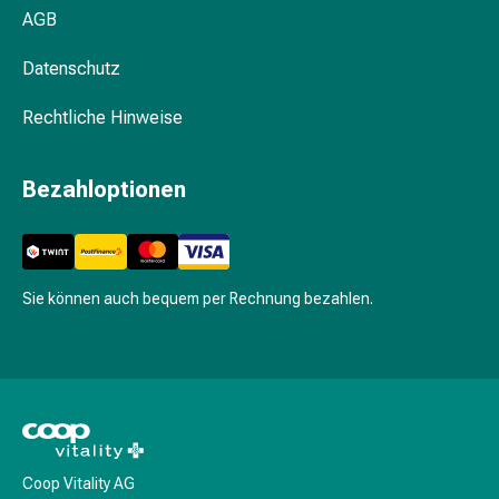
Gesichtskuren
AGB
Tagescreme
Gesichtswasser
Datenschutz
Gesichtsöl
Pflegegeräte
Rechtliche Hinweise
&
Zubehör
Bezahloptionen
Für
die
Haare
Spülungen
&
Sie können auch bequem per Rechnung bezahlen.
Kuren
Bürsten
&
Kämme
Tönungen
&
Färbungen
Coop Vitality AG