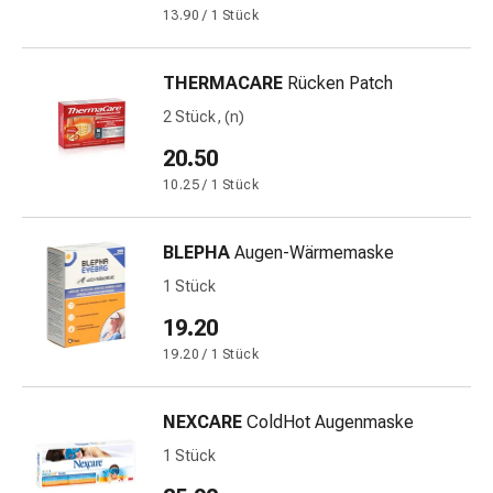
und
13.90 / 1 Stück
Augen
Ohrenbeschwerden
Ohrenpflege
THERMACARE
Rücken Patch
Augentropfen
2 Stück, (n)
Augenentzündungen
20.50
Augenverbände
Augenhygiene
10.25 / 1 Stück
Herz
&
BLEPHA
Augen-Wärmemaske
Kreislauf
1 Stück
Herztherapie
Kompressions-
19.20
Strümpfe
19.20 / 1 Stück
Kreislaufbeschwerden
Rauchstopp
NEXCARE
ColdHot Augenmaske
Venenbeschwerden
Blutgerinnung
1 Stück
Herznerven-