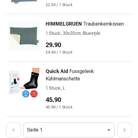
Immunsuppressiva
22.50 / 1 Stück
Insektenschutz
und
-
HIMMELGRUEN
Traubenkernkissen
mittel
1 Stück, 30x20cm, Bluestyle
Mücken-
29.90
&
Zeckenschutz
29.90 / 1 Stück
Zeckenpinzette
Anti-
Quick Aid
Fussgelenk
Wurmmittel
Kühlmanschette
Rezeptpflichtige
1 Stück, L
Arzneimittel
Rezeptpflichtige
45.90
Arzneimittel
45.90 / 1 Stück
Vaginalbeschwerden
Menstruation
Wechseljahre
Seite 1
Scheideninfektion