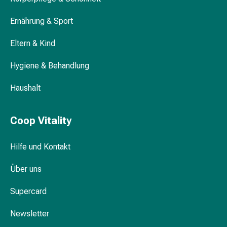
Medikamente
Ernährung & Sport
Haarausfallpräparate
Kopfhautbeschwerden
Eltern & Kind
Kopfläuse
Körperpflege
Hygiene & Behandlung
&
Schönheit
Haushalt
Gesichtspflege
Augenpflege
Peeling
Coop Vitality
Pflegemasken
Reinigung
Hilfe und Kontakt
Reinigungs-
Accessoires
Über uns
Kosmetiktücher
Supercard
&
Kosmetikbedarf
Newsletter
Nachtcreme