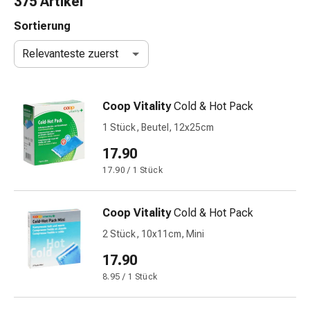
375 Artikel
Nasenreiniger
Taschentücher
Sortierung
Schnupfen
Relevanteste zuerst
Wund-
&
Brandversorgung
Coop Vitality
Cold & Hot Pack
Elastische
Wundbinden
1 Stück, Beutel, 12x25cm
Kompressen
17.90
Fingerverbände
17.90 / 1 Stück
Fixationspflaster
Gazen
Kompressionsbinden
Coop Vitality
Cold & Hot Pack
Pflaster
2 Stück, 10x11cm, Mini
Pflasterbinden,
Tapes
17.90
&
8.95 / 1 Stück
Zubehör
Schlauch-