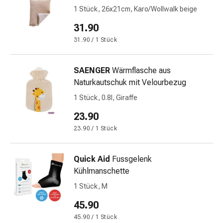
Krankhaftes
1 Stück, 26x21cm, Karo/Wollwalk beige
Schwitzen
Unreine
31.90
Haut
31.90 / 1 Stück
Fieberblasen
Hautausschlag
SAENGER
Wärmflasche aus
Akne
Naturkautschuk mit Velourbezug
Naturmittel
Bachblütentherapie
1 Stück, 0.8l, Giraffe
Aus
23.90
Pflanzenknospen
23.90 / 1 Stück
Homöopathie
Phytotherapie
Schüssler-
Quick Aid
Fussgelenk
Salz
Kühlmanschette
Spagyrika
1 Stück, M
Anthroposophika
45.90
Niere,
Blase,
45.90 / 1 Stück