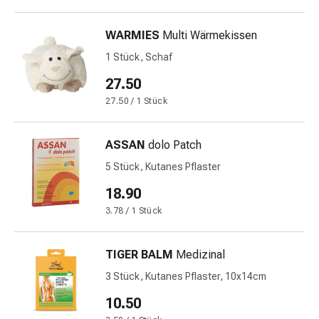
Prostata
Harnwegsbeschwerden
WARMIES
Multi Wärmekissen
Prostata
1 Stück, Schaf
Nieren-
und
27.50
Blasenbeschwerden
27.50 / 1 Stück
Schmerzen
&
Fieber
ASSAN
dolo Patch
Kopfschmerzen
5 Stück, Kutanes Pflaster
&
18.90
Migräne
Muskel-
3.78 / 1 Stück
&
Gelenkschmerzen
TIGER BALM
Medizinal
Schmerzmittel
3 Stück, Kutanes Pflaster, 10x14cm
Schmerztherapie
Kühlen
10.50
Wärmen