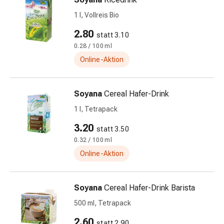
&
1 l, Vollreis Bio
Krämpfe
2.80
Verstopfung
statt 3.10
Medizinische
0.28 / 100 ml
Hautpflege
Online-Aktion
Ekzeme
&
Juckreiz
Soyana
Cereal Hafer-Drink
Hühneraugen
1 l, Tetrapack
&
3.20
Warzen
statt 3.50
Nagel-
0.32 / 100 ml
&
Online-Aktion
Fusspilz
Narbenbehandlung
Soyana
Cereal Hafer-Drink Barista
Trockene
Haut
500 ml, Tetrapack
Krankhaftes
2.60
statt 2.90