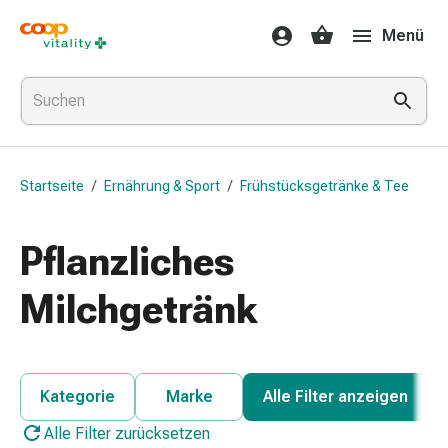
Medikamente
Menü
&
Gesundheit
Grippe
&
Erkältung
Halsbonbons
Startseite
/
Ernährung & Sport
/
Frühstücksgetränke & Tee
Grippe-
&
Erkältung
Pflanzliches
Medikamente
Halsschmerzen
Milchgetränk
Husten
&
Bronchitis
Inhalationsgeräte
Kategorie
Marke
Alle Filter anzeigen
&
Alle Filter zurücksetzen
Zubehör