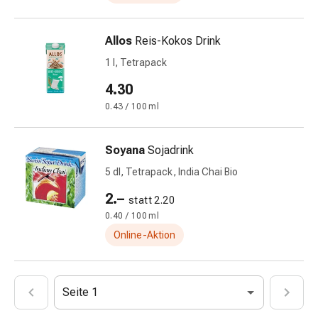
Vitamine
Mineralstoffe
Allos
Reis-Kokos Drink
Kombipräparate
Zahn-
1 l, Tetrapack
&
4.30
Mundgesundheit
0.43 / 100 ml
Kariesprophylaxe
Trockener
Mund
Soyana
Sojadrink
(Xerostomie)
5 dl, Tetrapack, India Chai Bio
Munddesinfektionsmittel
Aphten
2.–
statt 2.20
und
0.40 / 100 ml
Mundentzündungen
Online-Aktion
Haar-
Medikamente
Haarausfallpräparate
Seite 1
Kopfhautbeschwerden
Kopfläuse