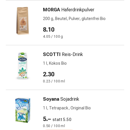
Harnwegsbeschwerden
MORGA
Haferdrinkpulver
Prostata
Nieren-
200 g, Beutel, Pulver, glutenfrei Bio
und
8.10
Blasenbeschwerden
4.05 / 100 g
Schmerzen
&
Fieber
SCOTTI
Reis-Drink
Kopfschmerzen
1 l, Kokos Bio
&
Migräne
2.30
Muskel-
0.23 / 100 ml
&
Gelenkschmerzen
Soyana
Sojadrink
Schmerzmittel
Schmerztherapie
1 l, Tetrapack, Original Bio
Kühlen
5.–
statt 5.50
Wärmen
0.50 / 100 ml
Stress