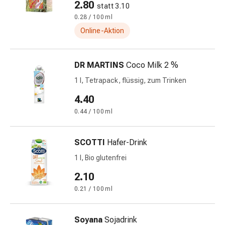
2.80
statt 3.10
&
0.28 / 100 ml
Netzverbände
Online-Aktion
Verbandsmaterial
Verbrennungen
&
DR MARTINS
Coco Milk 2 %
Sonnenbrand
1 l, Tetrapack, flüssig, zum Trinken
Verbandwechsel-
Sets
4.40
Wundauflagen
0.44 / 100 ml
Wundbehandlung
Wundsprays
Wundverschlussstreifen
SCOTTI
Hafer-Drink
&
1 l, Bio glutenfrei
-
2.10
kleber
Ziehsalbe
0.21 / 100 ml
Tupfer
Ohren
Soyana
Sojadrink