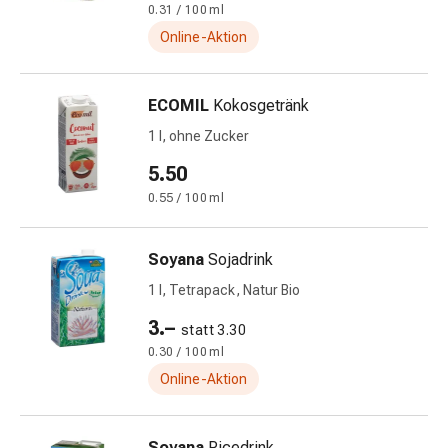
Gedächtnis-
0.31 / 100 ml
&
Online-Aktion
Konzentrationsstörung
Allergien
ECOMIL
Kokosgetränk
&
Heuschnupfen
1 l, ohne Zucker
Antiallergika
5.50
Haut
0.55 / 100 ml
Nase
Magen-
Darm
Soyana
Sojadrink
Durchfall
1 l, Tetrapack, Natur Bio
Hämorrhoiden
Magenbrennen
3.–
statt 3.30
Übelkeit
0.30 / 100 ml
&
Online-Aktion
Erbrechen
Verdauung,
Blähungen
Soyana
Ricedrink