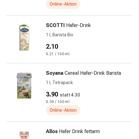
Online-Aktion
&
Schlaf
Beruhigung
SCOTTI
Hafer-Drink
Stimmungsschwankungen
1 l, Barista Bio
Schlafstörungen
Rhonchopathie
2.10
(Schnarchen)
0.21 / 100 ml
Atemwege
Nasenmittel
Atmungstraktbeschwerden
Soyana
Cereal Hafer-Drink Barista
Infektionen
1 l, Tetrapack
Windpocken
3.90
Stoffwechsel
statt 4.30
Osteoporose
0.39 / 100 ml
Immunsuppressiva
Online-Aktion
Insektenschutz
und
Allos
Hafer Drink fettarm
-