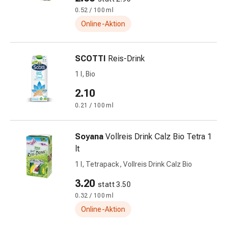
Schwitzen
0.52 / 100 ml
Unreine
Online-Aktion
Haut
Fieberblasen
Hautausschlag
SCOTTI
Reis-Drink
Akne
Naturmittel
1 l, Bio
Bachblütentherapie
2.10
Aus
0.21 / 100 ml
Pflanzenknospen
Homöopathie
Phytotherapie
Soyana
Vollreis Drink Calz Bio Tetra 1
Schüssler-
lt
Salz
1 l, Tetrapack, Vollreis Drink Calz Bio
Spagyrika
3.20
Anthroposophika
statt 3.50
Niere,
0.32 / 100 ml
Blase,
Online-Aktion
Prostata