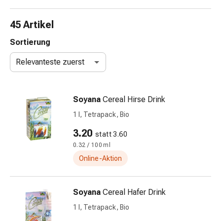
Nasenreiniger
Taschentücher
45 Artikel
Schnupfen
Wund-
Sortierung
&
Relevanteste zuerst
Brandversorgung
Elastische
Wundbinden
Soyana
Cereal Hirse Drink
Kompressen
Fingerverbände
1 l, Tetrapack, Bio
Fixationspflaster
3.20
statt 3.60
Gazen
0.32 / 100 ml
Kompressionsbinden
Pflaster
Online-Aktion
Pflasterbinden,
Tapes
Soyana
Cereal Hafer Drink
&
Zubehör
1 l, Tetrapack, Bio
Schlauch-