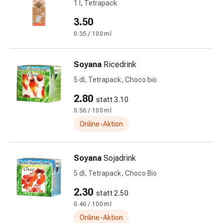
mittel
1 l, Tetrapack
Mücken-
3.50
&
0.35 / 100 ml
Zeckenschutz
Zeckenpinzette
Anti-
Soyana
Ricedrink
Wurmmittel
5 dl, Tetrapack, Choco bio
Rezeptpflichtige
Arzneimittel
2.80
statt 3.10
Rezeptpflichtige
0.56 / 100 ml
Arzneimittel
Online-Aktion
Vaginalbeschwerden
Menstruation
Wechseljahre
Soyana
Sojadrink
Scheideninfektion
5 dl, Tetrapack, Choco Bio
Vaginalgesundheit
2.30
Vitamine
statt 2.50
&
0.46 / 100 ml
Mineralstoffe
Online-Aktion