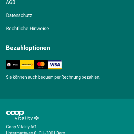
AGB
Trockenshampoo
Schuppen
Datenschutz
Haarstyling-
Tools
Rechtliche Hinweise
Intimpflege
Binden
Menstruationsunterwäsche
Bezahloptionen
Intimpflegezubehör
Intimpflegetücher
Waschlotions
&
Sie können auch bequem per Rechnung bezahlen.
Waschgels
Periodencup
Tampons
Für
den
Körper
Bodylotion
Coop Vitality AG
Hautpflege
Untermattweg 8, CH-3001 Bern