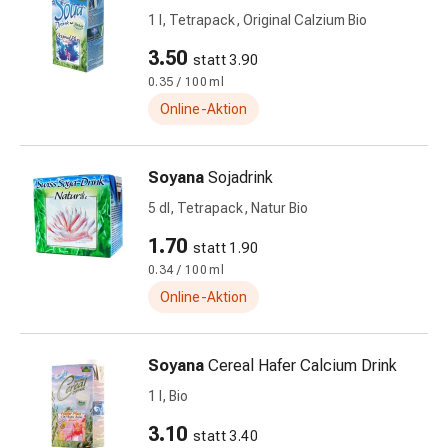
und
1 l, Tetrapack, Original Calzium Bio
Augen
Ohrenbeschwerden
3.50
statt 3.90
Ohrenpflege
0.35 / 100 ml
Augentropfen
Online-Aktion
Augenentzündungen
Augenverbände
Augenhygiene
Soyana
Sojadrink
Herz
5 dl, Tetrapack, Natur Bio
&
Kreislauf
1.70
statt 1.90
Herztherapie
0.34 / 100 ml
Kompressions-
Online-Aktion
Strümpfe
Kreislaufbeschwerden
Rauchstopp
Soyana
Cereal Hafer Calcium Drink
Venenbeschwerden
1 l, Bio
Herznerven-
3.10
Störung
statt 3.40