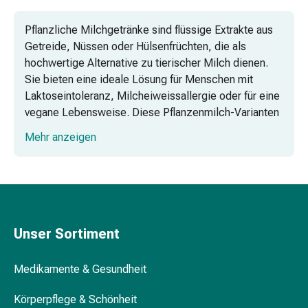
Körperpflege
&
Pflanzliche Milchgetränke sind flüssige Extrakte aus
Schönheit
Getreide, Nüssen oder Hülsenfrüchten, die als
Gesichtspflege
hochwertige Alternative zu tierischer Milch dienen.
Augenpflege
Sie bieten eine ideale Lösung für Menschen mit
Peeling
Laktoseintoleranz, Milcheiweissallergie oder für eine
Pflegemasken
vegane Lebensweise. Diese Pflanzenmilch-Varianten
Reinigung
zeichnen sich durch ihre vielfältigen Nährstoffprofile
Mehr anzeigen
Reinigungs-
und geschmacklichen Nuancen aus, die von süsslich-
Accessoires
getreidig bis hin zu mild-nussig reichen.
Kosmetiktücher
Ballaststoffreiche Hafermilch
&
Kosmetikbedarf
Leicht verdauliche Reisgetränke
Nachtcreme
Unser Sortiment
Gesichtskuren
Mandelmilch und exotische Kokosmilch
Tagescreme
Medikamente & Gesundheit
Gesichtswasser
Sojamilch: Der proteinreiche Klassiker
Gesichtsöl
Körperpflege & Schönheit