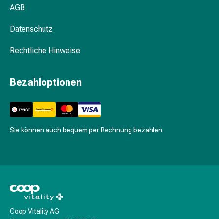
Shampoo
AGB
Trockenshampoo
Schuppen
Datenschutz
Haarstyling-
Rechtliche Hinweise
Tools
Intimpflege
Binden
Bezahloptionen
Menstruationsunterwäsche
Intimpflegezubehör
Intimpflegetücher
Waschlotions
Sie können auch bequem per Rechnung bezahlen.
&
Waschgels
Periodencup
Tampons
Für
den
Körper
Coop Vitality AG
Bodylotion