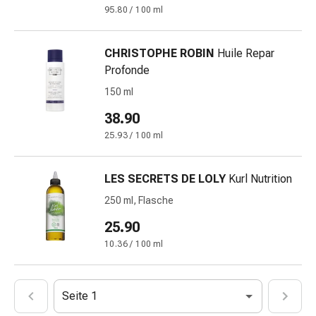
Mineralstoffe
95.80 / 100 ml
Vitamine
Mineralstoffe
CHRISTOPHE ROBIN
Huile Repar
Kombipräparate
Profonde
Zahn-
&
150 ml
Mundgesundheit
38.90
Kariesprophylaxe
25.93 / 100 ml
Trockener
Mund
(Xerostomie)
LES SECRETS DE LOLY
Kurl Nutrition
Munddesinfektionsmittel
250 ml, Flasche
Aphten
25.90
und
Mundentzündungen
10.36 / 100 ml
Haar-
Medikamente
Haarausfallpräparate
Seite 1
Kopfhautbeschwerden