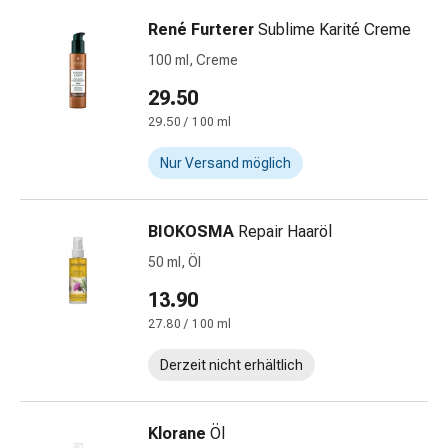
Prostata
René Furterer
Sublime Karité Creme
Harnwegsbeschwerden
Prostata
100 ml, Creme
Nieren-
29.50
und
29.50 / 100 ml
Blasenbeschwerden
Schmerzen
Nur Versand möglich
&
Fieber
Kopfschmerzen
BIOKOSMA
Repair Haaröl
&
50 ml, Öl
Migräne
13.90
Muskel-
&
27.80 / 100 ml
Gelenkschmerzen
Derzeit nicht erhältlich
Schmerzmittel
Schmerztherapie
Kühlen
Klorane
Öl
Wärmen