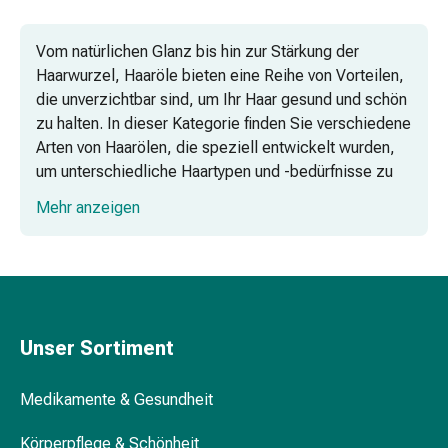
Kopfläuse
Körperpflege
Vom natürlichen Glanz bis hin zur Stärkung der
&
Haarwurzel, Haaröle bieten eine Reihe von Vorteilen,
Schönheit
die unverzichtbar sind, um Ihr Haar gesund und schön
Gesichtspflege
zu halten. In dieser Kategorie finden Sie verschiedene
Augenpflege
Arten von Haarölen, die speziell entwickelt wurden,
Peeling
um unterschiedliche Haartypen und -bedürfnisse zu
Pflegemasken
erfüllen.
Mehr anzeigen
Reinigung
Reinigungs-
Die Vorteile von Haaröl
Accessoires
Kosmetiktücher
&
Haaröl für trockenes Haar
Kosmetikbedarf
Unser Sortiment
Nachtcreme
Gesichtskuren
Medikamente & Gesundheit
Tagescreme
Haaröl für fettiges Haar
Gesichtswasser
Körperpflege & Schönheit