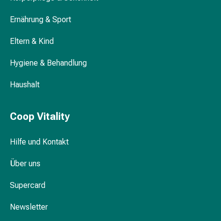
Gesichtsöl
Pflegegeräte
Ernährung & Sport
Haaröl für die tägliche Pflege
&
Zubehör
Eltern & Kind
Für
die
Hygiene & Behandlung
Haaröl als Intensivbehandlung
Haare
Spülungen
Haushalt
&
Kuren
Coop Vitality
Bürsten
&
Hilfe und Kontakt
Kämme
Tönungen
Über uns
&
Färbungen
Supercard
Haarstyling
Haaröl
Newsletter
Haarwasser