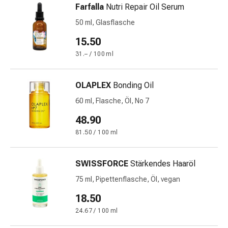
Farfalla
Nutri Repair Oil Serum
&
Netzverbände
50 ml, Glasflasche
Verbandsmaterial
15.50
Verbrennungen
31.– / 100 ml
&
Sonnenbrand
Verbandwechsel-
OLAPLEX
Bonding Oil
Sets
60 ml, Flasche, Öl, No 7
Wundauflagen
48.90
Wundbehandlung
Wundsprays
81.50 / 100 ml
Wundverschlussstreifen
&
SWISSFORCE
Stärkendes Haaröl
-
75 ml, Pipettenflasche, Öl, vegan
kleber
Ziehsalbe
18.50
Tupfer
24.67 / 100 ml
Ohren