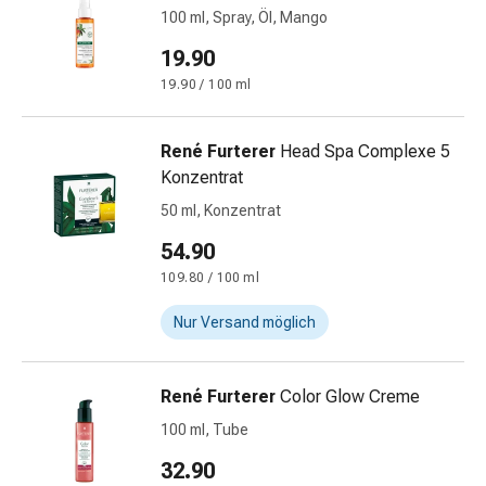
100 ml, Spray, Öl, Mango
Stress
&
19.90
Schlaf
19.90 / 100 ml
Beruhigung
Stimmungsschwankungen
Schlafstörungen
René Furterer
Head Spa Complexe 5
Rhonchopathie
Konzentrat
(Schnarchen)
50 ml, Konzentrat
Atemwege
54.90
Nasenmittel
Atmungstraktbeschwerden
109.80 / 100 ml
Infektionen
Nur Versand möglich
Windpocken
Stoffwechsel
Osteoporose
René Furterer
Color Glow Creme
Immunsuppressiva
100 ml, Tube
Insektenschutz
und
32.90