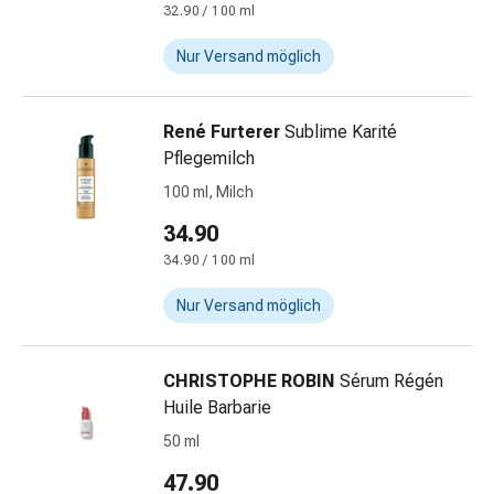
-
32.90 / 100 ml
mittel
Mücken-
Nur Versand möglich
&
Zeckenschutz
René Furterer
Sublime Karité
Zeckenpinzette
Pflegemilch
Anti-
Wurmmittel
100 ml, Milch
Rezeptpflichtige
34.90
Arzneimittel
34.90 / 100 ml
Rezeptpflichtige
Arzneimittel
Nur Versand möglich
Vaginalbeschwerden
Menstruation
Wechseljahre
CHRISTOPHE ROBIN
Sérum Régén
Scheideninfektion
Huile Barbarie
Vaginalgesundheit
50 ml
Vitamine
&
47.90