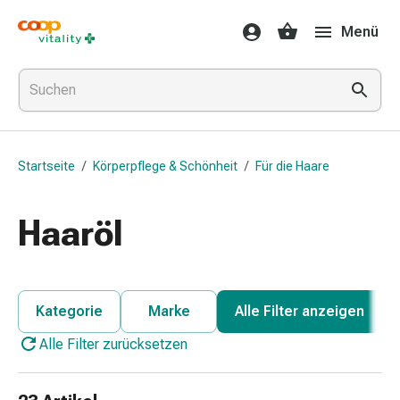
Medikamente
Menü
&
Gesundheit
Grippe
&
Erkältung
Halsbonbons
Startseite
/
Körperpflege & Schönheit
/
Für die Haare
Grippe-
&
Erkältung
Haaröl
Medikamente
Halsschmerzen
Husten
&
Kategorie
Marke
Alle Filter anzeigen
Bronchitis
Alle Filter zurücksetzen
Inhalationsgeräte
&
Zubehör