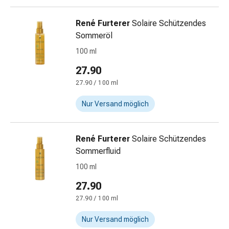
Blähungen
&
René Furterer
Solaire Schützendes
Krämpfe
Sommeröl
Verstopfung
100 ml
Medizinische
27.90
Hautpflege
Ekzeme
27.90 / 100 ml
&
Nur Versand möglich
Juckreiz
Hühneraugen
&
René Furterer
Solaire Schützendes
Warzen
Sommerfluid
Nagel-
100 ml
&
Fusspilz
27.90
Narbenbehandlung
27.90 / 100 ml
Trockene
Haut
Nur Versand möglich