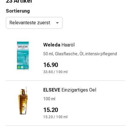
23 Artikel
Nasenreiniger
Taschentücher
Sortierung
Schnupfen
Relevanteste zuerst
Wund-
&
Brandversorgung
Weleda
Haaröl
Elastische
Wundbinden
50 ml, Glasflasche, Öl, intensiv pflegend
Kompressen
16.90
Fingerverbände
33.80 / 100 ml
Fixationspflaster
Gazen
Kompressionsbinden
ELSEVE
Einzigartiges Oel
Pflaster
100 ml
Pflasterbinden,
Tapes
15.20
&
15.20 / 100 ml
Zubehör
Schlauch-