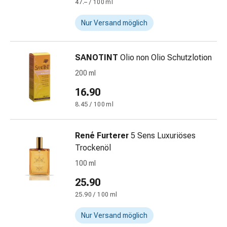
47.– / 100 ml
Störung
Gedächtnis-
Nur Versand möglich
&
Konzentrationsstörung
Allergien
SANOTINT
Olio non Olio Schutzlotion
&
200 ml
Heuschnupfen
Antiallergika
16.90
Haut
8.45 / 100 ml
Nase
Magen-
René Furterer
5 Sens Luxuriöses
Darm
Trockenöl
Durchfall
Hämorrhoiden
100 ml
Magenbrennen
25.90
Übelkeit
25.90 / 100 ml
&
Erbrechen
Nur Versand möglich
Verdauung,