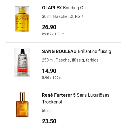
und
Augen
OLAPLEX
Bonding Oil
Ohrenbeschwerden
30 ml, Flasche, Öl, No 7
Ohrenpflege
26.90
Augentropfen
Augenentzündungen
89.67 / 100 ml
Augenverbände
Augenhygiene
SANG BOULEAU
Brillantine flüssig
Herz
250 ml, Flasche, flüssig, farblos
&
Kreislauf
14.90
Herztherapie
5.96 / 100 ml
Kompressions-
Strümpfe
René Furterer
5 Sens Luxuriöses
Kreislaufbeschwerden
Trockenöl
Rauchstopp
Venenbeschwerden
50 ml
Blutgerinnung
23.50
Herznerven-