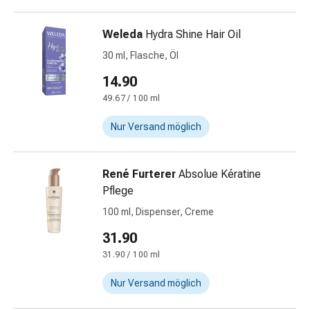
Krankhaftes
Schwitzen
Weleda
Hydra Shine Hair Oil
Unreine
Haut
30 ml, Flasche, Öl
Fieberblasen
14.90
Hautausschlag
49.67 / 100 ml
Akne
Naturmittel
Nur Versand möglich
Bachblütentherapie
Aus
Pflanzenknospen
René Furterer
Absolue Kératine
Homöopathie
Pflege
Phytotherapie
100 ml, Dispenser, Creme
Schüssler-
Salz
31.90
Spagyrika
31.90 / 100 ml
Anthroposophika
Niere,
Nur Versand möglich
Blase,