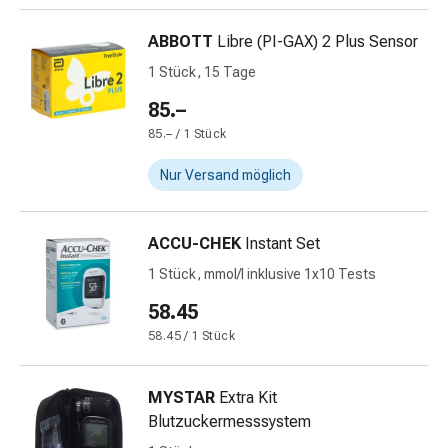
Gedächtnis-
&
ABBOTT
Libre (PI-GAX) 2 Plus Sensor
Konzentrationsstörung
1 Stück, 15 Tage
Allergien
&
85.–
Heuschnupfen
85.– / 1 Stück
Antiallergika
Nur Versand möglich
Haut
Nase
Magen-
ACCU-CHEK
Instant Set
Darm
Durchfall
1 Stück, mmol/l inklusive 1x10 Tests
Hämorrhoiden
58.45
Magenbrennen
58.45 / 1 Stück
Übelkeit
&
Erbrechen
MYSTAR
Extra Kit
Verdauung,
Blutzuckermesssystem
Blähungen