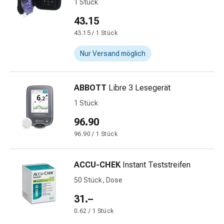
1 Stück
&
43.15
Krämpfe
Verstopfung
43.15 / 1 Stück
Medizinische
Nur Versand möglich
Hautpflege
Ekzeme
&
ABBOTT
Libre 3 Lesegerät
Juckreiz
1 Stück
Hühneraugen
&
96.90
Warzen
96.90 / 1 Stück
Nagel-
&
ACCU-CHEK
Instant Teststreifen
Fusspilz
Narbenbehandlung
50 Stück, Dose
Trockene
31.–
Haut
0.62 / 1 Stück
Krankhaftes