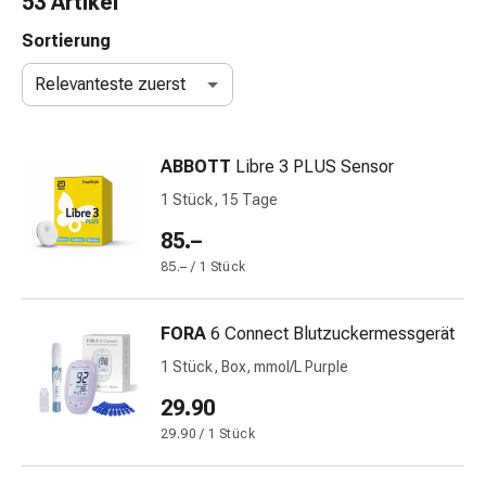
53 Artikel
Nasenreiniger
Taschentücher
Sortierung
Schnupfen
Relevanteste zuerst
Wund-
&
Brandversorgung
ABBOTT
Libre 3 PLUS Sensor
Elastische
Wundbinden
1 Stück, 15 Tage
Kompressen
85.–
Fingerverbände
85.– / 1 Stück
Fixationspflaster
Gazen
Kompressionsbinden
FORA
6 Connect Blutzuckermessgerät
Pflaster
1 Stück, Box, mmol/L Purple
Pflasterbinden,
Tapes
29.90
&
29.90 / 1 Stück
Zubehör
Schlauch-