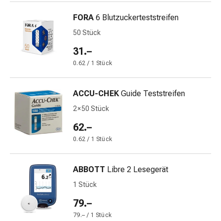
Schwitzen
Unreine
FORA
6 Blutzuckerteststreifen
Haut
50 Stück
Fieberblasen
Hautausschlag
31.–
Akne
0.62 / 1 Stück
Naturmittel
Bachblütentherapie
ACCU-CHEK
Guide Teststreifen
Aus
Pflanzenknospen
2 × 50 Stück
Homöopathie
62.–
Phytotherapie
0.62 / 1 Stück
Schüssler-
Salz
Spagyrika
ABBOTT
Libre 2 Lesegerät
Anthroposophika
1 Stück
Niere,
79.–
Blase,
Prostata
79.– / 1 Stück