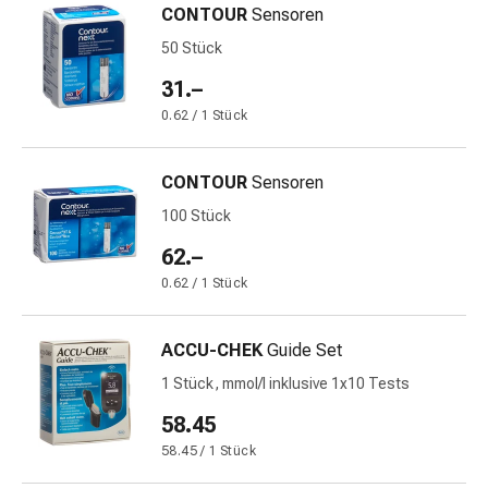
CONTOUR
Sensoren
&
Netzverbände
50 Stück
Verbandsmaterial
31.–
Verbrennungen
0.62 / 1 Stück
&
Sonnenbrand
Verbandwechsel-
CONTOUR
Sensoren
Sets
100 Stück
Wundauflagen
62.–
Wundbehandlung
Wundsprays
0.62 / 1 Stück
Wundverschlussstreifen
&
ACCU-CHEK
Guide Set
-
1 Stück, mmol/l inklusive 1x10 Tests
kleber
Ziehsalbe
58.45
Tupfer
58.45 / 1 Stück
Ohren