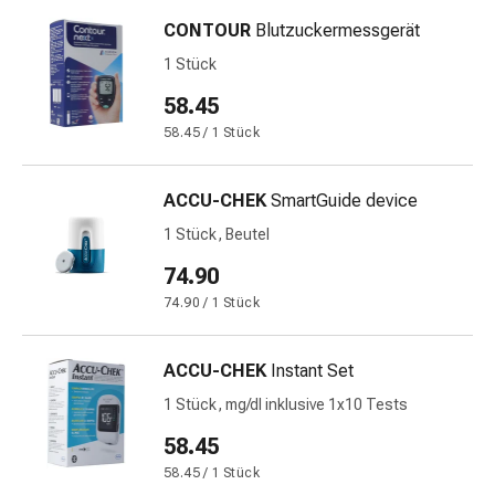
und
Augen
CONTOUR
Blutzuckermessgerät
Ohrenbeschwerden
1 Stück
Ohrenpflege
58.45
Augentropfen
Augenentzündungen
58.45 / 1 Stück
Augenverbände
Augenhygiene
ACCU-CHEK
SmartGuide device
Herz
1 Stück, Beutel
&
Kreislauf
74.90
Herztherapie
74.90 / 1 Stück
Kompressions-
Strümpfe
ACCU-CHEK
Instant Set
Kreislaufbeschwerden
Rauchstopp
1 Stück, mg/dl inklusive 1x10 Tests
Venenbeschwerden
58.45
Herznerven-
58.45 / 1 Stück
Störung