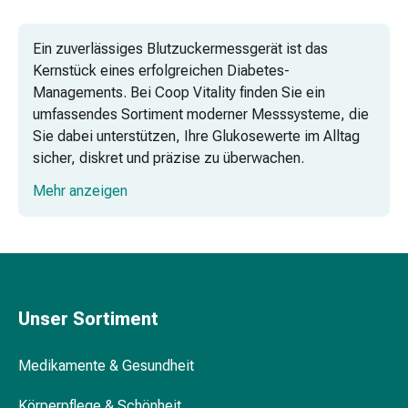
Vitamine
Mineralstoffe
Ein zuverlässiges Blutzuckermessgerät ist das
Kombipräparate
Kernstück eines erfolgreichen Diabetes-
Zahn-
Managements. Bei Coop Vitality finden Sie ein
&
umfassendes Sortiment moderner Messsysteme, die
Mundgesundheit
Sie dabei unterstützen, Ihre Glukosewerte im Alltag
Kariesprophylaxe
sicher, diskret und präzise zu überwachen.
Trockener
Mund
Mehr anzeigen
Kontinuierliche Glukosemesssysteme
(Xerostomie)
(CGM) für mehr Komfort
Munddesinfektionsmittel
Aphten
Klassische Blutzuckermessgeräte zur
und
kapillaren Messung
Mundentzündungen
Haar-
Unser Sortiment
Smarte Blutzuckermesssysteme für die
Medikamente
Datenanalyse
Haarausfallpräparate
Medikamente & Gesundheit
Messsysteme im Set: Ideal für den
Kopfhautbeschwerden
Einstieg
Kopfläuse
Körperpflege & Schönheit