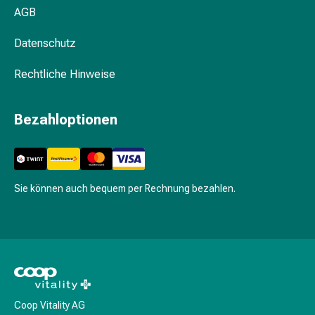
Pflegegeräte
AGB
&
Zubehör
Datenschutz
Für
die
Rechtliche Hinweise
Haare
Spülungen
Bezahloptionen
&
Kuren
Bürsten
&
Kämme
Sie können auch bequem per Rechnung bezahlen.
Tönungen
&
Färbungen
Haarstyling
Haaröl
Haarwasser
Shampoo
Coop Vitality AG