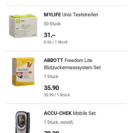
Harnwegsbeschwerden
Prostata
MYLIFE
Unio Teststreifen
Nieren-
50 Stück
und
Blasenbeschwerden
31.–
Schmerzen
0.62 / 1 Stück
&
Fieber
Kopfschmerzen
ABBOTT
Freedom Lite
&
Blutzuckermesssystem Set
Migräne
1 Stück
Muskel-
35.90
&
Gelenkschmerzen
35.90 / 1 Stück
Schmerzmittel
Schmerztherapie
ACCU-CHEK
Mobile Set
Kühlen
1 Stück, mmol/L
Wärmen
Stress