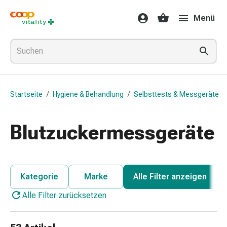
Medikamente
Menü
&
Gesundheit
Grippe
&
Erkältung
Halsbonbons
Startseite
/
Hygiene & Behandlung
/
Selbsttests & Messgeräte
Grippe-
&
Erkältung
Blutzuckermessgeräte
Medikamente
Halsschmerzen
Husten
&
Kategorie
Marke
Alle Filter anzeigen
Bronchitis
Alle Filter zurücksetzen
Inhalationsgeräte
&
Zubehör