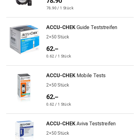
78.90
&
78.90 / 1 Stück
Schlaf
Beruhigung
ACCU-CHEK
Guide Teststreifen
Stimmungsschwankungen
Schlafstörungen
2 × 50 Stück
Rhonchopathie
62.–
(Schnarchen)
0.62 / 1 Stück
Atemwege
Nasenmittel
Atmungstraktbeschwerden
ACCU-CHEK
Mobile Tests
Infektionen
2 × 50 Stück
Windpocken
Stoffwechsel
62.–
Osteoporose
0.62 / 1 Stück
Immunsuppressiva
Insektenschutz
ACCU-CHEK
Aviva Teststreifen
und
-
2 × 50 Stück