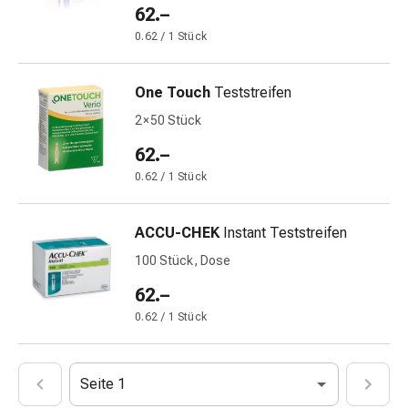
mittel
62.–
Mücken-
0.62 / 1 Stück
&
Zeckenschutz
Zeckenpinzette
One Touch
Teststreifen
Anti-
2 × 50 Stück
Wurmmittel
62.–
Rezeptpflichtige
Arzneimittel
0.62 / 1 Stück
Rezeptpflichtige
Arzneimittel
ACCU-CHEK
Instant Teststreifen
Vaginalbeschwerden
100 Stück, Dose
Menstruation
Wechseljahre
62.–
Scheideninfektion
0.62 / 1 Stück
Vaginalgesundheit
Vitamine
&
Seite 1
Mineralstoffe