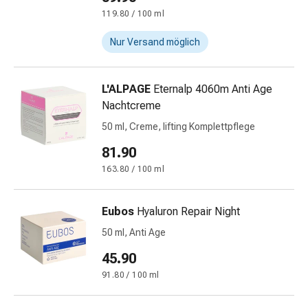
Störung
119.80 / 100 ml
Gedächtnis-
&
Nur Versand möglich
Konzentrationsstörung
Allergien
L'ALPAGE
Eternalp 4060m Anti Age
&
Nachtcreme
Heuschnupfen
Antiallergika
50 ml, Creme, lifting Komplettpflege
Haut
81.90
Nase
163.80 / 100 ml
Magen-
Darm
Durchfall
Eubos
Hyaluron Repair Night
Hämorrhoiden
50 ml, Anti Age
Magenbrennen
Übelkeit
45.90
&
91.80 / 100 ml
Erbrechen
Verdauung,