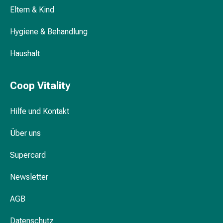
Gesichtsöl
Eltern & Kind
Pflegegeräte
&
Hygiene & Behandlung
Zubehör
Für
Haushalt
die
Haare
Coop Vitality
Spülungen
&
Kuren
Hilfe und Kontakt
Bürsten
&
Über uns
Kämme
Supercard
Tönungen
&
Newsletter
Färbungen
Haarstyling
AGB
Haaröl
Haarwasser
Datenschutz