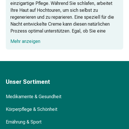
einzigartige Pflege. Während Sie schlafen, arbeitet
Kopfläuse
Ihre Haut auf Hochtouren, um sich selbst zu
Körperpflege
regenerieren und zu reparieren. Eine speziell für die
&
Nacht entwickelte Creme kann diesen natürlichen
Schönheit
Prozess optimal unterstützen. Egal, ob Sie eine
Gesichtspflege
Nachtcreme für unreine Haut suchen oder eine
Augenpflege
Mehr anzeigen
intensive Feuchtigkeitspflege für trockene Haut
Peeling
benötigen – in unserer Kategorie finden Sie eine
Pflegemasken
Vielzahl von Nachtcremes, die genau auf Ihre
Reinigung
Bedürfnisse zugeschnitten sind.
Reinigungs-
Accessoires
Unser Sortiment
Kosmetiktücher
&
Kosmetikbedarf
Medikamente & Gesundheit
Nachtcreme
Gesichtskuren
Körperpflege & Schönheit
Tagescreme
Ernährung & Sport
Gesichtswasser