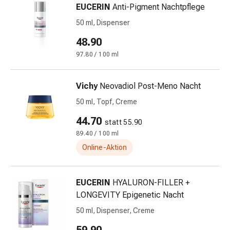
EUCERIN
Anti-Pigment Nachtpflege
Blähungen
&
50 ml, Dispenser
Krämpfe
48.90
Verstopfung
97.80 / 100 ml
Medizinische
Hautpflege
Ekzeme
Vichy
Neovadiol Post-Meno Nacht
&
50 ml, Topf, Creme
Juckreiz
44.70
Hühneraugen
statt 55.90
&
89.40 / 100 ml
Warzen
Online-Aktion
Nagel-
&
Fusspilz
EUCERIN
HYALURON-FILLER +
Narbenbehandlung
LONGEVITY Epigenetic Nacht
Trockene
50 ml, Dispenser, Creme
Haut