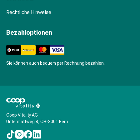
Shampoo
Trockenshampoo
Rechtliche Hinweise
Schuppen
Haarstyling-
Bezahloptionen
Tools
Intimpflege
Binden
Menstruationsunterwäsche
Intimpflegezubehör
Sie können auch bequem per Rechnung bezahlen.
Intimpflegetücher
Waschlotions
&
Waschgels
Periodencup
Tampons
Coop Vitality AG
Für
Untermattweg 8, CH-3001 Bern
den
Körper
Bodylotion