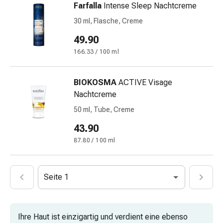
Mineralstoffe
Farfalla
Intense Sleep Nachtcreme
Vitamine
30 ml, Flasche, Creme
Mineralstoffe
49.90
Kombipräparate
Zahn-
166.33 / 100 ml
&
Mundgesundheit
BIOKOSMA
ACTIVE Visage
Kariesprophylaxe
Nachtcreme
Trockener
50 ml, Tube, Creme
Mund
(Xerostomie)
43.90
Munddesinfektionsmittel
87.80 / 100 ml
Aphten
und
Mundentzündungen
Seite 1
Haar-
Medikamente
Haarausfallpräparate
Ihre Haut ist einzigartig und verdient eine ebenso
Kopfhautbeschwerden