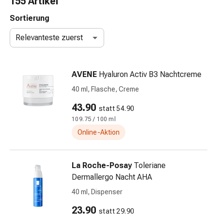
155 Artikel
Nasenreiniger
Taschentücher
Sortierung
Schnupfen
Relevanteste zuerst
Wund-
&
Brandversorgung
AVENE
Hyaluron Activ B3 Nachtcreme
Elastische
Wundbinden
40 ml, Flasche, Creme
Kompressen
43.90
statt 54.90
Fingerverbände
109.75 / 100 ml
Fixationspflaster
Gazen
Online-Aktion
Kompressionsbinden
Pflaster
La Roche-Posay
Toleriane
Pflasterbinden,
Dermallergo Nacht AHA
Tapes
&
40 ml, Dispenser
Zubehör
23.90
statt 29.90
Schlauch-