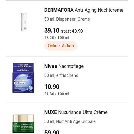
und
Augen
DERMAFORA
Anti-Aging Nachtcreme
Ohrenbeschwerden
50 ml, Dispenser, Creme
Ohrenpflege
Augentropfen
39.10
statt 48.90
Augenentzündungen
78.20 / 100 ml
Augenverbände
Online-Aktion
Augenhygiene
Herz
&
Nivea
Nachtpflege
Kreislauf
50 ml, erfrischend
Herztherapie
10.90
Kompressions-
Strümpfe
21.80 / 100 ml
Kreislaufbeschwerden
Rauchstopp
NUXE
Nuxuriance Ultra Crème
Venenbeschwerden
50 ml, Nuit Anti Âge Globale
Blutgerinnung
Herznerven-
59.90