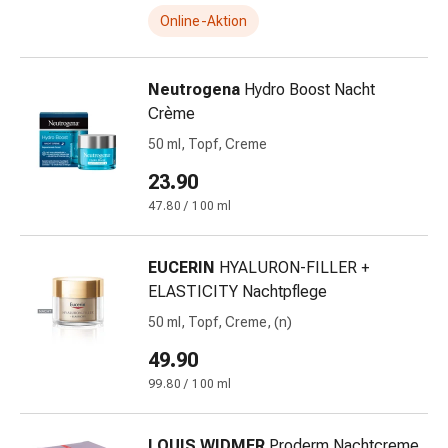
Stress
Online-Aktion
&
Schlaf
Neutrogena
Hydro Boost Nacht
Beruhigung
Crème
Stimmungsschwankungen
Schlafstörungen
50 ml, Topf, Creme
Rhonchopathie
23.90
(Schnarchen)
47.80 / 100 ml
Atemwege
Nasenmittel
Atmungstraktbeschwerden
EUCERIN
HYALURON-FILLER +
Infektionen
ELASTICITY Nachtpflege
Windpocken
50 ml, Topf, Creme, (n)
Stoffwechsel
Osteoporose
49.90
Immunsuppressiva
99.80 / 100 ml
Insektenschutz
und
LOUIS WIDMER
Proderm Nachtcreme