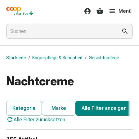
Medikamente
Menü
&
Gesundheit
Grippe
&
Erkältung
Halsbonbons
Startseite
/
Körperpflege & Schönheit
/
Gesichtspflege
Grippe-
&
Erkältung
Nachtcreme
Medikamente
Halsschmerzen
Husten
&
Kategorie
Marke
Alle Filter anzeigen
Bronchitis
Alle Filter zurücksetzen
Inhalationsgeräte
&
Zubehör