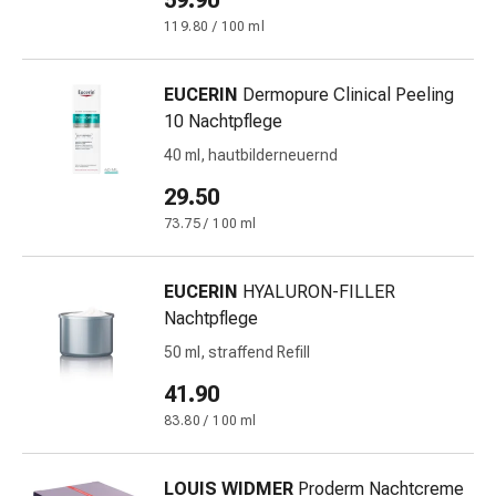
59.90
Krankhaftes
Schwitzen
119.80 / 100 ml
Unreine
Haut
EUCERIN
Dermopure Clinical Peeling
Fieberblasen
10 Nachtpflege
Hautausschlag
40 ml, hautbilderneuernd
Akne
Naturmittel
29.50
Bachblütentherapie
73.75 / 100 ml
Aus
Pflanzenknospen
EUCERIN
HYALURON-FILLER
Homöopathie
Nachtpflege
Phytotherapie
Schüssler-
50 ml, straffend Refill
Salz
41.90
Spagyrika
83.80 / 100 ml
Anthroposophika
Niere,
Blase,
LOUIS WIDMER
Proderm Nachtcreme