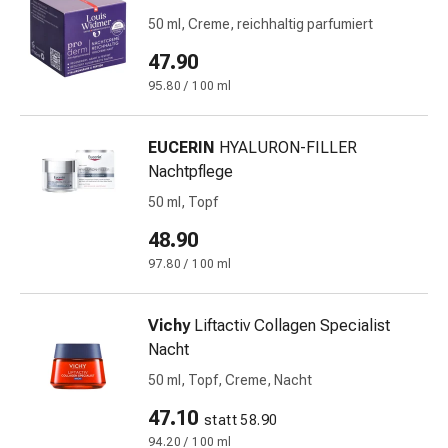
Prostata
50 ml, Creme, reichhaltig parfumiert
Harnwegsbeschwerden
Prostata
47.90
Nieren-
95.80 / 100 ml
und
Blasenbeschwerden
EUCERIN
HYALURON-FILLER
Schmerzen
Nachtpflege
&
Fieber
50 ml, Topf
Kopfschmerzen
48.90
&
97.80 / 100 ml
Migräne
Muskel-
&
Vichy
Liftactiv Collagen Specialist
Gelenkschmerzen
Nacht
Schmerzmittel
50 ml, Topf, Creme, Nacht
Schmerztherapie
47.10
Kühlen
statt 58.90
Wärmen
94.20 / 100 ml