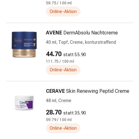
59.75 / 100 ml
&
Online-Aktion
Netzverbände
Verbandsmaterial
Verbrennungen
AVENE
DermAbsolu Nachtcreme
&
40 ml, Topf, Creme, konturstraffend
Sonnenbrand
Verbandwechsel-
44.70
statt 55.90
Sets
111.75 / 100 ml
Wundauflagen
Online-Aktion
Wundbehandlung
Wundsprays
Wundverschlussstreifen
CERAVE
Skin Renewing Peptid Creme
&
48 ml, Creme
-
kleber
28.70
statt 35.90
Ziehsalbe
59.79 / 100 ml
Tupfer
Online-Aktion
Ohren