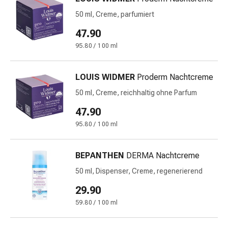
-
mittel
50 ml, Creme, parfumiert
Mücken-
47.90
&
95.80 / 100 ml
Zeckenschutz
Zeckenpinzette
Anti-
LOUIS WIDMER
Proderm Nachtcreme
Wurmmittel
50 ml, Creme, reichhaltig ohne Parfum
Rezeptpflichtige
47.90
Arzneimittel
Rezeptpflichtige
95.80 / 100 ml
Arzneimittel
Vaginalbeschwerden
BEPANTHEN
DERMA Nachtcreme
Menstruation
50 ml, Dispenser, Creme, regenerierend
Wechseljahre
Scheideninfektion
29.90
Vaginalgesundheit
59.80 / 100 ml
Vitamine
&