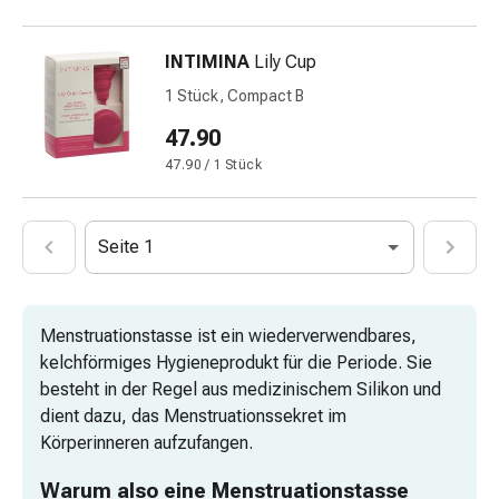
&
Krämpfe
INTIMINA
Lily Cup
Verstopfung
1 Stück, Compact B
Medizinische
Hautpflege
47.90
Ekzeme
47.90 / 1 Stück
&
Juckreiz
Hühneraugen
Seite 1
&
Warzen
Nagel-
Menstruationstasse ist ein wiederverwendbares,
&
kelchförmiges Hygieneprodukt für die Periode. Sie
Fusspilz
besteht in der Regel aus medizinischem Silikon und
Narbenbehandlung
dient dazu, das Menstruationssekret im
Trockene
Körperinneren aufzufangen.
Haut
Krankhaftes
Warum also eine Menstruationstasse