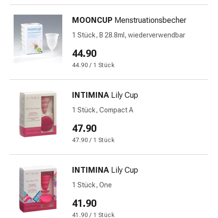
Gedächtnis-
&
MOONCUP
Menstruationsbecher
Konzentrationsstörung
1 Stück, B 28.8ml, wiederverwendbar
Allergien
&
44.90
Heuschnupfen
44.90 / 1 Stück
Antiallergika
Haut
INTIMINA
Lily Cup
Nase
Magen-
1 Stück, Compact A
Darm
47.90
Durchfall
47.90 / 1 Stück
Hämorrhoiden
Magenbrennen
Übelkeit
INTIMINA
Lily Cup
&
1 Stück, One
Erbrechen
41.90
Verdauung,
Blähungen
41.90 / 1 Stück