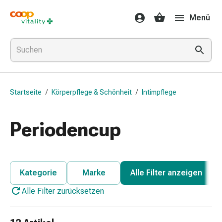
Medikamente
Menü
&
Gesundheit
Grippe
&
Erkältung
Halsbonbons
Startseite
/
Körperpflege & Schönheit
/
Intimpflege
Grippe-
&
Erkältung
Periodencup
Medikamente
Halsschmerzen
Husten
&
Kategorie
Marke
Alle Filter anzeigen
Bronchitis
Alle Filter zurücksetzen
Inhalationsgeräte
&
Zubehör