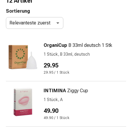
12 Artikel
Nasenreiniger
Taschentücher
Sortierung
Schnupfen
Relevanteste zuerst
Wund-
&
Brandversorgung
OrganiCup
B 33ml deutsch 1 Stk
Elastische
Wundbinden
1 Stück, B 33ml, deutsch
Kompressen
29.95
Fingerverbände
29.95 / 1 Stück
Fixationspflaster
Gazen
Kompressionsbinden
INTIMINA
Ziggy Cup
Pflaster
1 Stück, A
Pflasterbinden,
Tapes
49.90
&
49.90 / 1 Stück
Zubehör
Schlauch-