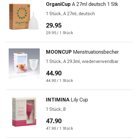
OrganiCup
A 27ml deutsch 1 Stk
&
Netzverbände
1 Stück, A 27ml, deutsch
Verbandsmaterial
29.95
Verbrennungen
29.95 / 1 Stück
&
Sonnenbrand
Verbandwechsel-
MOONCUP
Menstruationsbecher
Sets
1 Stück, A 29.3ml, wiederverwendbar
Wundauflagen
44.90
Wundbehandlung
Wundsprays
44.90 / 1 Stück
Wundverschlussstreifen
&
INTIMINA
Lily Cup
-
1 Stück, B
kleber
Ziehsalbe
47.90
Tupfer
47.90 / 1 Stück
Ohren