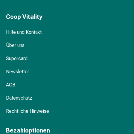
Harnwegsbeschwerden
Prostata
Nachhaltige Monatshygiene bei Coop
Coop Vitality
Nieren-
Vitality
und
Blasenbeschwerden
Hilfe und Kontakt
Schmerzen
Über uns
&
Fieber
Supercard
Kopfschmerzen
&
Newsletter
Migräne
Muskel-
AGB
&
Gelenkschmerzen
Datenschutz
Schmerzmittel
Schmerztherapie
Rechtliche Hinweise
Kühlen
Wärmen
Bezahloptionen
Stress