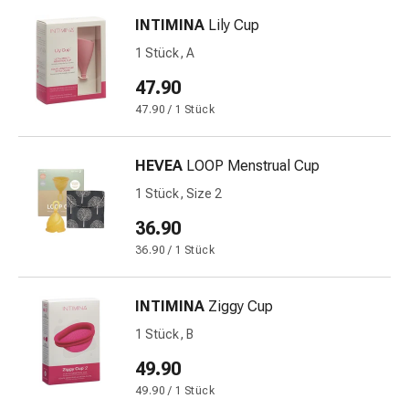
und
Augen
INTIMINA
Lily Cup
Ohrenbeschwerden
1 Stück, A
Ohrenpflege
47.90
Augentropfen
Augenentzündungen
47.90 / 1 Stück
Augenverbände
Augenhygiene
HEVEA
LOOP Menstrual Cup
Herz
1 Stück, Size 2
&
Kreislauf
36.90
Herztherapie
36.90 / 1 Stück
Kompressions-
Strümpfe
INTIMINA
Ziggy Cup
Kreislaufbeschwerden
Rauchstopp
1 Stück, B
Venenbeschwerden
49.90
Herznerven-
49.90 / 1 Stück
Störung