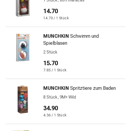
1 Stück, soft maracas
und
Augen
14.70
Ohrenbeschwerden
14.70 / 1 Stück
Ohrenpflege
Augentropfen
Augenentzündungen
MUNCHKIN
Schwimm und
Augenverbände
Spielblasen
Augenhygiene
2 Stück
Herz
15.70
&
Kreislauf
7.85 / 1 Stück
Herztherapie
Kompressions-
MUNCHKIN
Spritztiere zum Baden
Strümpfe
8 Stück, 9M+ Wild
Kreislaufbeschwerden
Rauchstopp
34.90
Venenbeschwerden
4.36 / 1 Stück
Herznerven-
Störung