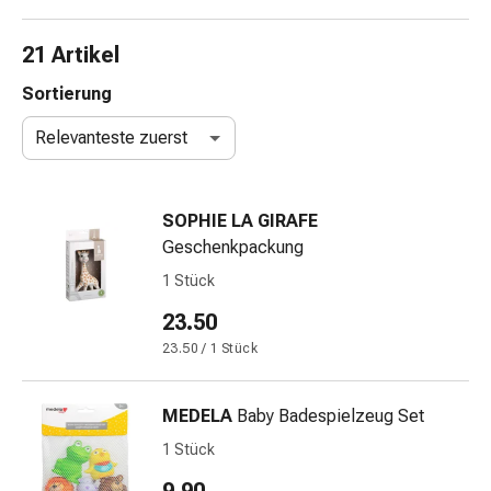
Nasenreiniger
Taschentücher
21 Artikel
Schnupfen
Wund-
Sortierung
&
Relevanteste zuerst
Brandversorgung
Elastische
Wundbinden
SOPHIE LA GIRAFE
Kompressen
Geschenkpackung
Fingerverbände
Fixationspflaster
1 Stück
Gazen
23.50
Kompressionsbinden
23.50 / 1 Stück
Pflaster
Pflasterbinden,
Tapes
MEDELA
Baby Badespielzeug Set
&
1 Stück
Zubehör
Schlauch-