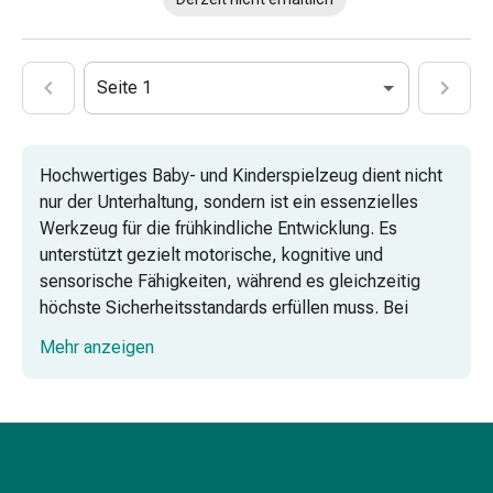
mittel
Mücken-
&
Zeckenschutz
Seite 1
Zeckenpinzette
Anti-
Wurmmittel
Hochwertiges Baby- und Kinderspielzeug dient nicht
Rezeptpflichtige
nur der Unterhaltung, sondern ist ein essenzielles
Arzneimittel
Werkzeug für die frühkindliche Entwicklung. Es
Rezeptpflichtige
unterstützt gezielt motorische, kognitive und
Arzneimittel
sensorische Fähigkeiten, während es gleichzeitig
Vaginalbeschwerden
höchste Sicherheitsstandards erfüllen muss. Bei
Menstruation
Coop Vitality finden Eltern eine fachkundig kuratierte
Wechseljahre
Mehr anzeigen
Auswahl an Spielwaren, die Funktionalität mit
Scheideninfektion
pädagogischem Mehrwert verbinden und Kindern
Vaginalgesundheit
dabei helfen, ihre Umwelt sicher zu explorieren.
Vitamine
&
Gezielte Entwicklungsförderung durch
Mineralstoffe
pädagogisches Spielzeug