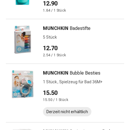
12.90
Harnwegsbeschwerden
Prostata
1.84 / 1 Stück
Nieren-
und
MUNCHKIN
Badestifte
Blasenbeschwerden
5 Stück
Schmerzen
&
12.70
Fieber
2.54 / 1 Stück
Kopfschmerzen
&
Migräne
MUNCHKIN
Bubble Besties
Muskel-
1 Stück, Spielzeug für Bad 36M+
&
15.50
Gelenkschmerzen
Schmerzmittel
15.50 / 1 Stück
Schmerztherapie
Derzeit nicht erhältlich
Kühlen
Wärmen
Stress