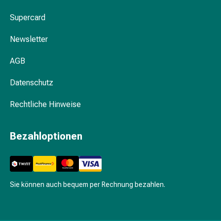
Körperpflege
Supercard
&
Schönheit
Newsletter
Gesichtspflege
Augenpflege
AGB
Peeling
Pflegemasken
Datenschutz
Reinigung
Reinigungs-
Rechtliche Hinweise
Accessoires
Kosmetiktücher
Bezahloptionen
&
Kosmetikbedarf
Nachtcreme
Gesichtskuren
Sie können auch bequem per Rechnung bezahlen.
Tagescreme
Gesichtswasser
Gesichtsöl