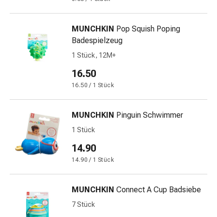
Schwitzen
Unreine
Haut
MUNCHKIN
Pop Squish Poping
Fieberblasen
Badespielzeug
Hautausschlag
1 Stück, 12M+
Akne
Naturmittel
16.50
Bachblütentherapie
16.50 / 1 Stück
Aus
Pflanzenknospen
MUNCHKIN
Pinguin Schwimmer
Homöopathie
Phytotherapie
1 Stück
Schüssler-
14.90
Salz
14.90 / 1 Stück
Spagyrika
Anthroposophika
Niere,
MUNCHKIN
Connect A Cup Badsiebe
Blase,
7 Stück
Prostata