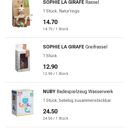
SOPHIE LA GIRAFE
Rassel
Gedächtnis-
&
1 Stück, Natur'rings
Konzentrationsstörung
14.70
Allergien
14.70 / 1 Stück
&
Heuschnupfen
Antiallergika
SOPHIE LA GIRAFE
Greifrassel
Haut
1 Stück
Nase
Magen-
12.90
Darm
12.90 / 1 Stück
Durchfall
Hämorrhoiden
NUBY
Badespielzeug Wasserwerk
Magenbrennen
Übelkeit
1 Stück, beliebig zusammensteckbar
&
24.50
Erbrechen
24.50 / 1 Stück
Verdauung,
Blähungen