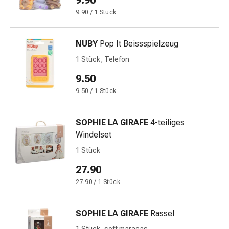
9.90
&
9.90 / 1 Stück
Netzverbände
Verbandsmaterial
NUBY
Pop It Beissspielzeug
Verbrennungen
&
1 Stück, Telefon
Sonnenbrand
9.50
Verbandwechsel-
9.50 / 1 Stück
Sets
Wundauflagen
Wundbehandlung
SOPHIE LA GIRAFE
4-teiliges
Wundsprays
Windelset
Wundverschlussstreifen
1 Stück
&
27.90
-
kleber
27.90 / 1 Stück
Ziehsalbe
Tupfer
SOPHIE LA GIRAFE
Rassel
Ohren