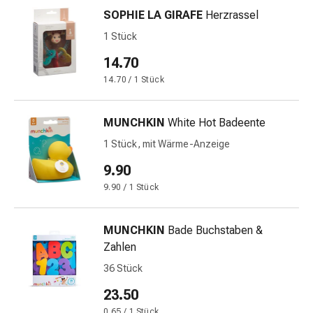
&
SOPHIE LA GIRAFE
Herzrassel
Krämpfe
1 Stück
Verstopfung
14.70
Medizinische
Hautpflege
14.70 / 1 Stück
Ekzeme
&
MUNCHKIN
White Hot Badeente
Juckreiz
1 Stück, mit Wärme-Anzeige
Hühneraugen
&
9.90
Warzen
9.90 / 1 Stück
Nagel-
&
MUNCHKIN
Bade Buchstaben &
Fusspilz
Zahlen
Narbenbehandlung
Trockene
36 Stück
Haut
23.50
Krankhaftes
0.65 / 1 Stück