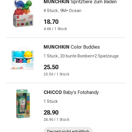
MUNCHKIN
Spritztiere zum Baden
&
4 Stück, 9M+ Ocean
Schlaf
Beruhigung
18.70
Stimmungsschwankungen
4.68 / 1 Stück
Schlafstörungen
Rhonchopathie
MUNCHKIN
Color Buddies
(Schnarchen)
Atemwege
1 Stück, 20 bunte Bomben+2 Spielzeuge
Nasenmittel
25.50
Atmungstraktbeschwerden
25.50 / 1 Stück
Infektionen
Windpocken
Stoffwechsel
CHICCO
Baby's Fotohandy
Osteoporose
1 Stück
Immunsuppressiva
Insektenschutz
28.90
und
28.90 / 1 Stück
-
Derzeit nicht erhältlich