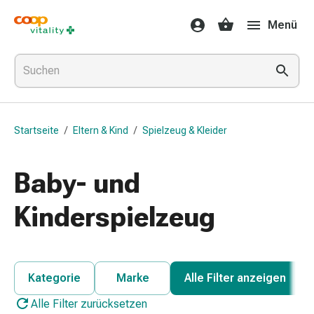
Medikamente
Menü
&
Gesundheit
Grippe
&
Erkältung
Halsbonbons
Startseite
/
Eltern & Kind
/
Spielzeug & Kleider
Grippe-
&
Erkältung
Baby- und
Medikamente
Halsschmerzen
Kinderspielzeug
Husten
&
Bronchitis
Inhalationsgeräte
Kategorie
Marke
Alle Filter anzeigen
&
Alle Filter zurücksetzen
Zubehör