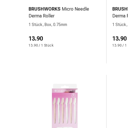
&
BRUSHWORKS
Micro Needle
BRUS
Netzverbände
Derma Roller
Derma R
Verbandsmaterial
1 Stück, Box, 0.75mm
1 Stück,
Verbrennungen
&
13.90
13.90
Sonnenbrand
13.90 / 1 Stück
13.90 / 1
Verbandwechsel-
Sets
Wundauflagen
Wundbehandlung
Wundsprays
Wundverschlussstreifen
&
-
kleber
Ziehsalbe
Tupfer
Ohren