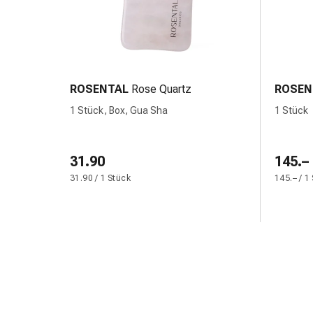
Gedächtnis-
&
Konzentrationsstörung
Allergien
&
ROSENTAL
Rose Quartz
ROSEN
Heuschnupfen
Antiallergika
1 Stück, Box, Gua Sha
1 Stück
Haut
Nase
Magen-
31.90
145.–
Darm
31.90 / 1 Stück
145.– / 1
Durchfall
Hämorrhoiden
Magenbrennen
Übelkeit
&
Erbrechen
Verdauung,
Blähungen