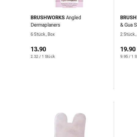
und
Augen
Ohrenbeschwerden
BRUSHWORKS
Angled
BRUS
Ohrenpflege
Dermaplaners
& Gua 
Augentropfen
6 Stück, Box
2 Stück,
Augenentzündungen
Augenverbände
13.90
19.90
Augenhygiene
2.32 / 1 Stück
9.95 / 1 
Herz
&
Kreislauf
Herztherapie
Kompressions-
Strümpfe
Kreislaufbeschwerden
Rauchstopp
Venenbeschwerden
Herznerven-
Störung