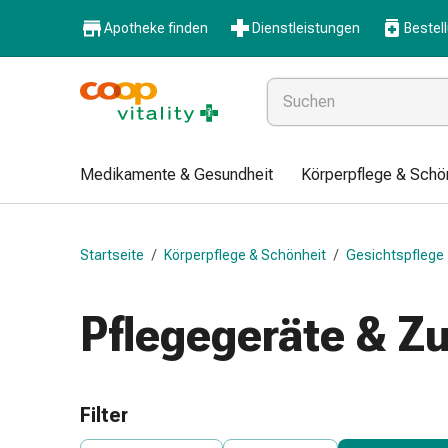
Medikamente
Apotheke finden
Dienstleistungen
Bestel
&
Gesundheit
Grippe
&
Erkältung
Halsbonbons
Medikamente & Gesundheit
Körperpflege & Schö
Grippe-
&
Erkältung
Startseite
/
Körperpflege & Schönheit
/
Gesichtspflege
Medikamente
Halsschmerzen
Husten
Pflegegeräte & Z
&
Bronchitis
Inhalationsgeräte
&
Filter
Zubehör