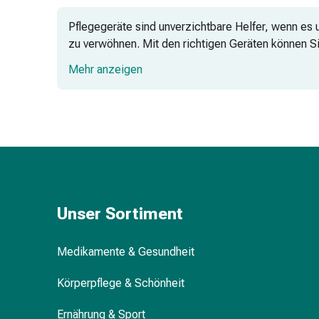
&
Pflegegeräte sind unverzichtbare Helfer, wenn es u
Krämpfe
zu verwöhnen. Mit den richtigen Geräten können S
Verstopfung
Medizinische
Mehr anzeigen
Hautpflege
Ekzeme
Bestellen Sie Ihr Pflegezubehör bequem
&
Juckreiz
Hühneraugen
&
Warzen
Nagel-
Unser Sortiment
&
Fusspilz
Medikamente & Gesundheit
Narbenbehandlung
Trockene
Körperpflege & Schönheit
Haut
Krankhaftes
Ernährung & Sport