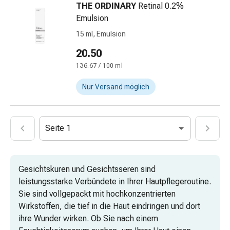
THE ORDINARY
Retinal 0.2%
Körperpflege
Emulsion
&
Schönheit
15 ml, Emulsion
Gesichtspflege
20.50
Augenpflege
136.67 / 100 ml
Peeling
Pflegemasken
Nur Versand möglich
Reinigung
Reinigungs-
Accessoires
Seite 1
Kosmetiktücher
&
Kosmetikbedarf
Gesichtskuren und Gesichtsseren sind
Nachtcreme
leistungsstarke Verbündete in Ihrer Hautpflegeroutine.
Gesichtskuren
Sie sind vollgepackt mit hochkonzentrierten
Tagescreme
Wirkstoffen, die tief in die Haut eindringen und dort
Gesichtswasser
ihre Wunder wirken. Ob Sie nach einem
Gesichtsöl