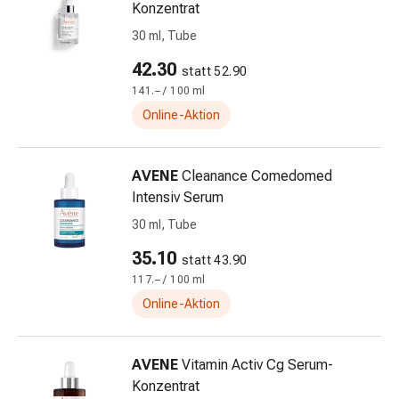
Konzentrat
Gedächtnis-
&
30 ml, Tube
Konzentrationsstörung
42.30
statt 52.90
Allergien
141.– / 100 ml
&
Heuschnupfen
Online-Aktion
Antiallergika
Haut
AVENE
Cleanance Comedomed
Nase
Intensiv Serum
Magen-
Darm
30 ml, Tube
Durchfall
35.10
statt 43.90
Hämorrhoiden
117.– / 100 ml
Magenbrennen
Online-Aktion
Übelkeit
&
Erbrechen
AVENE
Vitamin Activ Cg Serum-
Verdauung,
Konzentrat
Blähungen