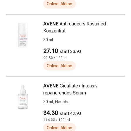
Online-Aktion
&
Netzverbände
Verbandsmaterial
AVENE
Antirougeurs Rosamed
Verbrennungen
Konzentrat
&
30 ml
Sonnenbrand
Verbandwechsel-
27.10
statt 33.90
Sets
90.33 / 100 ml
Wundauflagen
Online-Aktion
Wundbehandlung
Wundsprays
Wundverschlussstreifen
AVENE
Cicalfate+ Intensiv
&
reparierendes Serum
-
30 ml, Flasche
kleber
Ziehsalbe
34.30
statt 42.90
Tupfer
114.33 / 100 ml
Ohren
Online-Aktion