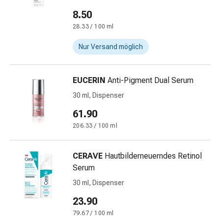
Schwitzen
Unreine
8.50
Haut
28.33 / 100 ml
Fieberblasen
Nur Versand möglich
Hautausschlag
Akne
Naturmittel
EUCERIN
Anti-Pigment Dual Serum
Bachblütentherapie
Aus
30 ml, Dispenser
Pflanzenknospen
61.90
Homöopathie
206.33 / 100 ml
Phytotherapie
Schüssler-
Salz
CERAVE
Hautbilderneuerndes Retinol
Spagyrika
Serum
Anthroposophika
30 ml, Dispenser
Niere,
23.90
Blase,
Prostata
79.67 / 100 ml