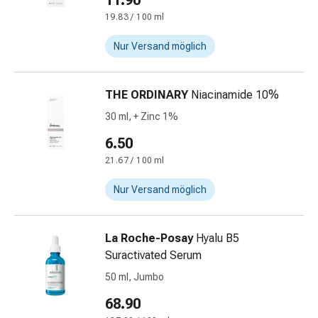
11.90
&
19.83 / 100 ml
Schlaf
Beruhigung
Nur Versand möglich
Stimmungsschwankungen
Schlafstörungen
THE ORDINARY
Niacinamide 10%
Rhonchopathie
(Schnarchen)
30 ml, + Zinc 1%
Atemwege
6.50
Nasenmittel
21.67 / 100 ml
Atmungstraktbeschwerden
Infektionen
Nur Versand möglich
Windpocken
Stoffwechsel
Osteoporose
La Roche-Posay
Hyalu B5
Immunsuppressiva
Suractivated Serum
Insektenschutz
50 ml, Jumbo
und
68.90
-