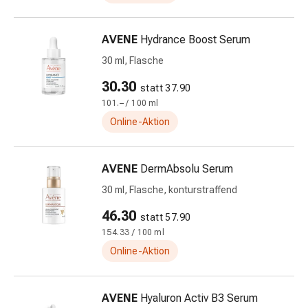
und
Augen
Ohrenbeschwerden
AVENE
Hydrance Boost Serum
Ohrenpflege
30 ml, Flasche
Augentropfen
Augenentzündungen
30.30
statt 37.90
Augenverbände
101.– / 100 ml
Augenhygiene
Online-Aktion
Herz
&
Kreislauf
AVENE
DermAbsolu Serum
Herztherapie
30 ml, Flasche, konturstraffend
Kompressions-
46.30
Strümpfe
statt 57.90
Kreislaufbeschwerden
154.33 / 100 ml
Rauchstopp
Online-Aktion
Venenbeschwerden
Herznerven-
AVENE
Hyaluron Activ B3 Serum
Störung