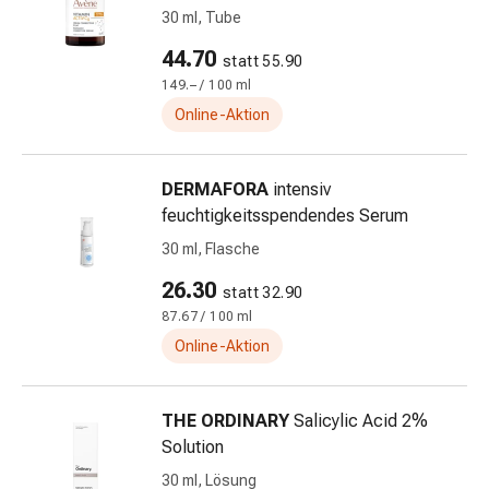
30 ml, Tube
&
Krämpfe
44.70
statt 55.90
Verstopfung
149.– / 100 ml
Medizinische
Online-Aktion
Hautpflege
Ekzeme
&
DERMAFORA
intensiv
Juckreiz
feuchtigkeitsspendendes Serum
Hühneraugen
30 ml, Flasche
&
Warzen
26.30
statt 32.90
Nagel-
87.67 / 100 ml
&
Online-Aktion
Fusspilz
Narbenbehandlung
Trockene
THE ORDINARY
Salicylic Acid 2%
Haut
Solution
Krankhaftes
30 ml, Lösung