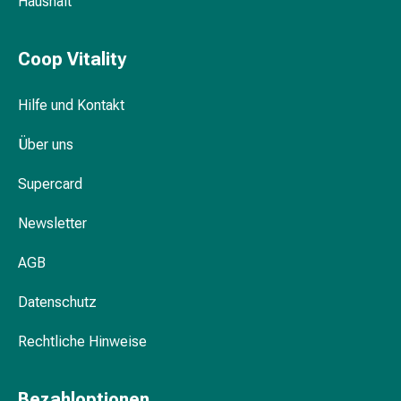
Haushalt
Trockenshampoo
Schuppen
Haarstyling-
Coop Vitality
Tools
Intimpflege
Hilfe und Kontakt
Binden
Menstruationsunterwäsche
Über uns
Intimpflegezubehör
Intimpflegetücher
Supercard
Waschlotions
Newsletter
&
Waschgels
AGB
Periodencup
Tampons
Datenschutz
Für
den
Rechtliche Hinweise
Körper
Bodylotion
Hautpflege
Bezahloptionen