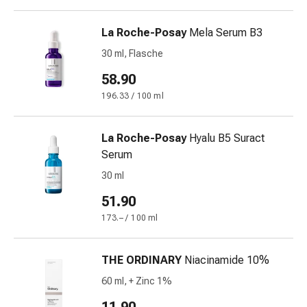
Harnwegsbeschwerden
Prostata
La Roche-Posay
Mela Serum B3
Nieren-
30 ml, Flasche
und
Blasenbeschwerden
58.90
Schmerzen
196.33 / 100 ml
&
Fieber
La Roche-Posay
Hyalu B5 Suract
Kopfschmerzen
Serum
&
Migräne
30 ml
Muskel-
51.90
&
173.– / 100 ml
Gelenkschmerzen
Schmerzmittel
Schmerztherapie
THE ORDINARY
Niacinamide 10%
Kühlen
60 ml, + Zinc 1%
Wärmen
Stress