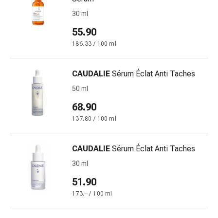
Vitamine
30 ml
Mineralstoffe
Kombipräparate
55.90
Zahn-
186.33 / 100 ml
&
Mundgesundheit
CAUDALIE
Sérum Éclat Anti Taches
Kariesprophylaxe
Trockener
50 ml
Mund
68.90
(Xerostomie)
137.80 / 100 ml
Munddesinfektionsmittel
Aphten
und
CAUDALIE
Sérum Éclat Anti Taches
Mundentzündungen
30 ml
Haar-
Medikamente
51.90
Haarausfallpräparate
173.– / 100 ml
Kopfhautbeschwerden
Kopfläuse