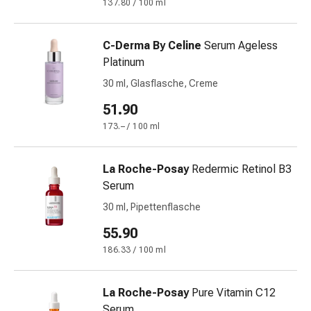
mittel
137.80 / 100 ml
Mücken-
&
C-Derma By Celine
Serum Ageless
Zeckenschutz
Platinum
Zeckenpinzette
30 ml, Glasflasche, Creme
Anti-
Wurmmittel
51.90
Rezeptpflichtige
173.– / 100 ml
Arzneimittel
Rezeptpflichtige
Arzneimittel
La Roche-Posay
Redermic Retinol B3
Vaginalbeschwerden
Serum
Menstruation
30 ml, Pipettenflasche
Wechseljahre
55.90
Scheideninfektion
Vaginalgesundheit
186.33 / 100 ml
Vitamine
&
La Roche-Posay
Pure Vitamin C12
Mineralstoffe
Serum