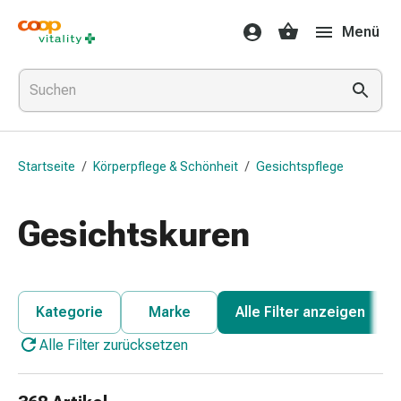
Medikamente
Menü
&
Gesundheit
Grippe
&
Erkältung
Halsbonbons
Startseite
/
Körperpflege & Schönheit
/
Gesichtspflege
Grippe-
&
Erkältung
Gesichtskuren
Medikamente
Halsschmerzen
Husten
&
Kategorie
Marke
Alle Filter anzeigen
Bronchitis
Alle Filter zurücksetzen
Inhalationsgeräte
&
Zubehör