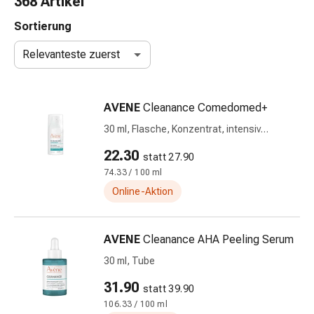
368 Artikel
Nasenreiniger
Taschentücher
Sortierung
Schnupfen
Relevanteste zuerst
Wund-
&
Brandversorgung
AVENE
Cleanance Comedomed+
Elastische
Wundbinden
30 ml, Flasche, Konzentrat, intensiv
Kompressen
Konzentrat
22.30
statt 27.90
Fingerverbände
74.33 / 100 ml
Fixationspflaster
Gazen
Online-Aktion
Kompressionsbinden
Pflaster
AVENE
Cleanance AHA Peeling Serum
Pflasterbinden,
Tapes
30 ml, Tube
&
31.90
statt 39.90
Zubehör
106.33 / 100 ml
Schlauch-