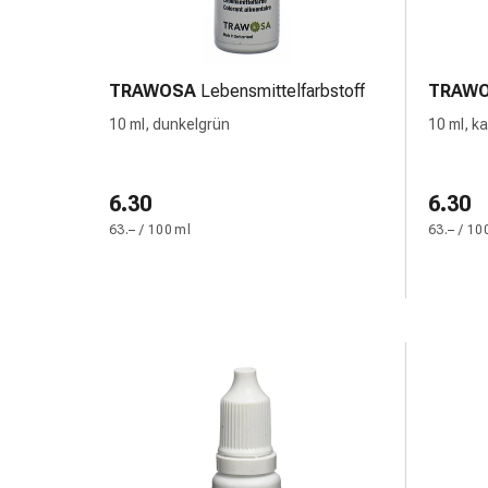
Störung
Gedächtnis-
&
Konzentrationsstörung
TRAWOSA
Lebensmittelfarbstoff
TRAW
Allergien
10 ml, dunkelgrün
10 ml, k
&
Heuschnupfen
Antiallergika
6.30
6.30
Haut
63.– / 100 ml
63.– / 10
Nase
Magen-
Darm
Durchfall
Hämorrhoiden
Magenbrennen
Übelkeit
&
Erbrechen
Verdauung,