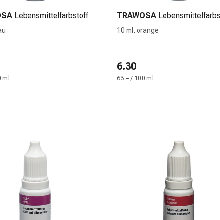
OSA
Lebensmittelfarbstoff
TRAWOSA
Lebensmittelfarbs
au
10 ml, orange
6.30
0 ml
63.– / 100 ml