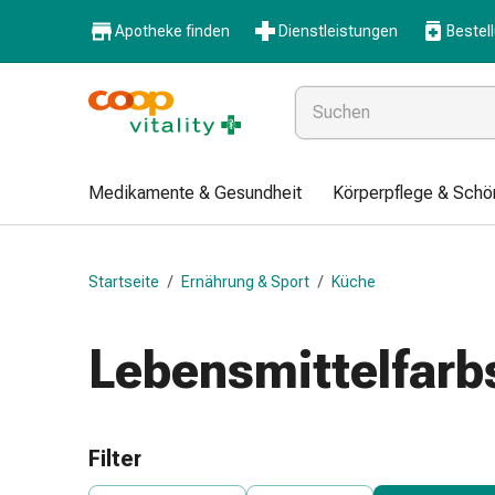
Medikamente
Apotheke finden
Dienstleistungen
Bestel
&
Gesundheit
Grippe
&
Erkältung
Halsbonbons
Medikamente & Gesundheit
Körperpflege & Schö
Grippe-
&
Erkältung
Startseite
/
Ernährung & Sport
/
Küche
Medikamente
Halsschmerzen
Husten
Lebensmittelfarb
&
Bronchitis
Inhalationsgeräte
&
Filter
Zubehör