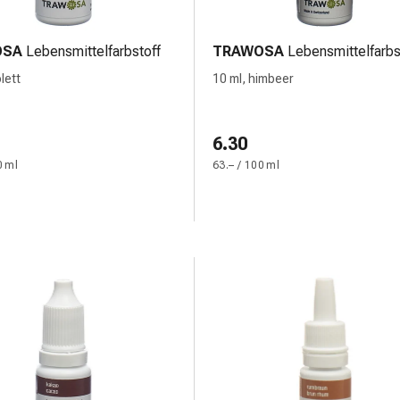
OSA
Lebensmittelfarbstoff
TRAWOSA
Lebensmittelfarbs
olett
10 ml, himbeer
6.30
0 ml
63.– / 100 ml