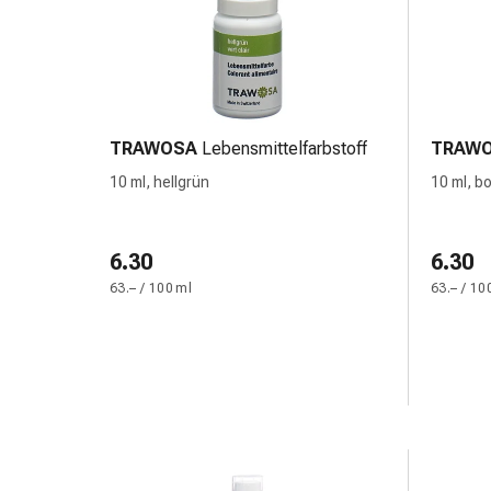
Krankhaftes
Schwitzen
Unreine
Haut
Fieberblasen
Hautausschlag
TRAWOSA
Lebensmittelfarbstoff
TRAW
Akne
10 ml, hellgrün
10 ml, b
Naturmittel
Bachblütentherapie
Aus
6.30
6.30
Pflanzenknospen
63.– / 100 ml
63.– / 10
Homöopathie
Phytotherapie
Schüssler-
Salz
Spagyrika
Anthroposophika
Niere,
Blase,