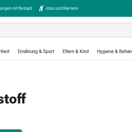
lungen mit Rezept
Jobs und Karriere
nheit
Ernährung & Sport
Eltern & Kind
Hygiene & Behan
stoff