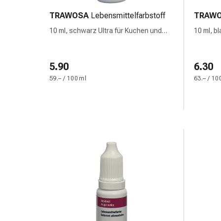
&
TRAWOSA
Lebensmittelfarbstoff
TRAW
Netzverbände
10 ml, schwarz Ultra für Kuchen und
10 ml, bl
Verbandsmaterial
Flüssigkeiten
Verbrennungen
&
5.90
6.30
Sonnenbrand
59.– / 100 ml
63.– / 10
Verbandwechsel-
Sets
Wundauflagen
Wundbehandlung
Wundsprays
Wundverschlussstreifen
&
-
kleber
Ziehsalbe
Tupfer
Ohren