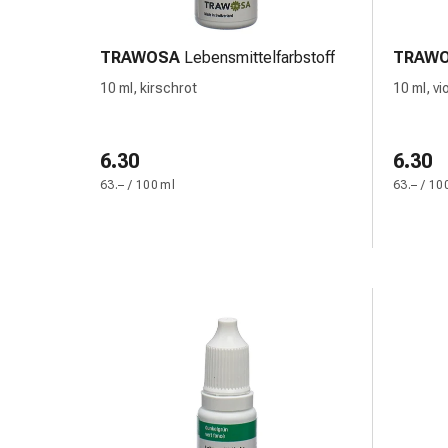
und
Augen
Ohrenbeschwerden
TRAWOSA
Lebensmittelfarbstoff
TRAW
Ohrenpflege
10 ml, kirschrot
10 ml, vi
Augentropfen
Augenentzündungen
Augenverbände
6.30
6.30
Augenhygiene
63.– / 100 ml
63.– / 10
Herz
&
Kreislauf
Herztherapie
Kompressions-
Strümpfe
Kreislaufbeschwerden
Rauchstopp
Venenbeschwerden
Blutgerinnung
Herznerven-