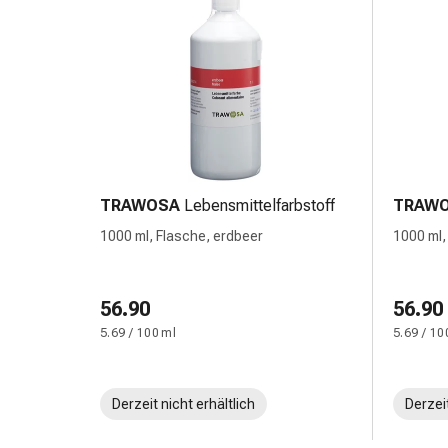
Prostata
Harnwegsbeschwerden
Prostata
Nieren-
und
Blasenbeschwerden
Schmerzen
&
Fieber
TRAWOSA
Lebensmittelfarbstoff
TRAW
Kopfschmerzen
1000 ml, Flasche, erdbeer
1000 ml,
&
Migräne
Muskel-
56.90
56.90
&
5.69 / 100 ml
5.69 / 10
Gelenkschmerzen
Schmerzmittel
Schmerztherapie
Derzeit nicht erhältlich
Derzeit
Kühlen
Wärmen