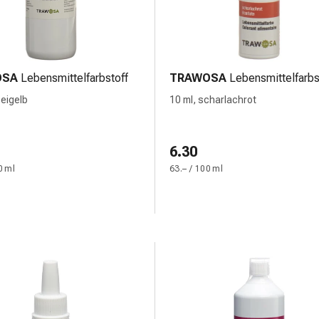
OSA
Lebensmittelfarbstoff
TRAWOSA
Lebensmittelfarbs
 eigelb
10 ml, scharlachrot
6.30
0 ml
63.– / 100 ml