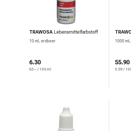
Blähungen
&
Krämpfe
Verstopfung
TRAWOSA
Lebensmittelfarbstoff
TRAW
Medizinische
Hautpflege
10 ml, erdbeer
1000 ml,
Ekzeme
&
6.30
Juckreiz
55.90
Hühneraugen
63.– / 100 ml
5.59 / 10
&
Warzen
Nagel-
&
Fusspilz
Narbenbehandlung
Trockene
Haut