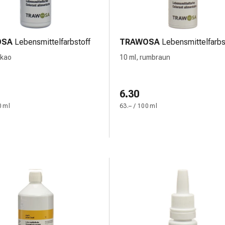
OSA
Lebensmittelfarbstoff
TRAWOSA
Lebensmittelfarbs
akao
10 ml, rumbraun
6.30
0 ml
63.– / 100 ml