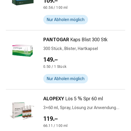
109.–
Schwitzen
Unreine
60.56 / 100 ml
Haut
Nur Abholen möglich
Fieberblasen
Hautausschlag
Akne
PANTOGAR
Kaps Blist 300 Stk
Naturmittel
300 Stück, Blister, Hartkapsel
Bachblütentherapie
Aus
149.–
Pflanzenknospen
0.50 / 1 Stück
Homöopathie
Phytotherapie
Nur Abholen möglich
Schüssler-
Salz
ALOPEXY
Lös 5 % Spr 60 ml
Spagyrika
Anthroposophika
3 × 60 ml, Spray, Lösung zur Anwendung
Niere,
auf der Haut
119.–
Blase,
66.11 / 100 ml
Prostata