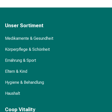
Körperpflege
Nährstoffreiche Tabletten für gesundes
&
Haar
Schönheit
Gesichtspflege
Unser Sortiment
Augenpflege
Peeling
Medikamente & Gesundheit
Pflegemasken
Reinigung
Körperpflege & Schönheit
Reinigungs-
Accessoires
Ernährung & Sport
Kosmetiktücher
&
Eltern & Kind
Kosmetikbedarf
Hygiene & Behandlung
Nachtcreme
Gesichtskuren
Haushalt
Tagescreme
Gesichtswasser
Gesichtsöl
Coop Vitality