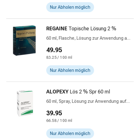
Harnwegsbeschwerden
Nur Abholen möglich
Prostata
Nieren-
und
REGAINE
Topische Lösung 2 %
Blasenbeschwerden
60 ml, Flasche, Lösung zur Anwendung auf
Schmerzen
der Haut
&
49.95
Fieber
83.25 / 100 ml
Kopfschmerzen
&
Nur Abholen möglich
Migräne
Muskel-
ALOPEXY
Lös 2 % Spr 60 ml
&
Gelenkschmerzen
60 ml, Spray, Lösung zur Anwendung auf
Schmerzmittel
der Haut
39.95
Schmerztherapie
66.58 / 100 ml
Kühlen
Wärmen
Nur Abholen möglich
Stress