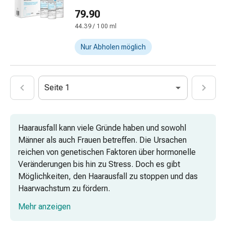
Vitamine
auf der Haut
79.90
Mineralstoffe
44.39 / 100 ml
Kombipräparate
Zahn-
Nur Abholen möglich
&
Mundgesundheit
Kariesprophylaxe
Seite 1
Trockener
Mund
(Xerostomie)
Munddesinfektionsmittel
Haarausfall kann viele Gründe haben und sowohl
Aphten
Männer als auch Frauen betreffen. Die Ursachen
und
reichen von genetischen Faktoren über hormonelle
Mundentzündungen
Veränderungen bis hin zu Stress. Doch es gibt
Haar-
Möglichkeiten, den Haarausfall zu stoppen und das
Medikamente
Haarwachstum zu fördern.
Haarausfallpräparate
Mehr anzeigen
Topische Lösungen und Sprays gegen
Kopfhautbeschwerden
Haarausfall
Kopfläuse