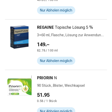
49.83 / 100 ml
&
Netzverbände
Nur Abholen möglich
Verbandsmaterial
Verbrennungen
REGAINE
Topische Lösung 5 %
&
Sonnenbrand
3 × 60 ml, Flasche, Lösung zur Anwendung
Verbandwechsel-
auf der Haut
149.–
Sets
82.78 / 100 ml
Wundauflagen
Wundbehandlung
Nur Abholen möglich
Wundsprays
Wundverschlussstreifen
&
PRIORIN
N
-
90 Stück, Blister, Weichkapsel
kleber
51.95
Ziehsalbe
Tupfer
0.58 / 1 Stück
Ohren
Nur Abholen möglich