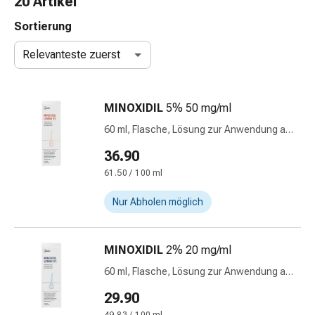
20 Artikel
Nasenreiniger
Taschentücher
Sortierung
Schnupfen
Relevanteste zuerst
Wund-
&
Brandversorgung
MINOXIDIL
5% 50 mg/ml
Elastische
Wundbinden
60 ml, Flasche, Lösung zur Anwendung auf
Kompressen
der Haut
36.90
Fingerverbände
61.50 / 100 ml
Fixationspflaster
Gazen
Nur Abholen möglich
Kompressionsbinden
Pflaster
Pflasterbinden,
MINOXIDIL
2% 20 mg/ml
Tapes
60 ml, Flasche, Lösung zur Anwendung auf
&
der Haut
Zubehör
29.90
Schlauch-