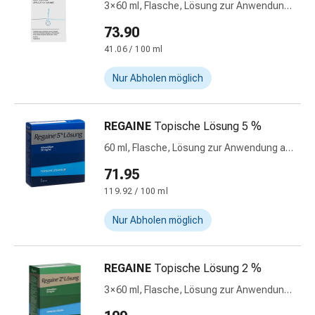
3 × 60 ml, Flasche, Lösung zur Anwendung
&
auf der Haut
Krämpfe
73.90
Verstopfung
41.06 / 100 ml
Medizinische
Nur Abholen möglich
Hautpflege
Ekzeme
&
REGAINE
Topische Lösung 5 %
Juckreiz
Hühneraugen
60 ml, Flasche, Lösung zur Anwendung auf
der Haut
&
71.95
Warzen
119.92 / 100 ml
Nagel-
&
Nur Abholen möglich
Fusspilz
Narbenbehandlung
Trockene
REGAINE
Topische Lösung 2 %
Haut
3 × 60 ml, Flasche, Lösung zur Anwendung
Krankhaftes
auf der Haut