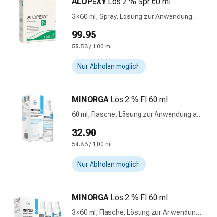
mittel
ALOPEXY
Lös 2 % Spr 60 ml
Mücken-
3 × 60 ml, Spray, Lösung zur Anwendung
&
auf der Haut
99.95
Zeckenschutz
Zeckenpinzette
55.53 / 100 ml
Anti-
Nur Abholen möglich
Wurmmittel
Rezeptpflichtige
Arzneimittel
MINORGA
Lös 2 % Fl 60 ml
Rezeptpflichtige
60 ml, Flasche, Lösung zur Anwendung auf
Arzneimittel
der Haut
Vaginalbeschwerden
32.90
Menstruation
54.83 / 100 ml
Wechseljahre
Scheideninfektion
Nur Abholen möglich
Vaginalgesundheit
Vitamine
MINORGA
Lös 2 % Fl 60 ml
&
Mineralstoffe
3 × 60 ml, Flasche, Lösung zur Anwendung