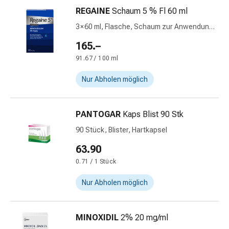
Gedächtnis-
REGAINE
Schaum 5 % Fl 60 ml
&
3 × 60 ml, Flasche, Schaum zur Anwendung
Konzentrationsstörung
auf der Haut
Allergien
165.–
&
91.67 / 100 ml
Heuschnupfen
Antiallergika
Nur Abholen möglich
Haut
Nase
PANTOGAR
Kaps Blist 90 Stk
Magen-
Darm
90 Stück, Blister, Hartkapsel
Durchfall
63.90
Hämorrhoiden
0.71 / 1 Stück
Magenbrennen
Übelkeit
Nur Abholen möglich
&
Erbrechen
Verdauung,
MINOXIDIL
2% 20 mg/ml
Blähungen