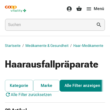
Medikamente
Menü
&
Gesundheit
Grippe
&
Erkältung
Halsbonbons
Startseite
/
Medikamente & Gesundheit
/
Haar-Medikamente
Grippe-
&
Erkältung
Haarausfallpräparate
Medikamente
Halsschmerzen
Husten
&
Kategorie
Marke
Alle Filter anzeigen
Bronchitis
Alle Filter zurücksetzen
Inhalationsgeräte
&
Zubehör