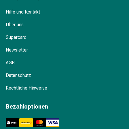
Pflegegeräte
&
Hilfe und Kontakt
Zubehör
Für
Über uns
die
Haare
Supercard
Spülungen
&
Newsletter
Kuren
AGB
Bürsten
&
Datenschutz
Kämme
Tönungen
Rechtliche Hinweise
&
Färbungen
Haarstyling
Bezahloptionen
Haaröl
Haarwasser
Shampoo