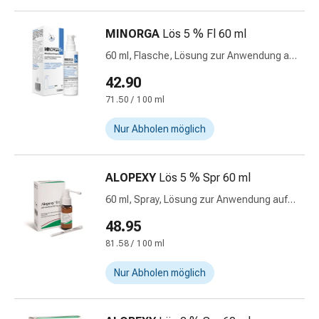
&
Schlaf
MINORGA
Lös 5 % Fl 60 ml
Beruhigung
60 ml, Flasche, Lösung zur Anwendung auf
Stimmungsschwankungen
der Haut
42.90
Schlafstörungen
Rhonchopathie
71.50 / 100 ml
(Schnarchen)
Nur Abholen möglich
Atemwege
Nasenmittel
Atmungstraktbeschwerden
ALOPEXY
Lös 5 % Spr 60 ml
Infektionen
60 ml, Spray, Lösung zur Anwendung auf
Windpocken
der Haut
Stoffwechsel
48.95
Osteoporose
81.58 / 100 ml
Immunsuppressiva
Insektenschutz
Nur Abholen möglich
und
-