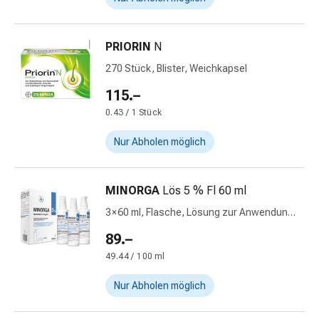
und
Augen
Ohrenbeschwerden
PRIORIN
N
Ohrenpflege
270 Stück, Blister, Weichkapsel
Augentropfen
Augenentzündungen
115.–
Augenverbände
0.43 / 1 Stück
Augenhygiene
Herz
Nur Abholen möglich
&
Kreislauf
Herztherapie
MINORGA
Lös 5 % Fl 60 ml
Kompressions-
3 × 60 ml, Flasche, Lösung zur Anwendung
Strümpfe
auf der Haut
89.–
Kreislaufbeschwerden
Rauchstopp
49.44 / 100 ml
Venenbeschwerden
Nur Abholen möglich
Herznerven-
Störung