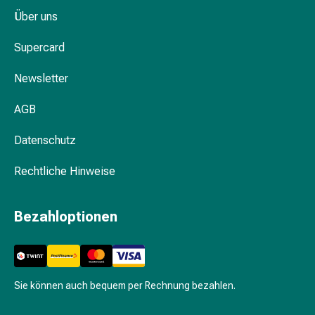
&
Über uns
Krämpfe
Verstopfung
Supercard
Medizinische
Newsletter
Hautpflege
Ekzeme
AGB
&
Juckreiz
Datenschutz
Hühneraugen
&
Rechtliche Hinweise
Warzen
Nagel-
Bezahloptionen
&
Fusspilz
Narbenbehandlung
Trockene
Haut
Sie können auch bequem per Rechnung bezahlen.
Krankhaftes