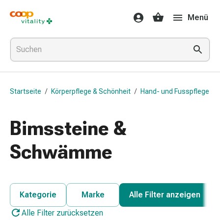
Medikamente
Menü
&
Gesundheit
Grippe
&
Erkältung
Halsbonbons
Startseite
/
Körperpflege & Schönheit
/
Hand- und Fusspflege
Grippe-
&
Erkältung
Bimssteine &
Medikamente
Halsschmerzen
Schwämme
Husten
&
Bronchitis
Inhalationsgeräte
Kategorie
Marke
Alle Filter anzeigen
&
Alle Filter zurücksetzen
Zubehör