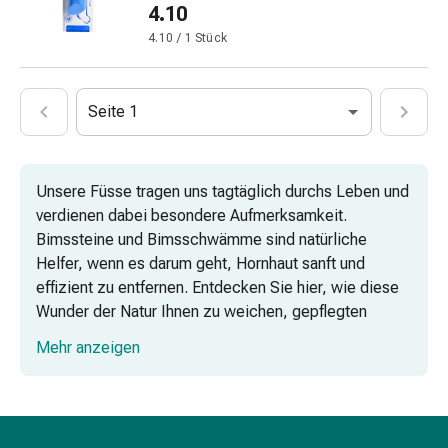
und
4.10
Augen
4.10 / 1 Stück
Ohrenbeschwerden
Ohrenpflege
Augentropfen
Seite 1
Augenentzündungen
Augenverbände
Augenhygiene
Unsere Füsse tragen uns tagtäglich durchs Leben und
Herz
verdienen dabei besondere Aufmerksamkeit.
&
Bimssteine und Bimsschwämme sind natürliche
Kreislauf
Helfer, wenn es darum geht, Hornhaut sanft und
Herztherapie
effizient zu entfernen. Entdecken Sie hier, wie diese
Kompressions-
Wunder der Natur Ihnen zu weichen, gepflegten
Strümpfe
Füssen verhelfen können.
Kreislaufbeschwerden
Mehr anzeigen
Rauchstopp
Warum ein Bimsstein gegen Hornhaut?
Venenbeschwerden
Herznerven-
Störung