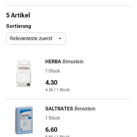
Nasenreiniger
Taschentücher
5 Artikel
Schnupfen
Wund-
Sortierung
&
Relevanteste zuerst
Brandversorgung
Elastische
Wundbinden
HERBA
Bimsstein
Kompressen
Fingerverbände
1 Stück
Fixationspflaster
4.30
Gazen
4.30 / 1 Stück
Kompressionsbinden
Pflaster
Pflasterbinden,
SALTRATES
Bimsstein
Tapes
1 Stück
&
Zubehör
6.60
Schlauch-