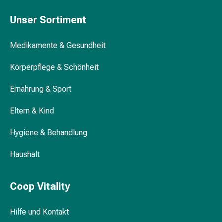
Gedächtnis-
Vom Lavagebirge zu samtweichen Sohlen
&
Unser Sortiment
Konzentrationsstörung
Allergien
Medikamente & Gesundheit
Bimsschwamm: Flexibel und gründlich
&
Heuschnupfen
Körperpflege & Schönheit
Antiallergika
Haut
Ernährung & Sport
Nase
Eltern & Kind
Magen-
Darm
Hygiene & Behandlung
Durchfall
Hämorrhoiden
Haushalt
Magenbrennen
Übelkeit
&
Coop Vitality
Erbrechen
Verdauung,
Hilfe und Kontakt
Blähungen