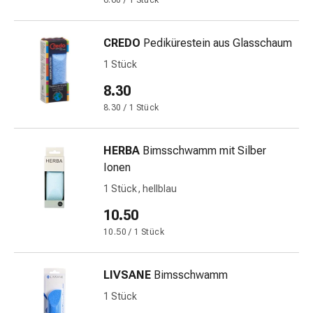
6.60 / 1 Stück
&
Netzverbände
CREDO
Pedikürestein aus Glasschaum
Verbandsmaterial
Verbrennungen
1 Stück
&
8.30
Sonnenbrand
8.30 / 1 Stück
Verbandwechsel-
Sets
Wundauflagen
HERBA
Bimsschwamm mit Silber
Wundbehandlung
Ionen
Wundsprays
1 Stück, hellblau
Wundverschlussstreifen
10.50
&
-
10.50 / 1 Stück
kleber
Ziehsalbe
LIVSANE
Bimsschwamm
Tupfer
1 Stück
Ohren