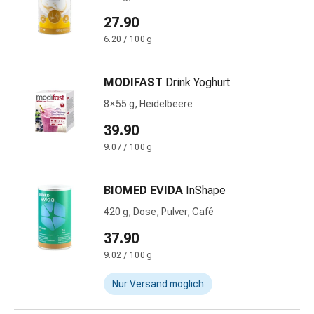
Krankhaftes
Schwitzen
27.90
Unreine
6.20 / 100 g
Haut
Fieberblasen
MODIFAST
Drink Yoghurt
Hautausschlag
Akne
8 × 55 g, Heidelbeere
Naturmittel
39.90
Bachblütentherapie
9.07 / 100 g
Aus
Pflanzenknospen
Homöopathie
BIOMED EVIDA
InShape
Phytotherapie
420 g, Dose, Pulver, Café
Schüssler-
37.90
Salz
Spagyrika
9.02 / 100 g
Anthroposophika
Nur Versand möglich
Niere,
Blase,