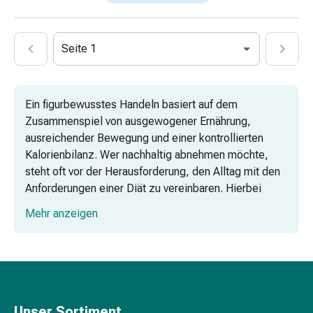
Vaginalgesundheit
Vitamine
&
Seite 1
Mineralstoffe
Vitamine
Mineralstoffe
Ein figurbewusstes Handeln basiert auf dem
Kombipräparate
Zusammenspiel von ausgewogener Ernährung,
Zahn-
ausreichender Bewegung und einer kontrollierten
&
Kalorienbilanz. Wer nachhaltig abnehmen möchte,
Mundgesundheit
steht oft vor der Herausforderung, den Alltag mit den
Kariesprophylaxe
Anforderungen einer Diät zu vereinbaren. Hierbei
Trockener
unterstützen gezielte Produkte, die entweder als
Mund
Mehr anzeigen
Mahlzeitenersatz dienen, den Stoffwechsel begleiten
(Xerostomie)
oder den Fortschritt durch präzise Messtechnik
Munddesinfektionsmittel
visualisieren.
Aphten
und
Schlankheitsnahrung als kontrollierter
Mundentzündungen
Mahlzeitenersatz
Haar-
Unser Sortiment