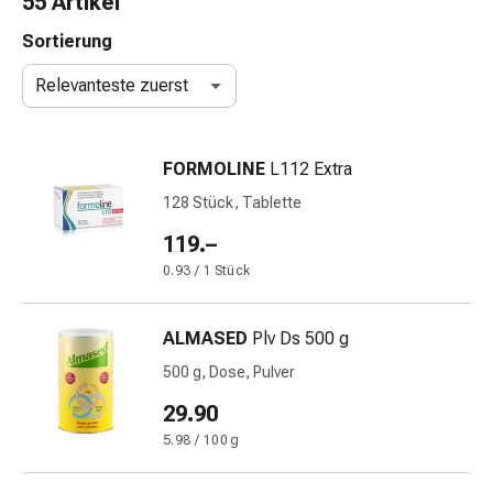
55 Artikel
Nasenreiniger
Taschentücher
Sortierung
Schnupfen
Relevanteste zuerst
Wund-
&
Brandversorgung
FORMOLINE
L112 Extra
Elastische
Wundbinden
128 Stück, Tablette
Kompressen
119.–
Fingerverbände
0.93 / 1 Stück
Fixationspflaster
Gazen
Kompressionsbinden
ALMASED
Plv Ds 500 g
Pflaster
500 g, Dose, Pulver
Pflasterbinden,
Tapes
29.90
&
5.98 / 100 g
Zubehör
Schlauch-