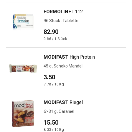
Stress
FORMOLINE
L112
&
Schlaf
96 Stück, Tablette
Beruhigung
82.90
Stimmungsschwankungen
0.86 / 1 Stück
Schlafstörungen
Rhonchopathie
(Schnarchen)
MODIFAST
High Protein
Atemwege
45 g, Schoko Mandel
Nasenmittel
Atmungstraktbeschwerden
3.50
Infektionen
7.78 / 100 g
Windpocken
Neurologische
MODIFAST
Riegel
Erkrankungen
Schwindelgefühl
6 × 31 g, Caramel
Stoffwechsel
15.50
Osteoporose
8.33 / 100 g