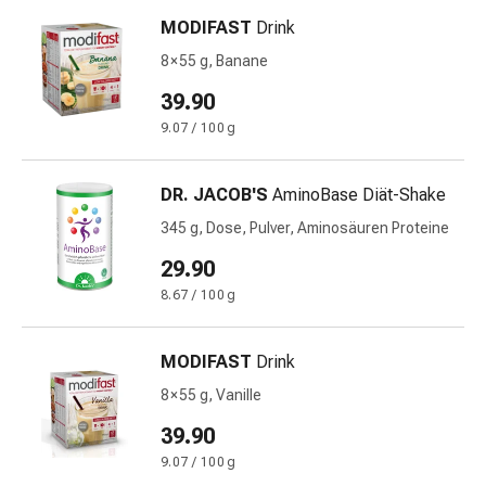
Prostata
MODIFAST
Drink
Harnwegsbeschwerden
8 × 55 g, Banane
Prostata
Nieren-
39.90
und
9.07 / 100 g
Blasenbeschwerden
Schmerzen
&
DR. JACOB'S
AminoBase Diät-Shake
Fieber
345 g, Dose, Pulver, Aminosäuren Proteine
Kopfschmerzen
29.90
&
Migräne
8.67 / 100 g
Muskel-
&
MODIFAST
Drink
Gelenkschmerzen
8 × 55 g, Vanille
Schmerzmittel
Schmerztherapie
39.90
Kühlen
9.07 / 100 g
Wärmen