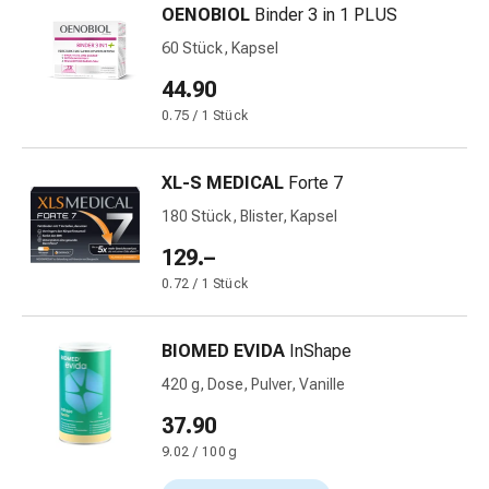
OENOBIOL
Binder 3 in 1 PLUS
&
Netzverbände
60 Stück, Kapsel
Verbandsmaterial
44.90
Verbrennungen
0.75 / 1 Stück
&
Sonnenbrand
Verbandwechsel-
XL-S MEDICAL
Forte 7
Sets
180 Stück, Blister, Kapsel
Wundauflagen
129.–
Wundbehandlung
Wundsprays
0.72 / 1 Stück
Wundverschlussstreifen
&
BIOMED EVIDA
InShape
-
420 g, Dose, Pulver, Vanille
kleber
Ziehsalbe
37.90
Tupfer
9.02 / 100 g
Ohren