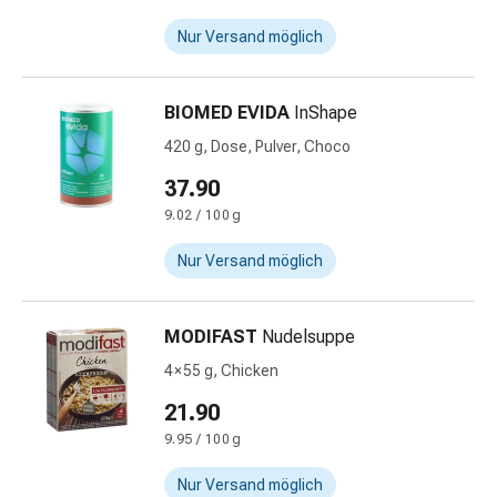
Immunsuppressiva
Insektenschutz
Nur Versand möglich
und
-
mittel
BIOMED EVIDA
InShape
Mücken-
420 g, Dose, Pulver, Choco
&
37.90
Zeckenschutz
Zeckenpinzette
9.02 / 100 g
Anti-
Nur Versand möglich
Wurmmittel
Rezeptpflichtige
Arzneimittel
MODIFAST
Nudelsuppe
Rezeptpflichtige
4 × 55 g, Chicken
Arzneimittel
Vaginalbeschwerden
21.90
Menstruation
9.95 / 100 g
Wechseljahre
Scheideninfektion
Nur Versand möglich