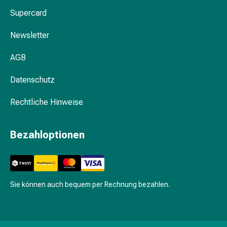
Gesichtskuren
Supercard
Tagescreme
Gesichtswasser
Newsletter
Gesichtsöl
Pflegegeräte
AGB
&
Zubehör
Datenschutz
Für
die
Rechtliche Hinweise
Haare
Spülungen
Bezahloptionen
&
Kuren
Bürsten
&
Kämme
Sie können auch bequem per Rechnung bezahlen.
Tönungen
&
Färbungen