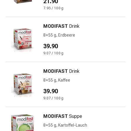
21.90
Störung
7.93 / 100 g
Gedächtnis-
&
Konzentrationsstörung
MODIFAST
Drink
Allergien
8 × 55 g, Erdbeere
&
Heuschnupfen
39.90
Antiallergika
9.07 / 100 g
Haut
Nase
MODIFAST
Drink
Magen-
Darm
8 × 55 g, Kaffee
Durchfall
39.90
Hämorrhoiden
9.07 / 100 g
Magenbrennen
Übelkeit
&
MODIFAST
Suppe
Erbrechen
8 × 55 g, Kartoffel-Lauch
Verdauung,