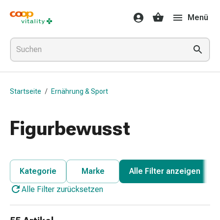
Medikamente
Menü
&
Gesundheit
Grippe
&
Erkältung
Halsbonbons
Startseite
/
Ernährung & Sport
Grippe-
&
Erkältung
Figurbewusst
Medikamente
Halsschmerzen
Husten
&
Kategorie
Marke
Alle Filter anzeigen
Bronchitis
Alle Filter zurücksetzen
Inhalationsgeräte
&
Zubehör