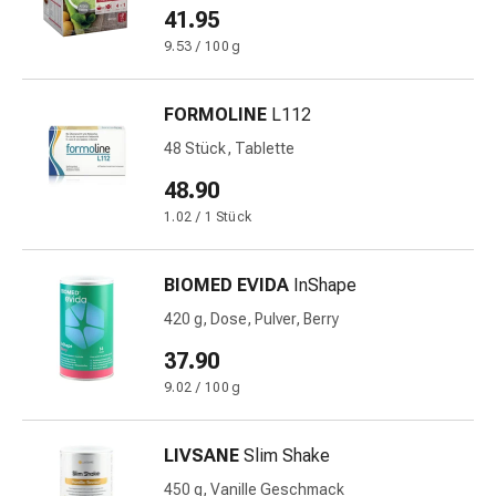
41.95
Blähungen
&
9.53 / 100 g
Krämpfe
Verstopfung
FORMOLINE
L112
Medizinische
48 Stück, Tablette
Hautpflege
Ekzeme
48.90
&
1.02 / 1 Stück
Juckreiz
Hühneraugen
BIOMED EVIDA
InShape
&
Warzen
420 g, Dose, Pulver, Berry
Nagel-
37.90
&
9.02 / 100 g
Fusspilz
Narbenbehandlung
Trockene
LIVSANE
Slim Shake
Haut
450 g, Vanille Geschmack