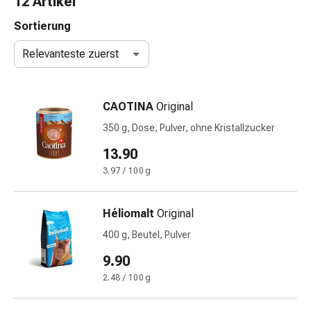
12 Artikel
Nasenreiniger
Taschentücher
Sortierung
Schnupfen
Relevanteste zuerst
Wund-
&
Brandversorgung
CAOTINA
Original
Elastische
Wundbinden
350 g, Dose, Pulver, ohne Kristallzucker
Kompressen
13.90
Fingerverbände
3.97 / 100 g
Fixationspflaster
Gazen
Kompressionsbinden
Héliomalt
Original
Pflaster
400 g, Beutel, Pulver
Pflasterbinden,
Tapes
9.90
&
2.48 / 100 g
Zubehör
Schlauch-