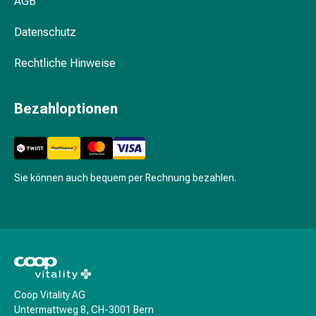
AGB
Stress
&
Datenschutz
Schlaf
Rechtliche Hinweise
Beruhigung
Stimmungsschwankungen
Schlafstörungen
Bezahloptionen
Rhonchopathie
(Schnarchen)
Atemwege
Nasenmittel
Sie können auch bequem per Rechnung bezahlen.
Atmungstraktbeschwerden
Infektionen
Windpocken
Neurologische
Erkrankungen
Schwindelgefühl
Stoffwechsel
Coop Vitality AG
Osteoporose
Untermattweg 8, CH-3001 Bern