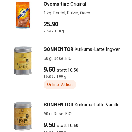
Ovomaltine
Original
&
Netzverbände
1 kg, Beutel, Pulver, Oeco
Verbandsmaterial
25.90
Verbrennungen
2.59 / 100 g
&
Sonnenbrand
Verbandwechsel-
SONNENTOR
Kurkuma-Latte Ingwer
Sets
60 g, Dose, BIO
Wundauflagen
9.50
Wundbehandlung
statt 10.50
Wundsprays
15.83 / 100 g
Wundverschlussstreifen
Online-Aktion
&
-
kleber
SONNENTOR
Kurkuma-Latte Vanille
Ziehsalbe
60 g, Dose, BIO
Tupfer
9.50
Ohren
statt 10.50