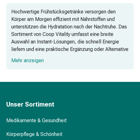
Krankhaftes
Schwitzen
Hochwertige Frühstücksgetränke versorgen den
Unreine
Körper am Morgen effizient mit Nährstoffen und
Haut
unterstützen die Hydratation nach der Nachtruhe. Das
Fieberblasen
Sortiment von Coop Vitality umfasst eine breite
Hautausschlag
Auswahl an Instant-Lösungen, die schnell Energie
Akne
liefern und eine praktische Ergänzung oder Alternative
Naturmittel
zu festen Mahlzeiten sind.
Mehr anzeigen
Bachblütentherapie
Aus
Verschiedene Frühstücksoptionen bei
Pflanzenknospen
Coop Vitality
Homöopathie
Instant- & Pulvergetränke für das
Phytotherapie
Frühstück
Schüssler-
Unser Sortiment
Salz
Spezielle Frühstückspulver und
Spagyrika
Milchprodukte
Medikamente & Gesundheit
Anthroposophika
Niere,
Häufig gestellte Fragen (FAQ)
Körperpflege & Schönheit
Blase,