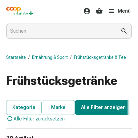
Medikamente
Menü
&
Gesundheit
Grippe
&
Erkältung
Halsbonbons
Startseite
/
Ernährung & Sport
/
Frühstücksgetränke & Tee
Grippe-
&
Erkältung
Frühstücksgetränke
Medikamente
Halsschmerzen
Husten
&
Kategorie
Marke
Alle Filter anzeigen
Bronchitis
Alle Filter zurücksetzen
Inhalationsgeräte
&
Zubehör