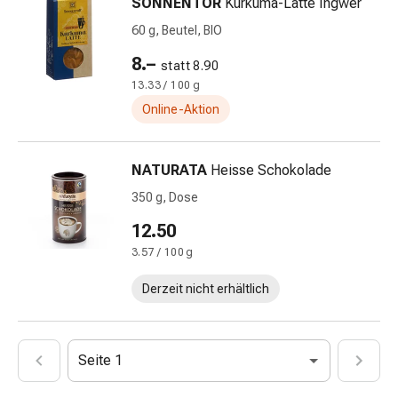
SONNENTOR
Kurkuma-Latte Ingwer
Blähungen
60 g, Beutel, BIO
&
Krämpfe
8.–
statt 8.90
Verstopfung
13.33 / 100 g
Medizinische
Online-Aktion
Hautpflege
Ekzeme
&
NATURATA
Heisse Schokolade
Juckreiz
350 g, Dose
Hühneraugen
12.50
&
Warzen
3.57 / 100 g
Nagel-
Derzeit nicht erhältlich
&
Fusspilz
Narbenbehandlung
Trockene
Seite 1
Haut