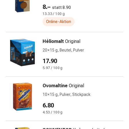
Störung
8.–
statt 8.90
Gedächtnis-
13.33 / 100 g
&
Online-Aktion
Konzentrationsstörung
Allergien
&
Héliomalt
Original
Heuschnupfen
20 × 15 g, Beutel, Pulver
Antiallergika
Haut
17.90
Nase
5.97 / 100 g
Magen-
Darm
Ovomaltine
Original
Durchfall
Hämorrhoiden
10 × 15 g, Pulver, Stickpack
Magenbrennen
6.80
Übelkeit
4.53 / 100 g
&
Erbrechen
Verdauung,