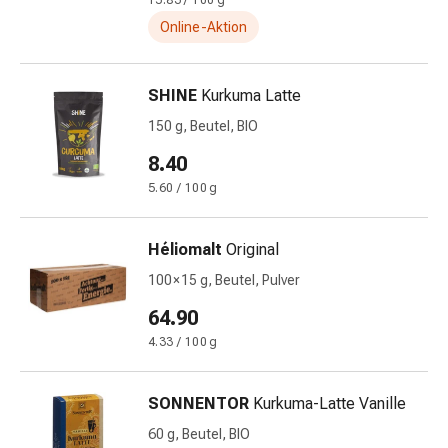
und
15.83 / 100 g
Augen
Online-Aktion
Ohrenbeschwerden
Ohrenpflege
SHINE
Kurkuma Latte
Augentropfen
Augenentzündungen
150 g, Beutel, BIO
Augenverbände
8.40
Augenhygiene
5.60 / 100 g
Herz
&
Kreislauf
Héliomalt
Original
Herztherapie
100 × 15 g, Beutel, Pulver
Kompressions-
Strümpfe
64.90
Kreislaufbeschwerden
4.33 / 100 g
Rauchstopp
Venenbeschwerden
SONNENTOR
Kurkuma-Latte Vanille
Blutgerinnung
Herznerven-
60 g, Beutel, BIO