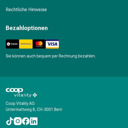
Pflegegeräte
&
Rechtliche Hinweise
Zubehör
Für
Bezahloptionen
die
Haare
Spülungen
&
Kuren
Sie können auch bequem per Rechnung bezahlen.
Bürsten
&
Kämme
Tönungen
&
Färbungen
Haarstyling
Coop Vitality AG
Untermattweg 8, CH-3001 Bern
Haaröl
Haarwasser
Shampoo