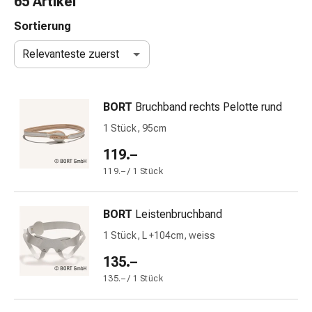
65 Artikel
Nasenreiniger
Taschentücher
Sortierung
Schnupfen
Relevanteste zuerst
Wund-
&
Brandversorgung
BORT
Bruchband rechts Pelotte rund
Elastische
Wundbinden
1 Stück, 95cm
Kompressen
119.–
Fingerverbände
119.– / 1 Stück
Fixationspflaster
Gazen
Kompressionsbinden
BORT
Leistenbruchband
Pflaster
1 Stück, L +104cm, weiss
Pflasterbinden,
Tapes
135.–
&
135.– / 1 Stück
Zubehör
Schlauch-