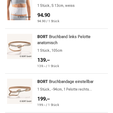
&
1 Stück, S 13cm, weiss
Schlaf
94.90
Beruhigung
94.90 / 1 Stück
Stimmungsschwankungen
Schlafstörungen
Rhonchopathie
BORT
Bruchband links Pelotte
(Schnarchen)
anatomisch
Atemwege
1 Stück, 105cm
Nasenmittel
Atmungstraktbeschwerden
139.–
Infektionen
139.– / 1 Stück
Windpocken
Stoffwechsel
BORT
Bruchbandage einstellbar
Osteoporose
Immunsuppressiva
1 Stück, -94cm, 1 Pelotte rechts
anatomisch
Insektenschutz
199.–
und
199.– / 1 Stück
-