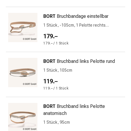
&
Krämpfe
BORT
Bruchbandage einstellbar
Verstopfung
1 Stück, -105cm, 1 Pelotte rechts
Medizinische
anatomisch
Hautpflege
179.–
Ekzeme
179.– / 1 Stück
&
Juckreiz
BORT
Bruchband links Pelotte rund
Hühneraugen
&
1 Stück, 105cm
Warzen
119.–
Nagel-
119.– / 1 Stück
&
Fusspilz
Narbenbehandlung
BORT
Bruchband links Pelotte
Trockene
anatomisch
Haut
1 Stück, 95cm
Krankhaftes