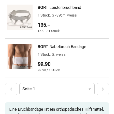
mittel
Mücken-
BORT
Leistenbruchband
&
1 Stück, S -89cm, weiss
Zeckenschutz
135.–
Zeckenpinzette
Anti-
135.– / 1 Stück
Wurmmittel
Rezeptpflichtige
BORT
Nabelbruch Bandage
Arzneimittel
1 Stück, S, weiss
Rezeptpflichtige
Arzneimittel
99.90
Vaginalbeschwerden
99.90 / 1 Stück
Menstruation
Wechseljahre
Scheideninfektion
Seite 1
Vaginalgesundheit
Vitamine
&
Eine Bruchbandage ist ein orthopädisches Hilfsmittel,
Mineralstoffe