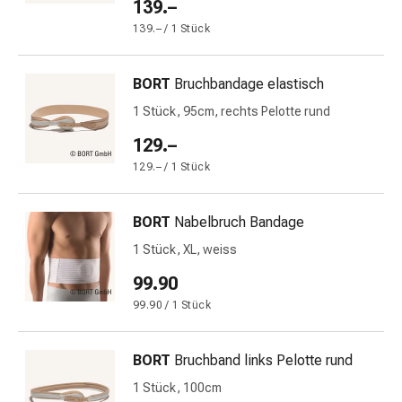
Schwitzen
139.–
Unreine
139.– / 1 Stück
Haut
Fieberblasen
BORT
Bruchbandage elastisch
Hautausschlag
Akne
1 Stück, 95cm, rechts Pelotte rund
Naturmittel
129.–
Bachblütentherapie
129.– / 1 Stück
Aus
Pflanzenknospen
Homöopathie
BORT
Nabelbruch Bandage
Phytotherapie
1 Stück, XL, weiss
Schüssler-
99.90
Salz
Spagyrika
99.90 / 1 Stück
Anthroposophika
Niere,
BORT
Bruchband links Pelotte rund
Blase,
1 Stück, 100cm
Prostata