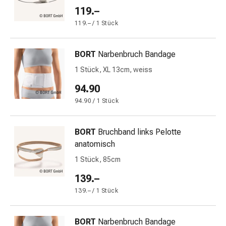
Harnwegsbeschwerden
119.–
Prostata
119.– / 1 Stück
Nieren-
und
Blasenbeschwerden
BORT
Narbenbruch Bandage
Schmerzen
1 Stück, XL 13cm, weiss
&
94.90
Fieber
Kopfschmerzen
94.90 / 1 Stück
&
Migräne
BORT
Bruchband links Pelotte
Muskel-
anatomisch
&
1 Stück, 85cm
Gelenkschmerzen
Schmerzmittel
139.–
Schmerztherapie
139.– / 1 Stück
Kühlen
Wärmen
BORT
Narbenbruch Bandage
Stress