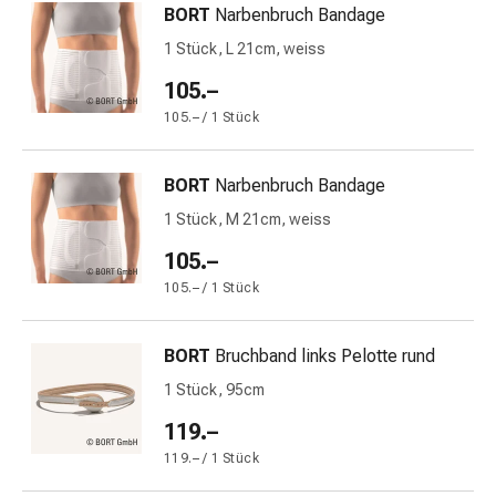
BORT
Narbenbruch Bandage
&
Netzverbände
1 Stück, L 21cm, weiss
Verbandsmaterial
105.–
Verbrennungen
105.– / 1 Stück
&
Sonnenbrand
Verbandwechsel-
BORT
Narbenbruch Bandage
Sets
1 Stück, M 21cm, weiss
Wundauflagen
105.–
Wundbehandlung
Wundsprays
105.– / 1 Stück
Wundverschlussstreifen
&
BORT
Bruchband links Pelotte rund
-
1 Stück, 95cm
kleber
Ziehsalbe
119.–
Tupfer
119.– / 1 Stück
Ohren