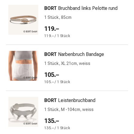
und
Augen
BORT
Bruchband links Pelotte rund
Ohrenbeschwerden
1 Stück, 85cm
Ohrenpflege
119.–
Augentropfen
Augenentzündungen
119.– / 1 Stück
Augenverbände
Augenhygiene
BORT
Narbenbruch Bandage
Herz
1 Stück, XL 21cm, weiss
&
Kreislauf
105.–
Herztherapie
105.– / 1 Stück
Kompressions-
Strümpfe
BORT
Leistenbruchband
Kreislaufbeschwerden
Rauchstopp
1 Stück, M -104cm, weiss
Venenbeschwerden
135.–
Herznerven-
135.– / 1 Stück
Störung