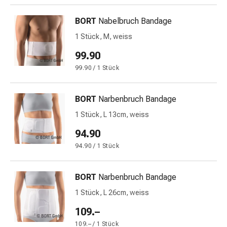
Gedächtnis-
&
BORT
Nabelbruch Bandage
Konzentrationsstörung
1 Stück, M, weiss
Allergien
&
99.90
Heuschnupfen
99.90 / 1 Stück
Antiallergika
Haut
BORT
Narbenbruch Bandage
Nase
Magen-
1 Stück, L 13cm, weiss
Darm
94.90
Durchfall
94.90 / 1 Stück
Hämorrhoiden
Magenbrennen
Übelkeit
BORT
Narbenbruch Bandage
&
1 Stück, L 26cm, weiss
Erbrechen
109.–
Verdauung,
Blähungen
109.– / 1 Stück