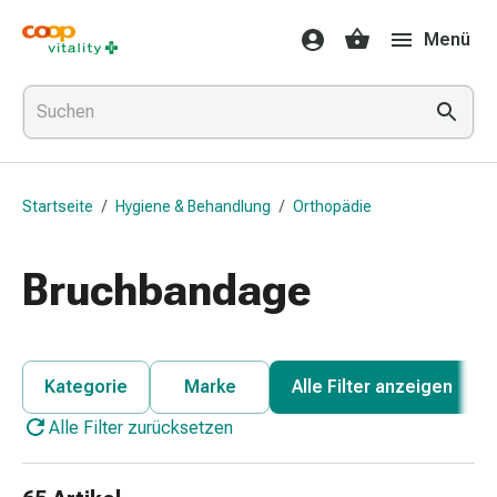
Medikamente
Menü
&
Gesundheit
Grippe
&
Erkältung
Halsbonbons
Startseite
/
Hygiene & Behandlung
/
Orthopädie
Grippe-
&
Erkältung
Bruchbandage
Medikamente
Halsschmerzen
Husten
&
Kategorie
Marke
Alle Filter anzeigen
Bronchitis
Alle Filter zurücksetzen
Inhalationsgeräte
&
Zubehör