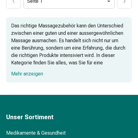
Seite 1
&
Schlaf
Beruhigung
Das richtige Massagezubehör kann den Unterschied
Stimmungsschwankungen
zwischen einer guten und einer aussergewöhnlichen
Schlafstörungen
Massage ausmachen. Es handelt sich nicht nur um
Rhonchopathie
eine Berührung, sondern um eine Erfahrung, die durch
(Schnarchen)
die richtigen Produkte intensiviert wird. In dieser
Atemwege
Kategorie finden Sie alles, was Sie für eine
Nasenmittel
professionelle Massage benötigen, von hochwertigen
Atmungstraktbeschwerden
Mehr anzeigen
Ölen bis hin zu spezialisierten Cremes.
Infektionen
Windpocken
Stoffwechsel
Arnika-Öl: Die natürliche Wahl
Osteoporose
Immunsuppressiva
Unser Sortiment
Insektenschutz
und
Pflegeöle für besondere Momente
-
Medikamente & Gesundheit