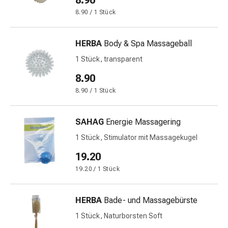
8.90
und
Augen
8.90 / 1 Stück
Ohrenbeschwerden
Ohrenpflege
HERBA
Body & Spa Massageball
Augentropfen
1 Stück, transparent
Augenentzündungen
Augenverbände
8.90
Augenhygiene
8.90 / 1 Stück
Herz
&
SAHAG
Energie Massagering
Kreislauf
Herztherapie
1 Stück, Stimulator mit Massagekugel
Kompressions-
19.20
Strümpfe
19.20 / 1 Stück
Kreislaufbeschwerden
Rauchstopp
Venenbeschwerden
HERBA
Bade- und Massagebürste
Herznerven-
1 Stück, Naturborsten Soft
Störung