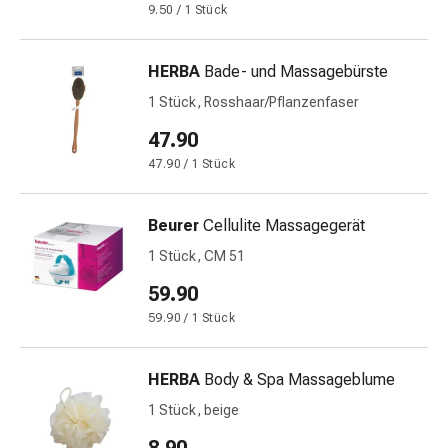
9.50 / 1 Stück
&
Netzverbände
Verbandsmaterial
HERBA
Bade- und Massagebürste
Verbrennungen
1 Stück, Rosshaar/Pflanzenfaser
&
47.90
Sonnenbrand
Verbandwechsel-
47.90 / 1 Stück
Sets
Wundauflagen
Beurer
Cellulite Massagegerät
Wundbehandlung
1 Stück, CM 51
Wundsprays
Wundverschlussstreifen
59.90
&
59.90 / 1 Stück
-
kleber
Ziehsalbe
HERBA
Body & Spa Massageblume
Tupfer
1 Stück, beige
Ohren