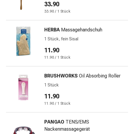
Gedächtnis-
33.90
&
33.90 / 1 Stück
Konzentrationsstörung
Allergien
HERBA
Massagehandschuh
&
Heuschnupfen
1 Stück, fein Sisal
Antiallergika
11.90
Haut
11.90 / 1 Stück
Nase
Magen-
Darm
BRUSHWORKS
Oil Absorbing Roller
Durchfall
1 Stück
Hämorrhoiden
11.90
Magenbrennen
Übelkeit
11.90 / 1 Stück
&
Erbrechen
PANGAO
TENS/EMS
Verdauung,
Nackenmassagegerät
Blähungen