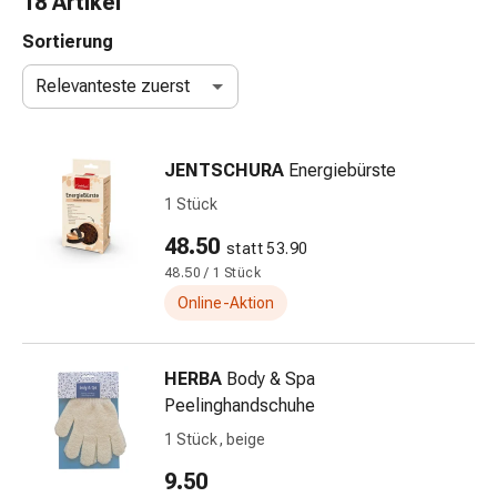
18 Artikel
Nasenreiniger
Taschentücher
Sortierung
Schnupfen
Relevanteste zuerst
Wund-
&
Brandversorgung
JENTSCHURA
Energiebürste
Elastische
Wundbinden
1 Stück
Kompressen
48.50
statt 53.90
Fingerverbände
48.50 / 1 Stück
Fixationspflaster
Gazen
Online-Aktion
Kompressionsbinden
Pflaster
HERBA
Body & Spa
Pflasterbinden,
Peelinghandschuhe
Tapes
&
1 Stück, beige
Zubehör
9.50
Schlauch-