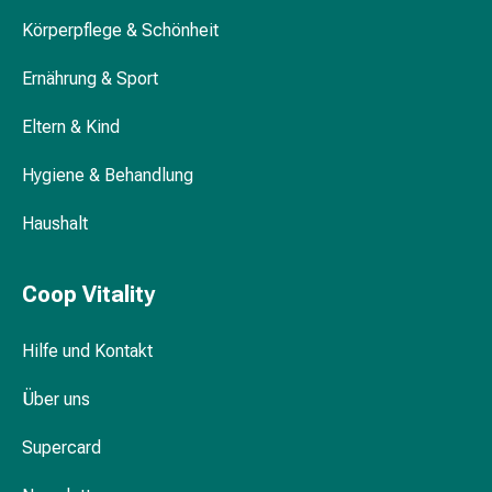
mittel
Mücken-
Körperpflege & Schönheit
&
Ernährung & Sport
Zeckenschutz
Zeckenpinzette
Eltern & Kind
Anti-
Wurmmittel
Hygiene & Behandlung
Rezeptpflichtige
Arzneimittel
Haushalt
Rezeptpflichtige
Arzneimittel
Coop Vitality
Vaginalbeschwerden
Menstruation
Wechseljahre
Hilfe und Kontakt
Scheideninfektion
Vaginalgesundheit
Über uns
Vitamine
Supercard
&
Mineralstoffe