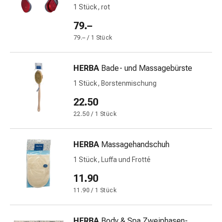
1 Stück, rot
&
Krämpfe
79.–
Verstopfung
79.– / 1 Stück
Medizinische
Hautpflege
HERBA
Bade- und Massagebürste
Ekzeme
&
1 Stück, Borstenmischung
Juckreiz
22.50
Hühneraugen
22.50 / 1 Stück
&
Warzen
Nagel-
HERBA
Massagehandschuh
&
1 Stück, Luffa und Frotté
Fusspilz
Narbenbehandlung
11.90
Trockene
11.90 / 1 Stück
Haut
Krankhaftes
HERBA
Body & Spa Zweiphasen-