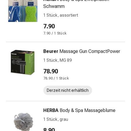
Schwitzen
Schwamm
Unreine
Haut
1 Stück, assortiert
Fieberblasen
7.90
Hautausschlag
7.90 / 1 Stück
Akne
Naturmittel
Bachblütentherapie
Beurer
Massage Gun CompactPower
Aus
1 Stück, MG 89
Pflanzenknospen
78.90
Homöopathie
Phytotherapie
78.90 / 1 Stück
Schüssler-
Derzeit nicht erhältlich
Salz
Spagyrika
Anthroposophika
HERBA
Body & Spa Massageblume
Niere,
1 Stück, grau
Blase,
Prostata
8.90