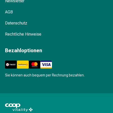
Newsletter
Vitamine
Mineralstoffe
AGB
Kombipräparate
Zahn-
Datenschutz
&
Mundgesundheit
Rechtliche Hinweise
Kariesprophylaxe
Trockener
Bezahloptionen
Mund
(Xerostomie)
Munddesinfektionsmittel
Aphten
und
Sie können auch bequem per Rechnung bezahlen.
Mundentzündungen
Haar-
Medikamente
Haarausfallpräparate
Kopfhautbeschwerden
Kopfläuse