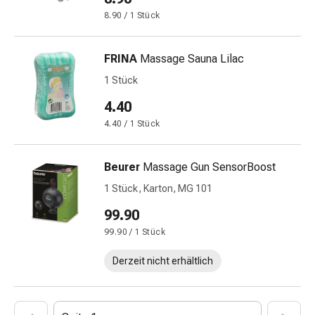
Harnwegsbeschwerden
8.90 / 1 Stück
Prostata
Nieren-
und
FRINA
Massage Sauna Lilac
Blasenbeschwerden
1 Stück
Schmerzen
4.40
&
Fieber
4.40 / 1 Stück
Kopfschmerzen
&
Beurer
Massage Gun SensorBoost
Migräne
1 Stück, Karton, MG 101
Muskel-
&
99.90
Gelenkschmerzen
99.90 / 1 Stück
Schmerzmittel
Schmerztherapie
Derzeit nicht erhältlich
Kühlen
Wärmen
Stress