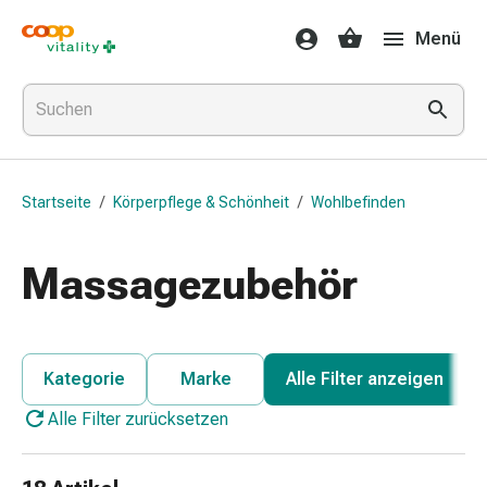
Medikamente
Menü
&
Gesundheit
Grippe
&
Erkältung
Halsbonbons
Startseite
/
Körperpflege & Schönheit
/
Wohlbefinden
Grippe-
&
Erkältung
Massagezubehör
Medikamente
Halsschmerzen
Husten
&
Kategorie
Marke
Alle Filter anzeigen
Bronchitis
Alle Filter zurücksetzen
Inhalationsgeräte
&
Zubehör