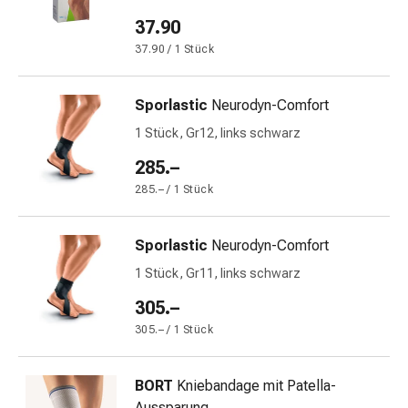
mittel
Mücken-
37.90
&
37.90 / 1 Stück
Zeckenschutz
Zeckenpinzette
Sporlastic
Neurodyn-Comfort
Anti-
Wurmmittel
1 Stück, Gr12, links schwarz
Rezeptpflichtige
285.–
Arzneimittel
285.– / 1 Stück
Rezeptpflichtige
Arzneimittel
Vaginalbeschwerden
Sporlastic
Neurodyn-Comfort
Menstruation
1 Stück, Gr11, links schwarz
Wechseljahre
305.–
Scheideninfektion
Vaginalgesundheit
305.– / 1 Stück
Vitamine
&
BORT
Kniebandage mit Patella-
Mineralstoffe
Aussparung