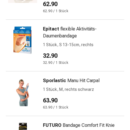
und
62.90
Augen
62.90 / 1 Stück
Ohrenbeschwerden
Ohrenpflege
Augentropfen
Epitact
flexible Aktivitäts-
Augenentzündungen
Daumenbandage
Augenverbände
1 Stück, S 13-15cm, rechts
Augenhygiene
32.90
Herz
&
32.90 / 1 Stück
Kreislauf
Herztherapie
Sporlastic
Manu Hit Carpal
Kompressions-
1 Stück, M, rechts schwarz
Strümpfe
Kreislaufbeschwerden
63.90
Rauchstopp
63.90 / 1 Stück
Venenbeschwerden
Herznerven-
FUTURO
Bandage Comfort Fit Knie
Störung