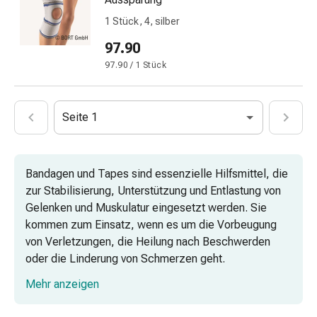
Vitamine
1 Stück, 4, silber
Mineralstoffe
Kombipräparate
97.90
Zahn-
97.90 / 1 Stück
&
Mundgesundheit
Kariesprophylaxe
Seite 1
Trockener
Mund
(Xerostomie)
Bandagen und Tapes sind essenzielle Hilfsmittel, die
Munddesinfektionsmittel
zur Stabilisierung, Unterstützung und Entlastung von
Aphten
Gelenken und Muskulatur eingesetzt werden. Sie
und
kommen zum Einsatz, wenn es um die Vorbeugung
Mundentzündungen
von Verletzungen, die Heilung nach Beschwerden
Haar-
oder die Linderung von Schmerzen geht.
Medikamente
Haarausfallpräparate
Mehr anzeigen
Kopfhautbeschwerden
Handgelenk- und Ellenbogenbandagen
Kopfläuse