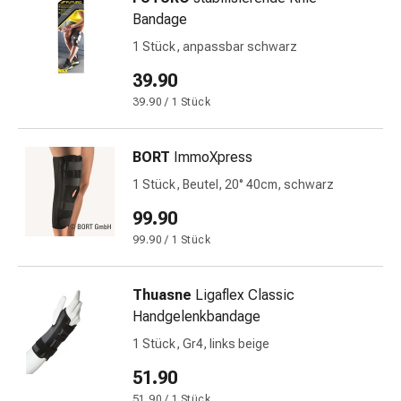
&
Bandage
Krämpfe
1 Stück, anpassbar schwarz
Verstopfung
39.90
Medizinische
Hautpflege
39.90 / 1 Stück
Ekzeme
&
BORT
ImmoXpress
Juckreiz
1 Stück, Beutel, 20° 40cm, schwarz
Hühneraugen
&
99.90
Warzen
99.90 / 1 Stück
Nagel-
&
Thuasne
Ligaflex Classic
Fusspilz
Handgelenkbandage
Narbenbehandlung
Trockene
1 Stück, Gr4, links beige
Haut
51.90
Krankhaftes
51.90 / 1 Stück