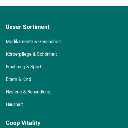
Körperpflege
&
Schönheit
Knie- und Knöchelbandagen
Gesichtspflege
Unser Sortiment
Augenpflege
Peeling
Medikamente & Gesundheit
Halskragen und Rippengürtel
Pflegemasken
Reinigung
Körperpflege & Schönheit
Reinigungs-
Ernährung & Sport
Accessoires
Wadenstützen und Ballschutz
Kosmetiktücher
Eltern & Kind
&
Kosmetikbedarf
Hygiene & Behandlung
Nachtcreme
Gesichtskuren
Haushalt
Tagescreme
Gesichtswasser
Gesichtsöl
Coop Vitality