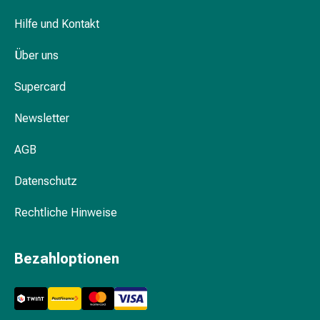
Pflegegeräte
&
Hilfe und Kontakt
Zubehör
Für
Über uns
die
Supercard
Haare
Spülungen
Newsletter
&
Kuren
AGB
Bürsten
&
Datenschutz
Kämme
Tönungen
Rechtliche Hinweise
&
Färbungen
Bezahloptionen
Haarstyling
Haaröl
Haarwasser
Shampoo