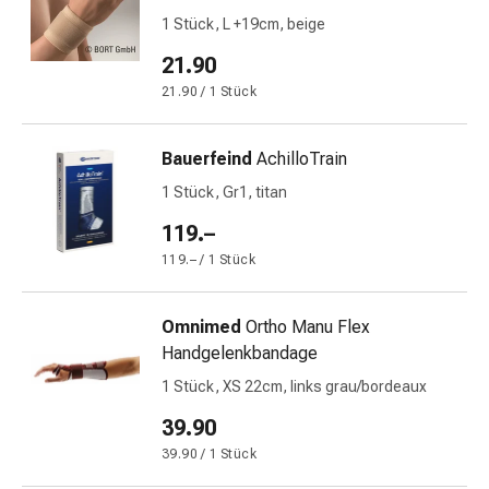
Harnwegsbeschwerden
1 Stück, L +19cm, beige
Prostata
21.90
Nieren-
und
21.90 / 1 Stück
Blasenbeschwerden
Schmerzen
Bauerfeind
AchilloTrain
&
1 Stück, Gr1, titan
Fieber
Kopfschmerzen
119.–
&
119.– / 1 Stück
Migräne
Muskel-
&
Omnimed
Ortho Manu Flex
Gelenkschmerzen
Handgelenkbandage
Schmerzmittel
1 Stück, XS 22cm, links grau/bordeaux
Schmerztherapie
39.90
Kühlen
Wärmen
39.90 / 1 Stück
Stress