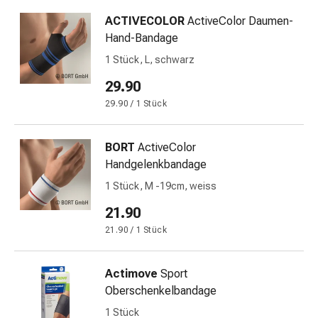
&
ACTIVECOLOR
ActiveColor Daumen-
Schlaf
Hand-Bandage
Beruhigung
1 Stück, L, schwarz
Stimmungsschwankungen
Schlafstörungen
29.90
Rhonchopathie
29.90 / 1 Stück
(Schnarchen)
Atemwege
BORT
ActiveColor
Nasenmittel
Handgelenkbandage
Atmungstraktbeschwerden
Infektionen
1 Stück, M -19cm, weiss
Windpocken
21.90
Stoffwechsel
21.90 / 1 Stück
Osteoporose
Immunsuppressiva
Insektenschutz
Actimove
Sport
und
Oberschenkelbandage
-
1 Stück