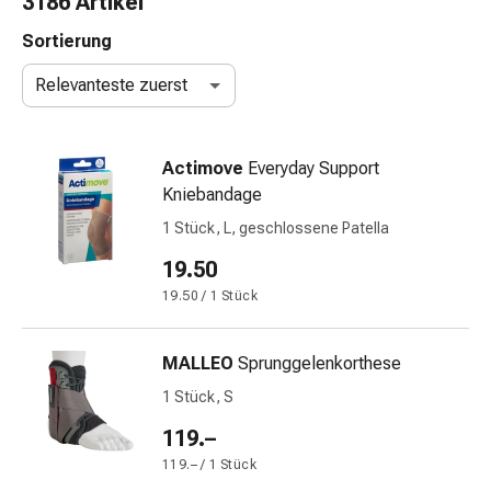
3186 Artikel
Nasenreiniger
Taschentücher
Sortierung
Schnupfen
Relevanteste zuerst
Wund-
&
Brandversorgung
Actimove
Everyday Support
Elastische
Kniebandage
Wundbinden
Kompressen
1 Stück, L, geschlossene Patella
Fingerverbände
19.50
Fixationspflaster
19.50 / 1 Stück
Gazen
Kompressionsbinden
Pflaster
MALLEO
Sprunggelenkorthese
Pflasterbinden,
1 Stück, S
Tapes
&
119.–
Zubehör
119.– / 1 Stück
Schlauch-