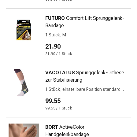
Schwitzen
Unreine
Haut
FUTURO
Comfort Lift Sprunggelenk-
Fieberblasen
Bandage
Hautausschlag
1 Stück, M
Akne
Naturmittel
21.90
Bachblütentherapie
21.90 / 1 Stück
Aus
Pflanzenknospen
VACOTALUS
Sprunggelenk-Orthese
Homöopathie
zur Stabilisierung
Phytotherapie
Schüssler-
1 Stück, einstellbare Position standard
Salz
rechts
99.55
Spagyrika
99.55 / 1 Stück
Anthroposophika
Niere,
Blase,
BORT
ActiveColor
Prostata
Handgelenkbandage