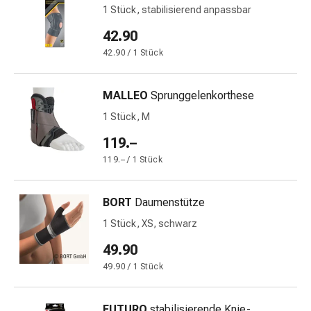
Gedächtnis-
1 Stück, stabilisierend anpassbar
&
42.90
Konzentrationsstörung
42.90 / 1 Stück
Allergien
&
Heuschnupfen
MALLEO
Sprunggelenkorthese
Antiallergika
1 Stück, M
Haut
Nase
119.–
Magen-
119.– / 1 Stück
Darm
Durchfall
BORT
Daumenstütze
Hämorrhoiden
Magenbrennen
1 Stück, XS, schwarz
Übelkeit
49.90
&
49.90 / 1 Stück
Erbrechen
Verdauung,
Blähungen
FUTURO
stabilisierende Knie-