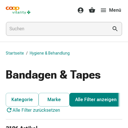
Medikamente
Menü
&
Gesundheit
Grippe
&
Erkältung
Halsbonbons
Startseite
/
Hygiene & Behandlung
Grippe-
&
Erkältung
Bandagen & Tapes
Medikamente
Halsschmerzen
Husten
&
Kategorie
Marke
Alle Filter anzeigen
Bronchitis
Alle Filter zurücksetzen
Inhalationsgeräte
&
Zubehör