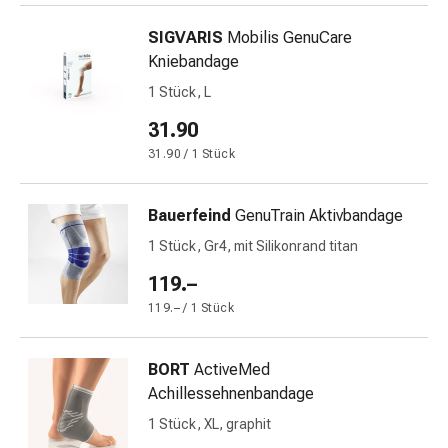
&
SIGVARIS
Mobilis GenuCare
Netzverbände
Kniebandage
Verbandsmaterial
Verbrennungen
1 Stück, L
&
31.90
Sonnenbrand
31.90 / 1 Stück
Verbandwechsel-
Sets
Wundauflagen
Bauerfeind
GenuTrain Aktivbandage
Wundbehandlung
1 Stück, Gr4, mit Silikonrand titan
Wundsprays
119.–
Wundverschlussstreifen
&
119.– / 1 Stück
-
kleber
BORT
ActiveMed
Ziehsalbe
Achillessehnenbandage
Tupfer
1 Stück, XL, graphit
Ohren