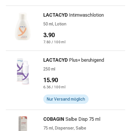
und
Augen
Ohrenbeschwerden
LACTACYD
Intimwaschlotion
Ohrenpflege
50 ml, Lotion
Augentropfen
3.90
Augenentzündungen
Augenverbände
7.80 / 100 ml
Augenhygiene
Herz
LACTACYD
Plus+ beruhigend
&
250 ml
Kreislauf
Herztherapie
15.90
Kompressions-
6.36 / 100 ml
Strümpfe
Kreislaufbeschwerden
Nur Versand möglich
Rauchstopp
Venenbeschwerden
COBAGIN
Salbe Disp 75 ml
Herznerven-
Störung
75 ml, Dispenser, Salbe