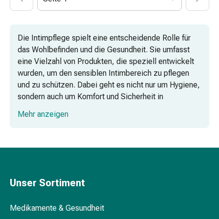
Vitamine
Mineralstoffe
Kombipräparate
Die Intimpflege spielt eine entscheidende Rolle für
Zahn-
das Wohlbefinden und die Gesundheit. Sie umfasst
&
eine Vielzahl von Produkten, die speziell entwickelt
Mundgesundheit
wurden, um den sensiblen Intimbereich zu pflegen
Kariesprophylaxe
und zu schützen. Dabei geht es nicht nur um Hygiene,
Trockener
sondern auch um Komfort und Sicherheit in
Mund
verschiedenen Lebensphasen und Situationen.
(Xerostomie)
Mehr anzeigen
Munddesinfektionsmittel
Aphten
Wechseljahre
und
Mundentzündungen
Haar-
Medikamente
Unser Sortiment
Tampons & Binden
Haarausfallpräparate
Kopfhautbeschwerden
Medikamente & Gesundheit
Kopfläuse