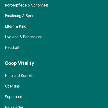
Waschlotions & Waschgels
Körperpflege
Körperpflege & Schönheit
&
Ernährung & Sport
Schönheit
Gesichtspflege
Intimpflegetücher & Intimpflegezubehör
Eltern & Kind
Augenpflege
Peeling
Hygiene & Behandlung
Pflegemasken
Menstruation & Slipeinlagen
Reinigung
Haushalt
Reinigungs-
Accessoires
Kosmetiktücher
Coop Vitality
&
Kosmetikbedarf
Hilfe und Kontakt
Nachtcreme
Gesichtskuren
Über uns
Tagescreme
Supercard
Gesichtswasser
Gesichtsöl
Newsletter