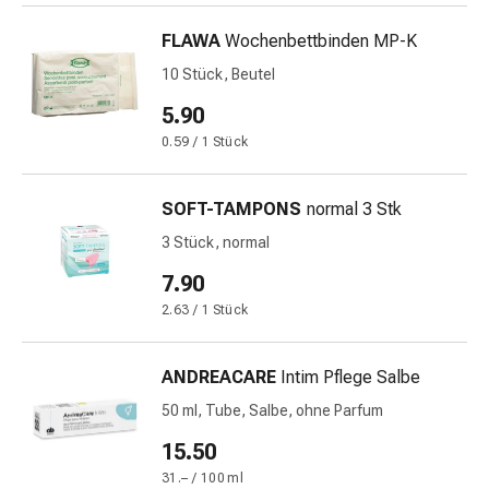
&
FLAWA
Wochenbettbinden MP-K
Netzverbände
Verbandsmaterial
10 Stück, Beutel
Verbrennungen
5.90
&
0.59 / 1 Stück
Sonnenbrand
Verbandwechsel-
Sets
SOFT-TAMPONS
normal 3 Stk
Wundauflagen
3 Stück, normal
Wundbehandlung
7.90
Wundsprays
Wundverschlussstreifen
2.63 / 1 Stück
&
-
ANDREACARE
Intim Pflege Salbe
kleber
50 ml, Tube, Salbe, ohne Parfum
Ziehsalbe
Tupfer
15.50
Ohren
31.– / 100 ml