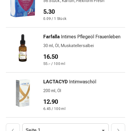
mittel
56 Stück, Karton, Flexiform Fresh
Mücken-
5.30
&
0.09 / 1 Stück
Zeckenschutz
Zeckenpinzette
Anti-
Farfalla
Intimes Pflegeöl Frauenleben
Wurmmittel
30 ml, Öl, Muskatellersalbei
Rezeptpflichtige
16.50
Arzneimittel
Rezeptpflichtige
55.– / 100 ml
Arzneimittel
Vaginalbeschwerden
LACTACYD
Intimwaschöl
Menstruation
200 ml, Öl
Wechseljahre
Scheideninfektion
12.90
Vaginalgesundheit
6.45 / 100 ml
Vitamine
&
Mineralstoffe
Seite 1