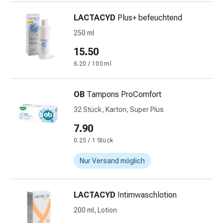
Schwitzen
Unreine
LACTACYD
Plus+ befeuchtend
Haut
250 ml
Fieberblasen
Hautausschlag
15.50
Akne
6.20 / 100 ml
Naturmittel
Bachblütentherapie
OB
Tampons ProComfort
Aus
Pflanzenknospen
32 Stück, Karton, Super Plus
Homöopathie
7.90
Phytotherapie
0.25 / 1 Stück
Schüssler-
Salz
Nur Versand möglich
Spagyrika
Anthroposophika
Niere,
LACTACYD
Intimwaschlotion
Blase,
200 ml, Lotion
Prostata