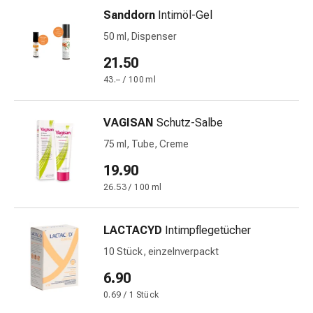
&
Sanddorn
Intimöl-Gel
Krämpfe
50 ml, Dispenser
Verstopfung
21.50
Medizinische
Hautpflege
43.– / 100 ml
Ekzeme
&
VAGISAN
Schutz-Salbe
Juckreiz
75 ml, Tube, Creme
Hühneraugen
&
19.90
Warzen
26.53 / 100 ml
Nagel-
&
LACTACYD
Intimpflegetücher
Fusspilz
Narbenbehandlung
10 Stück, einzelnverpackt
Trockene
6.90
Haut
0.69 / 1 Stück
Krankhaftes