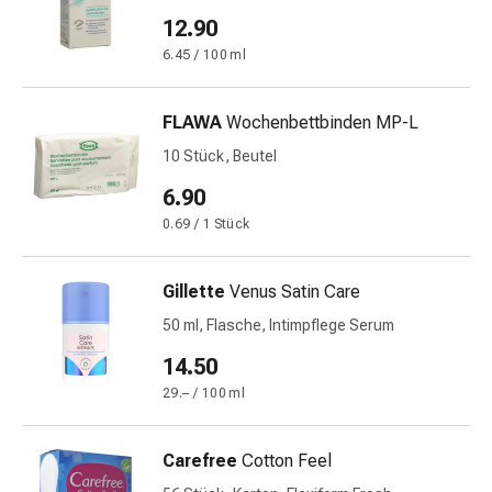
&
12.90
Schlaf
6.45 / 100 ml
Beruhigung
Stimmungsschwankungen
FLAWA
Wochenbettbinden MP-L
Schlafstörungen
Rhonchopathie
10 Stück, Beutel
(Schnarchen)
6.90
Atemwege
0.69 / 1 Stück
Nasenmittel
Atmungstraktbeschwerden
Infektionen
Gillette
Venus Satin Care
Windpocken
50 ml, Flasche, Intimpflege Serum
Stoffwechsel
Osteoporose
14.50
Immunsuppressiva
29.– / 100 ml
Insektenschutz
und
Carefree
Cotton Feel
-