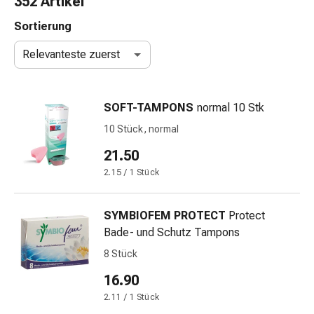
352 Artikel
Nasenreiniger
Taschentücher
Sortierung
Schnupfen
Relevanteste zuerst
Wund-
&
Brandversorgung
SOFT-TAMPONS
normal 10 Stk
Elastische
Wundbinden
10 Stück, normal
Kompressen
21.50
Fingerverbände
2.15 / 1 Stück
Fixationspflaster
Gazen
Kompressionsbinden
SYMBIOFEM PROTECT
Protect
Pflaster
Bade- und Schutz Tampons
Pflasterbinden,
8 Stück
Tapes
&
16.90
Zubehör
2.11 / 1 Stück
Schlauch-