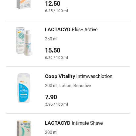
12.50
Harnwegsbeschwerden
Prostata
6.25 / 100 ml
Nieren-
und
LACTACYD
Plus+ Active
Blasenbeschwerden
250 ml
Schmerzen
&
15.50
Fieber
6.20 / 100 ml
Kopfschmerzen
&
Migräne
Coop Vitality
Intimwaschlotion
Muskel-
200 ml, Lotion, Sensitive
&
7.90
Gelenkschmerzen
Schmerzmittel
3.95 / 100 ml
Schmerztherapie
Kühlen
LACTACYD
Intimate Shave
Wärmen
200 ml
Stress