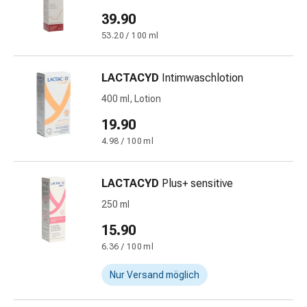
Gedächtnis-
39.90
&
53.20 / 100 ml
Konzentrationsstörung
Allergien
&
LACTACYD
Intimwaschlotion
Heuschnupfen
400 ml, Lotion
Antiallergika
Haut
19.90
Nase
4.98 / 100 ml
Magen-
Darm
LACTACYD
Plus+ sensitive
Durchfall
Hämorrhoiden
250 ml
Magenbrennen
15.90
Übelkeit
6.36 / 100 ml
&
Erbrechen
Nur Versand möglich
Verdauung,
Blähungen