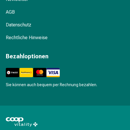
Pflegegeräte
&
AGB
Zubehör
Für
Datenschutz
die
Haare
Rechtliche Hinweise
Spülungen
&
Bezahloptionen
Kuren
Bürsten
&
Kämme
Tönungen
Sie können auch bequem per Rechnung bezahlen.
&
Färbungen
Haarstyling
Haaröl
Haarwasser
Shampoo