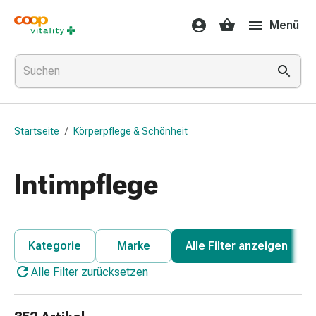
Medikamente
Menü
&
Gesundheit
Grippe
&
Erkältung
Halsbonbons
Startseite
/
Körperpflege & Schönheit
Grippe-
&
Erkältung
Intimpflege
Medikamente
Halsschmerzen
Husten
&
Kategorie
Marke
Alle Filter anzeigen
Bronchitis
Alle Filter zurücksetzen
Inhalationsgeräte
&
Zubehör