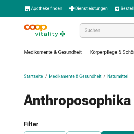
Medikamente
Apotheke finden
Dienstleistungen
Bestel
&
Gesundheit
Grippe
&
Erkältung
Halsbonbons
Medikamente & Gesundheit
Körperpflege & Schö
Grippe-
&
Erkältung
Startseite
/
Medikamente & Gesundheit
/
Naturmittel
Medikamente
Halsschmerzen
Husten
Anthroposophika
&
Bronchitis
Inhalationsgeräte
&
Filter
Zubehör