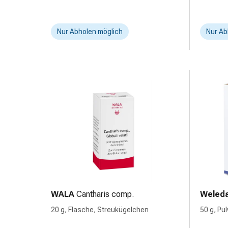
Harnwegsbeschwerden
Prostata
Nieren-
Nur Abholen möglich
Nur Ab
und
Blasenbeschwerden
Schmerzen
&
Fieber
Kopfschmerzen
&
Migräne
Muskel-
&
Gelenkschmerzen
Schmerzmittel
Schmerztherapie
WALA
Cantharis comp.
Weled
Kühlen
20 g, Flasche, Streukügelchen
50 g, Pu
Wärmen
Stress