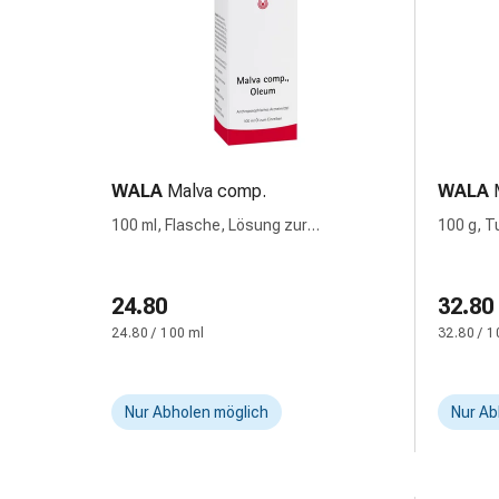
Gedächtnis-
&
Konzentrationsstörung
Allergien
&
Heuschnupfen
Antiallergika
WALA
Malva comp.
WALA
Haut
Nase
100 ml, Flasche, Lösung zur
100 g, T
Anwendung auf der Haut
Magen-
Darm
24.80
32.80
Durchfall
Hämorrhoiden
24.80 / 100 ml
32.80 / 1
Magenbrennen
Übelkeit
&
Nur Abholen möglich
Nur Ab
Erbrechen
Verdauung,
Blähungen