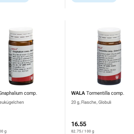
Gnaphalium comp.
WALA
Tormentilla comp.
reukügelchen
20 g, Flasche, Globuli
16.55
00 g
82.75 / 100 g