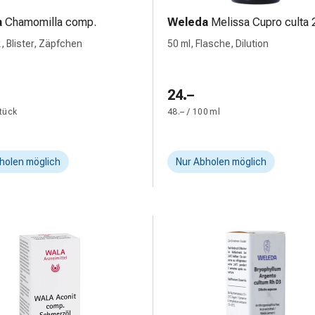
a
Chamomilla comp.
Weleda
Melissa Cupro culta 
, Blister, Zäpfchen
50 ml, Flasche, Dilution
24.–
Stück
48.– / 100 ml
holen möglich
Nur Abholen möglich