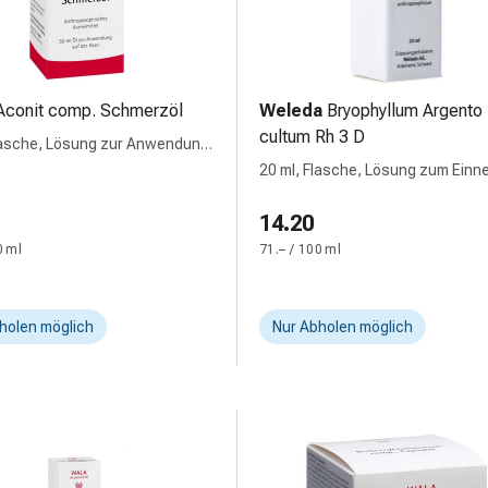
Aconit comp. Schmerzöl
Weleda
Bryophyllum Argento
cultum Rh 3 D
lasche, Lösung zur Anwendung
Haut
20 ml, Flasche, Lösung zum Ein
Dilutio aquosa
14.20
0 ml
71.– / 100 ml
holen möglich
Nur Abholen möglich