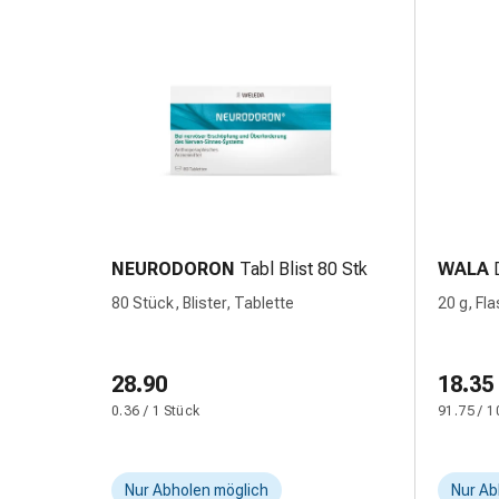
&
Krämpfe
Verstopfung
Medizinische
Hautpflege
Ekzeme
&
Juckreiz
Hühneraugen
&
NEURODORON
Tabl Blist 80 Stk
WALA
Warzen
80 Stück, Blister, Tablette
20 g, Fl
Nagel-
&
Fusspilz
28.90
18.35
Narbenbehandlung
0.36 / 1 Stück
91.75 / 1
Trockene
Haut
Krankhaftes
Nur Abholen möglich
Nur Ab