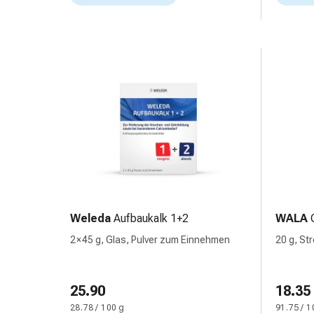
Schwitzen
Unreine
Haut
Fieberblasen
Hautausschlag
Akne
Naturmittel
Bachblütentherapie
Aus
Pflanzenknospen
Homöopathie
Phytotherapie
Schüssler-
Weleda
Aufbaukalk 1+2
WALA
Salz
Spagyrika
2 × 45 g, Glas, Pulver zum Einnehmen
20 g, St
Anthroposophika
Niere,
Blase,
25.90
18.35
Prostata
28.78 / 100 g
91.75 / 1