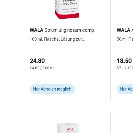
und
Augen
Ohrenbeschwerden
Ohrenpflege
Augentropfen
WALA
Solum uliginosum comp.
WALA
Augenentzündungen
100 ml, Flasche, Lösung zur
50 ml, F
Augenverbände
Anwendung auf der Haut
auf der 
Augenhygiene
Herz
24.80
18.50
&
24.80 / 100 ml
37.– / 10
Kreislauf
Herztherapie
Kompressions-
Nur Abholen möglich
Nur Ab
Strümpfe
Kreislaufbeschwerden
Rauchstopp
Venenbeschwerden
Herznerven-
Störung