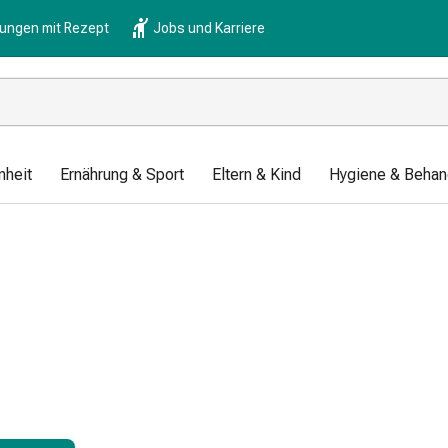
lungen mit Rezept
Jobs und Karriere
nheit
Ernährung & Sport
Eltern & Kind
Hygiene & Behan