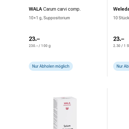
&
WALA
Carum carvi comp.
Weled
Netzverbände
10 × 1 g, Suppositorium
10 Stück
Verbandsmaterial
Verbrennungen
&
23.–
23.–
Sonnenbrand
230.– / 100 g
2.30 / 1 
Verbandwechsel-
Sets
Wundauflagen
Nur Abholen möglich
Nur Ab
Wundbehandlung
Wundsprays
Wundverschlussstreifen
&
-
kleber
Ziehsalbe
Tupfer
Ohren