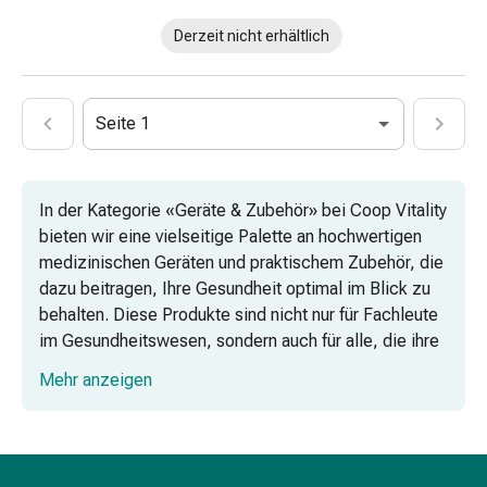
Harnwegsbeschwerden
Prostata
Derzeit nicht erhältlich
Nieren-
und
Blasenbeschwerden
Seite 1
Schmerzen
&
Fieber
In der Kategorie «Geräte & Zubehör» bei Coop Vitality
Kopfschmerzen
bieten wir eine vielseitige Palette an hochwertigen
&
medizinischen Geräten und praktischem Zubehör, die
Migräne
dazu beitragen, Ihre Gesundheit optimal im Blick zu
Muskel-
behalten. Diese Produkte sind nicht nur für Fachleute
&
im Gesundheitswesen, sondern auch für alle, die ihre
Gelenkschmerzen
körperliche Verfassung genau überwachen möchten.
Schmerzmittel
Mehr anzeigen
Schmerztherapie
Kühlen
Wärmen
Stress