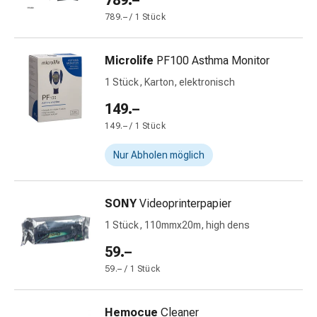
789.–
&
789.– / 1 Stück
Netzverbände
Verbandsmaterial
Microlife
PF100 Asthma Monitor
Verbrennungen
&
1 Stück, Karton, elektronisch
Sonnenbrand
149.–
Verbandwechsel-
149.– / 1 Stück
Sets
Wundauflagen
Nur Abholen möglich
Wundbehandlung
Wundsprays
Wundverschlussstreifen
SONY
Videoprinterpapier
&
1 Stück, 110mmx20m, high dens
-
59.–
kleber
Ziehsalbe
59.– / 1 Stück
Tupfer
Ohren
Hemocue
Cleaner