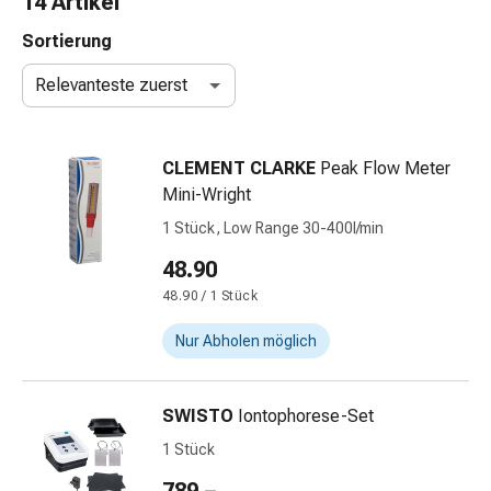
14 Artikel
Nasenreiniger
Taschentücher
Sortierung
Schnupfen
Relevanteste zuerst
Wund-
&
Brandversorgung
CLEMENT CLARKE
Peak Flow Meter
Elastische
Mini-Wright
Wundbinden
Kompressen
1 Stück, Low Range 30-400l/min
Fingerverbände
48.90
Fixationspflaster
48.90 / 1 Stück
Gazen
Kompressionsbinden
Nur Abholen möglich
Pflaster
Pflasterbinden,
Tapes
SWISTO
Iontophorese-Set
&
1 Stück
Zubehör
Schlauch-