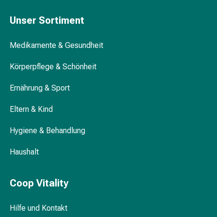
&
Unser Sortiment
Schlaf
Beruhigung
Stimmungsschwankungen
Medikamente & Gesundheit
Schlafstörungen
Körperpflege & Schönheit
Rhonchopathie
(Schnarchen)
Ernährung & Sport
Atemwege
Nasenmittel
Eltern & Kind
Atmungstraktbeschwerden
Infektionen
Hygiene & Behandlung
Windpocken
Stoffwechsel
Haushalt
Osteoporose
Immunsuppressiva
Coop Vitality
Insektenschutz
und
-
Hilfe und Kontakt