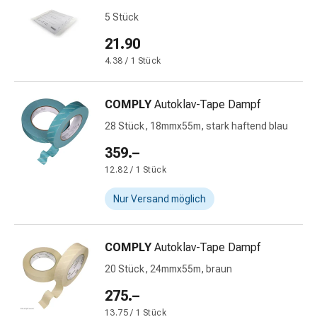
und
5 Stück
Augen
Ohrenbeschwerden
21.90
Ohrenpflege
4.38 / 1 Stück
Augentropfen
Augenentzündungen
Augenverbände
COMPLY
Autoklav-Tape Dampf
Augenhygiene
28 Stück, 18mmx55m, stark haftend blau
Herz
359.–
&
Kreislauf
12.82 / 1 Stück
Herztherapie
Nur Versand möglich
Kompressions-
Strümpfe
Kreislaufbeschwerden
COMPLY
Autoklav-Tape Dampf
Rauchstopp
20 Stück, 24mmx55m, braun
Venenbeschwerden
Herznerven-
275.–
Störung
13.75 / 1 Stück