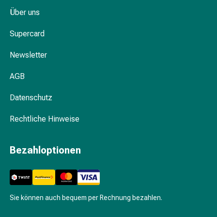
mittel
Über uns
Mücken-
&
Supercard
Zeckenschutz
Zeckenpinzette
Newsletter
Anti-
Wurmmittel
AGB
Rezeptpflichtige
Arzneimittel
Datenschutz
Rezeptpflichtige
Arzneimittel
Rechtliche Hinweise
Vaginalbeschwerden
Menstruation
Bezahloptionen
Wechseljahre
Scheideninfektion
Vaginalgesundheit
Vitamine
Sie können auch bequem per Rechnung bezahlen.
&
Mineralstoffe