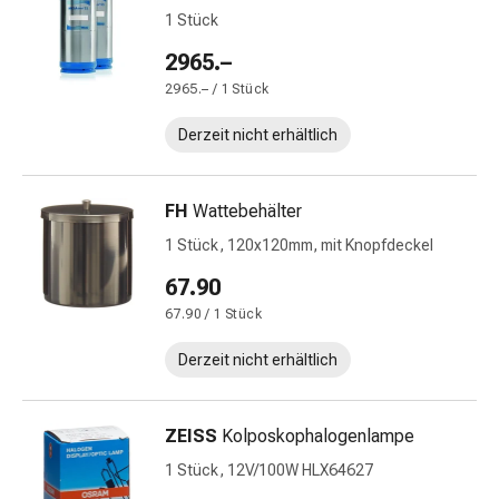
&
1 Stück
Krämpfe
2965.–
Verstopfung
2965.– / 1 Stück
Medizinische
Hautpflege
Derzeit nicht erhältlich
Ekzeme
&
Juckreiz
FH
Wattebehälter
Hühneraugen
1 Stück, 120x120mm, mit Knopfdeckel
&
67.90
Warzen
Nagel-
67.90 / 1 Stück
&
Derzeit nicht erhältlich
Fusspilz
Narbenbehandlung
Trockene
ZEISS
Kolposkophalogenlampe
Haut
1 Stück, 12V/100W HLX64627
Krankhaftes