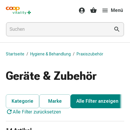
Medikamente
Menü
&
Gesundheit
Grippe
&
Erkältung
Halsbonbons
Startseite
/
Hygiene & Behandlung
/
Praxiszubehör
Grippe-
&
Erkältung
Geräte & Zubehör
Medikamente
Halsschmerzen
Husten
&
Kategorie
Marke
Alle Filter anzeigen
Bronchitis
Alle Filter zurücksetzen
Inhalationsgeräte
&
Zubehör