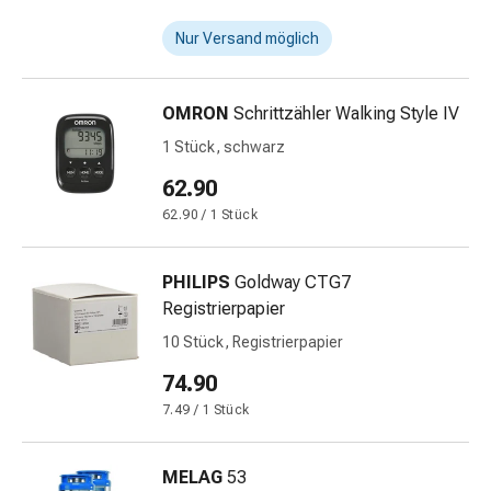
Gedächtnis-
&
Nur Versand möglich
Konzentrationsstörung
Allergien
OMRON
Schrittzähler Walking Style IV
&
Heuschnupfen
1 Stück, schwarz
Antiallergika
62.90
Haut
62.90 / 1 Stück
Nase
Magen-
Darm
PHILIPS
Goldway CTG7
Durchfall
Registrierpapier
Hämorrhoiden
10 Stück, Registrierpapier
Magenbrennen
Übelkeit
74.90
&
7.49 / 1 Stück
Erbrechen
Verdauung,
MELAG
53
Blähungen