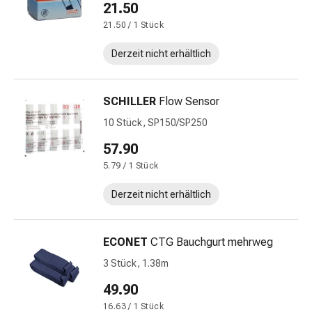
Schwitzen
21.50
Unreine
21.50 / 1 Stück
Haut
Fieberblasen
Derzeit nicht erhältlich
Hautausschlag
Akne
SCHILLER
Flow Sensor
Naturmittel
Bachblütentherapie
10 Stück, SP150/SP250
Aus
57.90
Pflanzenknospen
5.79 / 1 Stück
Homöopathie
Phytotherapie
Derzeit nicht erhältlich
Schüssler-
Salz
Spagyrika
ECONET
CTG Bauchgurt mehrweg
Anthroposophika
3 Stück, 1.38m
Niere,
Blase,
49.90
Prostata
16.63 / 1 Stück