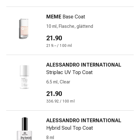
&
Schlaf
MEME
Base Coat
Beruhigung
10 ml, Flasche, glättend
Stimmungsschwankungen
Schlafstörungen
21.90
Rhonchopathie
219.– / 100 ml
(Schnarchen)
Atemwege
ALESSANDRO INTERNATIONAL
Nasenmittel
Striplac UV Top Coat
Atmungstraktbeschwerden
Infektionen
6.5 ml, Clear
Windpocken
21.90
Stoffwechsel
336.92 / 100 ml
Osteoporose
Immunsuppressiva
Insektenschutz
ALESSANDRO INTERNATIONAL
und
Hybrid Soul Top Coat
-
8 ml