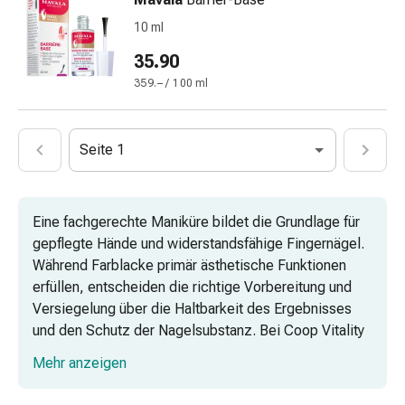
Vitamine
10 ml
Mineralstoffe
Kombipräparate
35.90
Zahn-
359.– / 100 ml
&
Mundgesundheit
Kariesprophylaxe
Seite 1
Trockener
Mund
(Xerostomie)
Eine fachgerechte Maniküre bildet die Grundlage für
Munddesinfektionsmittel
gepflegte Hände und widerstandsfähige Fingernägel.
Aphten
Während Farblacke primär ästhetische Funktionen
und
erfüllen, entscheiden die richtige Vorbereitung und
Mundentzündungen
Versiegelung über die Haltbarkeit des Ergebnisses
Haar-
und den Schutz der Nagelsubstanz. Bei Coop Vitality
Medikamente
finden Sie ein spezialisiertes Sortiment an
Haarausfallpräparate
Mehr anzeigen
hochwertigen Produkten, die sowohl im privaten
Kopfhautbeschwerden
Bereich als auch in der professionellen Nagelpflege
Kopfläuse