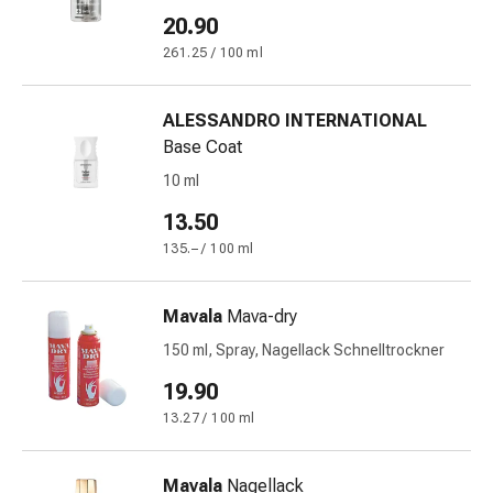
&
20.90
Netzverbände
261.25 / 100 ml
Verbandsmaterial
Verbrennungen
ALESSANDRO INTERNATIONAL
&
Base Coat
Sonnenbrand
Verbandwechsel-
10 ml
Sets
13.50
Wundauflagen
135.– / 100 ml
Wundbehandlung
Wundsprays
Wundverschlussstreifen
Mavala
Mava-dry
&
150 ml, Spray, Nagellack Schnelltrockner
-
19.90
kleber
Ziehsalbe
13.27 / 100 ml
Tupfer
Ohren
Mavala
Nagellack