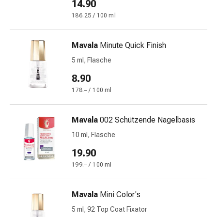
14.90
&
186.25 / 100 ml
Krämpfe
Verstopfung
Medizinische
Mavala
Minute Quick Finish
Hautpflege
5 ml, Flasche
Ekzeme
8.90
&
Juckreiz
178.– / 100 ml
Hühneraugen
&
Mavala
002 Schützende Nagelbasis
Warzen
10 ml, Flasche
Nagel-
&
19.90
Fusspilz
199.– / 100 ml
Narbenbehandlung
Trockene
Mavala
Mini Color's
Haut
Krankhaftes
5 ml, 92 Top Coat Fixator