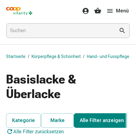
Medikamente
Menü
&
Gesundheit
Grippe
&
Erkältung
Halsbonbons
Startseite
/
Körperpflege & Schönheit
/
Hand- und Fusspflege
Grippe-
&
Erkältung
Basislacke &
Medikamente
Halsschmerzen
Überlacke
Husten
&
Bronchitis
Inhalationsgeräte
Kategorie
Marke
Alle Filter anzeigen
&
Alle Filter zurücksetzen
Zubehör