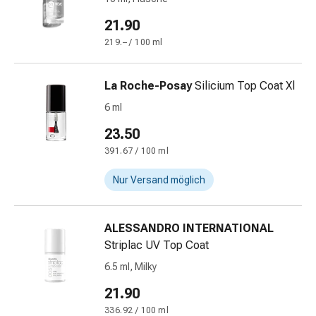
Harnwegsbeschwerden
21.90
Prostata
Nieren-
219.– / 100 ml
und
Blasenbeschwerden
La Roche-Posay
Silicium Top Coat Xl
Schmerzen
6 ml
&
Fieber
23.50
Kopfschmerzen
391.67 / 100 ml
&
Migräne
Nur Versand möglich
Muskel-
&
Gelenkschmerzen
ALESSANDRO INTERNATIONAL
Schmerzmittel
Striplac UV Top Coat
Schmerztherapie
6.5 ml, Milky
Kühlen
21.90
Wärmen
Stress
336.92 / 100 ml