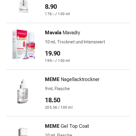
Schwitzen
8.90
Unreine
178.– / 100 ml
Haut
Fieberblasen
Hautausschlag
Mavala
Mavadry
Akne
10 ml, Trocknet und Intensiviert
Naturmittel
Bachblütentherapie
19.90
Aus
199.– / 100 ml
Pflanzenknospen
Homöopathie
MEME
Nagellacktrockner
Phytotherapie
Schüssler-
9 ml, Flasche
Salz
18.50
Spagyrika
205.56 / 100 ml
Anthroposophika
Niere,
Blase,
MEME
Gel Top Coat
Prostata
10 ml, Flasche