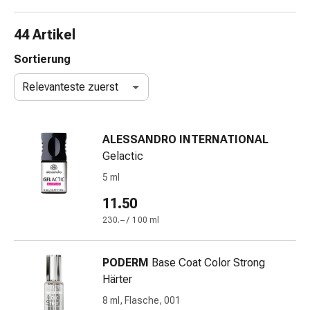
Nasenreiniger
Taschentücher
44 Artikel
Schnupfen
Wund-
Sortierung
&
Relevanteste zuerst
Brandversorgung
Elastische
Wundbinden
ALESSANDRO INTERNATIONAL
Kompressen
Gelactic
Fingerverbände
Fixationspflaster
5 ml
Gazen
11.50
Kompressionsbinden
230.– / 100 ml
Pflaster
Pflasterbinden,
Tapes
PODERM
Base Coat Color Strong
&
Härter
Zubehör
8 ml, Flasche, 001
Schlauch-