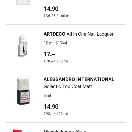
mittel
Mücken-
14.90
&
186.25 / 100 ml
Zeckenschutz
Zeckenpinzette
ARTDECO
All In One Nail Lacquer
Anti-
Wurmmittel
10 ml, 61744
Rezeptpflichtige
17.–
Arzneimittel
170.– / 100 ml
Rezeptpflichtige
Arzneimittel
Vaginalbeschwerden
ALESSANDRO INTERNATIONAL
Menstruation
Gelactic Top Coat Matt
Wechseljahre
5 ml
Scheideninfektion
14.90
Vaginalgesundheit
Vitamine
298.– / 100 ml
&
Mineralstoffe
Mavala
Barrier-Base