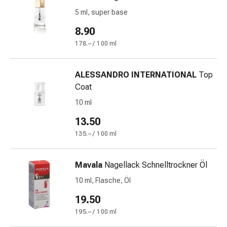
und
5 ml, super base
Augen
Ohrenbeschwerden
8.90
Ohrenpflege
178.– / 100 ml
Augentropfen
Augenentzündungen
Augenverbände
ALESSANDRO INTERNATIONAL
Top
Augenhygiene
Coat
Herz
10 ml
&
13.50
Kreislauf
Herztherapie
135.– / 100 ml
Kompressions-
Strümpfe
Mavala
Nagellack Schnelltrockner Öl
Kreislaufbeschwerden
10 ml, Flasche, Öl
Rauchstopp
Venenbeschwerden
19.50
Herznerven-
195.– / 100 ml
Störung