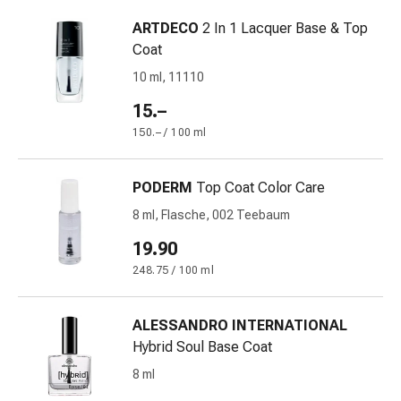
Gedächtnis-
ARTDECO
2 In 1 Lacquer Base & Top
&
Coat
Konzentrationsstörung
Allergien
10 ml, 11110
&
15.–
Heuschnupfen
150.– / 100 ml
Antiallergika
Haut
Nase
PODERM
Top Coat Color Care
Magen-
8 ml, Flasche, 002 Teebaum
Darm
Durchfall
19.90
Hämorrhoiden
248.75 / 100 ml
Magenbrennen
Übelkeit
ALESSANDRO INTERNATIONAL
&
Hybrid Soul Base Coat
Erbrechen
Verdauung,
8 ml
Blähungen