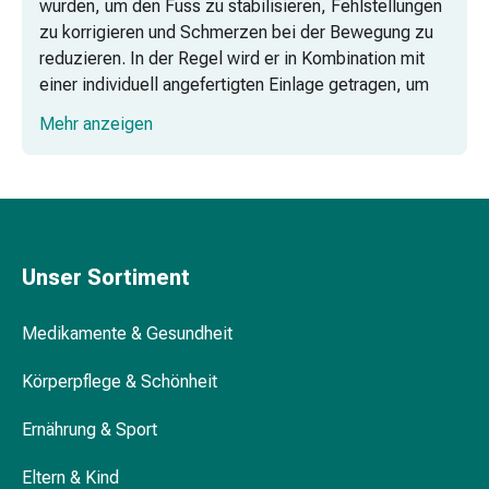
wurden, um den Fuss zu stabilisieren, Fehlstellungen
Vitamine
zu korrigieren und Schmerzen bei der Bewegung zu
Mineralstoffe
reduzieren. In der Regel wird er in Kombination mit
Kombipräparate
einer individuell angefertigten Einlage getragen, um
Zahn-
eine vollständige Korrektur von Fehlstellungen zu
&
Mehr anzeigen
gewährleisten. Bei leichten Beschwerden kann
Mundgesundheit
jedoch bereits ein bequemer Schuh mit weiter
Kariesprophylaxe
Passform, verstärkter Stütze und guter Dämpfung
Trockener
ausreichend sein, um die gewünschte Entlastung zu
Mund
erzielen.
(Xerostomie)
Munddesinfektionsmittel
Unser Sortiment
Individuelle Anpassung und
Aphten
Qualitätsmerkmale
und
Medikamente & Gesundheit
Mundentzündungen
Vielfältige Auswahl für jeden Bedarf bei
Haar-
Körperpflege & Schönheit
Coop Vitality
Medikamente
Ernährung & Sport
Haarausfallpräparate
Entlastungsschuhe (Post-operativ & Akut)
Kopfhautbeschwerden
Diese Modelle halten spezifische Fussareale
Eltern & Kind
Kopfläuse
druckfrei. Vorfussentlastungsschuhe werden