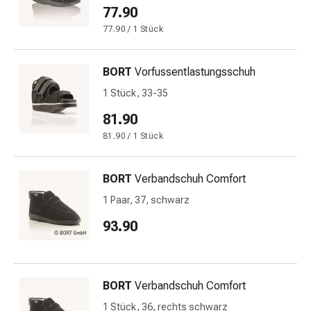
77.90
&
Krämpfe
77.90 / 1 Stück
Verstopfung
Medizinische
BORT
Vorfussentlastungsschuh
Hautpflege
1 Stück, 33-35
Ekzeme
&
81.90
Juckreiz
81.90 / 1 Stück
Hühneraugen
&
BORT
Verbandschuh Comfort
Warzen
Nagel-
1 Paar, 37, schwarz
&
93.90
Fusspilz
Narbenbehandlung
Trockene
Haut
BORT
Verbandschuh Comfort
Krankhaftes
1 Stück, 36, rechts schwarz