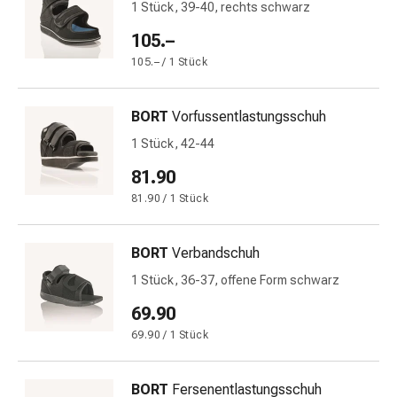
1 Stück, 39-40, rechts schwarz
Harnwegsbeschwerden
Prostata
105.–
Nieren-
105.– / 1 Stück
und
Blasenbeschwerden
Schmerzen
BORT
Vorfussentlastungsschuh
&
1 Stück, 42-44
Fieber
81.90
Kopfschmerzen
&
81.90 / 1 Stück
Migräne
Muskel-
BORT
Verbandschuh
&
1 Stück, 36-37, offene Form schwarz
Gelenkschmerzen
Schmerzmittel
69.90
Schmerztherapie
69.90 / 1 Stück
Kühlen
Wärmen
BORT
Fersenentlastungsschuh
Stress