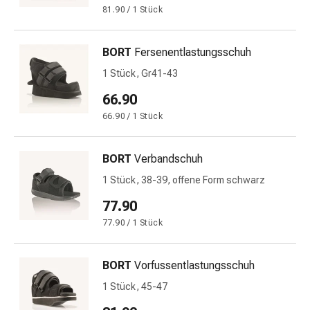
und
81.90 / 1 Stück
Augen
Ohrenbeschwerden
Ohrenpflege
BORT
Fersenentlastungsschuh
Augentropfen
1 Stück, Gr41-43
Augenentzündungen
66.90
Augenverbände
Augenhygiene
66.90 / 1 Stück
Herz
&
BORT
Verbandschuh
Kreislauf
1 Stück, 38-39, offene Form schwarz
Herztherapie
Kompressions-
77.90
Strümpfe
77.90 / 1 Stück
Kreislaufbeschwerden
Rauchstopp
BORT
Vorfussentlastungsschuh
Venenbeschwerden
Herznerven-
1 Stück, 45-47
Störung