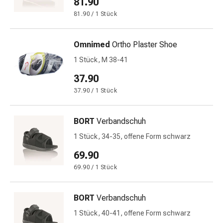
81.90
Gedächtnis-
81.90 / 1 Stück
&
Konzentrationsstörung
Allergien
Omnimed
Ortho Plaster Shoe
&
1 Stück, M 38-41
Heuschnupfen
Antiallergika
37.90
Haut
37.90 / 1 Stück
Nase
Magen-
BORT
Verbandschuh
Darm
Durchfall
1 Stück, 34-35, offene Form schwarz
Hämorrhoiden
69.90
Magenbrennen
69.90 / 1 Stück
Übelkeit
&
Erbrechen
BORT
Verbandschuh
Verdauung,
1 Stück, 40-41, offene Form schwarz
Blähungen