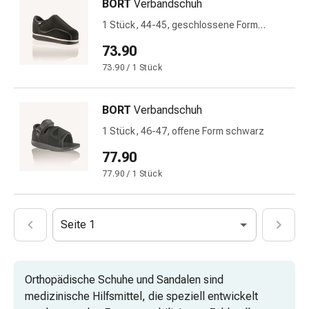
mittel
BORT
Verbandschuh
Mücken-
1 Stück, 44-45, geschlossene Form
&
schwarz
73.90
Zeckenschutz
Zeckenpinzette
73.90 / 1 Stück
Anti-
Wurmmittel
BORT
Verbandschuh
Rezeptpflichtige
1 Stück, 46-47, offene Form schwarz
Arzneimittel
Rezeptpflichtige
77.90
Arzneimittel
77.90 / 1 Stück
Vaginalbeschwerden
Menstruation
Wechseljahre
Seite 1
Scheideninfektion
Vaginalgesundheit
Vitamine
Orthopädische Schuhe und Sandalen sind
&
medizinische Hilfsmittel, die speziell entwickelt
Mineralstoffe