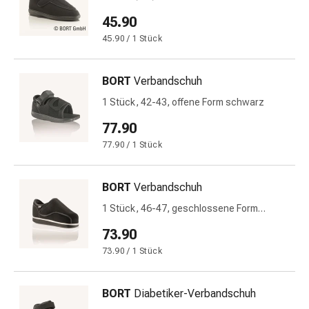
Schwitzen
Unreine
45.90
Haut
45.90 / 1 Stück
Fieberblasen
Hautausschlag
BORT
Verbandschuh
Akne
Naturmittel
1 Stück, 42-43, offene Form schwarz
Bachblütentherapie
77.90
Aus
77.90 / 1 Stück
Pflanzenknospen
Homöopathie
Phytotherapie
BORT
Verbandschuh
Schüssler-
1 Stück, 46-47, geschlossene Form
Salz
schwarz
73.90
Spagyrika
Anthroposophika
73.90 / 1 Stück
Niere,
Blase,
BORT
Diabetiker-Verbandschuh
Prostata