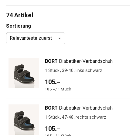
Nasenreiniger
Taschentücher
74 Artikel
Schnupfen
Wund-
Sortierung
&
Relevanteste zuerst
Brandversorgung
Elastische
Wundbinden
BORT
Diabetiker-Verbandschuh
Kompressen
Fingerverbände
1 Stück, 39-40, links schwarz
Fixationspflaster
105.–
Gazen
105.– / 1 Stück
Kompressionsbinden
Pflaster
Pflasterbinden,
BORT
Diabetiker-Verbandschuh
Tapes
1 Stück, 47-48, rechts schwarz
&
Zubehör
105.–
Schlauch-