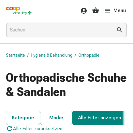
Medikamente
Menü
&
Gesundheit
Grippe
&
Erkältung
Halsbonbons
Startseite
/
Hygiene & Behandlung
/
Orthopädie
Grippe-
&
Erkältung
Orthopadische Schuhe
Medikamente
Halsschmerzen
& Sandalen
Husten
&
Bronchitis
Inhalationsgeräte
Kategorie
Marke
Alle Filter anzeigen
&
Alle Filter zurücksetzen
Zubehör