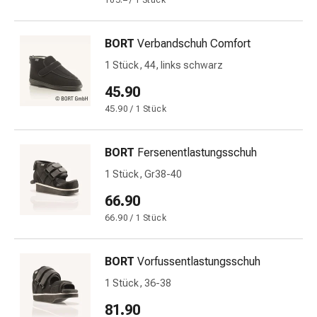
105.– / 1 Stück
&
Netzverbände
BORT
Verbandschuh Comfort
Verbandsmaterial
Verbrennungen
1 Stück, 44, links schwarz
&
45.90
Sonnenbrand
45.90 / 1 Stück
Verbandwechsel-
Sets
Wundauflagen
BORT
Fersenentlastungsschuh
Wundbehandlung
1 Stück, Gr38-40
Wundsprays
66.90
Wundverschlussstreifen
&
66.90 / 1 Stück
-
kleber
BORT
Vorfussentlastungsschuh
Ziehsalbe
1 Stück, 36-38
Tupfer
Ohren
81.90