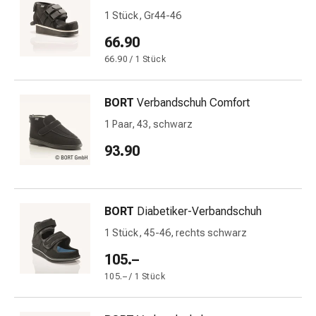
&
1 Stück, Gr44-46
Schlaf
66.90
Beruhigung
66.90 / 1 Stück
Stimmungsschwankungen
Schlafstörungen
Rhonchopathie
BORT
Verbandschuh Comfort
(Schnarchen)
1 Paar, 43, schwarz
Atemwege
Nasenmittel
93.90
Atmungstraktbeschwerden
Infektionen
Windpocken
BORT
Diabetiker-Verbandschuh
Stoffwechsel
Osteoporose
1 Stück, 45-46, rechts schwarz
Immunsuppressiva
105.–
Insektenschutz
105.– / 1 Stück
und
-