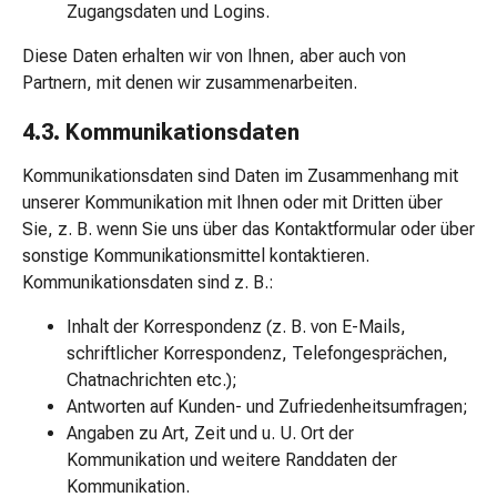
Zugangsdaten und Logins.
Stress
&
Diese Daten erhalten wir von Ihnen, aber auch von
Schlaf
Partnern, mit denen wir zusammenarbeiten.
Beruhigung
Stimmungsschwankungen
4.3. Kommunikationsdaten
Schlafstörungen
Kommunikationsdaten sind Daten im Zusammenhang mit
Rhonchopathie
unserer Kommunikation mit Ihnen oder mit Dritten über
(Schnarchen)
Sie, z. B. wenn Sie uns über das Kontaktformular oder über
Atemwege
sonstige Kommunikationsmittel kontaktieren.
Nasenmittel
Kommunikationsdaten sind z. B.:
Atmungstraktbeschwerden
Infektionen
Inhalt der Korrespondenz (z. B. von E-Mails,
Windpocken
schriftlicher Korrespondenz, Telefongesprächen,
Stoffwechsel
Chatnachrichten etc.);
Osteoporose
Antworten auf Kunden- und Zufriedenheitsumfragen;
Immunsuppressiva
Angaben zu Art, Zeit und u. U. Ort der
Insektenschutz
Kommunikation und weitere Randdaten der
und
Kommunikation.