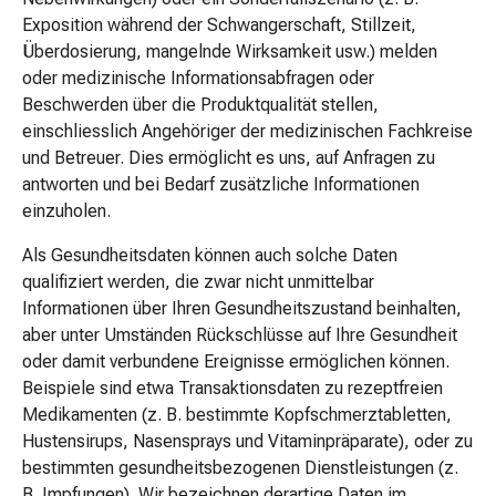
Shampoo
Exposition während der Schwangerschaft, Stillzeit,
Trockenshampoo
Überdosierung, mangelnde Wirksamkeit usw.) melden
Schuppen
oder medizinische Informationsabfragen oder
Haarstyling-
Beschwerden über die Produktqualität stellen,
Tools
einschliesslich Angehöriger der medizinischen Fachkreise
Intimpflege
und Betreuer. Dies ermöglicht es uns, auf Anfragen zu
Binden
antworten und bei Bedarf zusätzliche Informationen
Menstruationsunterwäsche
einzuholen.
Intimpflegezubehör
Intimpflegetücher
Als Gesundheitsdaten können auch solche Daten
Waschlotions
qualifiziert werden, die zwar nicht unmittelbar
&
Informationen über Ihren Gesundheitszustand beinhalten,
Waschgels
aber unter Umständen Rückschlüsse auf Ihre Gesundheit
Periodencup
oder damit verbundene Ereignisse ermöglichen können.
Tampons
Beispiele sind etwa Transaktionsdaten zu rezeptfreien
Für
Medikamenten (z. B. bestimmte Kopfschmerztabletten,
den
Hustensirups, Nasensprays und Vitaminpräparate), oder zu
Körper
bestimmten gesundheitsbezogenen Dienstleistungen (z.
Bodylotion
B. Impfungen). Wir bezeichnen derartige Daten im