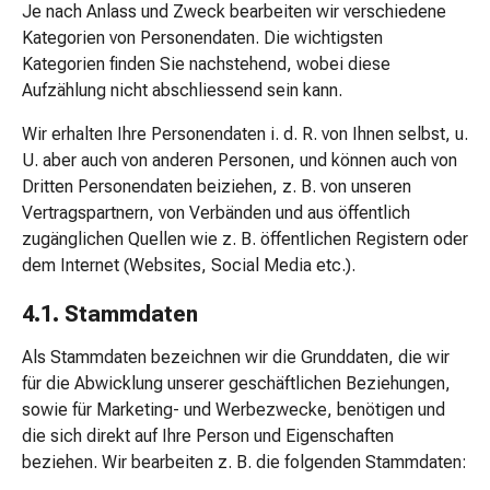
Je nach Anlass und Zweck bearbeiten wir verschiedene
Blähungen
Kategorien von Personendaten. Die wichtigsten
&
Kategorien finden Sie nachstehend, wobei diese
Krämpfe
Aufzählung nicht abschliessend sein kann.
Verstopfung
Medizinische
Wir erhalten Ihre Personendaten i. d. R. von Ihnen selbst, u.
Hautpflege
U. aber auch von anderen Personen, und können auch von
Ekzeme
Dritten Personendaten beiziehen, z. B. von unseren
&
Vertragspartnern, von Verbänden und aus öffentlich
Juckreiz
zugänglichen Quellen wie z. B. öffentlichen Registern oder
Hühneraugen
dem Internet (Websites, Social Media etc.).
&
Warzen
4.1. Stammdaten
Nagel-
Als Stammdaten bezeichnen wir die Grunddaten, die wir
&
für die Abwicklung unserer geschäftlichen Beziehungen,
Fusspilz
sowie für Marketing- und Werbezwecke, benötigen und
Narbenbehandlung
die sich direkt auf Ihre Person und Eigenschaften
Trockene
beziehen. Wir bearbeiten z. B. die folgenden Stammdaten:
Haut