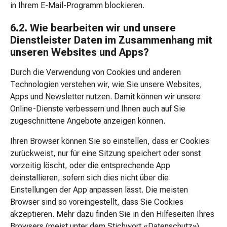
in Ihrem E-Mail-Programm blockieren.
Snacks
Brote,
6.2. Wie bearbeiten wir und unsere
Cracker
Dienstleister Daten im Zusammenhang mit
&
unseren Websites und Apps?
Knäckebrot
Müesli
Durch die Verwendung von Cookies und anderen
&
Technologien verstehen wir, wie Sie unsere Websites,
Cerealien
Apps und Newsletter nutzen. Damit können wir unsere
Getreide
Online-Dienste verbessern und Ihnen auch auf Sie
&
zugeschnittene Angebote anzeigen können.
Hülsenfrüchte
Desserts
Ihren Browser können Sie so einstellen, dass er Cookies
Bonbons
zurückweist, nur für eine Sitzung speichert oder sonst
&
vorzeitig löscht, oder die entsprechende App
Kaugummi
deinstallieren, sofern sich dies nicht über die
Brotaufstriche
Einstellungen der App anpassen lässt. Die meisten
Konserven,
Browser sind so voreingestellt, dass Sie Cookies
Fertiggerichte
akzeptieren. Mehr dazu finden Sie in den Hilfeseiten Ihres
&
Browsers (meist unter dem Stichwort «Datenschutz»).