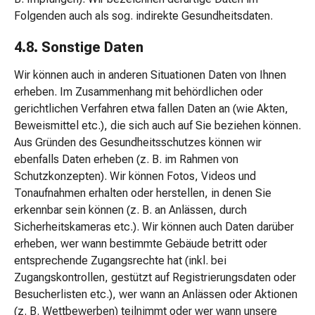
Hautpflege
Folgenden auch als sog. indirekte Gesundheitsdaten.
Hautschutz
4.8. Sonstige Daten
Pflege
fürs
Wir können auch in anderen Situationen Daten von Ihnen
Dekolleté
erheben. Im Zusammenhang mit behördlichen oder
Körperpeeling
gerichtlichen Verfahren etwa fallen Daten an (wie Akten,
Körperöl
Beweismittel etc.), die sich auch auf Sie beziehen können.
Anti-
Aus Gründen des Gesundheitsschutzes können wir
Cellulite
ebenfalls Daten erheben (z. B. im Rahmen von
Crème
Schutzkonzepten). Wir können Fotos, Videos und
Seifen
Tonaufnahmen erhalten oder herstellen, in denen Sie
Körperpuder
erkennbar sein können (z. B. an Anlässen, durch
Duschmittel
Sicherheitskameras etc.). Wir können auch Daten darüber
Badeöle-
erheben, wer wann bestimmte Gebäude betritt oder
&
entsprechende Zugangsrechte hat (inkl. bei
Seifen
Zugangskontrollen, gestützt auf Registrierungsdaten oder
Schwämme
Besucherlisten etc.), wer wann an Anlässen oder Aktionen
Hand-
(z. B. Wettbewerben) teilnimmt oder wer wann unsere