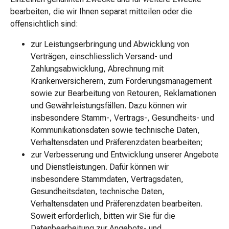
-
bearbeiten, die wir Ihnen separat mitteilen oder die
lotion
offensichtlich sind:
Handpflege
Nagelpflegegerät
zur Leistungserbringung und Abwicklung von
Hornhautraspel
Verträgen, einschliesslich Versand- und
&
Zahlungsabwicklung, Abrechnung mit
-
Krankenversicherern, zum Forderungsmanagement
hobel
sowie zur Bearbeitung von Retouren, Reklamationen
Kunstnägel
und Gewährleistungsfällen. Dazu können wir
Hand-
insbesondere Stamm-, Vertrags-, Gesundheits- und
und
Kommunikationsdaten sowie technische Daten,
Fusspflegeset
Verhaltensdaten und Präferenzdaten bearbeiten;
Handpflege
zur Verbesserung und Entwicklung unserer Angebote
Stift
und Dienstleistungen. Dafür können wir
Nagelclipser
insbesondere Stammdaten, Vertragsdaten,
Nagelfeile
Gesundheitsdaten, technische Daten,
Nagelpflege
Verhaltensdaten und Präferenzdaten bearbeiten.
Nagellacke
Soweit erforderlich, bitten wir Sie für die
Nagellackentferner
Datenbearbeitung zur Angebots- und