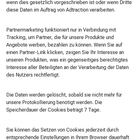
wenn dies gesetzlich vorgeschrieben ist oder wenn Dritte
Hygiene
diese Daten im Auftrag von Adtraction verarbeiten.
&
Behandlung
Sanität
Partnermarketing funktioniert nur in Verbindung mit
&
Tracking, um Partner, die für unsere Produkte und
Erste
Angebote werben, bezahlen zu können. Wenn Sie auf
Hilfe
einen Partner-Link klicken, zeigen Sie Ihr Interesse an
Apotheken
unseren Produkten, was ein gegenseitiges berechtigtes
Zubehör
Interesse aller Beteiligten an der Verarbeitung der Daten
Hausapotheken
des Nutzers rechtfertigt.
Reiseapotheken
Boardapotheken
Desinfektion
Die Daten werden gelöscht, sobald sie nicht mehr für
Alkoholtupfer
unsere Protokollierung benötigt werden. Die
Flächendesinfektion
Speicherdauer der Cookies beträgt 7 Tage.
Hände-
Desinfektionsmittel
Sie können das Setzen von Cookies jederzeit durch
Handtuchspender
entsprechende Einstellungen in Ihrem Browser dauerhaft
Instrumentendesinfektion