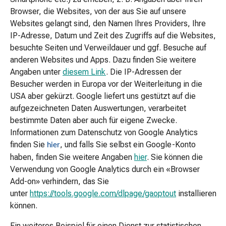
Biscuits
Browser, die Websites, von der aus Sie auf unsere
Kindertee
Websites gelangt sind, den Namen Ihres Providers, Ihre
Fertige
IP-Adresse, Datum und Zeit des Zugriffs auf die Websites,
Breie
besuchte Seiten und Verweildauer und ggf. Besuche auf
&
anderen Websites und Apps. Dazu finden Sie weitere
Getränke
Angaben unter
diesem Link
. Die IP-Adressen der
Kindergeschirr
Besucher werden in Europa vor der Weiterleitung in die
Säuglingsnahrung
USA aber gekürzt. Google liefert uns gestützt auf die
Babyflaschen
aufgezeichneten Daten Auswertungen, verarbeitet
Flaschenwärmer
bestimmte Daten aber auch für eigene Zwecke.
Babypflege
Informationen zum Datenschutz von Google Analytics
Babypuder
finden Sie
, und falls Sie selbst ein Google-Konto
hier
&
haben, finden Sie weitere Angaben
hier
. Sie können die
Crèmes
Verwendung von Google Analytics durch ein «Browser
Feuchttücher
Add-on» verhindern, das Sie
Pflegesets
unter
https://tools.google.com/dlpage/gaoptout
installieren
&
können.
Zubehör
Baden
Ein weiteres Beispiel für einen Dienst zur statistischen