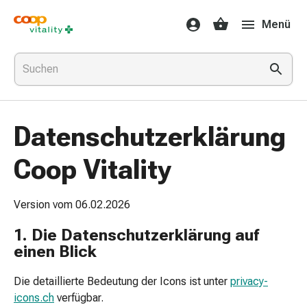
Medikamente
Menü
&
Gesundheit
Grippe
&
Erkältung
Halsbonbons
Datenschutzerklärung
Grippe-
&
Coop Vitality
Erkältung
Medikamente
Halsschmerzen
Version vom 06.02.2026
Husten
1. Die Datenschutzerklärung auf
&
einen Blick
Bronchitis
Inhalationsgeräte
Die detaillierte Bedeutung der Icons ist unter
privacy-
&
icons.ch
verfügbar.
Zubehör