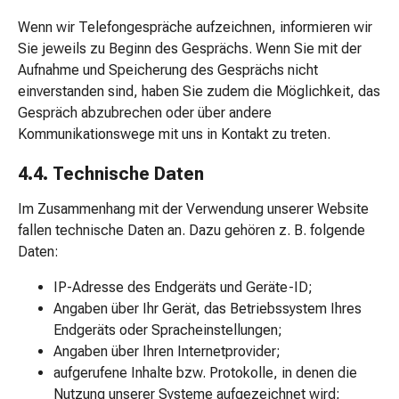
-
mittel
Wenn wir Telefongespräche aufzeichnen, informieren wir
Mücken-
Sie jeweils zu Beginn des Gesprächs. Wenn Sie mit der
&
Aufnahme und Speicherung des Gesprächs nicht
Zeckenschutz
einverstanden sind, haben Sie zudem die Möglichkeit, das
Zeckenpinzette
Gespräch abzubrechen oder über andere
Anti-
Kommunikationswege mit uns in Kontakt zu treten.
Wurmmittel
4.4. Technische Daten
Rezeptpflichtige
Arzneimittel
Im Zusammenhang mit der Verwendung unserer Website
Rezeptpflichtige
fallen technische Daten an. Dazu gehören z. B. folgende
Arzneimittel
Daten:
Vaginalbeschwerden
Menstruation
IP-Adresse des Endgeräts und Geräte-ID;
Wechseljahre
Angaben über Ihr Gerät, das Betriebssystem Ihres
Scheideninfektion
Endgeräts oder Spracheinstellungen;
Vaginalgesundheit
Angaben über Ihren Internetprovider;
Vitamine
aufgerufene Inhalte bzw. Protokolle, in denen die
&
Nutzung unserer Systeme aufgezeichnet wird;