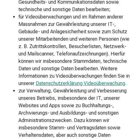
Elektro
Gesundheits- und Kommunikationsdaten sowie
Zahnbürsten
technische und sonstige Daten bearbeiten;
Mundduschen
für Videoüberwachungen und im Rahmen anderer
&
Massnahmen zur Gewährleistung unserer IT-,
Kombigeräte
Gebäude- und Anlagesicherheit sowie zum Schutz
Mundpflege
unserer Mitarbeitenden und weiteren Personen (wie
Zahnbleaching
z. B. Zutrittskontrollen, Besucherlisten, Netzwerk-
Zahnbürsten
und Mailscanner, Telefonaufzeichnungen). Hierfür
Zahnfleischpflege
können wir insbesondere Stammdaten, technische
Zahnpaste
Daten und sonstige Daten bearbeiten. Weitere
Gebisspflege
Informationen zu Videoüberwachungen finden Sie in
Zahnseide
unserer
Datenschutzerklärung Videoüberwachung
.
&
zur Verwaltung, Gewährleistung und Verbesserung
Sticks
unseres Betriebs, insbesondere der IT, unserer
Mundwasser
Websites und Apps sowie zu Buchhaltungs-,
&
Archivierungs- und Ausbildungs- und sonstigen
-
Administrationszwecken. Dazu können wir
spülungen
insbesondere Stamm- und Vertragsdaten sowie
Zahnstocher
Verhaltensdaten, aber auch sonstige Daten