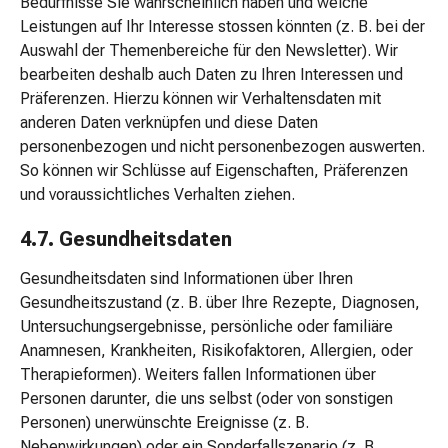
Bedürfnisse Sie wahrscheinlich haben und welche
Gesichtsöl
Leistungen auf Ihr Interesse stossen könnten (z. B. bei der
Pflegegeräte
Auswahl der Themenbereiche für den Newsletter). Wir
&
bearbeiten deshalb auch Daten zu Ihren Interessen und
Zubehör
Präferenzen. Hierzu können wir Verhaltensdaten mit
Für
anderen Daten verknüpfen und diese Daten
die
personenbezogen und nicht personenbezogen auswerten.
Haare
So können wir Schlüsse auf Eigenschaften, Präferenzen
Spülungen
und voraussichtliches Verhalten ziehen.
&
Kuren
4.7. Gesundheitsdaten
Bürsten
&
Gesundheitsdaten sind Informationen über Ihren
Kämme
Gesundheitszustand (z. B. über Ihre Rezepte, Diagnosen,
Tönungen
Untersuchungsergebnisse, persönliche oder familiäre
&
Anamnesen, Krankheiten, Risikofaktoren, Allergien, oder
Färbungen
Therapieformen). Weiters fallen Informationen über
Haarstyling
Personen darunter, die uns selbst (oder von sonstigen
Haaröl
Personen) unerwünschte Ereignisse (z. B.
Haarwasser
Nebenwirkungen) oder ein Sonderfallszenario (z. B.