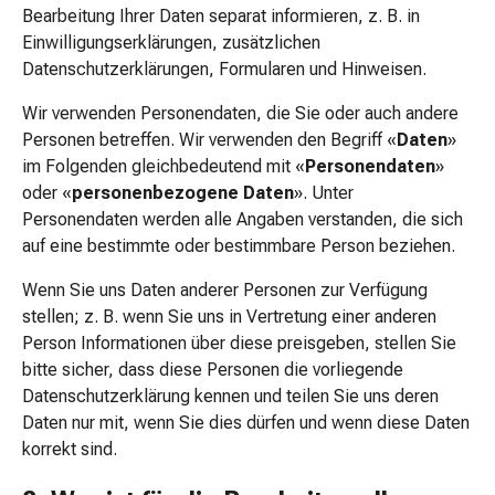
und
Bearbeitung Ihrer Daten separat informieren, z. B. in
Augen
Einwilligungserklärungen, zusätzlichen
Ohrenbeschwerden
Datenschutzerklärungen, Formularen und Hinweisen.
Ohrenpflege
Augentropfen
Wir verwenden Personendaten, die Sie oder auch andere
Augenentzündungen
Personen betreffen. Wir verwenden den Begriff «
Daten
»
Augenverbände
im Folgenden gleichbedeutend mit «
Personendaten
»
Augenhygiene
oder «
personenbezogene Daten
». Unter
Herz
Personendaten werden alle Angaben verstanden, die sich
&
auf eine bestimmte oder bestimmbare Person beziehen.
Kreislauf
Wenn Sie uns Daten anderer Personen zur Verfügung
Herztherapie
stellen; z. B. wenn Sie uns in Vertretung einer anderen
Kompressions-
Person Informationen über diese preisgeben, stellen Sie
Strümpfe
bitte sicher, dass diese Personen die vorliegende
Kreislaufbeschwerden
Datenschutzerklärung kennen und teilen Sie uns deren
Rauchstopp
Daten nur mit, wenn Sie dies dürfen und wenn diese Daten
Venenbeschwerden
korrekt sind.
Blutgerinnung
Herznerven-