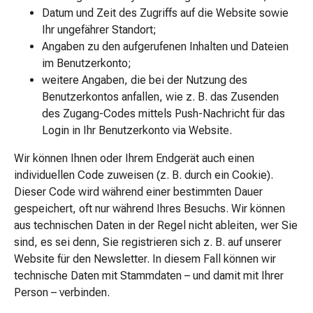
Mineralstoffe
Datum und Zeit des Zugriffs auf die Website sowie
Vitamine
Ihr ungefährer Standort;
Mineralstoffe
Angaben zu den aufgerufenen Inhalten und Dateien
Kombipräparate
im Benutzerkonto;
Zahn-
weitere Angaben, die bei der Nutzung des
&
Benutzerkontos anfallen, wie z. B. das Zusenden
Mundgesundheit
des Zugang-Codes mittels Push-Nachricht für das
Kariesprophylaxe
Login in Ihr Benutzerkonto via Website.
Trockener
Wir können Ihnen oder Ihrem Endgerät auch einen
Mund
individuellen Code zuweisen (z. B. durch ein Cookie).
(Xerostomie)
Dieser Code wird während einer bestimmten Dauer
Munddesinfektionsmittel
gespeichert, oft nur während Ihres Besuchs. Wir können
Aphten
aus technischen Daten in der Regel nicht ableiten, wer Sie
und
sind, es sei denn, Sie registrieren sich z. B. auf unserer
Mundentzündungen
Website für den Newsletter. In diesem Fall können wir
Haar-
technische Daten mit Stammdaten – und damit mit Ihrer
Medikamente
Person – verbinden.
Haarausfallpräparate
Kopfhautbeschwerden