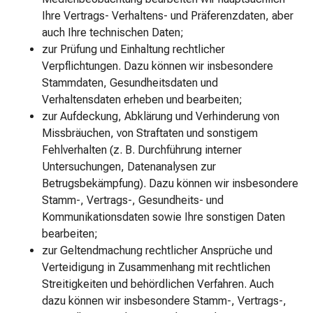
Präservative
Ihre Vertrags- Verhaltens- und Präferenzdaten, aber
&
auch Ihre technischen Daten;
Gleitmittel
zur Prüfung und Einhaltung rechtlicher
Lovetoys
Verpflichtungen. Dazu können wir insbesondere
Sonnenpflege
Stammdaten, Gesundheitsdaten und
After
Verhaltensdaten erheben und bearbeiten;
Sun
zur Aufdeckung, Abklärung und Verhinderung von
Selbstbräuner
Missbräuchen, von Straftaten und sonstigem
Sonnenschutz
Fehlverhalten (z. B. Durchführung interner
Wohlbefinden
Untersuchungen, Datenanalysen zur
Alternativtherapie
Betrugsbekämpfung). Dazu können wir insbesondere
Massagezubehör
Stamm-, Vertrags-, Gesundheits- und
Massage
Kommunikationsdaten sowie Ihre sonstigen Daten
&
bearbeiten;
Peeling
zur Geltendmachung rechtlicher Ansprüche und
Saunaaufguss
Verteidigung in Zusammenhang mit rechtlichen
Aromakosmetik
Streitigkeiten und behördlichen Verfahren. Auch
Zahnpflege
dazu können wir insbesondere Stamm-, Vertrags-,