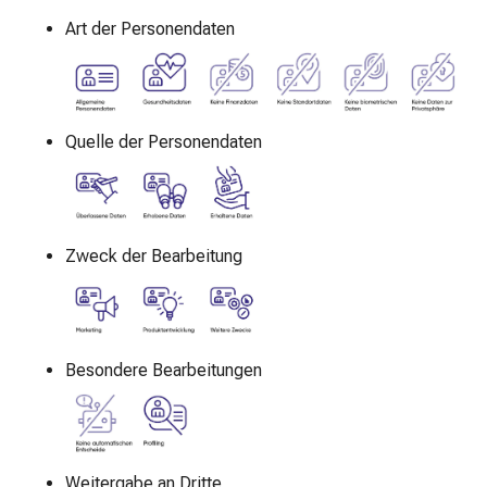
Nasenreiniger
Art der Personendaten
Taschentücher
Schnupfen
Wund-
&
Brandversorgung
Quelle der Personendaten
Elastische
Wundbinden
Kompressen
Fingerverbände
Zweck der Bearbeitung
Fixationspflaster
Gazen
Kompressionsbinden
Pflaster
Besondere Bearbeitungen
Pflasterbinden,
Tapes
&
Zubehör
Schlauch-
Weitergabe an Dritte