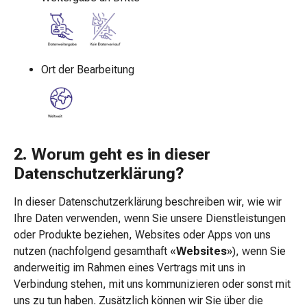
&
Netzverbände
Verbandsmaterial
Verbrennungen
Ort der Bearbeitung
&
Sonnenbrand
Verbandwechsel-
Sets
Wundauflagen
2. Worum geht es in dieser
Wundbehandlung
Datenschutzerklärung?
Wundsprays
Wundverschlussstreifen
In dieser Datenschutzerklärung beschreiben wir, wie wir
&
Ihre Daten verwenden, wenn Sie unsere Dienstleistungen
-
oder Produkte beziehen, Websites oder Apps von uns
kleber
nutzen (nachfolgend gesamthaft «
Websites
»), wenn Sie
Ziehsalbe
anderweitig im Rahmen eines Vertrags mit uns in
Tupfer
Verbindung stehen, mit uns kommunizieren oder sonst mit
Ohren
uns zu tun haben. Zusätzlich können wir Sie über die