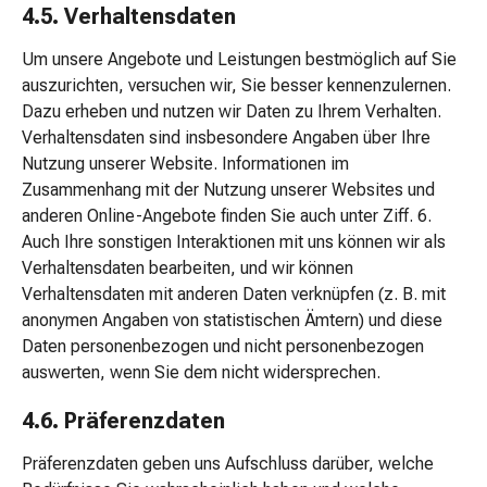
4.5. Verhaltensdaten
Kopfläuse
Körperpflege
Um unsere Angebote und Leistungen bestmöglich auf Sie
&
auszurichten, versuchen wir, Sie besser kennenzulernen.
Schönheit
Dazu erheben und nutzen wir Daten zu Ihrem Verhalten.
Gesichtspflege
Verhaltensdaten sind insbesondere Angaben über Ihre
Augenpflege
Nutzung unserer Website. Informationen im
Peeling
Zusammenhang mit der Nutzung unserer Websites und
Pflegemasken
anderen Online-Angebote finden Sie auch unter Ziff. 6.
Reinigung
Auch Ihre sonstigen Interaktionen mit uns können wir als
Reinigungs-
Verhaltensdaten bearbeiten, und wir können
Accessoires
Verhaltensdaten mit anderen Daten verknüpfen (z. B. mit
Kosmetiktücher
anonymen Angaben von statistischen Ämtern) und diese
&
Daten personenbezogen und nicht personenbezogen
Kosmetikbedarf
auswerten, wenn Sie dem nicht widersprechen.
Nachtcreme
Gesichtskuren
4.6. Präferenzdaten
Tagescreme
Präferenzdaten geben uns Aufschluss darüber, welche
Gesichtswasser