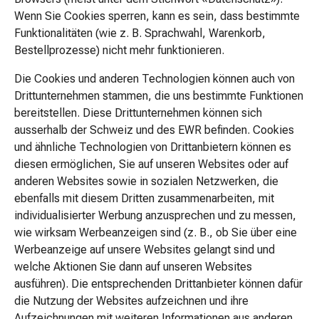
Saucen
Wenn Sie Cookies sperren, kann es sein, dass bestimmte
Mehle
Funktionalitäten (wie z. B. Sprachwahl, Warenkorb,
&
Bestellprozesse) nicht mehr funktionieren.
Griess
Die Cookies und anderen Technologien können auch von
Pflanzliche
Drittunternehmen stammen, die uns bestimmte Funktionen
Nahrungsmittel
bereitstellen. Diese Drittunternehmen können sich
Bouillon,
ausserhalb der Schweiz und des EWR befinden. Cookies
Öle
und ähnliche Technologien von Drittanbietern können es
&
diesen ermöglichen, Sie auf unseren Websites oder auf
Essig
anderen Websites sowie in sozialen Netzwerken, die
Samen
ebenfalls mit diesem Dritten zusammenarbeiten, mit
&
individualisierter Werbung anzusprechen und zu messen,
Kerne
wie wirksam Werbeanzeigen sind (z. B., ob Sie über eine
Süssstoffe
Werbeanzeige auf unsere Websites gelangt sind und
Teigwaren
welche Aktionen Sie dann auf unseren Websites
Traubenzucker
ausführen). Die entsprechenden Drittanbieter können dafür
Trink-
die Nutzung der Websites aufzeichnen und ihre
&
Aufzeichnungen mit weiteren Informationen aus anderen