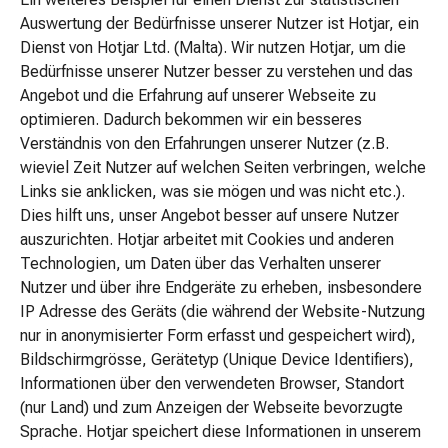
&
Auswertung der Bedürfnisse unserer Nutzer ist Hotjar, ein
Duschen
Dienst von Hotjar Ltd. (Malta). Wir nutzen Hotjar, um die
Pflegeaccessoires
Bedürfnisse unserer Nutzer besser zu verstehen und das
Windeln
Angebot und die Erfahrung auf unserer Webseite zu
Kinderzahnbürsten
optimieren. Dadurch bekommen wir ein besseres
&-
Verständnis von den Erfahrungen unserer Nutzer (z.B.
zahnpasta
wieviel Zeit Nutzer auf welchen Seiten verbringen, welche
Pflegecreme
Links sie anklicken, was sie mögen und was nicht etc.).
&
Dies hilft uns, unser Angebot besser auf unsere Nutzer
Lotion
auszurichten. Hotjar arbeitet mit Cookies und anderen
Nuggi
Technologien, um Daten über das Verhalten unserer
&
Nutzer und über ihre Endgeräte zu erheben, insbesondere
Beissringe
IP Adresse des Geräts (die während der Website-Nutzung
Bernsteinketten
nur in anonymisierter Form erfasst und gespeichert wird),
&
Bildschirmgrösse, Gerätetyp (Unique Device Identifiers),
Greifringe
Informationen über den verwendeten Browser, Standort
Nuggi
(nur Land) und zum Anzeigen der Webseite bevorzugte
&
Sprache. Hotjar speichert diese Informationen in unserem