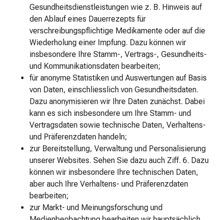
für
Gesundheitsdienstleistungen wie z. B. Hinweis auf
Kinder
den Ablauf eines Dauerrezepts für
Rasur
verschreibungspflichtige Medikamente oder auf die
&
Wiederholung einer Impfung. Dazu können wir
Haarentfernung
insbesondere Ihre Stamm-, Vertrags-, Gesundheits-
Rasierpinsel
und Kommunikationsdaten bearbeiten;
&
für anonyme Statistiken und Auswertungen auf Basis
Bartpflege
von Daten, einschliesslich von Gesundheitsdaten.
After
Dazu anonymisieren wir Ihre Daten zunächst. Dabei
shave
kann es sich insbesondere um Ihre Stamm- und
Haarentfernung
Vertragsdaten sowie technische Daten, Verhaltens-
Haarschneider
und Präferenzdaten handeln;
Pinzette
zur Bereitstellung, Verwaltung und Personalisierung
Rasierschaum
unserer Websites. Sehen Sie dazu auch Ziff. 6. Dazu
&
können wir insbesondere Ihre technischen Daten,
-
aber auch Ihre Verhaltens- und Präferenzdaten
creme
bearbeiten;
Rasierer
zur Markt- und Meinungsforschung und
Sexualität
Medienbeobachtung bearbeiten wir hauptsächlich