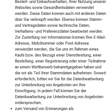
BB-
Bestell- und Einkaufsverhalten, Ihrer Nutzung unserer
&
Websites sowie Gesundheitsdaten verwendet
CC-
werden. Diese Daten können auch mit anderen Daten
Cream
über Sie verknüpft werden. Ebenso können Stamm-
Puder
und Vertragsdaten sowie technische Daten,
Parfum
Verhaltens- und Präferenzdaten bearbeitet werden.
&
Zur Zustellung von Informationen können Ihre E-Mail-
Deo
Adresse, Mobilnummer oder Post-Adresse
Deo-
verwendet werden, die Sie uns im Rahmen eines
&
Kaufs bzw. des Bezugs einer Dienstleistung, einer
Body
Bestellung, einer Registrierung oder einer Teilnahme
Sprays
an einem Wettbewerb bekanntgegeben haben und
Parfum
die wir als Teil Ihrer Stammdaten aufnehmen. Soweit
für
erforderlich, bitten wir Sie für die Datenbearbeitung
Sie
zur Unterbreitung von Angeboten um Ihre
Parfum
Einwilligung. In jedem Fall können Sie der
für
Datenbearbeitung zur Unterbreitung von Angeboten
Ihn
widersprechen;
Düfte
zum Versand von Erinnerungen als