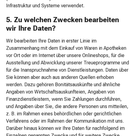
und
Infrastruktur und Systeme verwendet.
Fusspflege
Basislacke
5. Zu welchen Zwecken bearbeiten
&
wir Ihre Daten?
Überlacke
Bimssteine
Wir bearbeiten Ihre Daten in erster Linie im
&
Zusammenhang mit dem Einkauf von Waren in Apotheken
Schwämme
vor Ort oder im Internet über unsere Onlineshops, für die
Fussbad
Ausstellung und Abwicklung unserer Treueprogramme und
Fusscreme
für die Inanspruchnahme von Dienstleistungen. Daten über
&
Sie können aber auch aus anderen Quellen erhoben
-
werden. Dazu gehören Bonitätsauskünfte und ähnliche
lotion
Angaben von Wirtschaftsauskunfteien, Angaben von
Fusspuder
Finanzdienstleistern, wenn Sie Zahlungen durchführen,
&
und Angaben über Sie, die andere Personen uns mitteilen,
-
z. B. im Rahmen eines behördlichen oder gerichtlichen
spray
Verfahrens oder im Rahmen der Kommunikation mit uns.
Handcreme
Darüber hinaus können wir Ihre Daten für nachfolgend im
&
Einzelnen genannten Zwecke und für weitere Zwecke