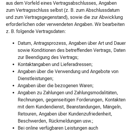
aus dem Vorfeld eines Vertragsabschlusses, Angaben
Prostata
zum Vertragsschluss selbst (z. B. zum Abschlussdatum
Harnwegsbeschwerden
und zum Vertragsgegenstand), sowie die zur Abwicklung
Prostata
erforderlichen oder verwendeten Angaben. Wir bearbeiten
Nieren-
z. B. folgende Vertragsdaten:
und
Blasenbeschwerden
Datum, Antragsprozess, Angaben über Art und Dauer
Schmerzen
sowie Konditionen des betreffenden Vertrags, Daten
&
zur Beendigung des Vertrags;
Fieber
Kontaktangaben und Lieferadressen;
Kopfschmerzen
Angaben über die Verwendung und Angebote von
&
Dienstleistungen;
Migräne
Angaben über die bezogenen Waren;
Muskel-
Angaben zu Zahlungen und Zahlungsmodalitäten,
&
Rechnungen, gegenseitigen Forderungen, Kontakten
Gelenkschmerzen
mit dem Kundendienst, Beanstandungen, Mängeln,
Schmerzmittel
Retouren, Angaben über Kundenzufriedenheit,
Schmerztherapie
Beschwerden, Rückmeldungen usw.;
Kühlen
Bei online verfügbaren Leistungen auch
Wärmen