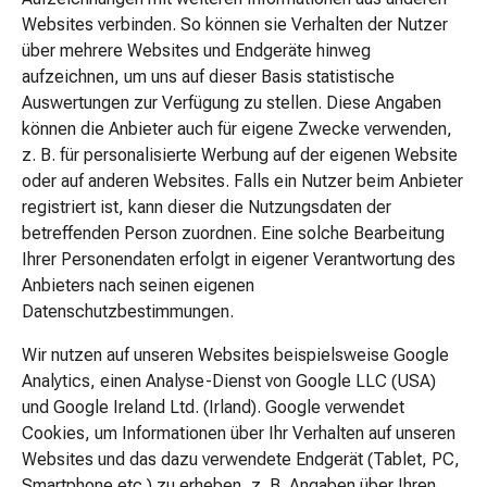
Spezialnahrung
Websites verbinden. So können sie Verhalten der Nutzer
Trockenfrüchte
über mehrere Websites und Endgeräte hinweg
&
aufzeichnen, um uns auf dieser Basis statistische
Nüsse
Auswertungen zur Verfügung zu stellen. Diese Angaben
Vitamine
können die Anbieter auch für eigene Zwecke verwenden,
&
z. B. für personalisierte Werbung auf der eigenen Website
Prävention
oder auf anderen Websites. Falls ein Nutzer beim Anbieter
Nahrungsergänzung
registriert ist, kann dieser die Nutzungsdaten der
Eltern
betreffenden Person zuordnen. Eine solche Bearbeitung
&
Ihrer Personendaten erfolgt in eigener Verantwortung des
Kind
Anbieters nach seinen eigenen
Babygesundheit
Datenschutzbestimmungen.
Zahnen
Babynahrung
Wir nutzen auf unseren Websites beispielsweise Google
Babymilch
Analytics, einen Analyse-Dienst von Google LLC (USA)
Brei
und Google Ireland Ltd. (Irland). Google verwendet
zum
Cookies, um Informationen über Ihr Verhalten auf unseren
Anrühren
Websites und das dazu verwendete Endgerät (Tablet, PC,
&
Smartphone etc.) zu erheben, z. B. Angaben über Ihren