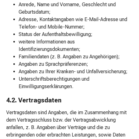
Krankhaftes
Anrede, Name und Vorname, Geschlecht und
Schwitzen
Geburtsdatum;
Unreine
Adresse, Kontaktangaben wie E-Mail-Adresse und
Haut
Telefon- und Mobile-Nummer;
Fieberblasen
Status der Aufenthaltsbewilligung;
Hautausschlag
weitere Informationen aus
Akne
Identifizierungsdokumenten;
Naturmittel
Familiendaten (z. B. Angaben zu Angehörigen);
Bachblütentherapie
Angaben zu Sprachpräferenzen;
Aus
Angaben zu Ihrer Kranken- und Unfallversicherung;
Pflanzenknospen
Unterschriftsberechtigungen und
Homöopathie
Einwilligungserklärungen.
Phytotherapie
Schüssler-
4.2. Vertragsdaten
Salz
Vertragsdaten sind Angaben, die im Zusammenhang mit
Spagyrika
dem Vertragsschluss bzw. der Vertragsabwicklung
Anthroposophika
anfallen, z. B. Angaben über Verträge und die zu
Niere,
erbringenden oder erbrachten Leistungen, sowie Daten
Blase,