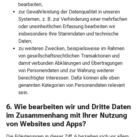
Geschenksets
bearbeiten;
Parfum-
zur Gewährleistung der Datenqualität in unseren
Sets
Systemen, z. B. zur Verhinderung einer mehrfachen
Gesichtspflege-
oder uneinheitlichen Erfassung bearbeiten wir
Set
insbesondere Ihre Stammdaten und technische
Hautpflege-
Daten;
Set
zu weiteren Zwecken, beispielsweise im Rahmen
Adventskalender
von gesellschaftsrechtlichen Transaktionen und
Ernährung
damit verbunden Abklärungen und Übertragungen
&
von Personendaten und zur Wahrung weiterer
Sport
berechtigter Interessen. Dafür können alle oben
Figurbewusst
genannten Kategorien von Personendaten relevant
Gewichtsabnahme
sein.
Körperwaagen
6. Wie bearbeiten wir und Dritte Daten
Schlankheitsnahrung
Sportzubehör
im Zusammenhang mit Ihrer Nutzung
Sportlerernährung
von Websites und Apps?
Energieriegel
Frühstücksgetränke
Die Erläuterungen in dieser Ziff. 6 beziehen sich vor allem