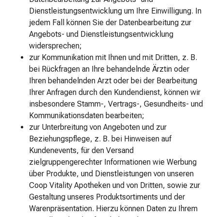
Make-
Dienstleistungsentwicklung um Ihre Einwilligung. In
up
jedem Fall können Sie der Datenbearbeitung zur
Augenbrauenstifte
Angebots- und Dienstleistungsentwicklung
Makeup
widersprechen;
Entferner
zur Kommunikation mit Ihnen und mit Dritten, z. B.
Abdeckstifte
bei Rückfragen an Ihre behandelnde Ärztin oder
Eyeliner
Ihren behandelnden Arzt oder bei der Bearbeitung
&
Ihrer Anfragen durch den Kundendienst, können wir
Kajal
insbesondere Stamm-, Vertrags-, Gesundheits- und
Foundation
Kommunikationsdaten bearbeiten;
Kosmetikzubehör
zur Unterbreitung von Angeboten und zur
Lidschatten
Beziehungspflege, z. B. bei Hinweisen auf
Lippenbalsam
Kundenevents, für den Versand
Lippenstifte
zielgruppengerechter Informationen wie Werbung
Mascara
über Produkte, und Dienstleistungen von unseren
Rouge
Coop Vitality Apotheken und von Dritten, sowie zur
Künstliche
Gestaltung unseres Produktsortiments und der
Wimpern
Warenpräsentation. Hierzu können Daten zu Ihrem