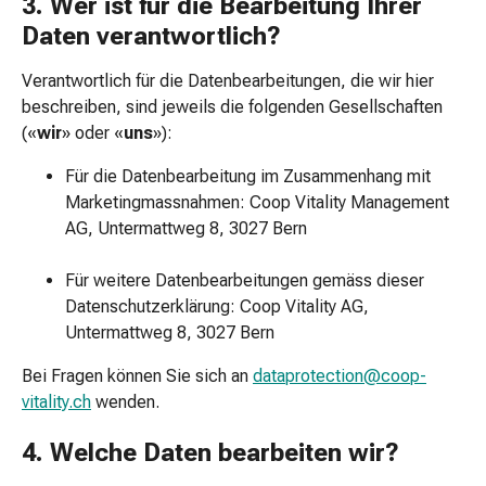
3. Wer ist für die Bearbeitung Ihrer
Störung
Daten verantwortlich?
Gedächtnis-
&
Verantwortlich für die Datenbearbeitungen, die wir hier
Konzentrationsstörung
beschreiben, sind jeweils die folgenden Gesellschaften
Allergien
(«
wir
» oder «
uns
»):
&
Heuschnupfen
Für die Datenbearbeitung im Zusammenhang mit
Antiallergika
Marketingmassnahmen: Coop Vitality Management
Haut
AG, Untermattweg 8, 3027 Bern
Nase
Magen-
Für weitere Datenbearbeitungen gemäss dieser
Darm
Datenschutzerklärung: Coop Vitality AG,
Durchfall
Untermattweg 8, 3027 Bern
Hämorrhoiden
Bei Fragen können Sie sich an
dataprotection@coop-
Magenbrennen
vitality.ch
wenden.
Übelkeit
&
4. Welche Daten bearbeiten wir?
Erbrechen
Verdauung,