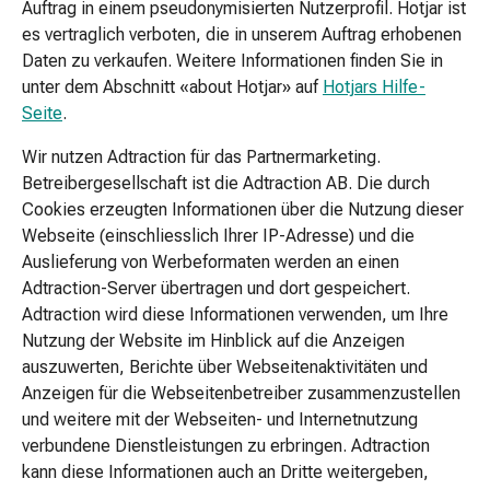
Zubehör
Auftrag in einem pseudonymisierten Nutzerprofil. Hotjar ist
Schwangerschaft
es vertraglich verboten, die in unserem Auftrag erhobenen
&
Daten zu verkaufen. Weitere Informationen finden Sie in
Mutterschaft
unter dem Abschnitt «about Hotjar» auf
Hotjars Hilfe-
Fruchtbarkeitstests
Seite
.
Geburtsvorbereitung
Wir nutzen Adtraction für das Partnermarketing.
Schwangerschaftstests
Betreibergesellschaft ist die Adtraction AB. Die durch
Milchpumpen
Cookies erzeugten Informationen über die Nutzung dieser
Schwangerschafts-
Webseite (einschliesslich Ihrer IP-Adresse) und die
und
Auslieferung von Werbeformaten werden an einen
Still-
Adtraction-Server übertragen und dort gespeichert.
BH
Adtraction wird diese Informationen verwenden, um Ihre
Schwangerschaftspflege
Nutzung der Website im Hinblick auf die Anzeigen
Spielzeug
auszuwerten, Berichte über Webseitenaktivitäten und
&
Anzeigen für die Webseitenbetreiber zusammenzustellen
Kleider
und weitere mit der Webseiten- und Internetnutzung
Baby-
verbundene Dienstleistungen zu erbringen. Adtraction
und
kann diese Informationen auch an Dritte weitergeben,
Kinderspielzeug