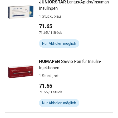
JUNIORSTAR
Lantus/Apidra/Insuman
Gedächtnis-
Insulinpen
&
Konzentrationsstörung
1 Stück, blau
Allergien
71.65
&
71.65 / 1 Stück
Heuschnupfen
Antiallergika
Nur Abholen möglich
Haut
Nase
Magen-
HUMAPEN
Savvio Pen für Insulin-
Darm
Injektionen
Durchfall
1 Stück, rot
Hämorrhoiden
Magenbrennen
71.65
Übelkeit
71.65 / 1 Stück
&
Nur Abholen möglich
Erbrechen
Verdauung,
Blähungen