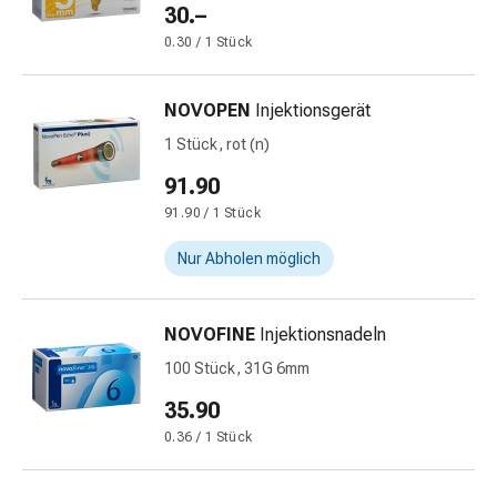
und
30.–
Augen
0.30 / 1 Stück
Ohrenbeschwerden
Ohrenpflege
Augentropfen
NOVOPEN
Injektionsgerät
Augenentzündungen
1 Stück, rot (n)
Augenverbände
91.90
Augenhygiene
Herz
91.90 / 1 Stück
&
Nur Abholen möglich
Kreislauf
Herztherapie
Kompressions-
NOVOFINE
Injektionsnadeln
Strümpfe
100 Stück, 31G 6mm
Kreislaufbeschwerden
Rauchstopp
35.90
Venenbeschwerden
0.36 / 1 Stück
Herznerven-
Störung