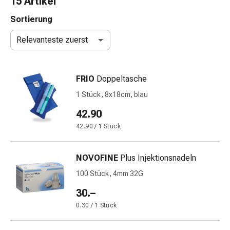
15 Artikel
Nasenreiniger
Taschentücher
Sortierung
Schnupfen
Relevanteste zuerst
Wund-
&
Brandversorgung
FRIO
Doppeltasche
Elastische
Wundbinden
1 Stück, 8x18cm, blau
Kompressen
42.90
Fingerverbände
42.90 / 1 Stück
Fixationspflaster
Gazen
Kompressionsbinden
NOVOFINE
Plus Injektionsnadeln
Pflaster
100 Stück, 4mm 32G
Pflasterbinden,
Tapes
30.–
&
0.30 / 1 Stück
Zubehör
Schlauch-