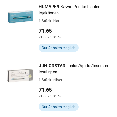
Schwitzen
HUMAPEN
Savvio Pen für Insulin-
Unreine
Injektionen
Haut
Fieberblasen
1 Stück, blau
Hautausschlag
71.65
Akne
71.65 / 1 Stück
Naturmittel
Bachblütentherapie
Nur Abholen möglich
Aus
Pflanzenknospen
Homöopathie
JUNIORSTAR
Lantus/Apidra/Insuman
Phytotherapie
Insulinpen
Schüssler-
1 Stück, silber
Salz
Spagyrika
71.65
Anthroposophika
71.65 / 1 Stück
Niere,
Blase,
Nur Abholen möglich
Prostata