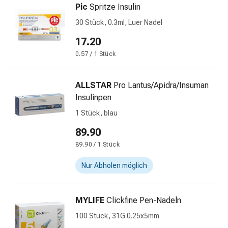
Pic
Spritze Insulin
&
Netzverbände
30 Stück, 0.3ml, Luer Nadel
Verbandsmaterial
17.20
Verbrennungen
0.57 / 1 Stück
&
Sonnenbrand
Verbandwechsel-
ALLSTAR
Pro Lantus/Apidra/Insuman
Sets
Insulinpen
Wundauflagen
1 Stück, blau
Wundbehandlung
89.90
Wundsprays
Wundverschlussstreifen
89.90 / 1 Stück
&
Nur Abholen möglich
-
kleber
Ziehsalbe
MYLIFE
Clickfine Pen-Nadeln
Tupfer
100 Stück, 31G 0.25x5mm
Ohren