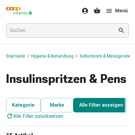
Medikamente
Menü
&
Gesundheit
Grippe
&
Erkältung
Halsbonbons
Startseite
/
Hygiene & Behandlung
/
Selbsttests & Messgeräte
Grippe-
&
Erkältung
Insulinspritzen & Pens
Medikamente
Halsschmerzen
Husten
&
Kategorie
Marke
Alle Filter anzeigen
Bronchitis
Alle Filter zurücksetzen
Inhalationsgeräte
&
Zubehör