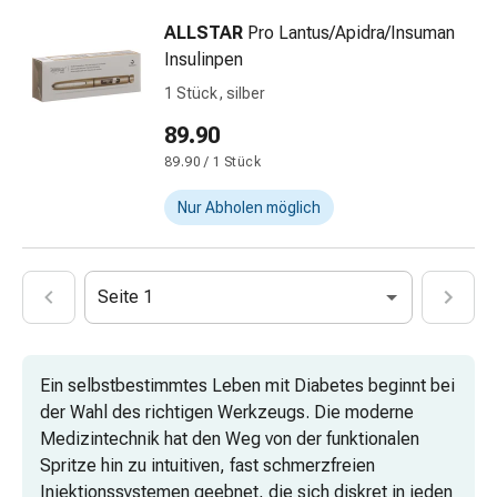
Harnwegsbeschwerden
ALLSTAR
Pro Lantus/Apidra/Insuman
Prostata
Insulinpen
Nieren-
und
1 Stück, silber
Blasenbeschwerden
89.90
Schmerzen
89.90 / 1 Stück
&
Fieber
Nur Abholen möglich
Kopfschmerzen
&
Migräne
Seite 1
Muskel-
&
Gelenkschmerzen
Schmerzmittel
Ein selbstbestimmtes Leben mit Diabetes beginnt bei
Schmerztherapie
der Wahl des richtigen Werkzeugs. Die moderne
Kühlen
Medizintechnik hat den Weg von der funktionalen
Wärmen
Spritze hin zu intuitiven, fast schmerzfreien
Stress
Injektionssystemen geebnet, die sich diskret in jeden