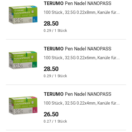
TERUMO
Pen Nadel NANOPASS
&
Krämpfe
100 Stück, 32.5G 0.22x8mm, Kanüle für
Injektions-Pen
Verstopfung
28.50
Medizinische
0.29 / 1 Stück
Hautpflege
Ekzeme
&
TERUMO
Pen Nadel NANOPASS
Juckreiz
100 Stück, 32.5G 0.22x6mm, Kanüle für
Hühneraugen
Injektions-Pen
28.50
&
Warzen
0.29 / 1 Stück
Nagel-
&
TERUMO
Pen Nadel NANOPASS
Fusspilz
100 Stück, 32.5G 0.22x4mm, Kanüle für
Narbenbehandlung
Injektions-Pen
Trockene
26.50
Haut
0.27 / 1 Stück
Krankhaftes