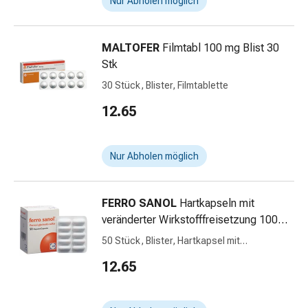
Nur Abholen möglich
Störung
Gedächtnis-
&
MALTOFER
Filmtabl 100 mg Blist 30
Konzentrationsstörung
Stk
Allergien
30 Stück, Blister, Filmtablette
&
Heuschnupfen
12.65
Antiallergika
Haut
Nase
Nur Abholen möglich
Magen-
Darm
FERRO SANOL
Hartkapseln mit
Durchfall
veränderter Wirkstofffreisetzung 100
Hämorrhoiden
mg
Magenbrennen
50 Stück, Blister, Hartkapsel mit
Übelkeit
veränderter Wirkstofffreisetzung
12.65
&
Erbrechen
Verdauung,