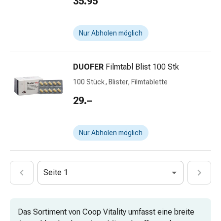
35.95
Gesichtskuren
Tagescreme
Gesichtswasser
Nur Abholen möglich
Gesichtsöl
Pflegegeräte
&
DUOFER
Filmtabl Blist 100 Stk
Zubehör
100 Stück, Blister, Filmtablette
Für
die
29.–
Haare
Spülungen
&
Nur Abholen möglich
Kuren
Bürsten
&
Seite 1
Kämme
Tönungen
&
Das Sortiment von Coop Vitality umfasst eine breite
Färbungen