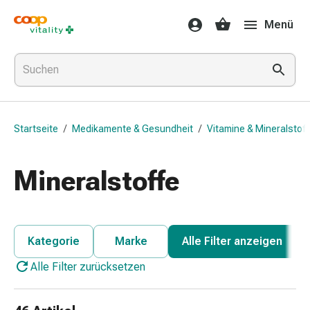
Medikamente
Menü
&
Gesundheit
Grippe
&
Erkältung
Halsbonbons
Startseite
/
Medikamente & Gesundheit
/
Vitamine & Mineralstoff
Grippe-
&
Erkältung
Mineralstoffe
Medikamente
Halsschmerzen
Husten
&
Kategorie
Marke
Alle Filter anzeigen
Bronchitis
Alle Filter zurücksetzen
Inhalationsgeräte
&
Zubehör