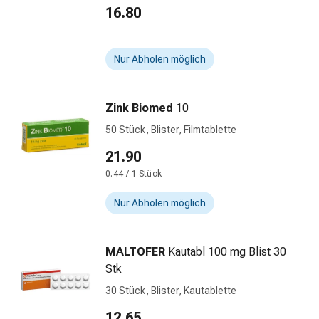
Himbeeraroma
Vaginalgesundheit
16.80
Vitamine
&
Mineralstoffe
Nur Abholen möglich
Vitamine
Mineralstoffe
Zink Biomed
10
Kombipräparate
Zahn-
50 Stück, Blister, Filmtablette
&
21.90
Mundgesundheit
0.44 / 1 Stück
Kariesprophylaxe
Trockener
Nur Abholen möglich
Mund
(Xerostomie)
Munddesinfektionsmittel
MALTOFER
Kautabl 100 mg Blist 30
Aphten
Stk
und
30 Stück, Blister, Kautablette
Mundentzündungen
Haar-
12.65