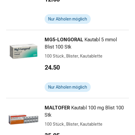
Medikamente
Haarausfallpräparate
Nur Abholen möglich
Kopfhautbeschwerden
Kopfläuse
Körperpflege
MG5-LONGORAL
Kautabl 5 mmol
&
Blist 100 Stk
Schönheit
Gesichtspflege
100 Stück, Blister, Kautablette
Augenpflege
24.50
Peeling
Pflegemasken
Reinigung
Nur Abholen möglich
Reinigungs-
Accessoires
Kosmetiktücher
MALTOFER
Kautabl 100 mg Blist 100
&
Stk
Kosmetikbedarf
100 Stück, Blister, Kautablette
Nachtcreme