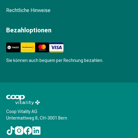
Seifen
Schwämme
Rechtliche Hinweise
Hand-
und
Bezahloptionen
Fusspflege
Basislacke
&
Überlacke
Bimssteine
Sie können auch bequem per Rechnung bezahlen.
&
Schwämme
Fussbad
Fusscreme
&
-
lotion
Coop Vitality AG
Untermattweg 8, CH-3001 Bern
Fusspuder
&
-