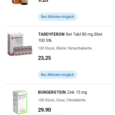
9.20
&
Netzverbände
Verbandsmaterial
Nur Abholen möglich
Verbrennungen
&
TARDYFERON
Ret Tabl 80 mg Blist
Sonnenbrand
100 Stk
Verbandwechsel-
Sets
100 Stück, Blister, Retardtablette
Wundauflagen
23.25
Wundbehandlung
Wundsprays
Wundverschlussstreifen
Nur Abholen möglich
&
-
kleber
BURGERSTEIN
Zink 15 mg
Ziehsalbe
100 Stück, Dose, Filmtablette
Tupfer
29.90
Ohren