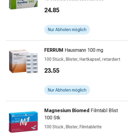
Stress
24.85
&
Schlaf
Beruhigung
Nur Abholen möglich
Stimmungsschwankungen
Schlafstörungen
Rhonchopathie
FERRUM
Hausmann 100 mg
(Schnarchen)
100 Stück, Blister, Hartkapsel, retardiert
Atemwege
23.55
Nasenmittel
Atmungstraktbeschwerden
Infektionen
Nur Abholen möglich
Windpocken
Neurologische
Erkrankungen
Magnesium Biomed
Filmtabl Blist
Schwindelgefühl
100 Stk
Stoffwechsel
100 Stück, Blister, Filmtablette
Osteoporose