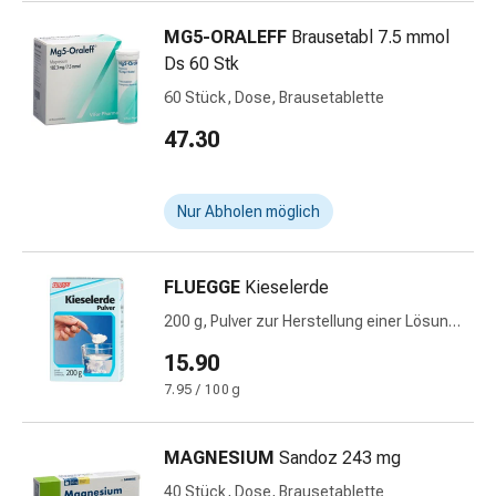
Prostata
MG5-ORALEFF
Brausetabl 7.5 mmol
Harnwegsbeschwerden
Ds 60 Stk
Prostata
Nieren-
60 Stück, Dose, Brausetablette
und
47.30
Blasenbeschwerden
Schmerzen
&
Nur Abholen möglich
Fieber
Kopfschmerzen
&
FLUEGGE
Kieselerde
Migräne
200 g, Pulver zur Herstellung einer Lösung
Muskel-
zum Einnehmen
&
15.90
Gelenkschmerzen
7.95 / 100 g
Schmerzmittel
Schmerztherapie
MAGNESIUM
Sandoz 243 mg
Kühlen
Wärmen
40 Stück, Dose, Brausetablette