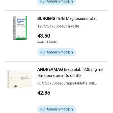
Nur Abholen möglich
Blähungen
&
Krämpfe
BURGERSTEIN
Magnesiumorotat
Verstopfung
120 Stück, Dose, Tablette
Medizinische
Hautpflege
43.50
Ekzeme
0.36 / 1 Stück
&
Nur Abholen möglich
Juckreiz
Hühneraugen
&
ANDREAMAG
Brausetabl 300 mg mit
Warzen
Himbeeraroma Ds 60 Stk
Nagel-
&
60 Stück, Dose, Brausetablette, mit
Himbeeraroma
Fusspilz
42.85
Narbenbehandlung
Trockene
Haut
Nur Abholen möglich