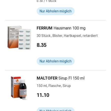
und
0.30 / 1 Stück
Augen
Nur Abholen möglich
Ohrenbeschwerden
Ohrenpflege
Augentropfen
FERRUM
Hausmann 100 mg
Augenentzündungen
30 Stück, Blister, Hartkapsel, retardiert
Augenverbände
Augenhygiene
8.35
Herz
&
Kreislauf
Nur Abholen möglich
Herztherapie
Kompressions-
Strümpfe
MALTOFER
Sirup Fl 150 ml
Kreislaufbeschwerden
150 ml, Flasche, Sirup
Rauchstopp
11.10
Venenbeschwerden
Blutgerinnung
Herznerven-