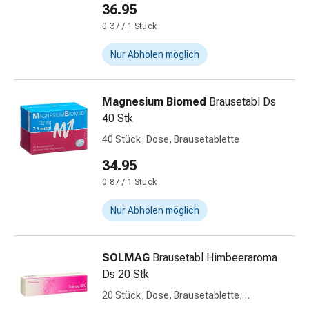
Immunsuppressiva
36.95
Insektenschutz
0.37 / 1 Stück
und
-
Nur Abholen möglich
mittel
Mücken-
&
Magnesium Biomed
Brausetabl Ds
Zeckenschutz
40 Stk
Zeckenpinzette
40 Stück, Dose, Brausetablette
Anti-
34.95
Wurmmittel
Rezeptpflichtige
0.87 / 1 Stück
Arzneimittel
Nur Abholen möglich
Rezeptpflichtige
Arzneimittel
Vaginalbeschwerden
SOLMAG
Brausetabl Himbeeraroma
Menstruation
Ds 20 Stk
Wechseljahre
20 Stück, Dose, Brausetablette,
Scheideninfektion