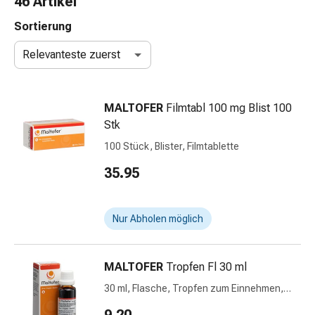
46 Artikel
Nasenreiniger
Taschentücher
Sortierung
Schnupfen
Relevanteste zuerst
Wund-
&
Brandversorgung
MALTOFER
Filmtabl 100 mg Blist 100
Elastische
Stk
Wundbinden
Kompressen
100 Stück, Blister, Filmtablette
Fingerverbände
35.95
Fixationspflaster
Gazen
Kompressionsbinden
Nur Abholen möglich
Pflaster
Pflasterbinden,
Tapes
MALTOFER
Tropfen Fl 30 ml
&
30 ml, Flasche, Tropfen zum Einnehmen,
Zubehör
Flüssigkeit
Schlauch-