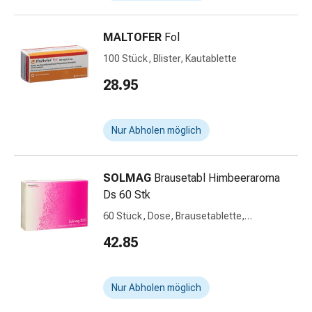
Krankhaftes
Schwitzen
Unreine
MALTOFER
Fol
Haut
100 Stück, Blister, Kautablette
Fieberblasen
28.95
Hautausschlag
Akne
Naturmittel
Nur Abholen möglich
Bachblütentherapie
Aus
Pflanzenknospen
SOLMAG
Brausetabl Himbeeraroma
Homöopathie
Ds 60 Stk
Phytotherapie
60 Stück, Dose, Brausetablette,
Schüssler-
Himbeeraroma
Salz
42.85
Spagyrika
Anthroposophika
Niere,
Nur Abholen möglich
Blase,