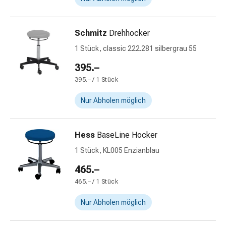
und
Augen
Ohrenbeschwerden
Schmitz
Drehhocker
Ohrenpflege
1 Stück, classic 222.281 silbergrau 55
Augentropfen
Augenentzündungen
395.–
Augenverbände
395.– / 1 Stück
Augenhygiene
Herz
Nur Abholen möglich
&
Kreislauf
Herztherapie
Hess
BaseLine Hocker
Kompressions-
1 Stück, KL005 Enzianblau
Strümpfe
465.–
Kreislaufbeschwerden
Rauchstopp
465.– / 1 Stück
Venenbeschwerden
Nur Abholen möglich
Blutgerinnung
Herznerven-