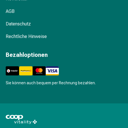
Krankhaftes
Schwitzen
AGB
Unreine
Haut
Datenschutz
Fieberblasen
Hautausschlag
Rechtliche Hinweise
Akne
Naturmittel
Bezahloptionen
Bachblütentherapie
Aus
Pflanzenknospen
Homöopathie
Phytotherapie
Sie können auch bequem per Rechnung bezahlen.
Schüssler-
Salz
Spagyrika
Anthroposophika
Niere,
Blase,