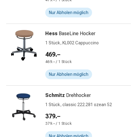
419.– / 1 Stück
&
Netzverbände
Nur Abholen möglich
Verbandsmaterial
Verbrennungen
Hess
BaseLine Hocker
&
Sonnenbrand
1 Stück, KL002 Cappuccino
Verbandwechsel-
469.–
Sets
469.– / 1 Stück
Wundauflagen
Wundbehandlung
Nur Abholen möglich
Wundsprays
Wundverschlussstreifen
&
Schmitz
Drehhocker
-
1 Stück, classic 222.281 ozean 52
kleber
379.–
Ziehsalbe
Tupfer
379.– / 1 Stück
Ohren
Nur Abholen möglich