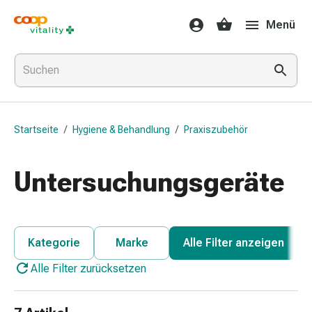
Medikamente
Menü
&
Gesundheit
Grippe
&
Erkältung
Halsbonbons
Startseite
/
Hygiene & Behandlung
/
Praxiszubehör
Grippe-
&
Erkältung
Untersuchungsgeräte
Medikamente
Halsschmerzen
Husten
&
Kategorie
Marke
Alle Filter anzeigen
Bronchitis
Alle Filter zurücksetzen
Inhalationsgeräte
&
Zubehör