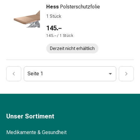
Störung
Hess
Polsterschutzfolie
Gedächtnis-
1 Stück
&
Konzentrationsstörung
145.–
Allergien
145.– / 1 Stück
&
Heuschnupfen
Derzeit nicht erhältlich
Antiallergika
Haut
Nase
Seite 1
Magen-
Darm
Durchfall
Hämorrhoiden
Magenbrennen
Unser Sortiment
Übelkeit
&
Erbrechen
Medikamente & Gesundheit
Verdauung,