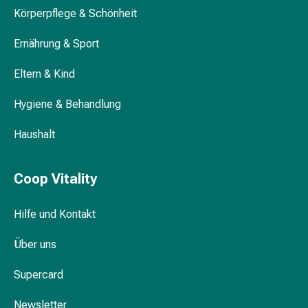
Blähungen
Körperpflege & Schönheit
&
Ernährung & Sport
Krämpfe
Verstopfung
Eltern & Kind
Medizinische
Hautpflege
Hygiene & Behandlung
Ekzeme
&
Haushalt
Juckreiz
Hühneraugen
Coop Vitality
&
Warzen
Nagel-
Hilfe und Kontakt
&
Fusspilz
Über uns
Narbenbehandlung
Supercard
Trockene
Haut
Newsletter