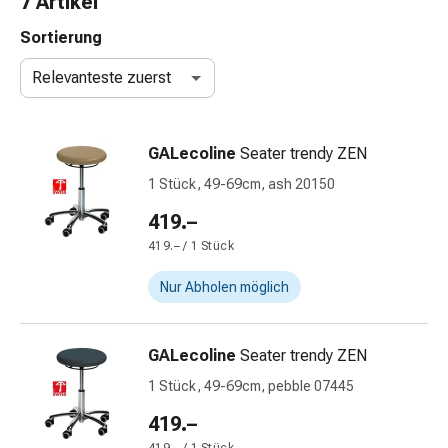
7 Artikel
Nasenreiniger
Taschentücher
Sortierung
Schnupfen
Relevanteste zuerst
Wund-
&
Brandversorgung
GALecoline
Seater trendy ZEN
Elastische
Wundbinden
1 Stück, 49-69cm, ash 20150
Kompressen
419.–
Fingerverbände
419.– / 1 Stück
Fixationspflaster
Gazen
Nur Abholen möglich
Kompressionsbinden
Pflaster
Pflasterbinden,
GALecoline
Seater trendy ZEN
Tapes
1 Stück, 49-69cm, pebble 07445
&
Zubehör
419.–
Schlauch-