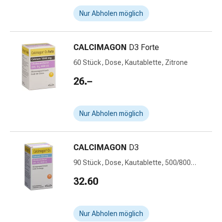
Stress
Nur Abholen möglich
&
Schlaf
Beruhigung
CALCIMAGON
D3 Forte
Stimmungsschwankungen
60 Stück, Dose, Kautablette, Zitrone
Schlafstörungen
26.–
Rhonchopathie
(Schnarchen)
Atemwege
Nur Abholen möglich
Nasenmittel
Atmungstraktbeschwerden
Infektionen
CALCIMAGON
D3
Windpocken
90 Stück, Dose, Kautablette, 500/800
Neurologische
Orange
Erkrankungen
32.60
Schwindelgefühl
Stoffwechsel
Osteoporose
Nur Abholen möglich