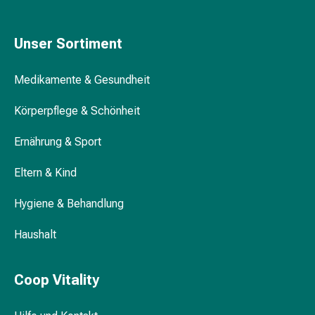
Haarstyling
Haaröl
Schilddrüsen und Hormonbehandlung
Haarwasser
Unser Sortiment
Shampoo
Trockenshampoo
Medikamente & Gesundheit
Schuppen
Immunsuppressiva
Haarstyling-
Körperpflege & Schönheit
Tools
Ernährung & Sport
Intimpflege
Osteoporose
Binden
Eltern & Kind
Menstruationsunterwäsche
Intimpflegezubehör
Hygiene & Behandlung
Intimpflegetücher
Waschlotions
Haushalt
&
Waschgels
Periodencup
Coop Vitality
Tampons
Für