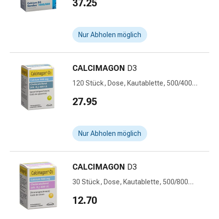
37.25
Prostata
Harnwegsbeschwerden
Prostata
Nur Abholen möglich
Nieren-
und
Blasenbeschwerden
CALCIMAGON
D3
Schmerzen
120 Stück, Dose, Kautablette, 500/400
&
Spearmint
Fieber
27.95
Kopfschmerzen
&
Migräne
Nur Abholen möglich
Muskel-
&
CALCIMAGON
D3
Gelenkschmerzen
Schmerzmittel
30 Stück, Dose, Kautablette, 500/800
Schmerztherapie
Zitrone
12.70
Kühlen
Wärmen