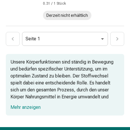
Gesichtskuren
0.31 / 1 Stück
Tagescreme
Gesichtswasser
Derzeit nicht erhältlich
Gesichtsöl
Pflegegeräte
&
Seite 1
Zubehör
Für
die
Unsere Körperfunktionen sind ständig in Bewegung
Haare
und bedürfen spezifischer Unterstützung, um im
Spülungen
optimalen Zustand zu bleiben. Der Stoffwechsel
&
spielt dabei eine entscheidende Rolle. Es handelt
Kuren
sich um den gesamten Prozess, durch den unser
Bürsten
Körper Nahrungsmittel in Energie umwandelt und
&
Zellen aufbaut und repariert. Bei Coop Vitality bieten
Kämme
Mehr anzeigen
wir eine ausgewählte Palette an Produkten, die
Tönungen
speziell darauf abzielen, unterschiedliche Aspekte
&
des Stoffwechsels zu unterstützen.
Färbungen