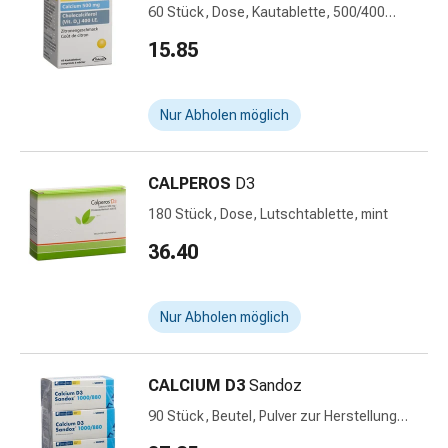
Krankhaftes
60 Stück, Dose, Kautablette, 500/400
Schwitzen
Zitrone
15.85
Unreine
Haut
Fieberblasen
Nur Abholen möglich
Hautausschlag
Akne
Naturmittel
CALPEROS
D3
Bachblütentherapie
180 Stück, Dose, Lutschtablette, mint
Aus
Pflanzenknospen
36.40
Homöopathie
Phytotherapie
Schüssler-
Nur Abholen möglich
Salz
Spagyrika
CALCIUM D3
Sandoz
Anthroposophika
Niere,
90 Stück, Beutel, Pulver zur Herstellung
Blase,
einer Lösung zum Einnehmen, 1000/880