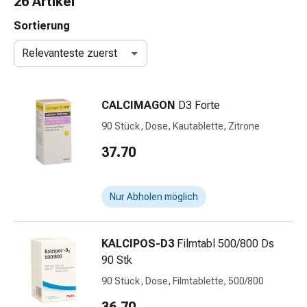
26 Artikel
Nasenreiniger
Taschentücher
Sortierung
Schnupfen
Relevanteste zuerst
Wund-
&
Brandversorgung
CALCIMAGON
D3 Forte
Elastische
Wundbinden
90 Stück, Dose, Kautablette, Zitrone
Kompressen
37.70
Fingerverbände
Fixationspflaster
Gazen
Nur Abholen möglich
Kompressionsbinden
Pflaster
Pflasterbinden,
KALCIPOS-D3
Filmtabl 500/800 Ds
Tapes
90 Stk
&
90 Stück, Dose, Filmtablette, 500/800
Zubehör
Schlauch-