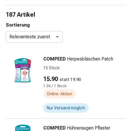
Nasenreiniger
Taschentücher
187 Artikel
Schnupfen
Wund-
Sortierung
&
Relevanteste zuerst
Brandversorgung
Elastische
Wundbinden
COMPEED
Herpesbläschen Patch
Kompressen
Fingerverbände
15 Stück
Fixationspflaster
15.90
statt 19.90
Gazen
1.06 / 1 Stück
Kompressionsbinden
Pflaster
Online-Aktion
Pflasterbinden,
Tapes
Nur Versand möglich
&
Zubehör
COMPEED
Hühneraugen Pflaster
Schlauch-