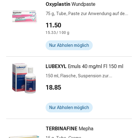
Störung
Oxyplastin
Wundpaste
Gedächtnis-
75 g, Tube, Paste zur Anwendung auf der
&
Haut
11.50
Konzentrationsstörung
Allergien
15.33 / 100 g
&
Nur Abholen möglich
Heuschnupfen
Antiallergika
Haut
LUBEXYL
Emuls 40 mg/ml Fl 150 ml
Nase
150 ml, Flasche, Suspension zur
Magen-
Anwendung auf der Haut
Darm
18.85
Durchfall
Hämorrhoiden
Magenbrennen
Nur Abholen möglich
Übelkeit
&
TERBINAFINE
Mepha
Erbrechen
Verdauung,