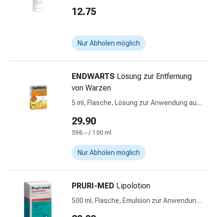
auf der Haut
Medikamente
12.75
Haarausfallpräparate
Kopfhautbeschwerden
Kopfläuse
Nur Abholen möglich
Körperpflege
&
ENDWARTS
Lösung zur Entfernung
Schönheit
von Warzen
Gesichtspflege
Augenpflege
5 ml, Flasche, Lösung zur Anwendung auf
Peeling
der Haut
29.90
Pflegemasken
598.– / 100 ml
Reinigung
Reinigungs-
Nur Abholen möglich
Accessoires
Kosmetiktücher
&
PRURI-MED
Lipolotion
Kosmetikbedarf
500 ml, Flasche, Emulsion zur Anwendung
Nachtcreme
auf der Haut