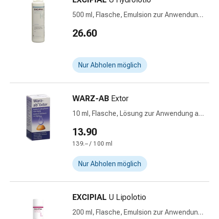
Vaginalgesundheit
500 ml, Flasche, Emulsion zur Anwendung
Vitamine
auf der Haut
&
26.60
Mineralstoffe
Vitamine
Mineralstoffe
Nur Abholen möglich
Kombipräparate
Zahn-
WARZ-AB
Extor
&
Mundgesundheit
10 ml, Flasche, Lösung zur Anwendung auf
Kariesprophylaxe
der Haut
13.90
Trockener
139.– / 100 ml
Mund
(Xerostomie)
Nur Abholen möglich
Munddesinfektionsmittel
Aphten
und
EXCIPIAL
U Lipolotio
Mundentzündungen
200 ml, Flasche, Emulsion zur Anwendung
Haar-