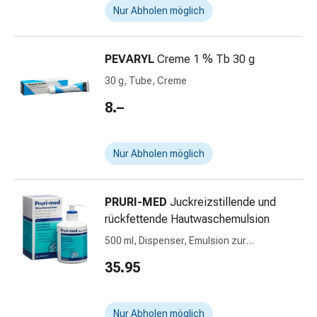
Prostata
Nur Abholen möglich
Harnwegsbeschwerden
Prostata
Nieren-
PEVARYL
Creme 1 % Tb 30 g
und
30 g, Tube, Creme
Blasenbeschwerden
8.–
Schmerzen
&
Fieber
Nur Abholen möglich
Kopfschmerzen
&
Migräne
PRURI-MED
Juckreizstillende und
Muskel-
rückfettende Hautwaschemulsion
&
500 ml, Dispenser, Emulsion zur
Gelenkschmerzen
Anwendung auf der Haut, pH 5.5
Schmerzmittel
35.95
Schmerztherapie
Kühlen
Wärmen
Nur Abholen möglich