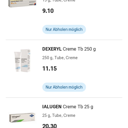
15 g, Tube, Creme
Blähungen
9.10
&
Krämpfe
Verstopfung
Nur Abholen möglich
Medizinische
Hautpflege
Ekzeme
DEXERYL
Creme Tb 250 g
&
250 g, Tube, Creme
Juckreiz
Hühneraugen
11.15
&
Warzen
Nagel-
Nur Abholen möglich
&
Fusspilz
IALUGEN
Creme Tb 25 g
Narbenbehandlung
Trockene
25 g, Tube, Creme
Haut
20.30