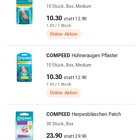
&
10 Stück, Box, Medium
Netzverbände
10.30
statt 12.90
Verbandsmaterial
1.03 / 1 Stück
Verbrennungen
Online-Aktion
&
Sonnenbrand
Verbandwechsel-
COMPEED
Hühneraugen Pflaster
Sets
10 Stück, Box, Medium
Wundauflagen
Wundbehandlung
10.30
statt 12.90
Wundsprays
1.03 / 1 Stück
Wundverschlussstreifen
Online-Aktion
&
-
kleber
COMPEED
Herpesbläschen Patch
Ziehsalbe
30 Stück, Box
Tupfer
Ohren
23.90
statt 29.90