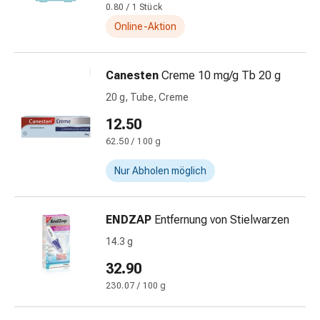
und
0.80 / 1 Stück
Augen
Online-Aktion
Ohrenbeschwerden
Ohrenpflege
Augentropfen
Canesten
Creme 10 mg/g Tb 20 g
Augenentzündungen
20 g, Tube, Creme
Augenverbände
Augenhygiene
12.50
Herz
62.50 / 100 g
&
Nur Abholen möglich
Kreislauf
Herztherapie
Kompressions-
ENDZAP
Entfernung von Stielwarzen
Strümpfe
Kreislaufbeschwerden
14.3 g
Rauchstopp
32.90
Venenbeschwerden
230.07 / 100 g
Blutgerinnung
Herznerven-