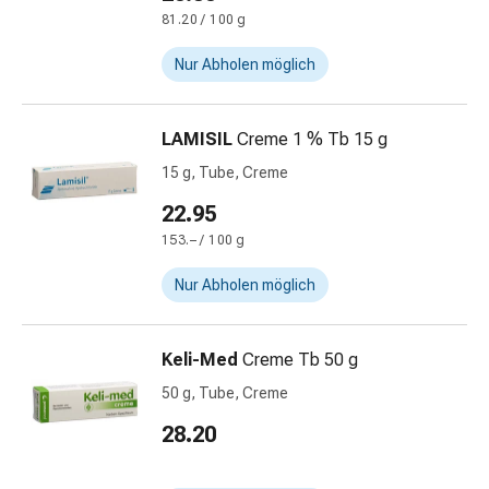
Krankhaftes
81.20 / 100 g
Schwitzen
Unreine
Nur Abholen möglich
Haut
Fieberblasen
Hautausschlag
LAMISIL
Creme 1 % Tb 15 g
Akne
15 g, Tube, Creme
Naturmittel
22.95
Bachblütentherapie
Aus
153.– / 100 g
Pflanzenknospen
Nur Abholen möglich
Homöopathie
Phytotherapie
Schüssler-
Keli-Med
Creme Tb 50 g
Salz
50 g, Tube, Creme
Spagyrika
Anthroposophika
28.20
Niere,
Blase,