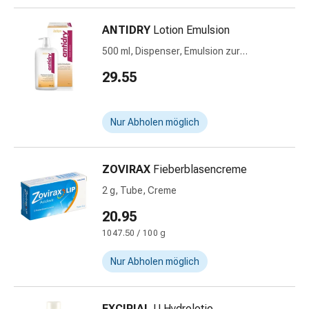
Immunsuppressiva
Insektenschutz
ANTIDRY
Lotion Emulsion
und
-
500 ml, Dispenser, Emulsion zur
Anwendung auf der Haut
mittel
29.55
Mücken-
&
Zeckenschutz
Nur Abholen möglich
Zeckenpinzette
Anti-
Wurmmittel
ZOVIRAX
Fieberblasencreme
Rezeptpflichtige
2 g, Tube, Creme
Arzneimittel
20.95
Rezeptpflichtige
Arzneimittel
1047.50 / 100 g
Vaginalbeschwerden
Nur Abholen möglich
Menstruation
Wechseljahre
Scheideninfektion
EXCIPIAL
U Hydrolotio