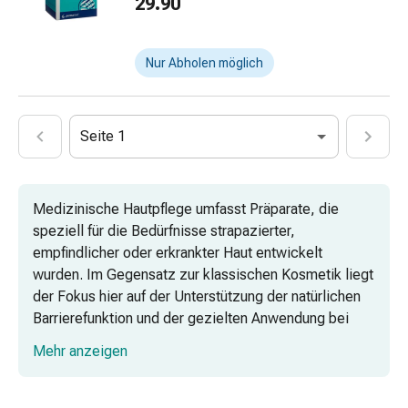
29.90
Gesichtskuren
Tagescreme
Gesichtswasser
Nur Abholen möglich
Gesichtsöl
Pflegegeräte
&
Zubehör
Seite 1
Für
die
Haare
Medizinische Hautpflege umfasst Präparate, die
Spülungen
speziell für die Bedürfnisse strapazierter,
&
empfindlicher oder erkrankter Haut entwickelt
Kuren
wurden. Im Gegensatz zur klassischen Kosmetik liegt
Bürsten
der Fokus hier auf der Unterstützung der natürlichen
&
Barrierefunktion und der gezielten Anwendung bei
Kämme
spezifischen Hautproblemen. Die Auswahl der
Mehr anzeigen
Tönungen
passenden Produkte richtet sich nach dem
&
individuellen Hautzustand und den vorliegenden
Färbungen
Symptomen, um eine sachgerechte Pflege zu