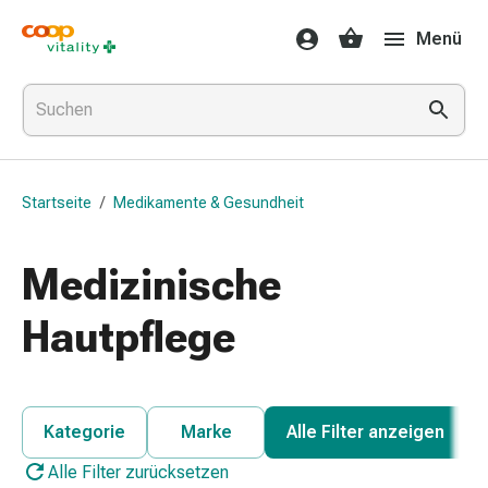
Medikamente
Menü
&
Gesundheit
Grippe
&
Erkältung
Halsbonbons
Startseite
/
Medikamente & Gesundheit
Grippe-
&
Erkältung
Medizinische
Medikamente
Halsschmerzen
Hautpflege
Husten
&
Bronchitis
Inhalationsgeräte
Kategorie
Marke
Alle Filter anzeigen
&
Alle Filter zurücksetzen
Zubehör