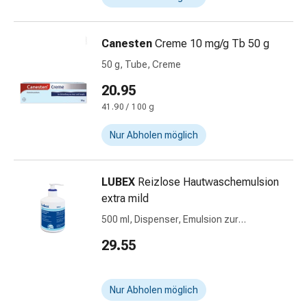
Stress
&
Canesten
Creme 10 mg/g Tb 50 g
Schlaf
Beruhigung
50 g, Tube, Creme
Stimmungsschwankungen
20.95
Schlafstörungen
41.90 / 100 g
Rhonchopathie
(Schnarchen)
Nur Abholen möglich
Atemwege
Nasenmittel
Atmungstraktbeschwerden
LUBEX
Reizlose Hautwaschemulsion
Infektionen
extra mild
Windpocken
500 ml, Dispenser, Emulsion zur
Neurologische
Anwendung auf der Haut, pH 5.5
Erkrankungen
29.55
Schwindelgefühl
Stoffwechsel
Nur Abholen möglich
Osteoporose