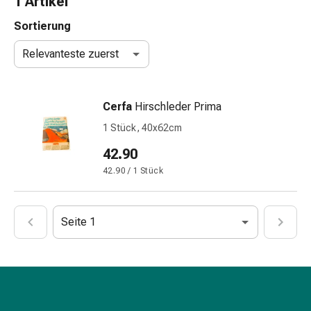
1 Artikel
Nasenreiniger
Taschentücher
Sortierung
Schnupfen
Relevanteste zuerst
Wund-
&
Brandversorgung
Cerfa
Hirschleder Prima
Elastische
Wundbinden
1 Stück, 40x62cm
Kompressen
42.90
Fingerverbände
42.90 / 1 Stück
Fixationspflaster
Gazen
Kompressionsbinden
Seite 1
Pflaster
Pflasterbinden,
Tapes
&
Zubehör
Schlauch-