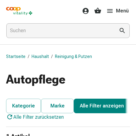
Medikamente
Menü
&
Gesundheit
Grippe
&
Erkältung
Halsbonbons
Startseite
/
Haushalt
/
Reinigung & Putzen
Grippe-
&
Erkältung
Autopflege
Medikamente
Halsschmerzen
Husten
&
Kategorie
Marke
Alle Filter anzeigen
Bronchitis
Alle Filter zurücksetzen
Inhalationsgeräte
&
Zubehör