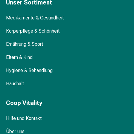
Unser Sortiment
&
Netzverbände
Medikamente & Gesundheit
Verbandsmaterial
Verbrennungen
Körperpflege & Schönheit
&
Sonnenbrand
Ernährung & Sport
Verbandwechsel-
Sets
Eltern & Kind
Wundauflagen
Wundbehandlung
Hygiene & Behandlung
Wundsprays
Haushalt
Wundverschlussstreifen
&
-
Coop Vitality
kleber
Ziehsalbe
Hilfe und Kontakt
Tupfer
Ohren
Über uns