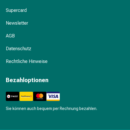
und
Augen
Supercard
Ohrenbeschwerden
Ohrenpflege
Newsletter
Augentropfen
Augenentzündungen
AGB
Augenverbände
Datenschutz
Augenhygiene
Herz
Rechtliche Hinweise
&
Kreislauf
Herztherapie
Bezahloptionen
Kompressions-
Strümpfe
Kreislaufbeschwerden
Rauchstopp
Sie können auch bequem per Rechnung bezahlen.
Venenbeschwerden
Herznerven-
Störung