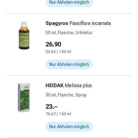
mittel
Nur Abholen möglich
Mücken-
&
Zeckenschutz
Spagyros
Passiflora incarnata
Zeckenpinzette
50 ml, Flasche, Urtinktur
Anti-
26.90
Wurmmittel
Rezeptpflichtige
53.80 / 100 ml
Arzneimittel
Nur Abholen möglich
Rezeptpflichtige
Arzneimittel
Vaginalbeschwerden
HEIDAK
Melissa plus
Menstruation
30 ml, Flasche, Spray
Wechseljahre
Scheideninfektion
23.–
Vaginalgesundheit
76.67 / 100 ml
Vitamine
&
Nur Abholen möglich
Mineralstoffe