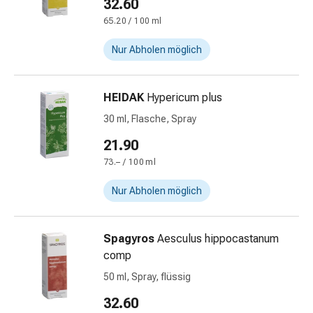
32.60
Harnwegsbeschwerden
65.20 / 100 ml
Prostata
Nieren-
Nur Abholen möglich
und
Blasenbeschwerden
Schmerzen
HEIDAK
Hypericum plus
&
30 ml, Flasche, Spray
Fieber
Kopfschmerzen
21.90
&
73.– / 100 ml
Migräne
Muskel-
Nur Abholen möglich
&
Gelenkschmerzen
Spagyros
Aesculus hippocastanum
Schmerzmittel
comp
Schmerztherapie
Kühlen
50 ml, Spray, flüssig
Wärmen
32.60
Stress