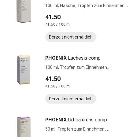
Körperpflege
100 ml, Flasche, Tropfen zum Einnehmen,
Flüssigkeit, spag
&
41.50
Schönheit
41.50 / 100 ml
Gesichtspflege
Augenpflege
Derzeit nicht erhältlich
Peeling
Pflegemasken
Reinigung
PHOENIX
Lachesis comp
Reinigungs-
100 ml, Tropfen zum Einnehmen,
Accessoires
Flüssigkeit, spag
41.50
Kosmetiktücher
&
41.50 / 100 ml
Kosmetikbedarf
Derzeit nicht erhältlich
Nachtcreme
Gesichtskuren
Tagescreme
PHOENIX
Urtica urens comp
Gesichtswasser
50 ml, Tropfen zum Einnehmen,
Gesichtsöl
Flüssigkeit, spag