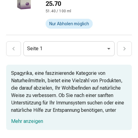
Pflegegeräte
25.70
&
51.40 / 100 ml
Zubehör
Für
Nur Abholen möglich
die
Haare
Spülungen
Seite 1
&
Kuren
Bürsten
Spagyrika, eine faszinierende Kategorie von
&
Naturheilmitteln, bietet eine Vielzahl von Produkten,
Kämme
die darauf abzielen, Ihr Wohlbefinden auf natürliche
Tönungen
Weise zu verbessern. Ob Sie nach einer sanften
&
Unterstützung für Ihr Immunsystem suchen oder eine
Färbungen
natürliche Hilfe zur Entspannung benötigen, unter
Haarstyling
Spagyrikas bietet eine breite Palette an Optionen.
Haaröl
Mehr anzeigen
Haarwasser
Shampoo