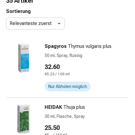
35 Artikel
Nasenreiniger
Taschentücher
Sortierung
Schnupfen
Relevanteste zuerst
Wund-
&
Brandversorgung
Spagyros
Thymus vulgaris plus
Elastische
Wundbinden
50 ml, Spray, flüssig
Kompressen
32.60
Fingerverbände
65.20 / 100 ml
Fixationspflaster
Gazen
Nur Abholen möglich
Kompressionsbinden
Pflaster
Pflasterbinden,
HEIDAK
Thuja plus
Tapes
30 ml, Flasche, Spray
&
Zubehör
25.50
Schlauch-