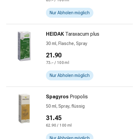
85.– / 100 ml
&
Netzverbände
Nur Abholen möglich
Verbandsmaterial
Verbrennungen
HEIDAK
Taraxacum plus
&
Sonnenbrand
30 ml, Flasche, Spray
Verbandwechsel-
21.90
Sets
73.– / 100 ml
Wundauflagen
Wundbehandlung
Nur Abholen möglich
Wundsprays
Wundverschlussstreifen
&
Spagyros
Propolis
-
50 ml, Spray, flüssig
kleber
31.45
Ziehsalbe
Tupfer
62.90 / 100 ml
Ohren
Nur Abholen möglich