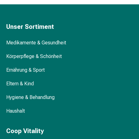
Trockenshampoo
Schuppen
Haarstyling-
Tools
Unser Sortiment
Intimpflege
Binden
Medikamente & Gesundheit
Menstruationsunterwäsche
Intimpflegezubehör
Körperpflege & Schönheit
Intimpflegetücher
Ernährung & Sport
Waschlotions
&
Eltern & Kind
Waschgels
Periodencup
Hygiene & Behandlung
Tampons
Für
Haushalt
den
Körper
Bodylotion
Coop Vitality
Hautpflege