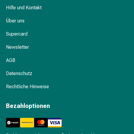
Hautschutz
Hilfe und Kontakt
Pflege
fürs
Über uns
Dekolleté
Supercard
Körperpeeling
Körperöl
Newsletter
Anti-
Cellulite
AGB
Crème
Seifen
Datenschutz
Körperpuder
Duschmittel
Rechtliche Hinweise
Badeöle-
&
Bezahloptionen
Seifen
Schwämme
Hand-
und