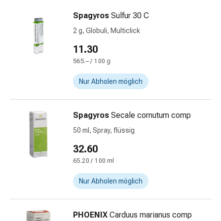
Vitamine
Spagyros
Sulfur 30 C
Mineralstoffe
Kombipräparate
2 g, Globuli, Multiclick
Zahn-
11.30
&
565.– / 100 g
Mundgesundheit
Kariesprophylaxe
Nur Abholen möglich
Trockener
Mund
(Xerostomie)
Spagyros
Secale cornutum comp
Munddesinfektionsmittel
50 ml, Spray, flüssig
Aphten
und
32.60
Mundentzündungen
65.20 / 100 ml
Haar-
Nur Abholen möglich
Medikamente
Haarausfallpräparate
Kopfhautbeschwerden
PHOENIX
Carduus marianus comp
Kopfläuse