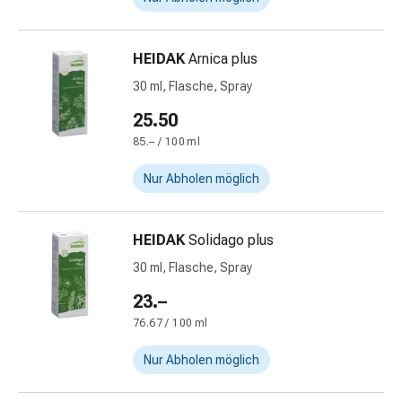
und
Augen
Ohrenbeschwerden
HEIDAK
Arnica plus
Ohrenpflege
30 ml, Flasche, Spray
Augentropfen
Augenentzündungen
25.50
Augenverbände
85.– / 100 ml
Augenhygiene
Herz
Nur Abholen möglich
&
Kreislauf
Herztherapie
HEIDAK
Solidago plus
Kompressions-
30 ml, Flasche, Spray
Strümpfe
23.–
Kreislaufbeschwerden
Rauchstopp
76.67 / 100 ml
Venenbeschwerden
Nur Abholen möglich
Herznerven-
Störung