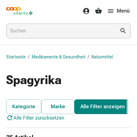
Medikamente
Menü
&
Gesundheit
Grippe
&
Erkältung
Halsbonbons
Startseite
/
Medikamente & Gesundheit
/
Naturmittel
Grippe-
&
Erkältung
Spagyrika
Medikamente
Halsschmerzen
Husten
&
Kategorie
Marke
Alle Filter anzeigen
Bronchitis
Alle Filter zurücksetzen
Inhalationsgeräte
&
Zubehör