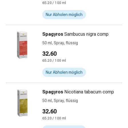
65.20 / 100 ml
&
Schlaf
Nur Abholen möglich
Beruhigung
Stimmungsschwankungen
Schlafstörungen
Spagyros
Sambucus nigra comp
Rhonchopathie
50 ml, Spray, flüssig
(Schnarchen)
32.60
Atemwege
Nasenmittel
65.20 / 100 ml
Atmungstraktbeschwerden
Nur Abholen möglich
Infektionen
Windpocken
Stoffwechsel
Spagyros
Nicotiana tabacum comp
Osteoporose
50 ml, Spray, flüssig
Immunsuppressiva
Insektenschutz
32.60
und
65.20 / 100 ml
-