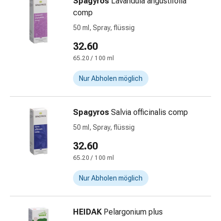
Spagyros
Lavandula angustifolia
&
comp
Krämpfe
50 ml, Spray, flüssig
Verstopfung
Medizinische
32.60
Hautpflege
65.20 / 100 ml
Ekzeme
Nur Abholen möglich
&
Juckreiz
Hühneraugen
Spagyros
Salvia officinalis comp
&
Warzen
50 ml, Spray, flüssig
Nagel-
32.60
&
65.20 / 100 ml
Fusspilz
Narbenbehandlung
Nur Abholen möglich
Trockene
Haut
Krankhaftes
HEIDAK
Pelargonium plus