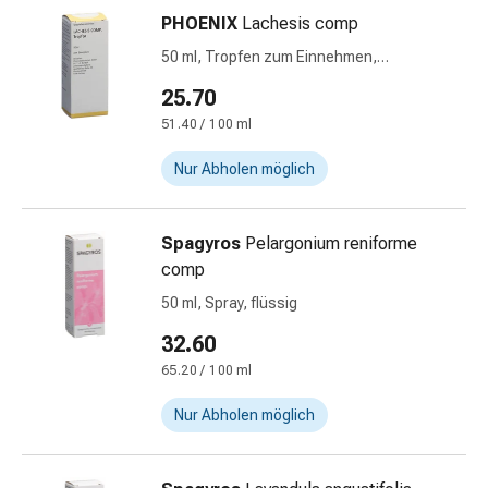
Gedächtnis-
PHOENIX
Lachesis comp
&
50 ml, Tropfen zum Einnehmen,
Konzentrationsstörung
Flüssigkeit, spag
Allergien
25.70
&
51.40 / 100 ml
Heuschnupfen
Antiallergika
Nur Abholen möglich
Haut
Nase
Spagyros
Pelargonium reniforme
Magen-
comp
Darm
Durchfall
50 ml, Spray, flüssig
Hämorrhoiden
32.60
Magenbrennen
65.20 / 100 ml
Übelkeit
&
Nur Abholen möglich
Erbrechen
Verdauung,
Blähungen