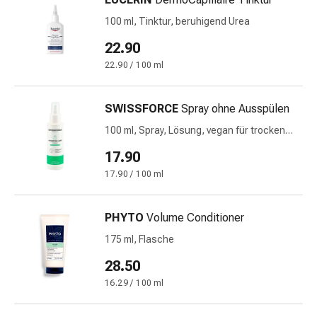
und
Augen
100 ml, Tinktur, beruhigend Urea
Ohrenbeschwerden
22.90
Ohrenpflege
22.90 / 100 ml
Augentropfen
Augenentzündungen
Augenverbände
SWISSFORCE
Spray ohne Ausspülen
Augenhygiene
100 ml, Spray, Lösung, vegan für trockenes
Herz
Haar
&
17.90
Kreislauf
17.90 / 100 ml
Herztherapie
Kompressions-
PHYTO
Volume Conditioner
Strümpfe
Kreislaufbeschwerden
175 ml, Flasche
Rauchstopp
28.50
Venenbeschwerden
16.29 / 100 ml
Blutgerinnung
Herznerven-