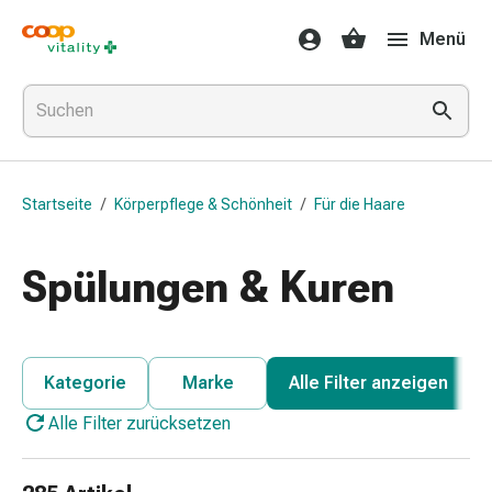
Medikamente
Menü
&
Gesundheit
Grippe
&
Erkältung
Halsbonbons
Startseite
/
Körperpflege & Schönheit
/
Für die Haare
Grippe-
&
Erkältung
Spülungen & Kuren
Medikamente
Halsschmerzen
Husten
&
Kategorie
Marke
Alle Filter anzeigen
Bronchitis
Alle Filter zurücksetzen
Inhalationsgeräte
&
Zubehör