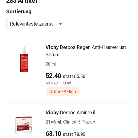
285 Artikel
Nasenreiniger
Taschentücher
Sortierung
Schnupfen
Relevanteste zuerst
Wund-
&
Brandversorgung
Vichy
Dercos Regen Anti-Haarverlust
Elastische
Serum
Wundbinden
Kompressen
90 ml
Fingerverbände
52.40
statt 65.50
Fixationspflaster
58.22 / 100 ml
Gazen
Kompressionsbinden
Online-Aktion
Pflaster
Pflasterbinden,
Vichy
Dercos Aminexil
Tapes
&
21 × 6 ml, Clinical 5 Frauen
Zubehör
63.10
statt 78.90
Schlauch-