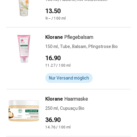
-
mittel
13.50
Mücken-
9.– / 100 ml
&
Zeckenschutz
Klorane
Pflegebalsam
Zeckenpinzette
Anti-
150 ml, Tube, Balsam, Pfingstrose Bio
Wurmmittel
16.90
Rezeptpflichtige
11.27 / 100 ml
Arzneimittel
Rezeptpflichtige
Nur Versand möglich
Arzneimittel
Vaginalbeschwerden
Menstruation
Klorane
Haarmaske
Wechseljahre
250 ml, Cupuaçu Bio
Scheideninfektion
Vaginalgesundheit
36.90
Vitamine
14.76 / 100 ml
&