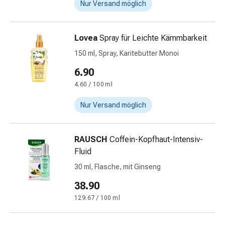
Nur Versand möglich
Blähungen
&
Krämpfe
Lovea
Spray für Leichte Kämmbarkeit
Verstopfung
150 ml, Spray, Karitebutter Monoi
Medizinische
Hautpflege
6.90
Ekzeme
4.60 / 100 ml
&
Juckreiz
Nur Versand möglich
Hühneraugen
&
RAUSCH
Coffein-Kopfhaut-Intensiv-
Warzen
Fluid
Nagel-
&
30 ml, Flasche, mit Ginseng
Fusspilz
38.90
Narbenbehandlung
129.67 / 100 ml
Trockene
Haut