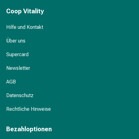
Gesichtsöl
Pflegegeräte
Coop Vitality
&
Zubehör
Hilfe und Kontakt
Für
die
Über uns
Haare
Spülungen
Supercard
&
Kuren
Newsletter
Bürsten
AGB
&
Kämme
Datenschutz
Tönungen
&
Rechtliche Hinweise
Färbungen
Haarstyling
Haaröl
Bezahloptionen
Haarwasser