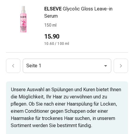
Mineralstoffe
ELSEVE
Glycolic Gloss Leave-in
Vitamine
Serum
Mineralstoffe
Kombipräparate
150 ml
Zahn-
15.90
&
10.60 / 100 ml
Mundgesundheit
Kariesprophylaxe
Trockener
Seite 1
Mund
(Xerostomie)
Munddesinfektionsmittel
Aphten
Unsere Auswahl an Spülungen und Kuren bietet Ihnen
und
die Möglichkeit, Ihr Haar zu verwöhnen und zu
Mundentzündungen
pflegen. Ob Sie nach einer Haarspülung für Locken,
Haar-
einem Conditioner gegen Schuppen oder einer
Medikamente
Haarmaske für trockenes Haar suchen, in unserem
Haarausfallpräparate
Sortiment werden Sie bestimmt fündig.
Kopfhautbeschwerden