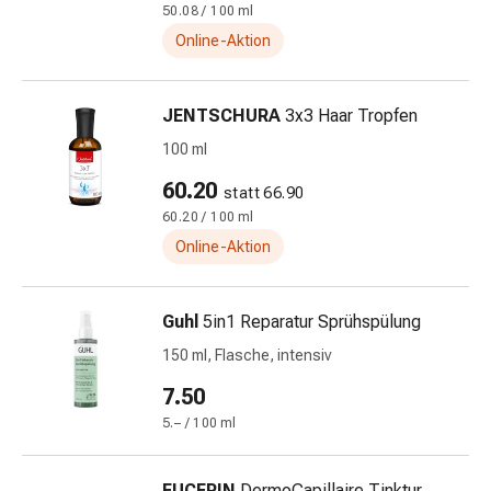
50.08 / 100 ml
&
Online-Aktion
Netzverbände
Verbandsmaterial
Verbrennungen
JENTSCHURA
3x3 Haar Tropfen
&
100 ml
Sonnenbrand
Verbandwechsel-
60.20
statt 66.90
Sets
60.20 / 100 ml
Wundauflagen
Online-Aktion
Wundbehandlung
Wundsprays
Wundverschlussstreifen
Guhl
5in1 Reparatur Sprühspülung
&
150 ml, Flasche, intensiv
-
kleber
7.50
Ziehsalbe
5.– / 100 ml
Tupfer
Ohren
EUCERIN
DermoCapillaire Tinktur