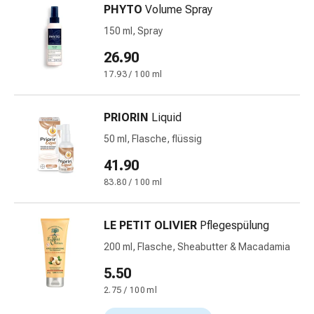
Störung
PHYTO
Volume Spray
Gedächtnis-
150 ml, Spray
&
26.90
Konzentrationsstörung
Allergien
17.93 / 100 ml
&
Heuschnupfen
PRIORIN
Liquid
Antiallergika
50 ml, Flasche, flüssig
Haut
Nase
41.90
Magen-
83.80 / 100 ml
Darm
Durchfall
LE PETIT OLIVIER
Pflegespülung
Hämorrhoiden
Magenbrennen
200 ml, Flasche, Sheabutter & Macadamia
Übelkeit
5.50
&
2.75 / 100 ml
Erbrechen
Verdauung,