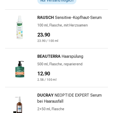
Nur Versand möglich
Prostata
Harnwegsbeschwerden
Prostata
RAUSCH
Sensitive-Kopfhaut-Serum
Nieren-
100 ml, Flasche, mit Herzsamen
und
Blasenbeschwerden
23.90
Schmerzen
23.90 / 100 ml
&
Fieber
BEAUTERRA
Haarspülung
Kopfschmerzen
&
500 ml, Flasche, reparierend
Migräne
12.90
Muskel-
2.58 / 100 ml
&
Gelenkschmerzen
Schmerzmittel
DUCRAY
NEOPTIDE EXPERT Serum
Schmerztherapie
bei Haarausfall
Kühlen
2 × 50 ml, Flasche
Wärmen