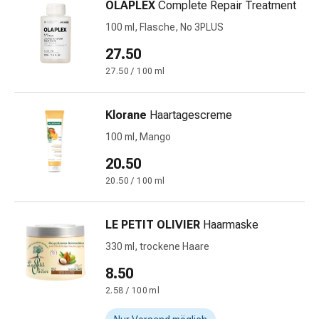
Krankhaftes
OLAPLEX
Complete Repair Treatment
Schwitzen
100 ml, Flasche, No 3PLUS
Unreine
27.50
Haut
Fieberblasen
27.50 / 100 ml
Hautausschlag
Akne
Klorane
Haartagescreme
Naturmittel
100 ml, Mango
Bachblütentherapie
Aus
20.50
Pflanzenknospen
20.50 / 100 ml
Homöopathie
Phytotherapie
Schüssler-
LE PETIT OLIVIER
Haarmaske
Salz
330 ml, trockene Haare
Spagyrika
8.50
Anthroposophika
Niere,
2.58 / 100 ml
Blase,