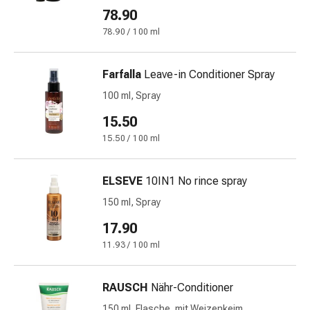
Stress
78.90
&
78.90 / 100 ml
Schlaf
Beruhigung
Farfalla
Leave-in Conditioner Spray
Stimmungsschwankungen
Schlafstörungen
100 ml, Spray
Rhonchopathie
15.50
(Schnarchen)
15.50 / 100 ml
Atemwege
Nasenmittel
Atmungstraktbeschwerden
ELSEVE
10IN1 No rince spray
Infektionen
150 ml, Spray
Windpocken
17.90
Stoffwechsel
Osteoporose
11.93 / 100 ml
Immunsuppressiva
Insektenschutz
RAUSCH
Nähr-Conditioner
und
150 ml, Flasche, mit Weizenkeim