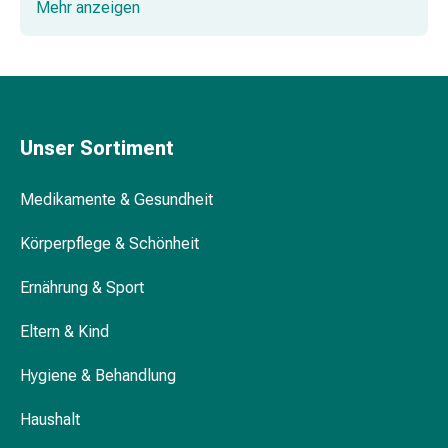
Mehr anzeigen
Kopfläuse
Körperpflege
&
Schönheit
Gesichtspflege
Augenpflege
Unser Sortiment
Peeling
Pflegemasken
Medikamente & Gesundheit
Reinigung
Reinigungs-
Körperpflege & Schönheit
Accessoires
Kosmetiktücher
Ernährung & Sport
&
Kosmetikbedarf
Eltern & Kind
Nachtcreme
Hygiene & Behandlung
Gesichtskuren
Tagescreme
Haushalt
Gesichtswasser