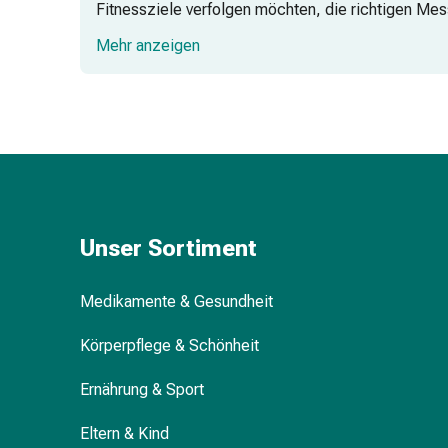
und
Fitnessziele verfolgen möchten, die richtigen Mes
Augen
speziell für Ihre Bedürfnisse entwickelt wurden.
Mehr anzeigen
Ohrenbeschwerden
Ohrenpflege
Augentropfen
Augenentzündungen
Augenverbände
Augenhygiene
Herz
&
Kreislauf
Unser Sortiment
Herztherapie
Kompressions-
Medikamente & Gesundheit
Strümpfe
Kreislaufbeschwerden
Körperpflege & Schönheit
Rauchstopp
Venenbeschwerden
Ernährung & Sport
Herznerven-
Eltern & Kind
Störung