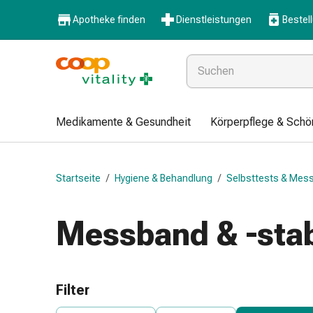
Medikamente
Apotheke finden
Dienstleistungen
Bestel
&
Gesundheit
Grippe
&
Erkältung
Halsbonbons
Medikamente & Gesundheit
Körperpflege & Schö
Grippe-
&
Erkältung
Startseite
/
Hygiene & Behandlung
/
Selbsttests & Mes
Medikamente
Halsschmerzen
Husten
Messband & -sta
&
Bronchitis
Inhalationsgeräte
&
Filter
Zubehör