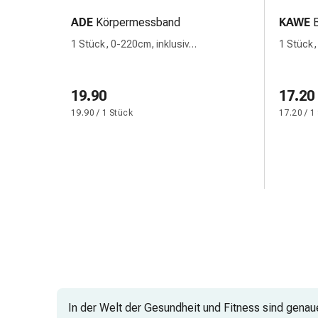
&
ADE
Körpermessband
KAWE
Netzverbände
1 Stück, 0-220cm, inklusiv
1 Stück,
Verbandsmaterial
Wandbefestigung
Kunstst
Verbrennungen
&
19.90
17.20
Sonnenbrand
19.90 / 1 Stück
17.20 / 1
Verbandwechsel-
Sets
Wundauflagen
Wundbehandlung
Wundsprays
Wundverschlussstreifen
&
-
kleber
Ziehsalbe
Tupfer
Ohren
In der Welt der Gesundheit und Fitness sind gena