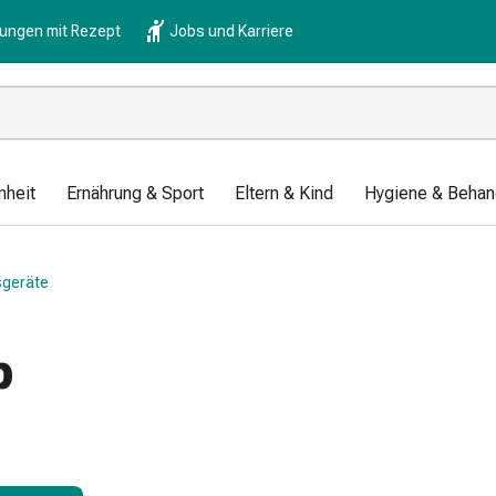
lungen mit Rezept
Jobs und Karriere
nheit
Ernährung & Sport
Eltern & Kind
Hygiene & Behan
sgeräte
b